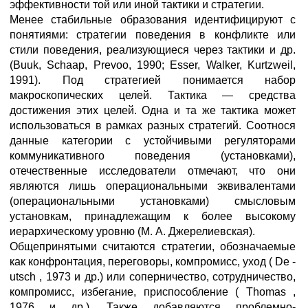
эффективности той или иной тактики и стратегии.
Менее стабильные образования идентифицируют с
понятиями: стратегии поведения в конфликте или
стили поведения, реализующиеся через тактики и др.
(Buuk, Schaap, Prevoo, 1990; Esser, Walker, Kurtzweil,
1991). Под стратегией понимается набор
макроскопических целей. Тактика — средства
достижения этих целей. Одна и та же тактика может
использоваться в рамках разных стратегий. Соотнося
данные категории с устойчивыми регуляторами
коммуникативного поведения (установками),
отечественные исследователи отмечают, что они
являются лишь операциональными эквивалентами
(операциональными установками) смысловым
установкам, принадлежащим к более высокому
иерархическому уровню (М. А. Джерелиевская).
Общепринятыми считаются стратегии, обозначаемые
как конфронтация, переговоры, компромисс, уход ( De -
utsch , 1973 и др.) или соперничество, сотрудничество,
компромисс, избегание, приспособление ( Thomas ,
1976 и др.). Также добавляются проблемно-