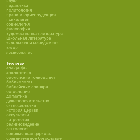
наука
педагогика
политология
право и юриспруденция
психология
социология
философия
художественная литература
Школьная литература
экономика и менеджмент
юмор
языкознание
Теология
апокрифы
апологетика
библейские толкования
библиология
библейские словари
богословие
догматика
душепопечительство
екклесиология
история церкви
оккультизм
патрология
религиоведение
сектология
современная церковь
сравнительное богословие