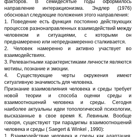
факторов. В семидесятые годы оформилось
направление интеракционизма. Эндлер (1976)
обосновал следующие положения этого направления:
1. Поведение есть функция постоянно действующих
процессов разнонаправленных взаимодействий между
человеком и ситуациями, с которыми он
преднамеренно или непреднамеренно сталкивается.
2. Человек намеренно и активно участвует во
взаимодействиях.
3. Релевантными характеристиками личности являются
мотивы, познание и эмоции.
4. Существующие черты окружения имеют
ситуативную значимость для человека.
Признание взаимовлияния человека и среды требует
новой теории и способа оценки среды и
взаимоотношений человека и среды. Сегодня
наиболее актуальны идеи топологической психологии,
высказанные в свое время К. Левиным. Вообще
говоря, существуют три парадигмы взаимоотношений
человека и среды ( Saegert & Winkel , 1990):
1. Взаимодействие человека и среды как адаптация.