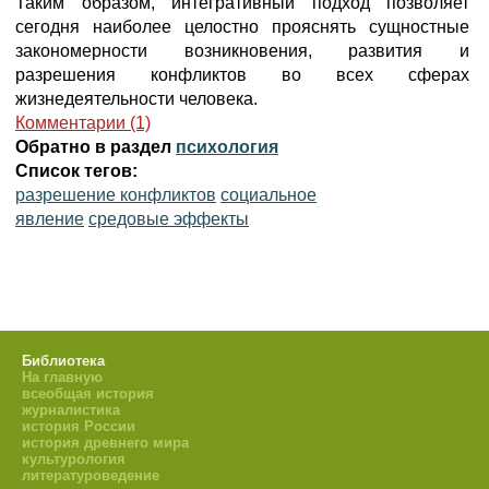
Таким образом, интегративный подход позволяет
сегодня наиболее целостно прояснять сущностные
закономерности возникновения, развития и
разрешения конфликтов во всех сферах
жизнедеятельности человека.
Комментарии (1)
Обратно в раздел
психология
Список тегов:
разрешение конфликтов
социальное
явление
средовые эффекты
Библиотека
На главную
всеобщая история
журналистика
история России
история древнего мира
культурология
литературоведение