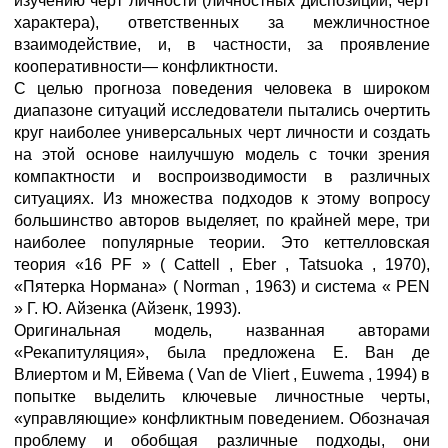
изучению черт личности (личностных диспозиций, черт
характера), ответственных за межличностное
взаимодействие, и, в частности, за проявление
кооперативности— конфликтности.
С целью прогноза поведения человека в широком
диапазоне ситуаций исследователи пытались очертить
круг наиболее универсальных черт личности и создать
на этой основе наилучшую модель с точки зрения
компактности и воспроизводимости в различных
ситуациях. Из множества подходов к этому вопросу
большинство авторов выделяет, по крайней мере, три
наиболее популярные теории. Это кеттелловская
теория «16 PF » ( Cattell , Eber , Tatsuoka , 1970),
«Пятерка Нормана» ( Norman , 1963) и система « PEN
» Г. Ю. Айзенка (Айзенк, 1993).
Оригинальная модель, названная авторами
«Рекапитуляция», была предложена Е. Ван де
Влиертом и М, Ейвема ( Van de Vliert , Euwema , 1994) в
попытке выделить ключевые личностные черты,
«управляющие» конфликтным поведением. Обозначая
проблему и обобщая различные подходы, они