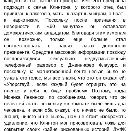
каждого из нас какое-то пристрастие». Это прекрасна
подходит к семье Клинтона, у которого отец был
привязан к алкоголю, мать - к азартным играм, а брат -
к наркотикам. Поскольку после признания в
неверности в «60 минутах» он оставался
демократическим кандидатом, благодаря этим изменам
он, возможно, только еще больше стал
соответствовать в наших глазах должности
президента. Средства массовой информации повсюду
воспроизводили сексуально недвусмысленный
телефонный разговор с Дженнифер Флауэрс, и
поскольку на магнитофонной ленте нельзя было не
узнать его голос, мы все знали, что это он сказал ей:
«Упорствуй... если каждый будет отрицать это на
пленке, у тебя не будет проблем». Поэтому, когда
Моника Левински, по сообщениям, говорит, что он
велел ей лгать, поскольку «в комнате было лишь два
человека, и если оба скажут, что ничего не было, то
значит, ничего и не было», нам не стоит изображать
удивление, что Клинтон мог присоветовать ложь для
сокрытия своих крайне рискованных историй. ДжФК