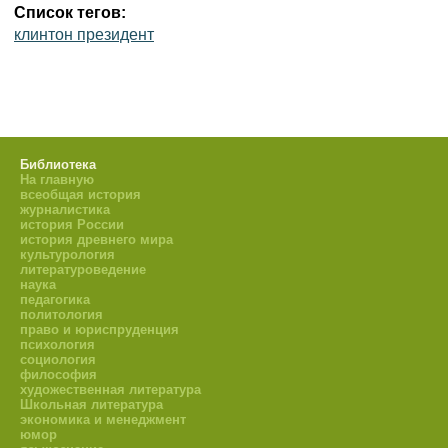
Список тегов:
клинтон президент
Библиотека
На главную
всеобщая история
журналистика
история России
история древнего мира
культурология
литературоведение
наука
педагогика
политология
право и юриспруденция
психология
социология
философия
художественная литература
Школьная литература
экономика и менеджмент
юмор