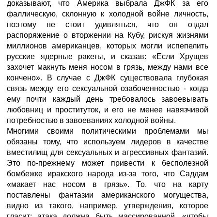
доказывают, что Америка выбрала ДжФК за его
фаллическую, склонную к холодной войне личность,
поэтому не стоит удивляться, что он отдал
распоряжение о вторжении на Кубу, рискуя жизнями
миллионов американцев, которых могли испепелить
русские ядерные ракеты, и сказав: «Если Хрущев
захочет макнуть меня носом в грязь, между нами все
кончено». В случае с ДжФК существовала глубокая
связь между его сексуальной озабоченностью - когда
ему почти каждый день требовалось завоевывать
любовниц и проституток, и его не менее навязчивой
потребностью в завоеваниях холодной войны.
Многими своими политическими проблемами мы
обязаны тому, что используем лидеров в качестве
вместилищ для сексуальных и агрессивных фантазий.
Это по-прежнему может привести к бесполезной
бомбежке иракского народа из-за того, что Саддам
«макает нас носом в грязь». То. что на карту
поставлены фантазии американского могущества,
видно из такого, например. утверждения, которое
гласит: атака должна быть массированной, «чтобы