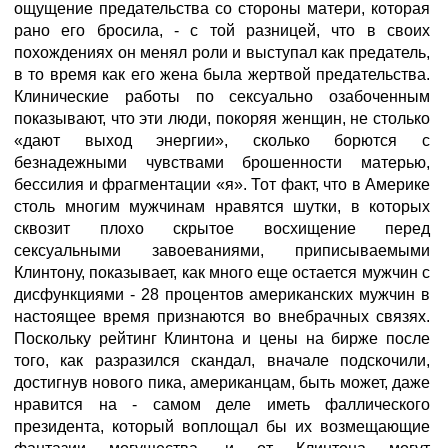
ощущение предательства со стороны матери, которая
рано его бросила, - с той разницей, что в своих
похождениях он менял роли и выступал как предатель,
в то время как его жена была жертвой предательства.
Клинические работы по сексуально озабоченным
показывают, что эти люди, покоряя женщин, не столько
«дают выход энергии», сколько борются с
безнадежными чувствами брошенности матерью,
бессилия и фрагментации «я». Тот факт, что в Америке
столь многим мужчинам нравятся шутки, в которых
сквозит плохо скрытое восхищение перед
сексуальными завоеваниями, приписываемыми
Клинтону, показывает, как много еще остается мужчин с
дисфункциями - 28 процентов американских мужчин в
настоящее время признаются во внебрачных связях.
Поскольку рейтинг Клинтона и цены на бирже после
того, как разразился скандал, вначале подскочили,
достигнув нового пика, американцам, быть может, даже
нравится на - самом деле иметь фаллического
президента, который воплощал бы их возмещающие