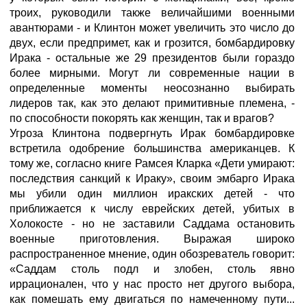
троих, руководили также величайшими военными
авантюрами - и Клинтон может увеличить это число до
двух, если предпримет, как и грозится, бомбардировку
Ирака - остальные же 29 президентов были гораздо
более мирными. Могут ли современные нации в
определенные моменты неосознанно выбирать
лидеров так, как это делают примитивные племена, -
по способности покорять как женщин, так и врагов?
Угроза Клинтона подвергнуть Ирак бомбардировке
встретила одобрение большинства американцев. К
тому же, согласно книге Рамсея Кларка «Дети умирают:
последствия санкций к Ираку», своим эмбарго Ирака
мы убили один миллион иракских детей - что
приближается к числу еврейских детей, убитых в
Холокосте - но не заставили Саддама остановить
военные приготовления. Выражая широко
распространенное мнение, один обозреватель говорит:
«Саддам столь подл и злобен, столь явно
иррационален, что у нас просто нет другого выбора,
как помешать ему двигаться по намеченному пути...