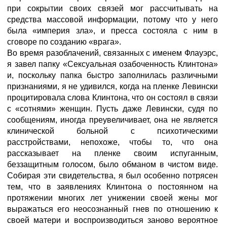
при сокрытии своих связей мог рассчитывать на
средства массовой информации, потому что у него
была «империя зла», и пресса состояла с ним в
сговоре по созданию «врага».
Во время разоблачений, связанных с именем Флауэрс,
я завел папку «Сексуальная озабоченность Клинтона»
и, поскольку папка быстро заполнилась различными
признаниями, я не удивился, когда на пленке Левински
процитировала слова Клинтона, что он состоял в связи
с «сотнями» женщин. Пусть даже Левински, судя по
сообщениям, иногда преувеличивает, она не является
клинической больной с психотическими
расстройствами, непохоже, чтобы то, что она
рассказывает на пленке своим испуганным,
беззащитным голосом, было обманом в чистом виде.
Собирая эти свидетельства, я был особенно потрясен
тем, что в заявлениях Клинтона о постоянном на
протяжении многих лет унижении своей жены мог
выражаться его неосознанный гнев по отношению к
своей матери и воспроизводиться заново вероятное