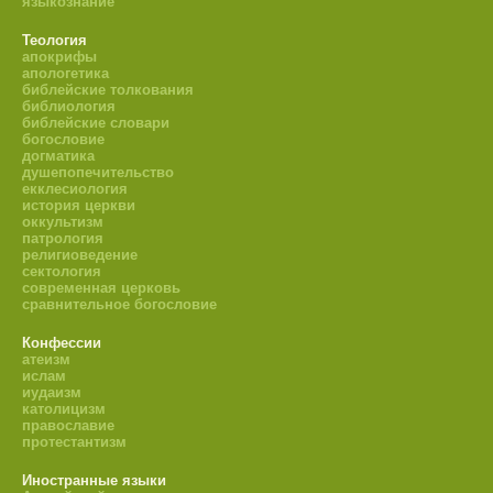
языкознание
Теология
апокрифы
апологетика
библейские толкования
библиология
библейские словари
богословие
догматика
душепопечительство
екклесиология
история церкви
оккультизм
патрология
религиоведение
сектология
современная церковь
сравнительное богословие
Конфессии
атеизм
ислам
иудаизм
католицизм
православие
протестантизм
Иностранные языки