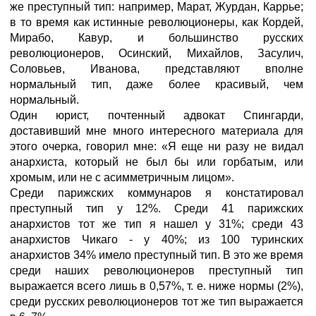
же преступный тип: например, Марат, Журдан, Каррье;
в то время как истинные революционеры, как Кордей,
Мирабо, Кавур, и большинство русских
революционеров, Осинский, Михайлов, Засулич,
Соловьев, Иванова, представляют вполне
нормальный тип, даже более красивый, чем
нормальный.
Один юрист, почтенный адвокат Спингарди,
доставивший мне много интересного материала для
этого очерка, говорил мне: «Я еще ни разу не видал
анархиста, который не был бы или горбатым, или
хромым, или не с асимметричным лицом».
Среди парижских коммунаров я констатировал
преступный тип у 12%. Среди 41 парижских
анархистов тот же тип я нашел у 31%; среди 43
анархистов Чикаго - у 40%; из 100 туринских
анархистов 34% имело преступный тип. В это же время
среди наших революционеров преступный тип
выражается всего лишь в 0,57%, т. е. ниже нормы (2%),
среди русских революционеров тот же тип выражается