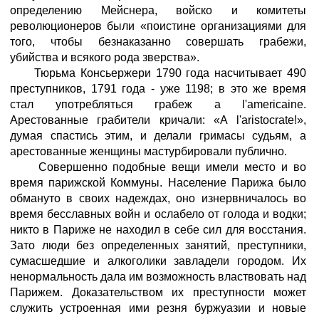
определению Мейснера, войско и комитеты
революционеров были «поистине организациями для
того, чтобы безнаказанно совершать грабежи,
убийства и всякого рода зверства».
Тюрьма Консьержери 1790 года насчитывает 490
преступников, 1791 года - уже 1198; в это же время
стал употребляться грабеж а l'americainе.
Арестованные грабители кричали: «А l'aristocrate!»,
думая спастись этим, и делали гримасы судьям, а
арестованные женщины мастурбировали публично.
Совершенно подобные вещи имели место и во
время парижской Коммуны. Население Парижа было
обмануто в своих надеждах, оно изнервничалось во
время бесславных войн и ослабело от голода и водки;
никто в Париже не находил в себе сил для восстания.
Зато люди без определенных занятий, преступники,
сумасшедшие и алкоголики завладели городом. Их
ненормальность дала им возможность властвовать над
Парижем. Доказательством их преступности может
служить устроенная ими резня буржуазии и новые