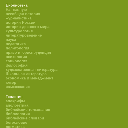
Библиотека
На главную
всеобщая история
журналистика
история России
история древнего мира
культурология
литературоведение
наука
педагогика
политология
право и юриспруденция
психология
социология
философия
художественная литература
Школьная литература
экономика и менеджмент
юмор
языкознание
Теология
апокрифы
апологетика
библейские толкования
библиология
библейские словари
богословие
догматика