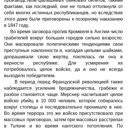
производством фальшивых банковых билетов; такими
фактами, как последний, они не только оттолкнули от
себя многих истинных республиканцев, но вследствие
этого даже были приговорены к позорному наказанию
в 1847 году.
Во время заговора против Кромвеля в Англии число
грабителей вокруг больших городов сильно возросло.
Они маскировали политическими тенденциями свои
преступные наклонности и, нападая целыми шайками,
допрашивали свою жертву, поклялась ли она в
верности республике. Для усмирения их
потребовалось целое войско, да и оно не всегда
выходило победителем.
В период перед Французской революцией также
наблюдается усиление бродяжничества, грабежи и
разбои становятся чаще. Мерснер насчитывает целое
войско убийц в 10 000 человек, которое собиралось
вокруг столицы и последовательно проникало в нее.
Во время террора это же войско присутствовало при
массовых приговорах, затем при массовых расстрелах
в Тулоне и во время нантского потопления. По