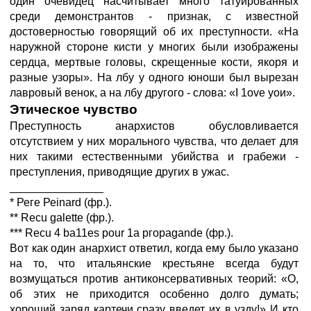
один очевидец насчитывает много татуированных
среди демонстрантов - признак, с известной
достоверностью говорящий об их преступности. «На
наружной стороне кисти у многих были изображены
сердца, мертвые головы, скрещенные кости, якоря и
разные узоры». На лбу у одного юноши был вырезан
лавровый венок, а на лбу другого - слова: «I 1оvе уои».
Этическое чувство
Преступность анархистов обусловливается
отсутствием у них морального чувства, что делает для
них такими естественными убийства и грабежи -
преступления, приводящие других в ужас.
_______________
* Реге Реinard (фр.).
** Recu galette (фр.).
*** Recu 4 bа11еs роur 1а ргораgandе (фр.).
Вот как один анархист ответил, когда ему было указано
на то, что итальянские крестьяне всегда будут
возмущаться против антиконсервативных теорий: «О,
об этих не приходится особенно долго думать;
хороший заряд картечи сразу введет их в узду!» И кто