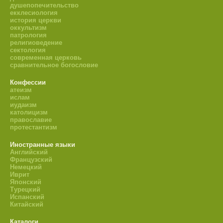
душепопечительство
екклесиология
история церкви
оккультизм
патрология
религиоведение
сектология
современная церковь
сравнительное богословие
Конфессии
атеизм
ислам
иудаизм
католицизм
православие
протестантизм
Иностранные языки
Английский
Французский
Немецкий
Иврит
Японский
Турецкий
Испанский
Китайский
Каталоги