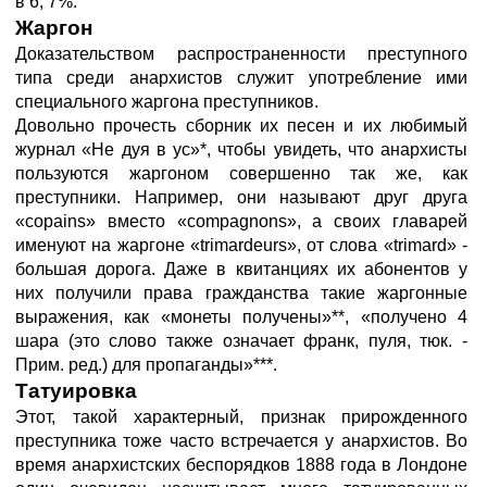
в 6, 7%.
Жаргон
Доказательством распространенности преступного
типа среди анархистов служит употребление ими
специального жаргона преступников.
Довольно прочесть сборник их песен и их любимый
журнал «Не дуя в ус»*, чтобы увидеть, что анархисты
пользуются жаргоном совершенно так же, как
преступники. Например, они называют друг друга
«сораins» вместо «соmраgnоns», а своих главарей
именуют на жаргоне «trimardeurs», от слова «trimard» -
большая дорога. Даже в квитанциях их абонентов у
них получили права гражданства такие жаргонные
выражения, как «монеты получены»**, «получено 4
шара (это слово также означает франк, пуля, тюк. -
Прим. ред.) для пропаганды»***.
Татуировка
Этот, такой характерный, признак прирожденного
преступника тоже часто встречается у анархистов. Во
время анархистских беспорядков 1888 года в Лондоне