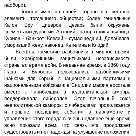
наоборот.
Помпеи имел на своей стороне все честные
элементы тогдашнего общества; более гениальные
Катон, Брут, Цицерон, Цезарь были окружены
элементами дурными: Антоний - развратник и пьяница,
Курион - банкрот, Клелий - сумасшедший, Долабелла,
уморивший жену, наконец, Катилина и Клодий.
Клефты, греческие разбойники в мирное время,
были храбрейшими защитниками независимости
страны во время войн. В недавнее время, в 1860 году.
Папа и Бурбоны пользовались разбойничьими
шайками для борьбы с национальными партиями и
национальными войсками; в Сицилии мафия восстала
вместе с Гарибальди, а неаполитанская каморра
поддерживала либералов. Этот печальный союз
неаполитанской каморры с либералами продолжается
и поныне; последние события в парламенте и
управление этого города в очень недавнее еще время
ясно показали всем, что связь эта продолжает
существовать и нет надежды на улучшение положения.