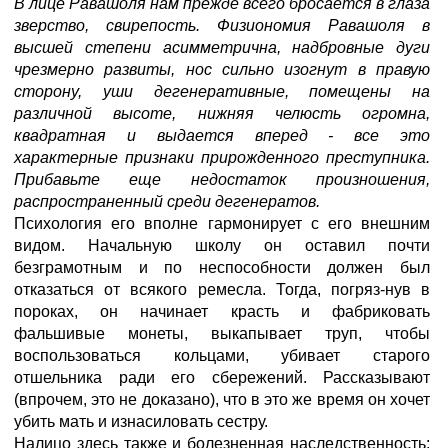
В лице Равашоля нам прежде всего бросается в глаза
зверство, свирепость. Физиономия Равашоля в
высшей степени асимметрична, надбровные дуги
чрезмерно развиты, нос сильно изогнут в правую
сторону, уши дегенеративные, помещены на
различной высоте, нижняя челюсть огромна,
квадратная и выдается вперед - все это
характерные признаки прирожденного преступника.
Прибавьте еще недостаток произношения,
распространенный среди дегенератов.
Психология его вполне гармонирует с его внешним
видом. Начальную школу он оставил почти
безграмотным и по неспособности должен был
отказаться от всякого ремесла. Тогда, погряз-нув в
пороках, он начинает красть и фабриковать
фальшивые монеты, выкапывает труп, чтобы
воспользоваться кольцами, убивает старого
отшельника ради его сбережений. Рассказывают
(впрочем, это не доказано), что в это же время он хочет
убить мать и изнасиловать сестру.
Налицо здесь также и болезненная наследственность: