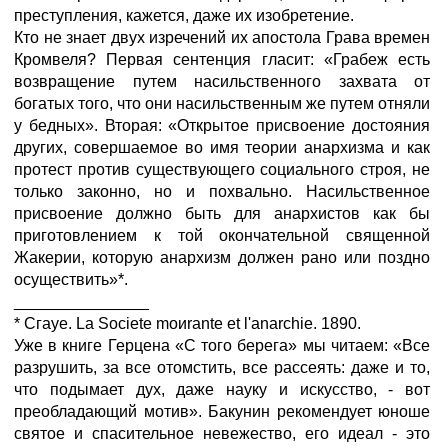
преступления, кажется, даже их изобретение.
Кто не знает двух изречений их апостола Грава времен
Кромвеля? Первая сентенция гласит: «Грабеж есть
возвращение путем насильственного захвата от
богатых того, что они насильственным же путем отняли
у бедных». Вторая: «Открытое присвоение достояния
других, совершаемое во имя теории анархизма и как
протест против существующего социального строя, не
только законно, но и похвально. Насильственное
присвоение должно быть для анархистов как бы
приготовлением к той окончательной священной
Жакерии, которую анархизм должен рано или поздно
осуществить»*.
_______________
* Сгауе. Lа Sосiete mоиrante еt l'аnarchie. 1890.
Уже в книге Герцена «С того берега» мы читаем: «Все
разрушить, за все отомстить, все рассеять: даже и то,
что подымает дух, даже науку и искусство, - вот
преобладающий мотив». Бакунин рекомендует юноше
святое и спасительное невежество, его идеал - это