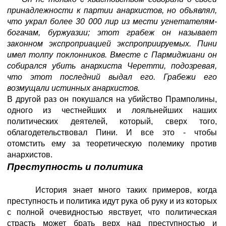
принадлежности к партии анархистов, но объявлял,
что украл более 30 000 лир из мести угнетателям-
богачам, буржуазии; этот грабеж он называет
законном экспроприацией экспроприируемых. Пини
имел толпу поклонников. Вместе с Пармиджиани он
собирался убить анархиста Черетти, подозревая,
что этот последний выдал его. Грабежи его
возмущали истинных анархистов.
В другой раз он покушался на убийство Прамполины,
одного из честнейших и лояльнейших наших
политических деятелей, который, сверх того,
облагодетельствовал Пини. И все это - чтобы
отомстить ему за теоретическую полемику против
анархистов.
Преступность и политика
История знает много таких примеров, когда
преступность и политика идут рука об руку и из которых
с полной очевидностью явствует, что политическая
страсть может брать верх над преступностью и