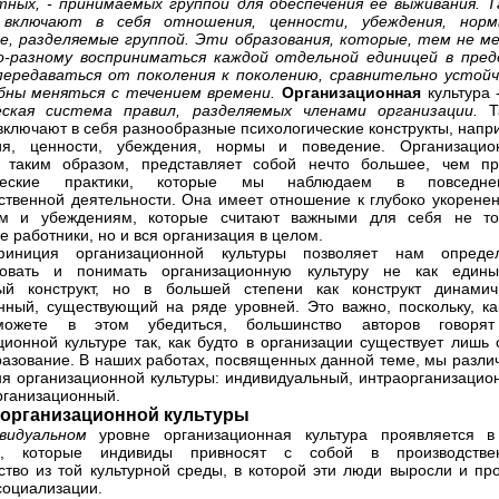
ных, - принимаемых группой для обеспечения ее выживания. Т
 включают в себя отношения, ценности, убеждения, нор
е, разделяемые группой. Эти образования, которые, тем не ме
о-разному восприниматься каждой отдельной единицей в пред
передаваться от поколения к поколению, сравнительно устойч
обны меняться с течением времени.
Организационная
культура 
еская
система правил, разделяемых членами организации.
Т
включают в себя разнообразные психологические конструкты, напр
ия, ценности, убеждения, нормы и поведение. Организацио
, таким образом, представляет собой нечто большее, чем пр
нческие практики, которые мы наблюдаем в повседне
ственной деятельности. Она имеет отношение к глубоко укорене
ям и убеждениям, которые считают важными для себя не то
е работники, но и вся организация в целом.
иниция организационной культуры позволяет нам определ
ровать и понимать организационную культуру не как един
ый конструкт, но в большей степени как конструкт динамич
нный, существующий на ряде уровней. Это важно, поскольку, ка
ожете в этом убедиться, большинство авторов говоря
ционной культуре так, как будто в организации существует лишь 
разование. В наших работах, посвященных данной теме, мы разли
ня организационной культуры: индивидуальный, интраорганизацио
рганизационный.
 организационной культуры
ивидуальном
уровне организационная культура проявляется в
ах, которые индивиды привносят с собой в производстве
ство из той культурной среды, в которой эти люди выросли и пр
социализации.