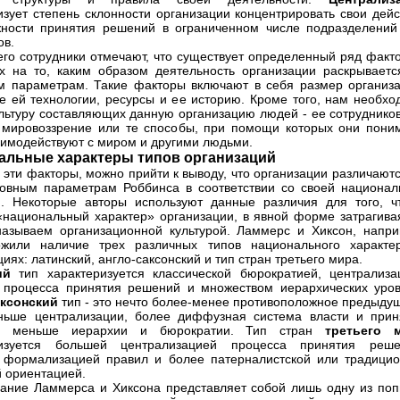
изует степень склонности организации концентрировать свои дейс
ности принятия решений в ограниченном числе подразделений
ов.
его сотрудники отмечают, что существует определенный ряд факто
 на то, каким образом деятельность организации раскрываетс
м параметрам. Такие факторы включают в себя размер организа
е ей технологии, ресурсы и ее историю. Кроме того, нам необхо
ультуру составляющих данную организацию людей - ее сотрудников
 мировоззрение или те способы, при помощи которых они пони
аимодействуют с миром и другими людьми.
альные характеры типов организаций
 эти факторы, можно прийти к выводу, что организации различают
овным параметрам Роббинса в соответствии со своей национал
й. Некоторые авторы используют данные различия для того, ч
«национальный характер» организации, в явной форме затрагивая
азываем организационной культурой. Ламмерс и Хиксон, напри
ожили наличие трех различных типов национального характе
иях: латинский, англо-саксонский и тип стран третьего мира.
кий
тип характеризуется классической бюрократией, централиза
 процесса принятия решений и множеством иерархических уров
аксонский
тип - это нечто более-менее противоположное предыду
ньше централизации, более диффузная система власти и прин
, меньше иерархии и бюрократии. Тип стран
третьего 
ризуется большей централизацией процесса принятия реше
формализацией правил и более патерналистской или традицио
 ориентацией.
ание Ламмерса и Хиксона представляет собой лишь одну из поп