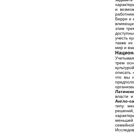
характер
и возмож
работник
Берри и 
влияющих
этим тре
доступны
учесть к
также их
мир и вз
Национ
Учитывая
трем осн
культуро
описать 
что мы н
предпол
организац
Латинс
власти и
Англо-с
типу: ме
решений
характе
меньшей 
семейной
Исследов