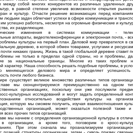
и между собой многих конкурентов из различных удаленных дру
льтур, в равной степени увеличив возможности открытия рынков
тран и культур. Отчасти решение возникающих перед компания
м людьми задач облегчает успехи в сфере коммуникации и транспо
 им успешно работать, несмотря на огромные физические и культу
ства, их разделяющие.
гические изменения в системах коммуникации - теле
ьные аппараты, видеотелеконференции и электронная почта, - все
роблемы культуры на первый план. Деловой мир превратился в св
бальную деревню, в которой обмен товарами, услугами и ресурсам
 почти никаких границ. Жизнь в такой глобальной деревне ставит 
блемы не только в пределах одной страны, но и проблемы, да
ие за национальные границы. Многие из таких проблем н
ый характер. Наша способность решать подобные проблемы, в усло
но меняющегося делового мира и определяет успешность
ость почти любого бизнеса.
ире существует великое множество различных типов организаци
главе мы сконцентрируемся преимущественно на одном ти
дственных организациях, поскольку они уже послужили предм
росс-культурных исследований и могут задать определенный конт
ознаниям относительно воздействия культуры на организа
ия, которую мы сможем получить, изучая взаимоотношения куль
водственных организаций, может оказаться полезной также и
я всех прочих типов организаций.
лаве мы начнем с определения организационной культуры в отличи
 в организации, а кроме того, поговорим о кросс-культу
ваниях. При этом сначала мы проанализируем организацио
 с позиций структуры организации, затем - сквозь призму связан