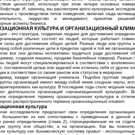
ством ценностей, используя при этом четыре основных измер
 Хофстеде. И, наконец, мы рассмотрим кросс-культурные исследов
занных с производством типов поведения, включая сюда мотивац
дительность, лидерство и менеджмент, принятие решен
урные аспекты бизнеса.
ИЗАЦИОННАЯ КУЛЬТУРА И ОРГАНИЗАЦИОННЫЙ КЛИМ
ция - это структура, созданная людьми для достижения определе
рганизации обычно состоят из людей, которые работают совмес
я силы для достижения общих целей. Разные люди или группы м
перед собой различные цели в пределах одной и той же организаци
ески все они должны коллективно трудиться ради достижения о
пример, создания машины, продажи бакалейных товаров). Разные 
пы людей могут специализироваться в соответствии с возложенно
ю, поставленной целью или задачей или отличать себя от других ч
ции в соответствии со своим рангом или статусом в иерархии.
дивид, каждая организация уникальна. Подобно группам людей
 группы организаций имеют между собой некие сходные черты, кот
арактеризовать как культуру. В последние годы стало модным наз
ект деятельности организаций «организационной культурой». В
чное определение термину
организационная культура
в отличи
широко распространенного термина
организационный климат.
зационная культура
гие исследователи предлагают свои определения организацио
, большинство из них сопоставимы с приведенным в данной к
о ранее определением (глава 2), спроецированным не на отдел
ную группу или общество, а на организацию. Как вы помните
или
культуру как динамическую систему правил - эксплицитных