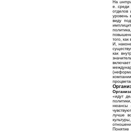
На
интр
е. среди
отделов 
уровень 
виду под
имплицит
политика
повышени
того, как
И, након
существу
как внут
значител
включае
междуна
(неформа
компании
процвета
Органи
Организ
«идут де
политики
нюансы 
чувствую
лучше в
культуры
отношени
Понятие 