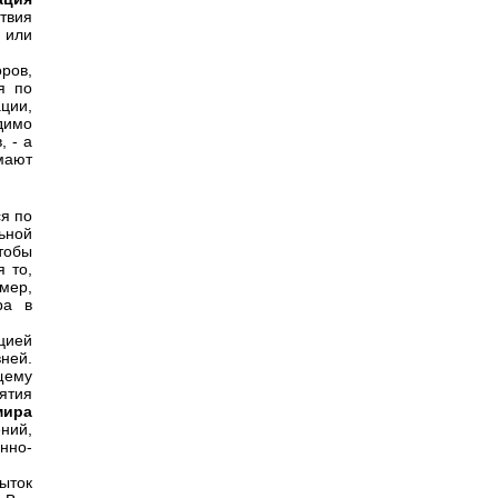
твия
 или
ров,
я по
ции,
димо
, - а
мают
ся по
ьной
тобы
 то,
мер,
ра в
цией
ней.
щему
ятия
мира
ний,
нно-
ыток