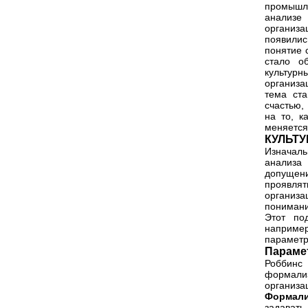
промышл
анализе
организа
появилис
понятие 
стало о
культур
организа
тема ст
счастью,
на то, к
меняется
КУЛЬТУ
Изначаль
анализа
допущени
проявлят
организа
понимани
Этот по
например
параметр
Параме
Роббинс 
формали
организ
Формал
задават