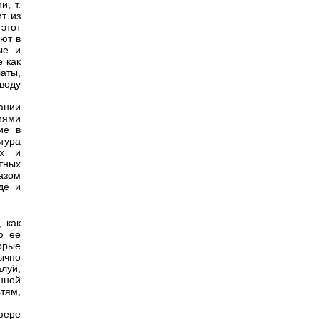
и, т.
т из
этот
ют в
ые и
 как
аты,
воду
ании
иями
ие в
ьтура
ых и
тных
азом
де и
 как
ю ее
орые
ычно
луй,
нной
тям,
фере