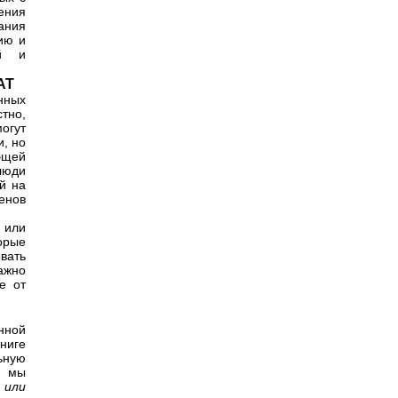
ения
ания
ию и
ий и
АТ
нных
тно,
огут
и, но
бщей
люди
й на
ленов
 или
орые
ывать
ажно
е от
нной
ниге
ьную
, мы
 или