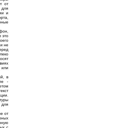
г от
 для
ми и
рта,
рные
фон,
 это
оего
и не
перед
леко
осят
виях
 или
й, в
пе -
етом
екст
ции.
туры
 для
е от
рных
нную
ных с