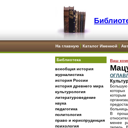
Библиоте
На главную
Каталог Именной
Ав
Библиотека
Ваш ком
Мацу
всеобщая история
журналистика
ОГЛАВ
история России
Культур
история древнего мира
Большую 
которых
культурология
которым
литературоведение
организ
наука
предоста
педагогика
больницы
В прошл
политология
относите
право и юриспруденция
менее р
психология
теперь. 