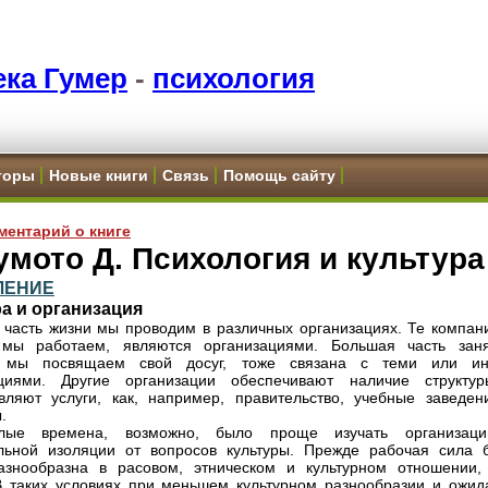
ка Гумер
-
психология
торы
Новые книги
Связь
Помощь сайту
ментарий о книге
мото Д. Психология и культура
ЛЕНИЕ
а и организация
часть жизни мы проводим в различных организациях. Те компани
 мы работаем, являются организациями. Большая часть заня
 мы посвящаем свой досуг, тоже связана с теми или и
ациями. Другие организации обеспечивают наличие структу
вляют услуги, как, например, правительство, учебные заведен
.
ые времена, возможно, было проще изучать организац
льной изоляции от вопросов культуры. Прежде рабочая сила 
азнообразна в расовом, этническом и культурном отношении,
В таких условиях при меньшем культурном разнообразии и ожид