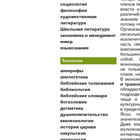
социология
членов л
власти и
философия
различи
художественная
знанием 
литература
потому ч
Школьная литература
Организа
нескольк
экономика и менеджмент
исключит
юмор
часть св
языкознание
компании
большинс
собой, 
Теология
мононаци
не тольк
апокрифы
плане, н
апологетика
В эконом
библейские толкования
и транс
обладают
библиология
подразде
библейские словари
чаще и 
богословие
культурн
догматика
в предел
Ясно, ч
душепопечительство
значител
екклесиология
Даже ко
история церкви
мультин
оккультизм
интерна
взаимоде
патрология