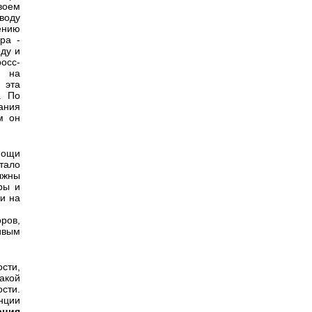
воем
воду
ению
ра -
ду и
осс-
и на
 эта
. По
ания
м он
мощи
тало
лжны
ры и
ти на
ров,
ивым
сти,
какой
сти.
нции
ация