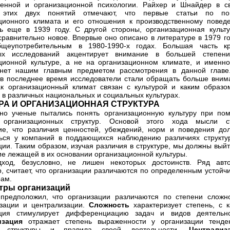
енной и организационной психологии. Райхер и Шнайдер в с
 этих двух понятий отмечают, что первые статьи по по
ционного климата и его отношения к производственному повед
ь еще в 1939 году. С другой стороны, организационная культу
сравнительно новое. Впервые оно описано в литературе в 1979 го
бщеупотребительным в 1980-1990-х годах. Большая часть кр
ных исследований акцентирует внимание в большей степен
ционной культуре, а не на организационном климате, и именно
анет нашим главным предметом рассмотрения в данной главе
 в последнее время исследователи стали обращать больше вним
ак организационный климат связан с культурой и каким образо
 в различных национальных и социальных культурах.
РА И ОРГАНИЗАЦИОННАЯ СТРУКТУРА
но ученые пытались понять организационную культуру при по
 организационных структур. Основой этого хода мысли с
е, что различия ценностей, убеждений, норм и поведения до
ься у компаний в поддающихся наблюдению различиях структу
ции. Таким образом, изучая различия в структуре, мы должны вый
е лежащей в их основании организационной культуры.
дход, безусловно, не лишен некоторых достоинств. Ряд авто
, считает, что организации различаются по определенным устойч
ам.
тры организаций
предположил, что организации различаются по степени сложно
зации и централизации.
Сложность
характеризует степень, с 
ация стимулирует дифференциацию задач и видов деятельно
изация
отражает степень выраженности у организации тенде
ь структуры и правила своей деятельности.
Централиз