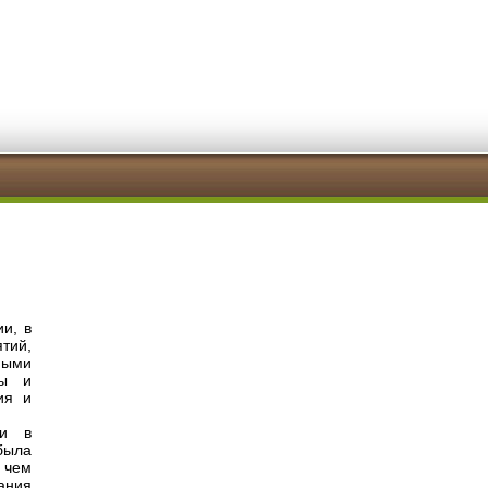
и, в
тий,
ными
ры и
ия и
ии в
была
 чем
ания