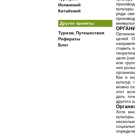
производ
Испанский
культуры
Китайский
ряда свя
произво
Другие проекты
межкульт
ОРГАН
Туризм, Путешествия
Организа
целей. О
Рефераты
направля
Блог
ставить 
теоретич
цели (на
или груп
них роль
организа
Как и ин
культур,
можно ох
этот асп
дать то
другого 
Органи
Хотя мно
культуры
нескольк
социаль
определ