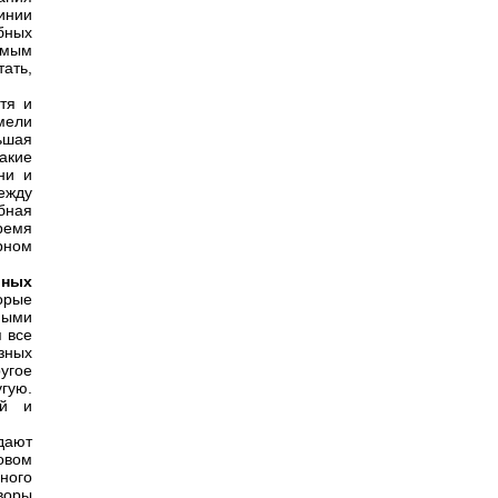
инии
бных
емым
тать,
тя и
мели
ьшая
акие
ни и
ежду
бная
ремя
рном
ьных
орые
ными
 все
зных
угое
гую.
ой и
дают
овом
ного
воры