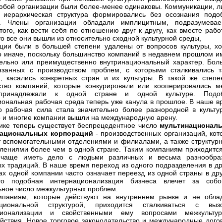
юбой организации были более-менее одинаковы. Коммуникации, л
 иерархическая структура формировались без осознания подо
й. Члены организации обладали имплицитным, подразумева
того, как вести себя по отношению друг к другу, как вместе рабо
то все они вышли из относительно сходной культурной среды,
ции были в большей степени удалены от вопросов культуры, хо
о иначе, поскольку большинство компаний в недавнем прошлом и
ельно или преимущественно внутринациональный характер. Бол
язанных с производством проблем, с которыми сталкивались т
, касались конкретных стран и их культуры. В такой же степе
тво компаний, которые конкурировали или кооперировались м
принадлежали к одной стране и одной культуре. Подо
ональная рабочая среда теперь уже канула в прошлое. В наше в
о рабочая сила стала значительно более разнородной в культу
о и многие компании вышли на международную арену.
ике теперь существует беспрецедентное число
мультинацнонал
национальных корпораций
- производственных организаций, кот
 вспомогательными отделениями и филиалами, а также структур
лениями более чем в одной стране. Таким компаниям приходится
чаще иметь дело с людьми различных и весьма разнообра
ых традиций. В наше время переход из одного подразделения в др
ах одной компании часто означает переезд из одной страны в дру
то подобная интернационализация бизнеса влечет за соб
ьное число межкультурных проблем.
мпаниям, которые действуют на внутреннем рынке и не обла
ациональной структурой, приходится сталкиваться с выз
ционализации и свойственными ему вопросами межкультур
йствия. Новое торговое законодательство и международные дого