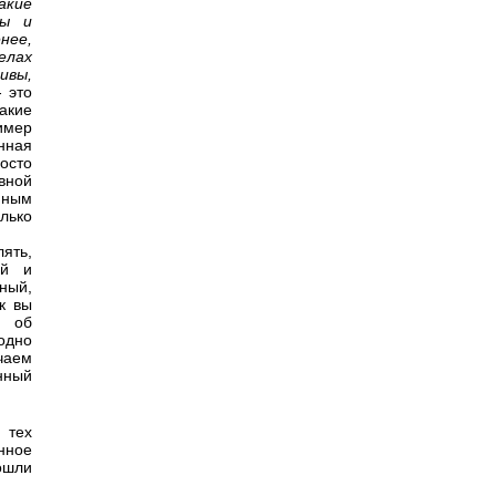
акие
мы и
нее,
елах
ивы,
- это
акие
имер
нная
осто
вной
нным
лько
ять,
ый и
ный,
к вы
т об
одно
чаем
нный
 тех
нное
ошли