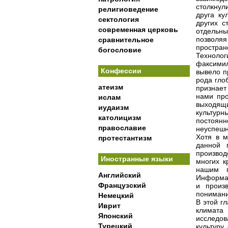
столкнул
религиоведение
друга ку
сектология
других с
современная церковь
отдельны
позволяя
сравнительное
простран
богословие
Техноло
факсимил
Конфессии
вывело п
рода гло
атеизм
признает
нами про
ислам
выходящ
иудаизм
культурн
католицизм
постоян
православие
неуспешн
Хотя в м
протестантизм
данной 
произво
Иностранные языки
многих к
нашим п
Английский
Информац
Французский
и произ
понимани
Немецкий
В этой г
Иврит
климата
Японский
исследо
Турецкий
культуру