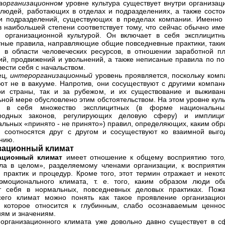
аорганизационном
уровне культура существует внутри организаци
 людей, работающих в отделах и подразделениях, а также состои
и подразделений, существующих в пределах компании. Именно 
в наибольшей степени соответствует тому, что сейчас обычно име
 организационной культурой. Он включает в себя эксплицитн
ные правила, направляющие общие повседневные практики, такие
, в области человеческих ресурсов, в отношении заработной пл
й, продвижений и увольнений, а также неписаные правила по по
 вести себя с начальством.
ец,
интерорганизационный
уровень проявляется, поскольку комп
ют не в вакууме. Напротив, они сосуществуют с другими компан
ри страны, так и за рубежом, и их существование и выживан
ьной мере обусловлено этим обстоятельством. На этом уровне кул
т в себя множество эксплицитных (в форме национальн
родных законов, регулирующих деловую сферу) и имплици
льных «принято - не принято») правил, определяющих, каким обр
 соотносятся друг с другом и сосуществуют ко взаимной выго
нию.
зационный климат
ационный климат
имеет отношение к общему восприятию того,
ла в целом», разделяемому членами организации, к восприяти
, практик и процедур. Кроме того, этот термин отражает и некот
эмоционального климата, т. е. того, каким образом люди об
т себя в нормальных, повседневных деловых практиках. Пожа
сего климат можно понять как такое проявление организацио
, которое относится к глубинным, слабо осознаваемым ценнос
ям и значениям.
организационного климата уже довольно давно существует в с