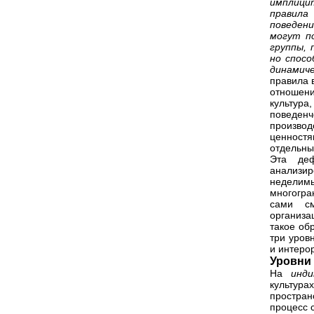
имплицит
правила
поведени
могут п
группы, 
но спос
динамич
правила 
отношен
культура
поведе
производ
ценност
отдельны
Эта деф
анализи
неделим
многогра
сами см
организа
такое об
три уров
и интеро
Уровни
На
инд
культур
простран
процесс 