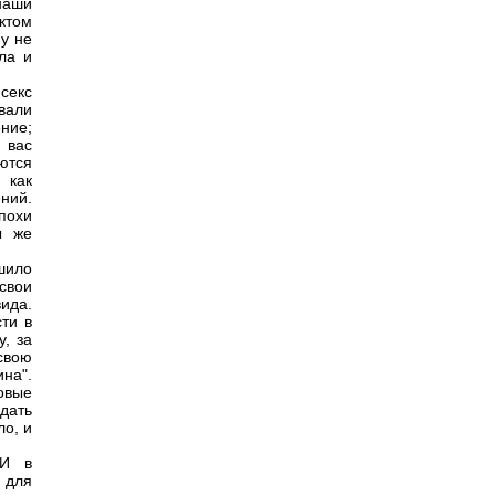
наши
ктом
му не
ла и
 секс
звали
ение;
 вас
ются
 как
ний.
похи
ы же
шило
свои
ида.
ти в
, за
 свою
на".
овые
дать
о, и
 И в
 для