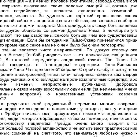
ию позиция – а именно: половое воспитание, свобода слова в обл
 открытое выражение своих половых эмоций – должна ока
орное воздействие и является единственно возможной
енного человека. За удивительно короткий срок после оконч
ировой войны мы перестали вести себя так, словно секса вообще н
ь только о нем и говорить. Мы стали уделять сексу больше внима
е другое общество со времен Древнего Рима, а некоторые уч
агают, что мы озабочены сексом больше, чем все существовавш
цивилизации. Если бы сегодня на Таймс-Сквер приземлился приш
то кроме как о сексе нам не о чем было бы с ним поговорить.
эта не является чисто американской. По другую сторону оке
 в Англии, "в бой ринулись все – от приходских священнико
". В толковой передовице лондонской газеты The Times Lite
ent говорится о "настоящем извержении "пост-Кинсианск
изма и "пост-Чаттерлеевской" морали. Откройте любую газету, в 
обенно в воскресенье), и вы почти наверняка найдете там откров
ибудь умника о его взглядах на противозачаточные средства, або
еские измены, непристойные публикации, добровол
уальные связи между взрослыми людьми или (за неимением мнени
занным вопросам) о нравственных установках совреме
".2
 в результате этой радикальной перемены многие совреме
ы редко имеют дело с пациентами, у которых, как у истериче
в Фрейда начала века, присутствуют симптомы подавления се
но, люди, которые обращаются к нам за помощью, являются по
положностью пациентам Фрейда: очень много говорят о се
ся большой половой активностью и не испытывают практически ник
нных сомнений на счет того, что заниматься любовью нужно к