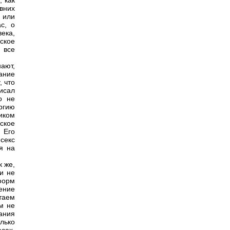
 как
вних
 или
с, о
ека,
ское
 все
нают,
вание
, что
исал
о не
ргию
иком
ское
 Его
секс
я на
к же,
и не
форм
ение
таем
м не
ания
лько