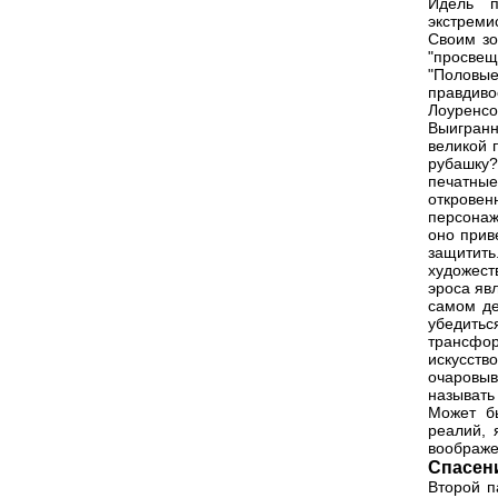
Идель п
экстреми
Своим зо
"просвещ
"Половы
правдив
Лоуренсо
Выигранн
великой 
рубашку?
печатные
откров
персонаж
оно прив
защитить
художест
эроса явл
самом де
убедить
трансфо
искусств
очаровыв
называть
Может бы
реалий, 
воображе
Спасени
Второй п