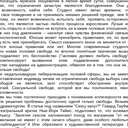
посещать мужское общежитие в любое время суток, совершенн
вая, что ограничения зачастую являются благодеянием. Они 
у возможность найти себя. Студент имеет запас времени, ч
 свое поведение и не принимать никаких решений прежде, чем б
этому, он имеет возможность испытать себя, проявить осторожнос
ях, что является частью любого процесса взросления. Лучше и
сть открыто и спокойно не вступать ни в какие половые отношения
 в них под давлением – насилуя свои чувства физической связью
ихологической. Юноша может пренебречь правилами, но, по кра
у есть чем пренебрегать. Смысл сказанного мною не меняется от 
ется юноша правилам или нет. Многие современные студент
их новая половая свобода по вполне понятным причинам вызы
 подавляют это беспокойство ("человек должен любить свободу"
омпенсируют вызванное этим подавлением дополнител
ство нападками на администрацию, обвиняя ее в том, что она не 
ольше свободы!
я недальновидную либерализацию половой сферы, мы не замет
оставленная индивиду ничем не ограниченная свобода выбора сам
ободой не является, зато способствует обострению внутре
ечий. Сексуальной свободе, которой все мы поклоняемся, явн
человечности.
тве мы тоже постепенно приходим к пониманию иллюзорности ве
для решения проблемы достаточно одной только свободы. Возьме
 драматургию. В статье под названием "Сексу капут?" Говард Тауб
еатральный критик Нью-Йорк Таймс, подытожил то, что кочевал
пьесу: "Занятия сексом напоминают поход по магазинам "от не
 желание не имеет с этим ничего общего, даже особого любопыт
наблюдается".4 Или обратимся к художественной литературе. 