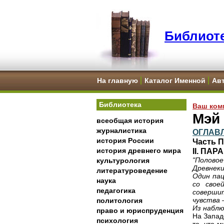
Библиоте
На главную
Каталог Именной
Ав
Библиотека
Ваш ком
Мэй 
всеобщая история
журналистика
ОГЛАВ
история России
Часть 
история древнего мира
II. ПА
"Половое
культурология
Древнеки
литературоведение
Один пац
наука
со свое
педагогика
соверши
чувства 
политология
Из набл
право и юриспруденция
На Запад
психология