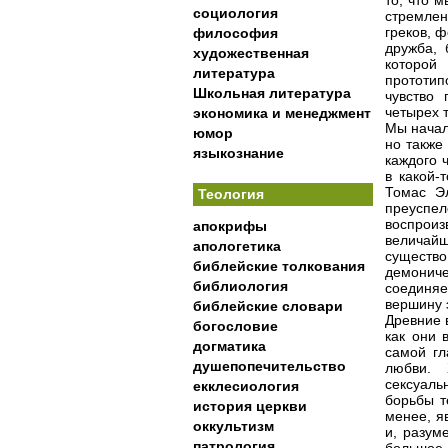
то, что 
социология
стремлен
греков, 
философия
дружба, 
художественная
которой 
литература
прототип
Школьная литература
чувство
четырех 
экономика и менеджмент
Мы начал
юмор
но также
языкознание
каждого 
в какой-
Томас Э
Теология
преуспе
воспрои
апокрифы
величай
апологетика
существо
библейские толкования
демониче
библиология
соединяе
вершину 
библейские словари
Древние 
богословие
как они 
догматика
самой гл
душепопечительство
любви. 
сексуаль
екклесиология
борьбы т
история церкви
менее, я
оккультизм
и, разум
патрология