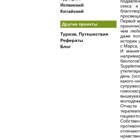
подавлен
Испанский
секса и
благотв
Китайский
просвещ
Первой м
Другие проекты
принялис
чем любо
Туризм, Путешествия
даже пол
Рефераты
истории 
с Марса, 
Блог
И мания 
например
биологов
Supplem
утилитар
день (ос
какого-н
супруж
гомосекс
вышеука
молодежи
Отчасти
терапевт
пациенто
Собствен
противо
отличают
нравстве