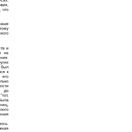
сах,
вия,
, что
наше
тому
кого
тв и
и не
ния.
угих
 был
ся к
 его
лько
ости
е до
"тот,
 была
нец,
лого
ения
ось.
жная