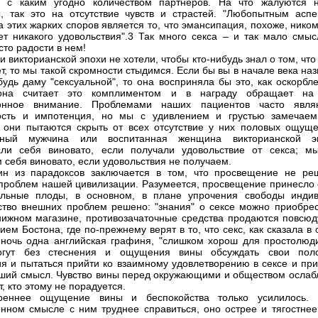
и с каким угодно количеством партнеров. На что жалуются 
, так это на отсутствие чувств и страстей. "Любопытным аспе
 этих жарких споров является то, что эмансипация, похоже, нико
ет никакого удовольствия".3 Так много секса – и так мало смыс
сто радости в нем!
 викторианской эпохи не хотели, чтобы кто-нибудь знал о том, что
ет, то мы такой скромности стыдимся. Если бы вы в начале века на
будь даму "сексуальной", то она восприняла бы это, как оскорбл
она считает это комплиментом и в награду обращает на
лонное внимание. Проблемами наших пациентов часто явля
ость и импотенция, но мы с удивлением и грустью замечаем
 они пытаются скрыть от всех отсутствие у них половых ощуще
нный мужчина или воспитанная женщина викторианской э
али себя виновато, если получали удовольствие от секса; м
м себя виновато, если удовольствия не получаем.
ин из парадоксов заключается в том, что просвещение не ре
проблем нашей цивилизации. Разумеется, просвещение принесло 
ельные плоды, в основном, в плане упрочения свободы индив
тво внешних проблем решено: "знания" о сексе можно приобрес
ижном магазине, противозачаточные средства продаются повсюду
ием Бостона, где по-прежнему верят в то, что секс, как сказала в
ночь одна английская графиня, "слишком хорош для простолюди
гут без стеснения и ощущения вины обсуждать свои пол
я и пытаться прийти ко взаимному удовлетворению в сексе и при
ший смысл. Чувство вины перед окружающими и обществом ослабл
т, кто этому не порадуется.
реннее ощущение вины и беспокойства только усилилось.
нном смысле с ним труднее справиться, оно острее и тягостнее