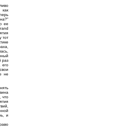
йливо
 как
перь
она?"
о ее
rand
ятия
у тот
тике
раха,
ась,
енный
й раз
 его
свои
е не
нять
вина
 что
ятия
твий,
нной
ь, и
раво