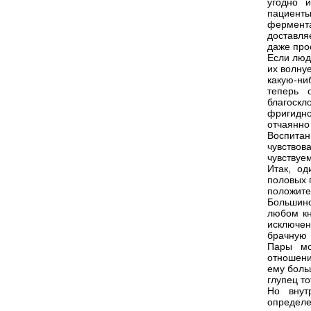
угодно 
пациенты
фермента
доставля
даже про
Если люди
их волну
какую-ни
теперь 
благоск
фригидн
отчаянно
Воспита
чувствов
чувствуе
Итак, од
половых 
положит
Большинс
любом кн
исключен
брачную 
Пары мо
отношени
ему боль
глупец то
Но внут
определе