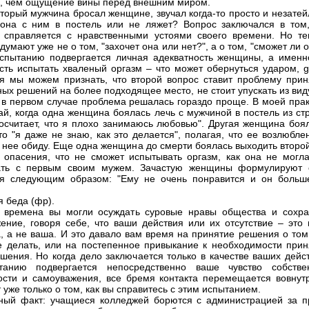
, чем ощущение вины перед внешним миром.
оторый мужчина бросал женщине, звучал когда-то просто и незате
она с ним в постель или не ляжет? Вопрос заключался в том,
справляется с нравственными устоями своего времени. Но те
умают уже не о том, "захочет она или нет?", а о том, "сможет ли 
спытанию подвергается личная адекватность женщины, а именн
сть испытать хваленый оргазм – что может обернуться ударом, g
тя мы можем признать, что второй вопрос ставит проблему прин
ных решений на более подходящее место, не стоит упускать из вид
о в первом случае проблема решалась гораздо проще. В моей прак
ай, когда одна женщина боялась лечь с мужчиной в постель из ст
посчитает, что я плохо занимаюсь любовью". Другая женщина боял
то "я даже не знаю, как это делается", полагая, что ее возлюбл
а нее обиду. Еще одна женщина до смерти боялась выходить второ
 опасения, что не сможет испытывать оргазм, как она не могла
ать с первым своим мужем. Зачастую женщины формулируют 
ия следующим образом: "Ему не очень понравится и он больш
я беда (фр).
 времена вы могли осуждать суровые нравы общества и сохра
ение, говоря себе, что ваши действия или их отсутствие – это 
, а не ваша. И это давало вам время на принятие решения о том,
е делать, или на постепенное привыкание к необходимости прин
ешения. Но когда дело заключается только в качестве ваших дейс
танию подвергается непосредственно ваше чувство собстве
ости и самоуважения, все бремя контакта перемещается вовнутр
 уже только о том, как вы справитесь с этим испытанием.
ый факт: учащиеся колледжей борются с администрацией за п