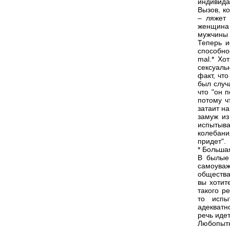
индивида
Вызов, к
– ляжет 
женщина 
мужчины д
Теперь и
способно
mal.* Хо
сексуаль
факт, чт
был случ
что "он 
потому ч
затаит н
замуж из
испытыв
колебан
придет".
* Больша
В былые
самоуваж
общества
вы хотит
такого р
то испы
адекватн
речь идет
Любопытн