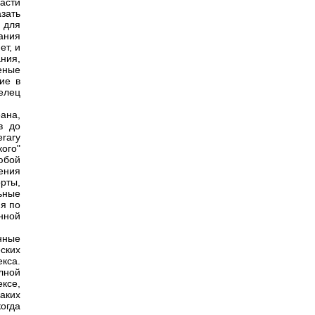
асти
зать
 для
ания
ет, и
ния,
еные
ие в
елец
ана,
в до
rary
ого"
любой
ения
рты,
ьные
я по
нной
нные
ских
кса.
лной
ксе,
аких
огда