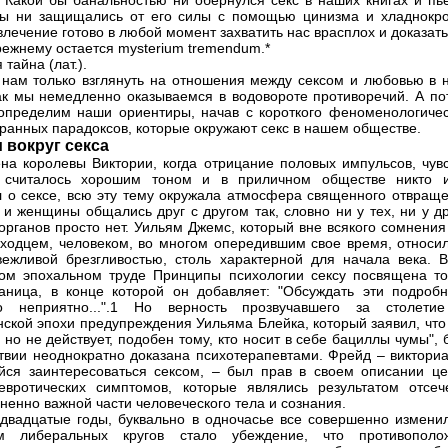
 Какой бы банальностью ни обернулся секс в наших книгах и пье
ы ни защищались от его силы с помощью цинизма и хладнокро
влечение готово в любой момент захватить нас врасплох и доказать
режнему остается mysterium tremendum.*
 тайна (лат.).
 нам только взглянуть на отношения между сексом и любовью в 
ак мы немедленно оказываемся в водовороте противоречий. А по
определим наши ориентиры, начав с короткого феноменологичес
транных парадоксов, которые окружают секс в нашем обществе.
 вокруг секса
на королевы Виктории, когда отрицание половых импульсов, чувс
 считалось хорошим тоном и в приличном обществе никто 
 о сексе, всю эту тему окружала атмосфера священного отвраще
и женщины общались друг с другом так, словно ни у тех, ни у др
органов просто нет. Уильям Джемс, который вне всякого сомнения
ходцем, человеком, во многом опередившим свое время, относил
вежливой брезгливостью, столь характерной для начала века. В
ом эпохальном труде Принципы психологии сексу посвящена то
аница, в конце которой он добавляет: "Обсуждать эти подробн
ко неприятно...".1 Но верность прозвучавшего за столети
нской эпохи предупреждения Уильяма Блейка, который заявил, что 
, но не действует, подобен тому, кто носит в себе бациллы чумы",
твии неоднократно доказана психотерапевтами. Фрейд – викториа
ся заинтересоваться сексом, – был прав в своем описании це
евротических симптомов, которые являлись результатом отсеч
зненно важной части человеческого тела и сознания.
 двадцатые годы, буквально в одночасье все совершенно изменил
м либеральных кругов стало убеждение, что противополо