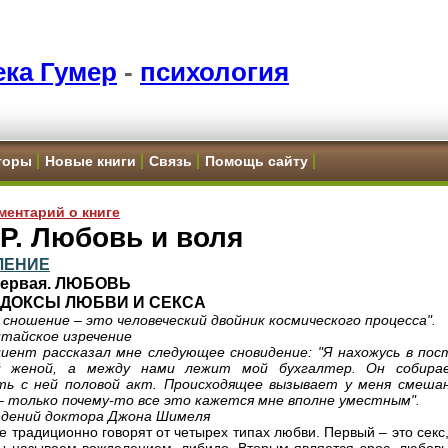
ка Гумер
-
психология
торы
Новые книги
Связь
Помощь сайту
ментарий о книге
Р. Любовь и воля
ЛЕНИЕ
Первая. ЛЮБОВЬ
РАДОКСЫ ЛЮБВИ И СЕКСА
 сношение – это человеческий двойник космического процесса".
тайское изречение
иент рассказал мне следующее сновидение: "Я нахожусь в пос
й женой, а между нами лежит мой бухгалтер. Он собира
ть с ней половой акт. Происходящее вызывает у меня смеша
– только почему-то все это кажется мне вполне уместным".
юдений доктора Джона Шимеля
е традиционно говорят от четырех типах любви. Первый – это секс