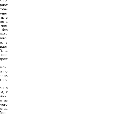
о не
дают
тобы
удет
ть в
меть
, чем
 без
йней
того,
ы, у
вает
), а
ьное
дает
или,
а по
нних
о не
ры в
м, к
манн,
о из
чего
ства
Леон