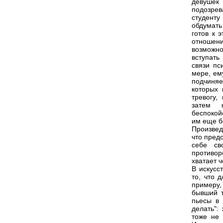
девушек 
подозре
студент
обдумать
готов к 
отношени
возможно
вступать
связи пс
мере, ем
подчиня
которых 
тревогу,
затем к
беспокой
им еще б
Произвед
что пред
себе св
противор
хватает 
В искусс
то, что 
примеру,
бывший т
пьесы в 
делать":
тоже не 