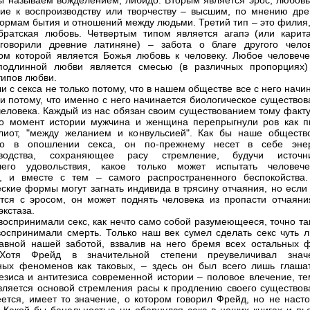
мы называем вожделением, либидо. Вторым является эрос, любовь,
ие к воспроизводству или творчеству – высшим, по мнению дре
формам бытия и отношений между людьми. Третий тип – это филия,
братская любовь. Четвертым типом является агапэ (или карита
говорили древние латиняне) – забота о благе другого челов
ом которой является Божья любовь к человеку. Любое человече
 подлинной любви является смесью (в различных пропорциях)
типов любви.
и с секса не только потому, что в нашем обществе все с него начи
 и потому, что именно с него начинается биологическое существо
человека. Каждый из нас обязан своим существованием тому факту
то момент истории мужчина и женщина перепрыгнули ров как п
лиот, "между желанием и конвульсией". Как бы наше обществ
ло в опошлении секса, он по-прежнему несет в себе эне
зводства, сохраняющее расу стремление, будучи источн
шего удовольствия, какое только может испытать человече
, и вместе с тем – самого распространенного беспокойства.
ские формы могут загнать индивида в трясину отчаяния, но если 
тся с эросом, он может поднять человека из пропасти отчаяни
экстаза.
воспринимали секс, как нечто само собой разумеющееся, точно та
воспринимали смерть. Только наш век сумел сделать секс чуть л
авной нашей заботой, взвалив на него бремя всех остальных 
Хотя Фрейд в значительной степени преувеличивал знач
ных феноменов как таковых, – здесь он был всего лишь глаша
езиса и антитезиса современной истории – половое влечение, те
вляется основой стремления расы к продлению своего существов
еется, имеет то значение, о котором говорил Фрейд, но не насто