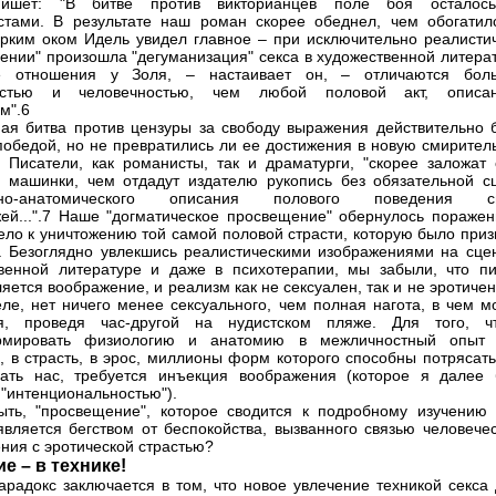
ишет: "В битве против викторианцев поле боя осталос
стами. В результате наш роман скорее обеднел, чем обогатилс
рким оком Идель увидел главное – при исключительно реалисти
ении" произошла "дегуманизация" секса в художественной литерат
е отношения у Золя, – настаивает он, – отличаются бол
остью и человечностью, чем любой половой акт, описа
м".6
ая битва против цензуры за свободу выражения действительно 
победой, но не превратились ли ее достижения в новую смирител
 Писатели, как романисты, так и драматурги, "скорее заложат 
 машинки, чем отдадут издателю рукопись без обязательной с
енно-анатомического описания полового поведения с
ей...".7 Наше "догматическое просвещение" обернулось поражен
ело к уничтожению той самой половой страсти, которую было приз
. Безоглядно увлекшись реалистическими изображениями на сцен
венной литературе и даже в психотерапии, мы забыли, что п
яется воображение, и реализм как не сексуален, так и не эротичен
ле, нет ничего менее сексуального, чем полная нагота, в чем м
ся, проведя час-другой на нудистском пляже. Для того, ч
рмировать физиологию и анатомию в межличностный опыт
о, в страсть, в эрос, миллионы форм которого способны потрясат
ать нас, требуется инъекция воображения (которое я далее 
 "интенциональностью").
ть, "просвещение", которое сводится к подробному изучению 
является бегством от беспокойства, вызванного связью человечес
ния с эротической страстью?
е – в технике!
арадокс заключается в том, что новое увлечение техникой секса 