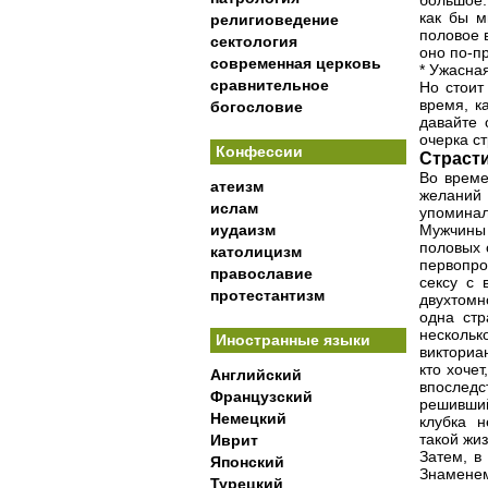
большое.
как бы м
религиоведение
половое 
сектология
оно по-п
современная церковь
* Ужасная
сравнительное
Но стоит
время, к
богословие
давайте 
очерка с
Конфессии
Страсти
Во време
атеизм
желаний
ислам
упоминал
иудаизм
Мужчины 
половых 
католицизм
первопро
православие
сексу с 
протестантизм
двухтомн
одна стр
несколь
Иностранные языки
викториа
кто хочет
Английский
впоследс
Французский
решивший
Немецкий
клубка н
такой жи
Иврит
Затем, в
Японский
Знамене
Турецкий