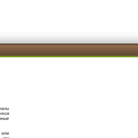
тели
ется
нные
, или