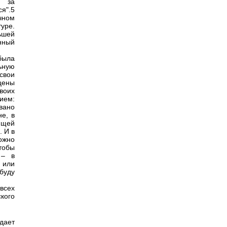
ь за
я".5
чном
уре.
ьшей
нный
была
ьную
свои
цены
воих
ием:
вано
е, в
ищей
. И в
ожно
тобы
 – в
ь или
буду
всех
кого
дает