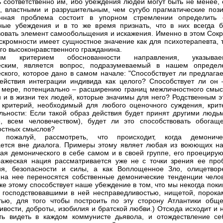
ь соответственно им, ибо убеждения людей могут быть не менее, 
, властными и разрушительным, чем сугубо прагматические пози
енная проблема состоит в упорном стремлении определить 
ные убеждения и в то же время признать, что в них всегда б
вовать элемент самообольщения и искажения. Именно в этом Сокр
скромности имеет сущностное значение как для психотерапевта, т
го высоконравственного гражданина.
им критерием обоснованности направления, указывае
еским, является вопрос, подразумеваемый в нашем определ
ского, которое дано в самом начале: "Способствует ли предлага
ействия интеграции индивида как целого? Способствует ли он 
мере, потенциально – расширению границ межличностного смыс
и и в жизни тех людей, которые значимы для него? Родственным э
 критерий, необходимый для любого оценочного суждения, крит
льности: Если такой образ действия будет принят другими людьм
, всем человечеством), будет ли это способствовать обогащ
стных смыслов?
, пожалуй, рассмотреть, что происходит, когда демониче
ется вне диалога. Примеры этому являет любая из воюющих на
ая демонического в себе самом и в своей группе, его проецирую
ражеская нация рассматривается уже не с точки зрения ее про
ия, безопасности и силы, а как Воплощенное Зло, олицетвор
 на нее переносятся собственные демонические тенденции челов
ке этому способствует наше убеждение в том, что мы некогда пок
 господствовавшими в ней несправедливостью, нищетой, порока
тью, для того чтобы построить по эту сторону Атлантики обще
ивости, доброты, изобилия и братской любви.) Отсюда исходит и 
ть видеть в каждом коммунисте дьявола, и отождествление се