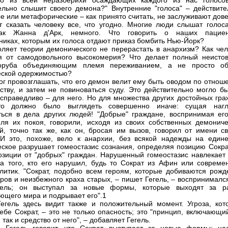
что из всей неразберихи осаждающих каждого из нас голосо
ельно слышит своего демона?" Внутренние "голоса" – действите
 или метафорические – как принято считать, не заслуживают дове
т сказать человеку все, что угодно. Многие люди слышат голоса
как Жанна д'Арк, немного. Что говорить о наших пациен
иках, которым их голоса отдают приказ бомбить Нью-Йорк?
оляет теории демонического не перерастать в анархизм? Как чел
я от самодовольного высокомерия? Что делает полный неистов
оруба объединяющим племя переживанием, а не просто о
ской одержимостью?
ог провозглашать, что его демон велит ему быть оводом по отнош
рству, и затем не повиноваться суду. Это действительно могло б
 справедливо – для него. Но для множества других достойных гра
о должно было выглядеть совершенно иначе: сущая нагл
ься в дела других людей! "Добрые" граждане, воспринимая его
ля их покоя, говорили, исходя из своих собственных демониче
й, точно так же, как он, бросая им вызов, говорил от имени св
И это, похоже, вело к анархии, без всякой надежды на едине
ское разрушает гомеостазис сознания, определяя позицию Сокра
озиции от "добрых" граждан. Нарушенный гомеостазис навлекает 
а того, кто его нарушил, будь то Сократ из Афин или совреме
литик. "Сократ, подобно всем героям, которые добиваются рожд
ров и неизбежного краха старых, – пишет Гегель, – воспринималс
тель; он выступал за новые формы, которые выходят за р
ющего мира и подрывает его".1
егель здесь видит также и положительный момент. Угроза, кот
себе Сократ, – это не только опасность; это "принцип, включающи
 так и средство от него", – добавляет Гегель.