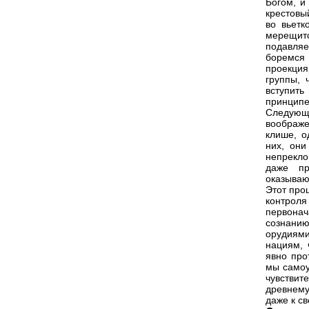
Богом, и
крестовый
во вьетк
мерещитс
подавля
боремся 
проекция
группы, 
вступить
принципе,
Следующ
воображ
клише, о
них, они
непрекло
даже пр
оказываю
Этот про
контроля
первона
сознани
орудиями
нациям, 
явно про
мы самоу
чувствит
древнему
даже к с