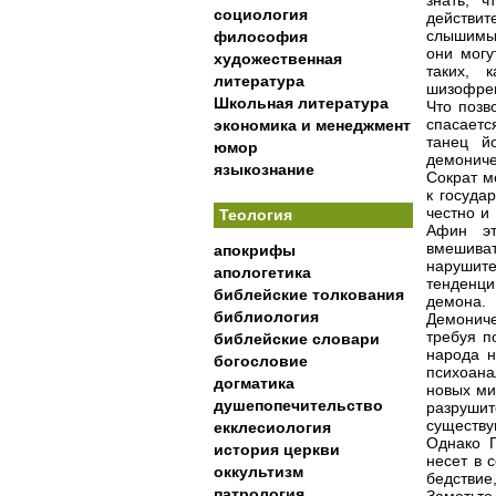
знать, 
социология
действит
слышимые
философия
они могу
художественная
таких, 
литература
шизофрен
Школьная литература
Что позв
спасаетс
экономика и менеджмент
танец й
юмор
демониче
языкознание
Сократ м
к госуда
честно и
Теология
Афин эт
вмешиват
апокрифы
нарушите
апологетика
тенденци
библейские толкования
демона. 
библиология
Демониче
требуя п
библейские словари
народа н
богословие
психоана
догматика
новых ми
душепопечительство
разруши
существу
екклесиология
Однако Г
история церкви
несет в 
оккультизм
бедствие,
патрология