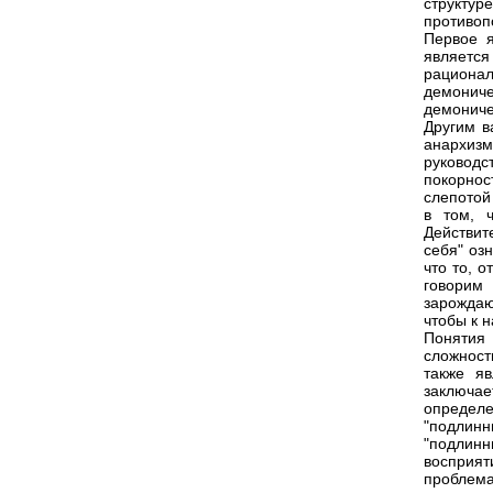
структу
противоп
Первое 
являетс
рациона
демониче
демоничес
Другим в
анархиз
руковод
покорнос
слепотой
в том, 
Действит
себя" оз
что то, 
говорим
зарожда
чтобы к н
Понятия 
сложност
также я
заключае
определ
"подлин
"подлинн
восприят
проблема