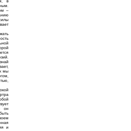
м, в
ным.
ом –
анию
силы
вает
жать
ость
ьной
орой
ется
зий.
ознай
вает,
ак мы
гом,
тью,
окой
артра
обой
твует
о он
быть
воем
нная
ия и