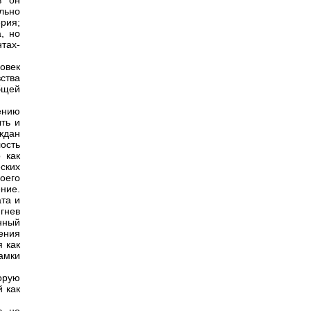
в он
льно
рия;
, но
тах-
овек
ства
бщей
ению
ыть и
ждан
ость
 как
ских
оего
ние.
та и
гнев
нный
ения
я как
амки
орую
й как