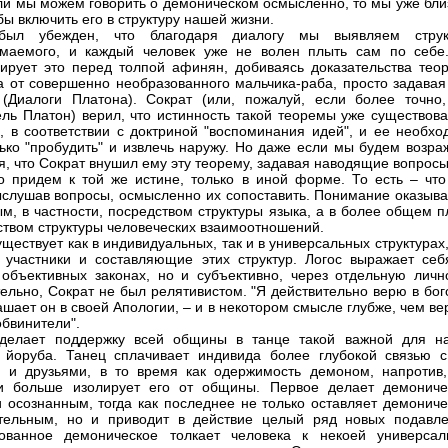
сли мы можем говорить о демоническом осмысленно, то мы уже бли
бы включить его в структуру нашей жизни.
был убежден, что благодаря диалогу мы выявляем струк
имаемого, и каждый человек уже не волен плыть сам по себе
ирует это перед толпой афинян, добиваясь доказательства тео
 от совершенно необразованного мальчика-раба, просто задавая
(Диалоги Платона). Сократ (или, пожалуй, если более точно,
ель Платон) верил, что истинность такой теоремы уже существова
, в соответствии с доктриной "воспоминания идей", и ее необхо
ько "пробудить" и извлечь наружу. Но даже если мы будем возраж
я, что Сократ внушил ему эту теорему, задавая наводящие вопрос
о придем к той же истине, только в иной форме. То есть – что
ыслушав вопросы, осмысленно их сопоставить. Понимание оказыва
м, в частности, посредством структуры языка, а в более общем п
ством структуры человеческих взаимоотношений.
уществует как в индивидуальных, так и в универсальных структурах
участники и составляющие этих структур. Логос выражает себ
 объективных законах, но и субъективно, через отдельную лично
ельно, Сократ не был релятивистом. "Я действительно верю в бог
ашает он в своей Апологии, – и в некотором смысле глубже, чем ве
обвинители".
 делает поддержку всей общины в танце такой важной для н
 йоруба. Танец сплачивает индивида более глубокой связью с
 и друзьями, в то время как одержимость демоном, напротив,
и больше изолирует его от общины. Первое делает демониче
 осознанным, тогда как последнее не только оставляет демониче
тельным, но и приводит в действие целый ряд новых подавле
рованное демоническое толкает человека к некоей универсал