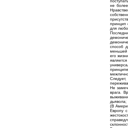
поступат
не более
Нравств
собствен
присутст
принцип 
для любо
Последн
демонич
демониче
способ д
меньшей 
его жизн
является
универса
принципе
межлично
Следует
пережива
Не замеч
врага. В
выживан
дьявола;
(В Амери
Европу с
жестокос
справедл
склоннос