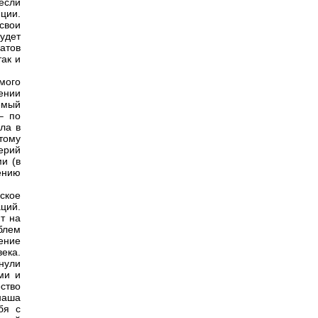
если
ции.
свои
удет
атов
ак и
мого
ении
емый
– по
ла в
тому
ерий
и (в
ению
ское
ций.
т на
блем
ение
ека.
инули
ми и
ство
наша
бя с