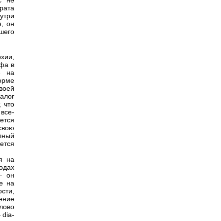
с не
рата
утри
я, он
шего
хии,
фа в
е на
орме
воей
алог
 что
все-
яется
свою
лный
ется
я на
одах
– он
е на
сти,
ение
Слово
 dia-