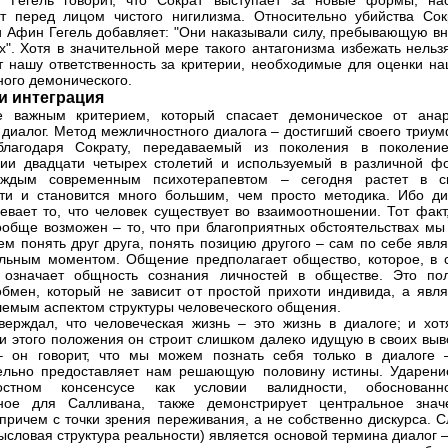
, Гегель говорит, что Сократ выступает за новые формы; на
т перед лицом чистого нигилизма. Относительно убийства Сок
 Афин Гегель добавляет: "Они наказывали силу, пребывающую вн
х". Хотя в значительной мере такого антагонизма избежать нельз
 нашу ответственность за критерии, необходимые для оценки на
ного демонического.
и интеграция
е важным критерием, который спасает демоническое от анар
 диалог. Метод межличностного диалога – достигший своего триум
благодаря Сократу, передаваемый из поколения в поколени
ии двадцати четырех столетий и используемый в различной ф
аждым современным психотерапевтом – сегодня растет в с
ти и становится много большим, чем просто методика. Ибо ди
евает то, что человек существует во взаимоотношении. Тот факт,
ообще возможен – то, что при благоприятных обстоятельствах мы 
ем понять друг друга, понять позицию другого – сам по себе явл
льным моментом. Общение предполагает общество, которое, в 
, означает общность сознания личностей в обществе. Это по
бмен, который не зависит от простой прихоти индивида, а явля
емым аспектом структуры человеческого общения.
верждал, что человеческая жизнь – это жизнь в диалоге; и хот
и этого положения он строит слишком далеко идущую в своих выв
– он говорит, что мы можем познать себя только в диалоге 
ельно предоставляет нам решающую половину истины. Ударени
остном консенсусе как условии валидности, обоснованно
рное для Салливана, также демонстрирует центральное знач
 причем с точки зрения переживания, а не собственно дискурса. 
мысловая структура реальности) является основой термина диалог –