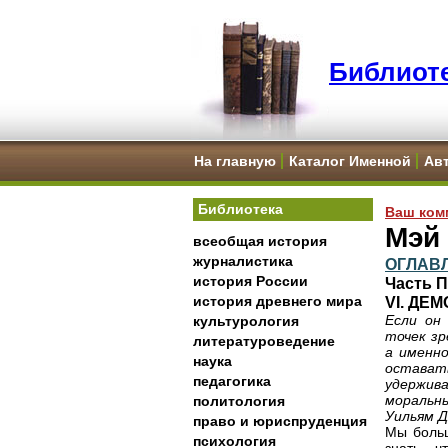
Библиоте
На главную
Каталог Именной
Ав
Библиотека
Ваш ком
Мэй 
всеобщая история
журналистика
ОГЛАВ
история России
Часть 
история древнего мира
VI. ДЕ
Если он
культурология
точек зр
литературоведение
а именно
наука
остават
педагогика
удержив
моральн
политология
Уильям Д
право и юриспруденция
Мы больш
психология