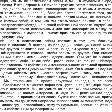
 вера, что мы не развязываем войны, а лишь выступаем в очере
 поход. В этой стране мы сначала в русских, затем в японцах, а т
онговцах привыкли видеть воплощение зла; за каждым камнем
я коммунист или японец. Враг становится носителем того, чт
ем в себе. Мы боремся с нашими противниками, не понимая,
с самими собой, с тем, что мы отказываемся признать в себе.
 предполагает убеждение в своей собственной правоте "внутри" к
что делает почти невозможным для них договориться между со
 в переговоры с дьяволом – значит признать его за равного, то ес
 уступить ему.
ий шаг в психологии войны состоит в том, что блокиру
ение и видение. В центрах консолидации воюющих наций множ
дно другого сомнительнее, и если на одном уровне люди не вер
 объединяются в сговоре, чтобы верить на другом. Они станов
нными в своей демонической одержимости. Они уже не в состо
едставить себе какое-либо разрешение конфликта. Намер
тся отделены от собственно интенциональности огромной пропаст
цесс снова делает демоническое безличным. Он выводит из-под на
 целую область: демоническое регрессирует к тому, чем оно 
чально – слепому, бессознательному влечению, неподвласт
ю. Мы становимся не просто орудиями природы, а ее сле
. Срабатывает механизм порочного крута, в той же мере прис
что и невротикам. Мы не учимся на опыте; мы принимаем реше
тиворечащие нашим интересам, и когда наши решения нас подво
бийственно принимаем их снова. Сужая свое поле зрения, приту
ельность, мы движемся напролом неповоротливым монолитом, под
 динозавру, неспособному чему-то научиться, слепые по отнош
воим собственным динозавровым шагам.