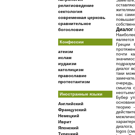
Заметьте
оставляю
религиоведение
жителями
сектология
нас сами
современная церковь
повышает
сравнительное
собствен
Диалог 
богословие
Наиболе
является
Конфессии
Греции 
протяжен
атеизм
почти к
ислам
значимос
иудаизм
подразум
диалог в
католицизм
таки мож
православие
замечате
протестантизм
очередь
смысла о
неотъемл
Иностранные языки
Бубер ут
основани
Английский
теорию 
Французский
действит
Немецкий
межличн
характе
Иврит
диалога,
Японский
logos (с
Турецкий