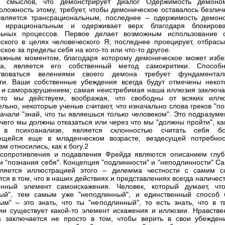
ре смыслов, что демонстрирует диалог Одержимость демоно
оложность этому, требует, чтобы демоническое оставалось безлич
является трансрациональным, последнее – одержимость демон
я иррациональным и одерживает верх благодаря блокиров
льных процессов. Первое делает возможным использование 
ского в целях человеческого Я; последнее проецирует, отбрасы
кое за пределы себя на кого-то или что-то другое.
ажным моментом, благодаря которому демоническое может избе
ма, является его собственный метод самокритики. Способн
ствоваться велениями своего демона требует фундаментал
ти. Ваши собственные убеждения всегда будут отмечены некот
 и саморазрушением; самая неистребимая наша иллюзия заключа
что мы действуем, воображая, что свободны от всяких иллю
ельно, некоторые ученые считают, что изначально слова греков "п
начали "знай, что ты являешься только человеком". Это подразуме
отчего мы должны отказаться или через что мы "должны пройти", к
 в психоанализе, является склонностью считать себя бо
ющейся еще в младенческом возрасте, вездесущей потребнос
ам относились, как к богу.2
сопротивления и подавления Фрейда являются описанием глуб
и "познания себя". Концепция "подлинности" и "неподлинности" С
вляется иллюстрацией этого – дилемма честности с самим с
тся в том, что в наших действиях и представлениях всегда наличес
енный элемент самоискажения. Человек, который думает, чт
ный", тем самым уже "неподлинный", и единственный способ 
ым" – это знать, что ты "неподлинный", то есть знать, что в т
ии существует какой-то элемент искажения и иллюзии. Нравстве
 заключается не просто в том, чтобы верить в свои убежден