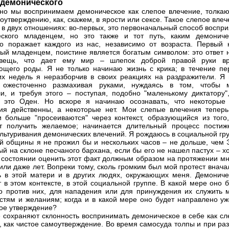
 демонического
но мы воспринимаем демоническое как слепое влечение, толка
моутверждению, как, скажем, в ярости или сексе. Такое слепое вле
 в двух отношениях: во-первых, это первоначальный способ воспр
еского младенцем, но это также и тот путь, каким демониче
о поражает каждого из нас, независимо от возраста. Первый к
ый младенцем, поистине является богатым символом: это ответ н
вещь, что дает ему мир – шлепок доброй правой руки вр
щего роды. Я не только начинаю жизнь с крика; в течение пе
их недель я неразборчив в своих реакциях на раздражители. Я 
, ожесточенно размахивая руками, нуждаясь в том, чтобы 
и, и требуя этого – поступая, подобно "маленькому диктатору",
т это Оден. Но вскоре я начинаю осознавать, что некоторые
ия действенны, а некоторые нет. Мои слепые влечения теперь
 больше "просеиваются" через контекст, образующийся из того,
т получить желаемое; начинается длительный процесс постиж
ультуривания демонических влечений. Я рождаюсь в социальной гр
ой общины я не прожил бы и нескольких часов – не дольше, чем 
й на склоне песчаного бархана, если бы его не нашел пастух – х
 состоянии оценить этот факт должным образом на протяжении мн
или даже лет. Вопреки тому, сколь громким был мой протест внача
 в этой матери и в других людях, окружающих меня. Демониче
т в этом контексте, в этой социальной группе. В какой мере оно 
 против них, для нападения или для принуждения их служить 
стям и желаниям; когда и в какой мере оно будет направлено уж
ое утверждение?
 сохраняют склонность воспринимать демоническое в себе как сл
, как чистое самоутверждение. Во время самосуда толпы и при ра