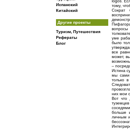
logos. Е
Испанский
тому, что
Сократ 
Китайский
восприн
демонстр
Другие проекты
Пифагора
вопросы 
Туризм, Путешествия
толковат
Рефераты
уме раба
было тол
Блог
утвержда
все равн
может, в
возможны
– посред
Истина с
мы сами 
только в
Следоват
провозгл
них мои 
Вот что
туземцев
соседями
больше 
личным и
бессозна
Интегри