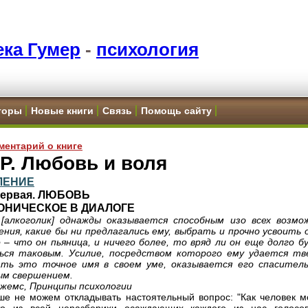
ка Гумер
-
психология
торы
Новые книги
Связь
Помощь сайту
ментарий о книге
Р. Любовь и воля
ЛЕНИЕ
Первая. ЛЮБОВЬ
МОНИЧЕСКОЕ В ДИАЛОГЕ
 [алкоголик] однажды оказывается способным изо всех возмо
ения, какие бы ни предлагались ему, выбрать и прочно усвоить о
 – что он пьяница, и ничего более, то вряд ли он еще долго б
ься таковым. Усилие, посредством которого ему удается тв
ать это точное имя в своем уме, оказывается его спасител
ым свершением.
жемс, Принципы психологии
е не можем откладывать настоятельный вопрос: "Как человек м