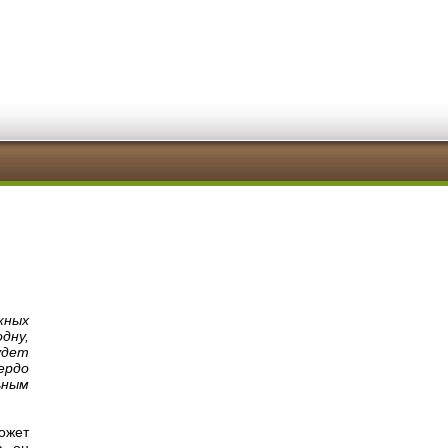
жных
дну,
удет
ердо
ьным
ожет