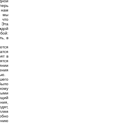
дной
еперь
 нам
о мы
 что
 Эта
аждой
бой:
ть, в
ются
атся
ят в
ятся
янии
ения
ью.
шего
было
ному
пыми
ущий
ния,
дят,
пляя
обно
ению