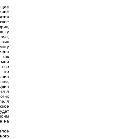
ющее
чение
иятия
ское
рик,
а ту
ача,
рвых
могу
меня
 как
 мои
 все
 что
ения
уппе,
Эдип
отя я
огих
ле, я
ское
будет
моим
е на
епое
зного