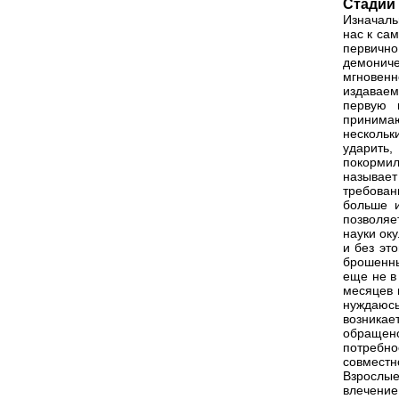
Стадии
Изначаль
нас к са
первично
демонич
мгновенн
издаваем
первую 
принимаю
нескольк
ударить
покормил
называе
требован
больше и
позволяе
науки ок
и без эт
брошенны
еще не в
месяцев 
нуждаюсь
возникае
обращено
потребно
совместн
Взрослые
влечение