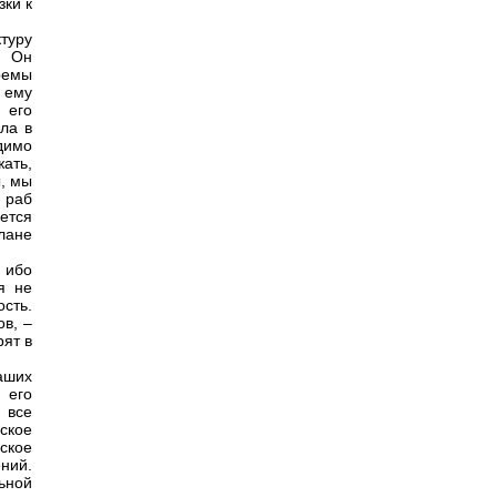
зки к
туру
. Он
ремы
 ему
 его
ла в
димо
ать,
ы, мы
 раб
ется
лане
, ибо
я не
сть.
ов, –
рят в
аших
 его
 все
ское
ское
ний.
ьной