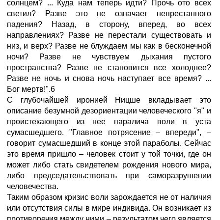
солнцем? ... Куда нам теперь идти? Прочь ото всех
светил? Разве это не означает непрестанного
падения? Назад, в сторону, вперед, во всех
направлениях? Разве не перестали существовать и
низ, и верх? Разве не блуждаем мы как в бесконечной
ночи? Разве не чувствуем дыхания пустого
пространства? Разве не становится все холоднее?
Разве не ночь и снова ночь наступает все время? ...
Бог мертв!".6
С глубочайшей иронией Ницше вкладывает это
описание безумной дезориентации человеческого "я" и
проистекающего из нее паралича воли в уста
сумасшедшего. "Главное потрясение – впереди", –
говорит сумасшедший в конце этой параболы. Сейчас
это время пришло – человек стоит у той точки, где он
может либо стать свидетелем рождения нового мира,
либо председательствовать при саморазрушении
человечества.
Таким образом кризис воли зарождается не от наличия
или отсутствия силы в мире индивида. Он возникает из
противоречия между ними – результатом чего является