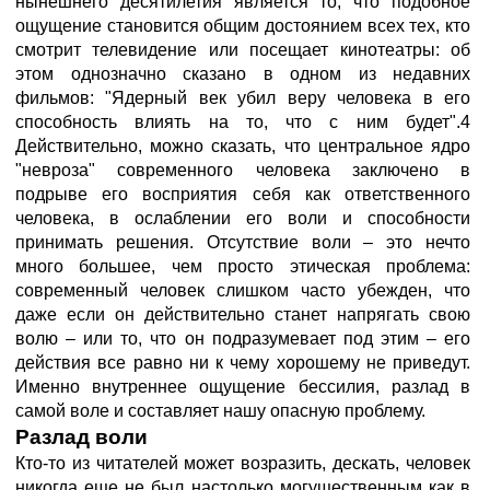
нынешнего десятилетия является то, что подобное
ощущение становится общим достоянием всех тех, кто
смотрит телевидение или посещает кинотеатры: об
этом однозначно сказано в одном из недавних
фильмов: "Ядерный век убил веру человека в его
способность влиять на то, что с ним будет".4
Действительно, можно сказать, что центральное ядро
"невроза" современного человека заключено в
подрыве его восприятия себя как ответственного
человека, в ослаблении его воли и способности
принимать решения. Отсутствие воли – это нечто
много большее, чем просто этическая проблема:
современный человек слишком часто убежден, что
даже если он действительно станет напрягать свою
волю – или то, что он подразумевает под этим – его
действия все равно ни к чему хорошему не приведут.
Именно внутреннее ощущение бессилия, разлад в
самой воле и составляет нашу опасную проблему.
Разлад воли
Кто-то из читателей может возразить, дескать, человек
никогда еще не был настолько могущественным как в