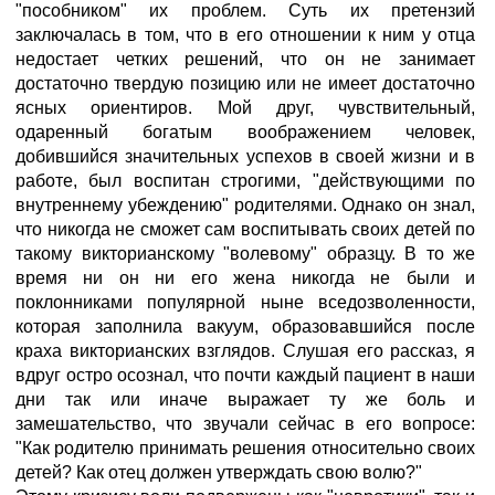
"пособником" их проблем. Суть их претензий
заключалась в том, что в его отношении к ним у отца
недостает четких решений, что он не занимает
достаточно твердую позицию или не имеет достаточно
ясных ориентиров. Мой друг, чувствительный,
одаренный богатым воображением человек,
добившийся значительных успехов в своей жизни и в
работе, был воспитан строгими, "действующими по
внутреннему убеждению" родителями. Однако он знал,
что никогда не сможет сам воспитывать своих детей по
такому викторианскому "волевому" образцу. В то же
время ни он ни его жена никогда не были и
поклонниками популярной ныне вседозволенности,
которая заполнила вакуум, образовавшийся после
краха викторианских взглядов. Слушая его рассказ, я
вдруг остро осознал, что почти каждый пациент в наши
дни так или иначе выражает ту же боль и
замешательство, что звучали сейчас в его вопросе:
"Как родителю принимать решения относительно своих
детей? Как отец должен утверждать свою волю?"