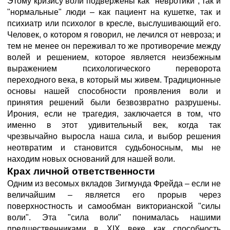
Этому кризису воли подвержены как "невротики", так и
"нормальные" люди – как пациент на кушетке, так и
психиатр или психолог в кресле, выслушивающий его.
Человек, о котором я говорил, не лечился от невроза; и
тем не менее он переживал то же противоречие между
волей и решением, которое является неизбежным
выражением психологического переворота
переходного века, в который мы живем. Традиционные
основы нашей способности проявления воли и
принятия решений были безвозвратно разрушены.
Ирония, если не трагедия, заключается в том, что
именно в этот удивительный век, когда так
чрезвычайно выросла наша сила, и выбор решения
неотвратим и становится судьбоносным, мы не
находим новых оснований для нашей воли.
Крах личной ответственности
Одним из весомых вкладов Зигмунда Фрейда – если не
величайшим – является его прорыв через
поверхностность и самообман викторианской "силы
воли". Эта "сила воли" понималась нашими
предшественниками в XIX веке как способность