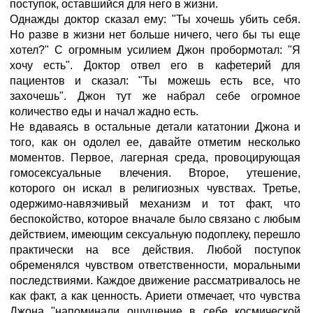
поступок, оставшийся для него в жизни.
Однажды доктор сказал ему: "Ты хочешь убить себя.
Но разве в жизни нет больше ничего, чего бы ты еще
хотел?" С огромным усилием Джон пробормотал: "Я
хочу есть". Доктор отвел его в кафетерий для
пациентов и сказал: "Ты можешь есть все, что
захочешь". Джон тут же набрал себе огромное
количество еды и начал жадно есть.
Не вдаваясь в остальные детали кататонии Джона и
того, как он одолел ее, давайте отметим несколько
моментов. Первое, лагерная среда, провоцирующая
гомосексуальные влечения. Второе, утешение,
которого он искал в религиозных чувствах. Третье,
одержимо-навязчивый механизм и тот факт, что
беспокойство, которое вначале было связано с любым
действием, имеющим сексуальную подоплеку, перешло
практически на все действия. Любой поступок
обременялся чувством ответственности, моральными
последствиями. Каждое движение рассматривалось не
как факт, а как ценность. Ариети отмечает, что чувства
Джона "напоминали ощущение в себе космической