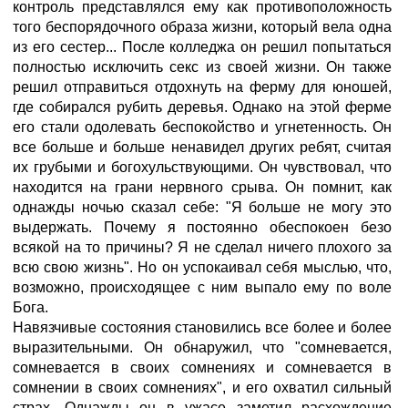
контроль представлялся ему как противоположность
того беспорядочного образа жизни, который вела одна
из его сестер... После колледжа он решил попытаться
полностью исключить секс из своей жизни. Он также
решил отправиться отдохнуть на ферму для юношей,
где собирался рубить деревья. Однако на этой ферме
его стали одолевать беспокойство и угнетенность. Он
все больше и больше ненавидел других ребят, считая
их грубыми и богохульствующими. Он чувствовал, что
находится на грани нервного срыва. Он помнит, как
однажды ночью сказал себе: "Я больше не могу это
выдержать. Почему я постоянно обеспокоен безо
всякой на то причины? Я не сделал ничего плохого за
всю свою жизнь". Но он успокаивал себя мыслью, что,
возможно, происходящее с ним выпало ему по воле
Бога.
Навязчивые состояния становились все более и более
выразительными. Он обнаружил, что "сомневается,
сомневается в своих сомнениях и сомневается в
сомнении в своих сомнениях", и его охватил сильный
страх. Однажды он в ужасе заметил расхождение