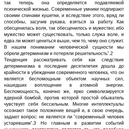
так теперь она определяется подавляемой
психической жизнью. Современные умники подпирают
своими спинами кушетки, и вследствие этого, вряд ли
способны, засучив рукава, взяться за работу. Как
обесценилась воля, так обесценилось и мужество; ибо
мужество может существовать, только служа воле, и
едва ли может цениться выше, чем то, чему оно служит.
В нашем понимании человеческой сущности мы
обрели детерминизм и потеряли решительность".2
Тенденция рассматривать себя как следствие
детерминизма в последние десятилетия дошла до
крайности в убеждении современного человека, что он
является беспомощным объектом научных сил,
нашедших воплощение в атомной энергии.
Беспомощность, конечно же, ярко символизируется
ядерной бомбой, против которой простой обыватель
чувствует себя бессильным. Многие интеллектуалы
осознают такое положение вещей и, в свою очередь,
задают вопрос: не является ли "современный человек
устаревшим".3 Но главным в развитии событий