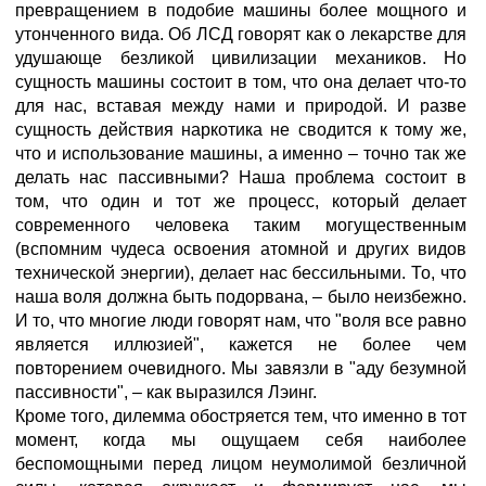
превращением в подобие машины более мощного и
утонченного вида. Об ЛСД говорят как о лекарстве для
удушающе безликой цивилизации механиков. Но
сущность машины состоит в том, что она делает что-то
для нас, вставая между нами и природой. И разве
сущность действия наркотика не сводится к тому же,
что и использование машины, а именно – точно так же
делать нас пассивными? Наша проблема состоит в
том, что один и тот же процесс, который делает
современного человека таким могущественным
(вспомним чудеса освоения атомной и других видов
технической энергии), делает нас бессильными. То, что
наша воля должна быть подорвана, – было неизбежно.
И то, что многие люди говорят нам, что "воля все равно
является иллюзией", кажется не более чем
повторением очевидного. Мы завязли в "аду безумной
пассивности", – как выразился Лэинг.
Кроме того, дилемма обостряется тем, что именно в тот
момент, когда мы ощущаем себя наиболее
беспомощными перед лицом неумолимой безличной