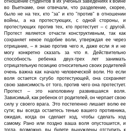
отношение студентов в их учебных заведениях к войне
во Вьетнаме, они отвечали, что разделение, скорее,
было не на тех, кто "за" и кто "против" в отношении
войны, а на протестующих, с одной стороны, и
протестующих против тех, кто протестует – с другой.
Протест является отчасти конструктивным, так как
сохраняет некое подобие воли, утверждая ее через
отрицание, – я знаю против чего я, даже если я и не
могу конкретно сказать за что я. Действительно
способность ребенка двух-трех лет занимать
отрицательную позицию относительно своих родителей
очень важна как начало человеческой воли. Но если
воля остается сугубо протестующей, она сохраняет
свою зависимость от того, против чего она протестует.
Протест – это наполовину развившаяся воля.
Зависимый, как ребенок от родителей, он черпает свою
силу у своего врага. Это постепенно лишает волю ее
сути; вы всегда остаетесь тенью вашего противника,
ожидая, когда он сделает ход, чтобы сделать ход
самому. Рано или поздно ваша воля опустошится, и
тогда, возможно, вы будете вынуждены отступить к