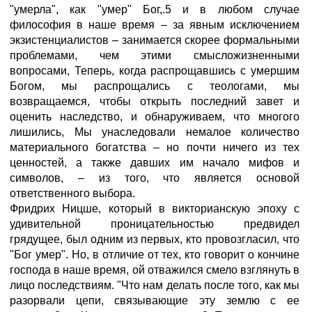
"умерла", как "умер" Бог,.5 и в любом случае
философия в наше время – за явным исключением
экзистенциалистов – занимается скорее формальными
проблемами, чем этими смысложизненными
вопросами, Теперь, когда распрощавшись с умершим
Богом, мы распрощались с теологами, мы
возвращаемся, чтобы открыть последний завет и
оценить наследство, и обнаруживаем, что многого
лишились, Мы унаследовали немалое количество
материального богатства – но почти ничего из тех
ценностей, а также давших им начало мифов и
символов, – из того, что является основой
ответственного выбора.
Фридрих Ницше, который в викторианскую эпоху с
удивительной проницательностью предвидел
грядущее, был одним из первых, кто провозгласил, что
"Бог умер". Но, в отличие от тех, кто говорит о кончине
господа в наше время, ой отважился смело взглянуть в
лицо последствиям. "Что нам делать после того, как мы
разорвали цепи, связывающие эту землю с ее