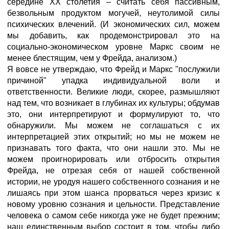
середине XX столетия – считать себя пассивным,
безвольным продуктом могучей, неутолимой силы
психических влечений. (И экономических сил, можем
мы добавить, как продемонстрировал это на
социально-экономическом уровне Маркс своим не
менее блестящим, чем у Фрейда, анализом.)
Я вовсе не утверждаю, что Фрейд и Маркс "послужили
причиной" упадка индивидуальной воли и
ответственности. Великие люди, скорее, размышляют
над тем, что возникает в глубинах их культуры; обдумав
это, они интерпретируют и формулируют то, что
обнаружили. Мы можем не соглашаться с их
интерпретацией этих открытий; но мы не можем не
признавать того факта, что они нашли это. Мы не
можем проигнорировать или отбросить открытия
Фрейда, не отрезая себя от нашей собственной
истории, не уродуя нашего собственного сознания и не
лишаясь при этом шанса прорваться через кризис к
новому уровню сознания и цельности. Представление
человека о самом себе никогда уже не будет прежним;
наш единственным выбор состоит в том, чтобы либо