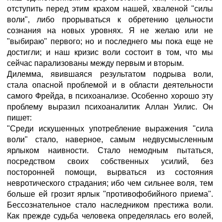
отступить перед этим крахом нашей, хваленой "силы
воли", либо прорываться к обретению цельности
сознания на новых уровнях. Я не желаю или не
"выбираю" первого; но и последнего мы пока еще не
достигли; и наш кризис воли состоит в том, что мы
сейчас парализованы между первым и вторым.
Дилемма, явившаяся результатом подрыва воли,
стала опасной проблемой и в области деятельности
самого Фрейда, в психоанализе. Особенно хорошо эту
проблему выразил психоаналитик Аллан Уилис. Он
пишет:
"Среди искушенных употребление выражения "сила
воли" стало, наверное, самым недвусмысленным
ярлыком наивности. Стало немодным пытаться,
посредством своих собственных усилий, без
посторонней помощи, вырваться из состояния
невротического страдания; ибо чем сильнее воля, тем
больше ей грозит ярлык "противофобийного приема".
Бессознательное стало наследником престижа воли.
Как прежде судьба человека определялась его волей,