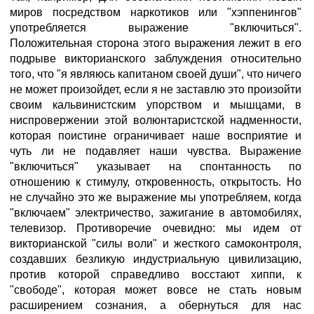
миров посредством наркотиков или "хэппенингов"
употребляется выражение "включиться".
Положительная сторона этого выражения лежит в его
подрыве викторианского заблуждения относительно
того, что "я являюсь капитаном своей души", что ничего
не может произойдет, если я не заставлю это произойти
своим кальвинистским упорством и мышцами, в
ниспровержении этой волюнтаристской надменности,
которая поистине ограничивает наше восприятие и
чуть ли не подавляет наши чувства. Выражение
"включиться" указывает на спонтанность по
отношению к стимулу, откровенность, открытость. Но
не случайно это же выражение мы употребляем, когда
"включаем" электричество, зажигание в автомобилях,
телевизор. Противоречие очевидно: мы идем от
викторианской "силы воли" и жесткого самоконтроля,
создавших безликую индустриальную цивилизацию,
против которой справедливо восстают хиппи, к
"свободе", которая может вовсе не стать новым
расширением сознания, а обернуться для нас