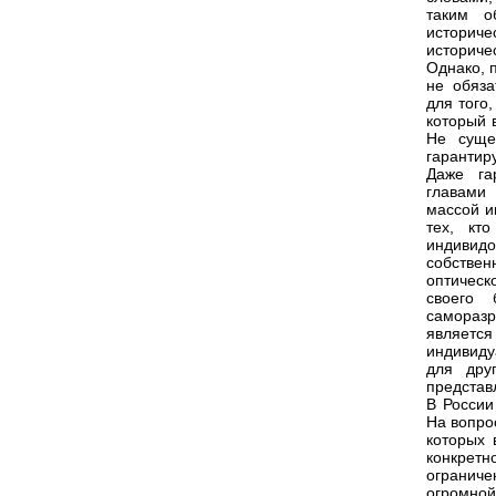
таким о
историче
историче
Однако, 
не обяза
для того
который 
Не суще
гарантир
Даже га
главами 
массой и
тех, кт
индивид
собствен
оптическ
своего 
саморазр
являетс
индивиду
для дру
представ
В России
На вопро
которых 
конкре
ограниче
огромно