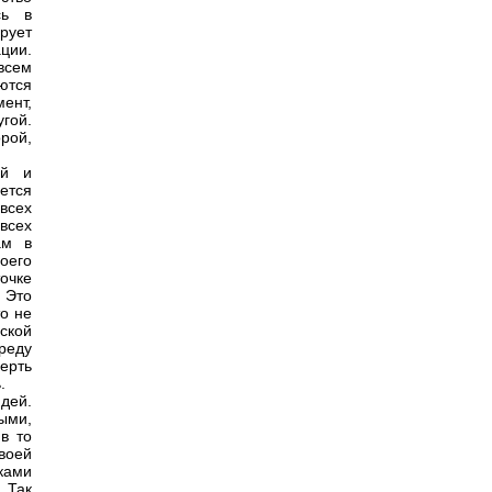
сь в
рует
ции.
овсем
ются
мент,
угой.
рой,
ей и
ется
всех
всех
ам в
оего
точке
 Это
о не
ской
реду
ерть
.
дей.
ными,
в то
воей
ками
 Так