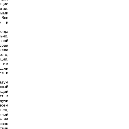
ящие
гии.
выми
 Все
ти и
огда
ьно,
вной
орая
аняла
сего,
ции.
, им
Если
ся и
азум
нный
ущий
ет в
дучи
всем
знец,
нной
ь на
ивно
твий