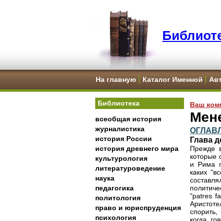
Библиоте
На главную
Каталог Именной
Ав
Библиотека
Ваш ком
Мене
всеобщая история
журналистика
ОГЛАВ
история России
Глава д
история древнего мира
Прежде в
которые 
культурология
и Рима п
литературоведение
каких "в
наука
составл
педагогика
политиче
"patres 
политология
Аристоте
право и юриспруденция
спорить,
психология
когда го