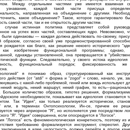
алом. Между отдельными частями уже имеется взаимная св
ое узнавание, каждой такой части присуща определе
нальность, направленная на объединение с другими. Необход
уточнить, какое объединение? Такое, которое гарантировало бы
сть самой части, так и ее открытость другим частям.
 случае истинная политика представляет собой руководс
нное на успех всех частей, составляющих ядро. Невозможно, ч
и были одинаковы — каждая должна действовать по-своему, прис
й образом, согласно своей уже продемонстрированной способно
я рождается как благо, как решение некоего исторического "зде
, как изобретение функциональной программы; однако, 
анной, однажды установленной, она превращается в "убийствен
тической функции. Следовательно, у своего истока идеология 
вность, функциональный порядок; фиксированность ж
сна.
еологией" я понимаю образ, структурированный как инстру
го действия (от "atdi" = форма и "zogol" = слово, начало, ум, за
лкнувшись с какой-либо проблемой, гений или вождь используют д
некий модуль, некий маршрут, некий график, то есть—рационал
у. Большое количество образов, гипотез решения, формализуем
ейдоскопе необходимости, показывает как идеология становится т
нтом. Так "Идея", как только реализуется исторически, станов
м" или, в терминах Онтопсихологии, Ин-се, причем ее реш
уется через априорное "Я", но исполняется уже посредством лог
кого "Я". "Идея" совершенна, если опосредуется в "Логосе".
ия "Логоса" есть феноменологическая конкретность, поэтому из и
етствия требованию формализуется инструмент, стереотип. Дру
 заключенная в идее целостность должна перейти в другое каче