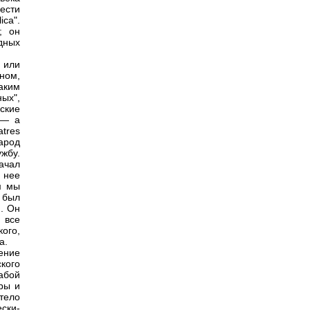
ести
ca".
; он
дных
 или
ном,
аким
ых",
ские
 — а
tres
арод
жбу.
начал
 нее
м мы
 был
ю. Он
 все
ого,
а.
ение
кого
лабой
ры и
тело
ески-