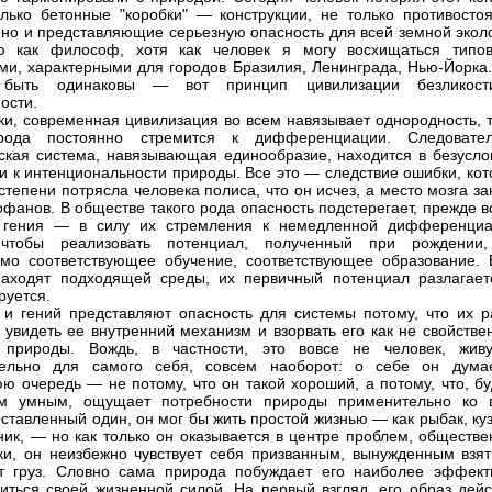
лько бетонные "коробки" — конструкции, не только противосто
 но и представляющие серьезную опасность для всей земной эколо
ю как философ, хотя как человек я могу восхищаться типо
ми, характерными для городов Бразилия, Ленинграда, Нью-Йорка.
быть одинаковы — вот принцип цивилизации безликос
ости.
ки, современная цивилизация во всем навязывает однородность, т
рода постоянно стремится к дифференциации. Следовател
ская система, навязывающая единообразие, находится в безусло
и к интенциональности природы. Все это — следствие ошибки, кот
 степени потрясла человека полиса, что он исчез, а место мозга з
офанов. В обществе такого рода опасность подстерегает, прежде в
 гения — в силу их стремления к немедленной дифференциа
чтобы реализовать потенциал, полученный при рождении
мо соответствующее обучение, соответствующее образование. 
аходят подходящей среды, их первичный потенциал разлагает
руется.
 и гений представляют опасность для системы потому, что их р
 увидеть ее внутренний механизм и взорвать его как не свойстве
 природы. Вождь, в частности, это вовсе не человек, жив
тельно для самого себя, совсем наоборот: о себе он дума
ю очередь — не потому, что он такой хороший, а потому, что, бу
ом умным, ощущает потребности природы применительно ко 
ставленный один, он мог бы жить простой жизнью — как рыбак, ку
ник, — но как только он оказывается в центре проблем, обществе
ки, он неизбежно чувствует себя призванным, вынужденным взят
т груз. Словно сама природа побуждает его наиболее эффект
иться своей жизненной силой. На первый взгляд, его образ дейс