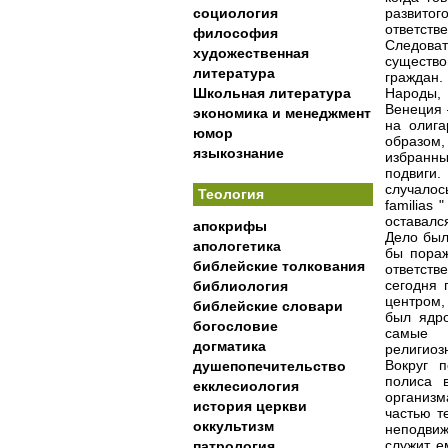
социология
развитог
ответст
философия
Следова
художественная
существ
литература
граждан.
Школьная литература
Народы, 
Венеция 
экономика и менеджмент
на олига
юмор
образом,
языкознание
избранн
подвиги.
случалос
Теология
familias
оставалс
апокрифы
Дело был
апологетика
бы пораж
библейские толкования
ответств
сегодня 
библиология
центром,
библейские словари
был ядро
богословие
самые в
догматика
религиоз
Вокруг 
душепопечительство
полиса 
екклесиология
организм
история церкви
частью т
оккультизм
неподвиж
служит е
патрология