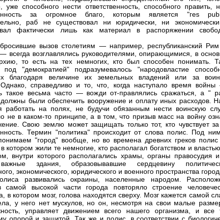
о, уже способного нести ответственность, способного править, н
венность за огромное благо, которым является "геs publi
тельно, раб не существовал ни юридически, ни экономически
овал фактически лишь как материал в распоряжении свобо
бросившие вызов столетиям — например, республиканский Рим
— всегда возглавлялись руководителями, опирающимися, в основ
рхию, то есть на тех немногих, кто был способен понимать. Т
 под "демократией" подразумевалось "народовластие способн
ых благодаря величине их земельных владений или за воин
 Однако, справедливо и то, что, когда наступало время войны
ь такое весьма часто — вожди от-правлялись сражаться, а " pa
 " должны были обеспечить вооружение и оплату иных расходов. Н
я работать на полях, не будучи обязанным нести воинскую слу
о не в каком-то принципе, а в том, что призыв масс на войну оз
ение. Свою землю может защищать только тот, кто чувствует за
енность. Термин "политика" происходит от слова полис. Под ни
понимаем "город" вообще, но во времена древних греков полис
 в котором жили те немногие, кто располагал богатством и власть
м, внутри которого располагались храмы, органы правосудия и
ажные здания, образовывавшие сердцевину политическ
ного, экономического, юридического и военного пространства город
полиса развивались окраины, населенные народом. Располож
в самой высокой части города повторяло строение человечес
а, в котором мозг, голова находятся сверху. Мозг кажется самой с
ела, у него нет мускулов, но он, несмотря на свои малые разме
ность, управляет движением всего нашего организма, и все 
му опорой и защитой. Так же и полис, в соответствии с биологич