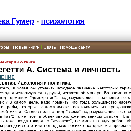
ка Гумер
-
психология
торы
Новые книги
Связь
Помощь сайту
ментарий о книге
гетти А. Система и личность
ЛЕНИЕ
евятая. Идеология и политика.
сего, я хотел бы уточнить исходное значение некоторых терми
сегодня используются в другой, искаженной манере. Во времена 
од термином "демократия"1 подразумевалось "правление всех"
сех"? В самом деле, надо помнить, что тогда большинство насел
яли рабы, которые автоматически исключались из гражданск
ской жизни. Следовательно, под "всеми" подразумевались все во
familias"2, а не "все" в объективном, количественном смысле. Пла
ль тоже, когда говорят о "человеке", не имеют в виду рабов. М
 справедливо это или нет, однако великие, которых мы прославл
ворили о человеке, подразумевали определенный его тип, чело