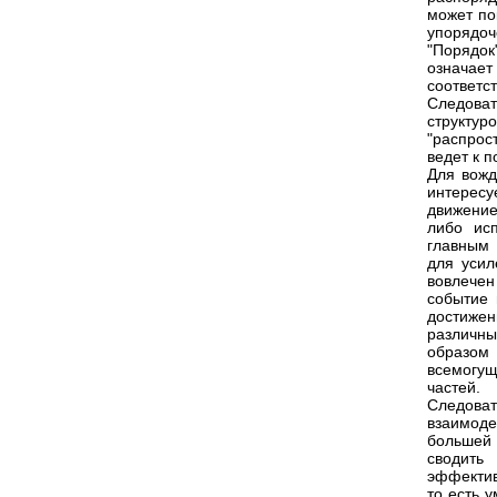
может по
упорядоч
"Порядок"
означает
соответс
Следоват
структ
"распрос
ведет к 
Для вожд
интересу
движение
либо ис
главным 
для усил
вовлечен
событие 
достижен
различн
образом
всемогущ
частей.
Следова
взаимод
большей 
сводить
эффектив
то есть 