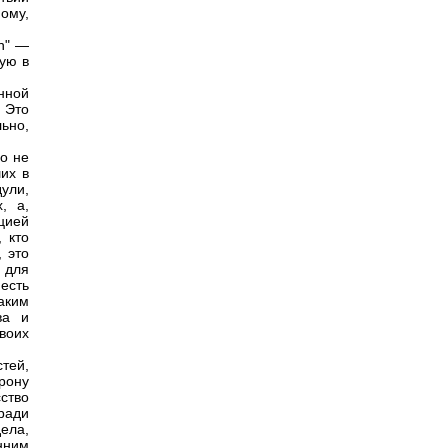
ному,
on" —
ую в
нной
 Это
льно,
о не
их в
ули,
, а,
цией
 кто
, это
 для
есть
аким
ва и
воих
тей,
рону
сство
ради
дела,
енним