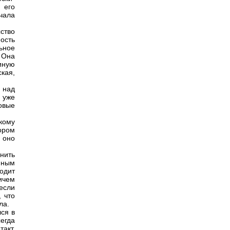
 его
чала
сство
ость
ьное
 Она
иную
кая,
 над
и уже
овые
кому
ором
 оно
нить
нным
ходит
ричем
 если
, что
ла.
ся в
егда
акт,