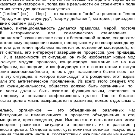
казаться диктаторским, тогда как в реальности он стремится к пол
ению всего для достижения успеха.
 ("оrdine" (ит.) — Пер.) — от латинского "оrdо" и греческого "ime
 "продуманную структуру", "форму действия", материю, приведенн
твие с бытием разума.
ельно, интенциональность делается правилом, мерой, постоя
урой исторического или соматического становления.
траняемое" возникновение ведет к бесконечной пользе, следовате
постоянному порождению жизни, непрерывному ее воспроизводству.
я или для гения проблема является естественной мастерской;, ег
ет система, его интересует завершение процессов, уже пришедш
. И, в зависимости от ситуации, он либо изобретает новые мод
пользует модули прошлого, концентрируя внимание не на них
образом, на энергии, и конфигурируя ее в соответствии с ситуа
ения жизнеспособности, то есть для насыщения бытия всех тех,
 в эту ситуацию, в которой происходит это рождение, этот взрыв
или это антитетическое проявление. Из всего этого следует, что
ия функциональности, общество должно быть органичным, то 
ые части должны быть взаимно функциональны, составляя т
 плерому и повышая эффективность целого. Так от богатст
ества целого жизнь возвращается к развитию, пользе отдельных с
тельно, органичное — это объединение различных час
ействующих и изменяющихся в процессе объединения в сто
мощности, превосходства, ума. Именно это и есть политика: иску
 воедино различные ситуации и переводить их в развитие 
ности целого. Следовательно, суть политики включает искусство 
умения соединять части в .соответствии с уже присущим им внутр