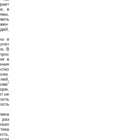
рает
е, в
имы,
вить
жен.
дей,
но в
отят
и. В
прос
ия в
ения
стко
гии.
лей,
ова"
орм,
ит не
ность
ость
лжна
 раз
лько
тика
есть,
ости