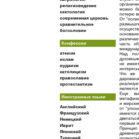
органиче
религиоведение
можно бы
сектология
потерю в
современная церковь
От "поли
размышл
сравнительное
осуществ
богословие
основани
различае
Конфессии
часть об
междунаро
атеизм
Над пол
духовным
ислам
не имеет
иудаизм
интересы
католицизм
Что же 
православие
дарована
реализуе
протестантизм
является
Еще вы
Иностранные языки
метафизи
и мирски
Английский
от "ymou
Французский
имеется 
двигатьс
Немецкий
первым я
Иврит
Принцип 
Японский
древнег
Турецкий
полность