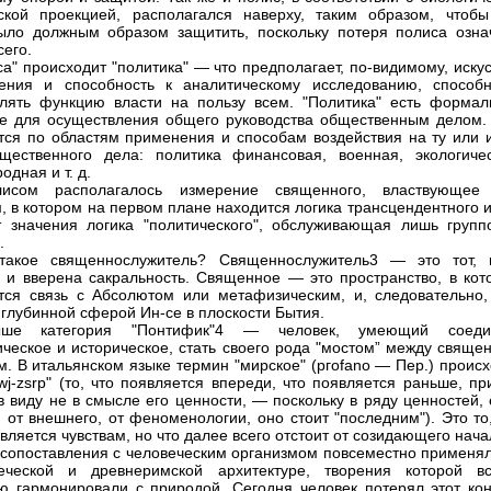
ской проекцией, располагался наверху, таким образом, чтобы
ло должным образом защитить, поскольку потеря полиса озна
сего.
са" происходит "политика" — что предполагает, по-видимому, иску
ения и способность к аналитическому исследованию, способн
лять функцию власти на пользу всем. "Политика" есть формал
е для осуществления общего руководства общественным делом.
тся по областям применения и способам воздействия на ту или 
щественного дела: политика финансовая, военная, экологичес
дная и т. д.
исом располагалось измерение священного, властвующее
, в котором на первом плане находится логика трансцендентного 
 значения логика "политического", обслуживающая лишь групп
.
такое священнослужитель? Священнослужитель3 — это тот, 
 и вверена сакральность. Священное — это пространство, в кот
тся связь с Абсолютом или метафизическим, и, следовательно,
 глубинной сферой Ин-се в плоскости Бытия.
ше категория "Понтифик"4 — человек, умеющий соеди
ческое и историческое, стать своего рода "мостом” между свяще
м. В итальянском языке термин "мирское" (ргofano — Пер.) проис
wj-zsrp" (то, что появляется впереди, что появляется раньше, п
в виду не в смысле его ценности, — поскольку в ряду ценностей,
я от внешнего, от феноменологии, оно стоит "последним"). Это то
вляется чувствам, но что далее всего отстоит от созидающего нача
сопоставления с человеческим организмом повсеместно применял
реческой и древнеримской архитектуре, творения которой вс
ю гармонировали с природой. Сегодня человек потерял этот конт