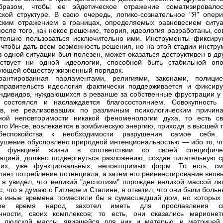
бразом, чтобы ее эйдетическое отражение соматизировало
ской структуре. В свою очередь, логико-сознательное "Я" опери
ским отражением в границах, определяемых равновесием ситуа
после того, как некое решение, теория, идеология разработаны, с
тельно пользоваться исключительно ими. Инструменты фиксиру
, чтобы дать всем возможность решения, но на этой стадии инстру
в одной ситуации был полезен, может оказаться деструктивен в др
ствует ни одной идеологии, способной быть стабильной опо
ующей обществу жизненный порядок.
рантированная парламентами, религиями, законами, полици
правительств идеология фактически поддерживается и фиксиру
ндивидов, нуждающихся в реванше за собственные фрустрации у 
о состоялся и наслаждается благосостоянием. Совокупность 
ов, не реализовавших по различным психологическим причин
ной неповторимости никакой феноменологии духа, то есть св
ого Ин-се, вовлекается в зомбическую энергию, приходя в высшей 
беспокойства к необходимости разрушения самое себя.
ушение обусловлено природной интенциональностью — ибо то, чт
я функцией жизни в соответствии со своей специфиче
ацией, должно подвергнуться разложению, создав питательную с
гих, уже функциональных, неповторимых форм. То есть, см
ляет потребление потенциала, а затем его реинвестирование вновь
 я увидел, что великий "деспотизм" порожден великой массой лю
с, что я думаю о Гитлере и Сталине, я ответил, что они были боль
в иные времена поместили бы в сумасшедший дом, но которых 
тное время народ захотел иметь для прославления с
нности, своих комплексов; то есть, они оказались марионет
й людской массы, явившейся для них и матерью, и матрицей.