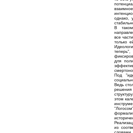
потенци
взаимн
интенцио
однако, 
стабильно
В таком
направле
все част
только е
Идеологи
теперь"
фиксиров
для поли
эффекти
смертоно
Под "ид
социально
Ведь сто
решения 
структур
этом кал
инструме
"Логосо
формализ
историчес
Реализац
из соотв
словами,