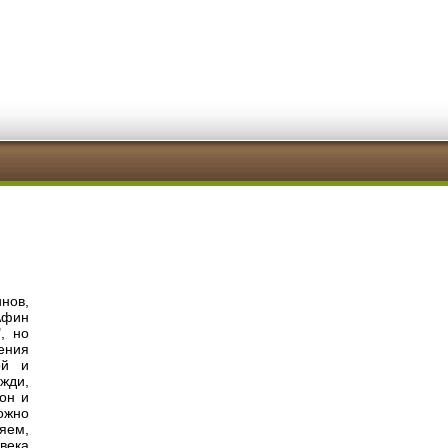
нов,
Афин
, но
ения
ой и
жди,
тон и
ожно
яем,
века