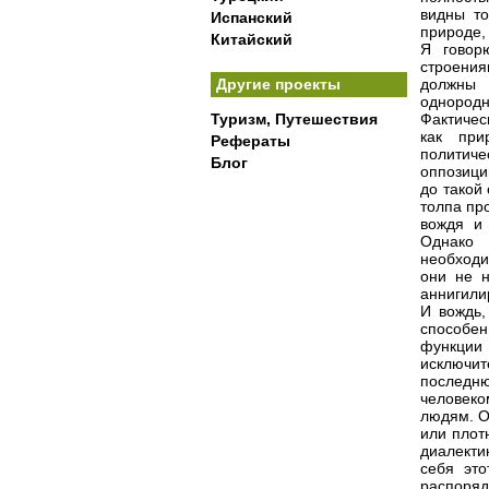
видны то
Испанский
природе,
Китайский
Я говор
строения
Другие проекты
должны 
однородн
Туризм, Путешествия
Фактичес
как при
Рефераты
политиче
Блог
оппозици
до такой
толпа пр
вождя и
Однако 
необходи
они не н
аннигили
И вождь,
способен
функции
исключи
последню
человек
людям. О
или плот
диалекти
себя это
распоряд