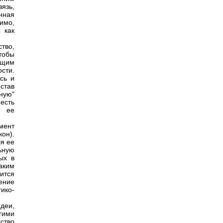
язь,
нная
имо,
 как
тво,
тобы
ущим
сти.
сь и
став
ную"
есть
е ее
мент
кон).
ля ее
ьную
ых в
аким
ится
ение
ико-
деи,
гими
ство