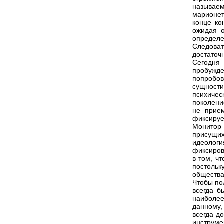
называем
марионет
конце ко
ожидая о
определе
Следова
достаточ
Сегодня 
пробужд
попробов
сущности
психичес
поколени
не прием
фиксиру
Монитор
присущи
идеологи
фиксиров
в том, ч
постоль
общества
Чтобы по
всегда б
наиболее
данному,
всегда д
инструме