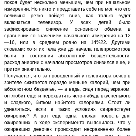
покоя будет несколько меньшим, чем при начальном
измерении. Но никто и представить себе не мог, что его
величина резко пойдет вниз, как только будет
включаться телевизор. У всех детей было
зафиксировано снижение основного обмена в
сравнении со значением начального измерения на 12
—16, или в среднем ровно на 14%22. Другими
словами: хотя их тела уже до начала телепросмотров
были в состоянии абсолютной бездеятельности,
расход энергии с началом просмотров снизился еще, и
притом значительно.
Получается, что за проведенный у телевизора вечер в
зрителе сжигается гораздо меньше калорий, чем при
абсолютном безделье, — а ведь, сидя перед экраном,
он любит еще и перехватить чего-нибудь вкусненького
и сладкого, битком набитого калориями. Стоит ли
удивляться, если в таких условиях свирепствует
ожирение? А вот еще одна плохая новость для
ожиревших: в ходе эксперимента выяснилось, что у
ожиревших девочек происходит несравненно более
заметное снижение расхода энергии, чем у их