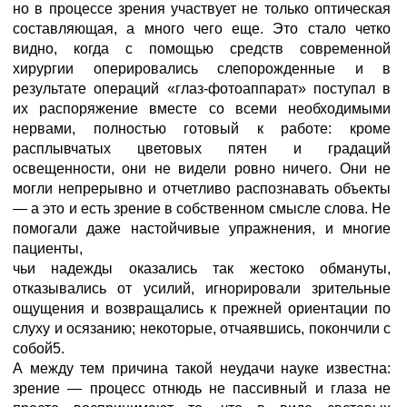
но в процессе зрения участвует не только оптическая
составляющая, а много чего еще. Это стало четко
видно, когда с помощью средств современной
хирургии оперировались слепорожденные и в
результате операций «глаз-фотоаппарат» поступал в
их распоряжение вместе со всеми необходимыми
нервами, полностью готовый к работе: кроме
расплывчатых цветовых пятен и градаций
освещенности, они не видели ровно ничего. Они не
могли непрерывно и отчетливо распознавать объекты
— а это и есть зрение в собственном смысле слова. Не
помогали даже настойчивые упражнения, и многие
пациенты,
чьи надежды оказались так жестоко обмануты,
отказывались от усилий, игнорировали зрительные
ощущения и возвращались к прежней ориентации по
слуху и осязанию; некоторые, отчаявшись, покончили с
собой5.
А между тем причина такой неудачи науке известна:
зрение — процесс отнюдь не пассивный и глаза не