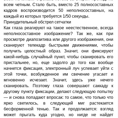
всем четным. Стало быть, вместо 25 полносоставных
кадров воспроизводится 50 неполносоставных, на
каждый из которых требуется 1/50 секунды.
Принудительный обстрел сетчатки
Как глаза реагируют на такое неестественное, всегда
неполносоставное изображение? Так же, как при
просмотре диапозитива или другого изображения, они
сканируют телекадр быстрыми движениями, чтобы
получить целостный образ. Значит, они фиксируют
какой-нибудь случайный пункт, чтобы сканировать его
пристальнее, но, еще задолго до того как вообще
начнется фиксация, электронный луч успевает уйти с
этой точки, возбужденное им свечение угасает и
мгновенно исчезает. Значит, здесь уже нечего
сканировать. Поэтому глаза совершают саккаду к
другому пункту фиксации, делают следующую попытку
— и снова попадают впросак: то самое, что только что
ярко светилось, в следующий миг растекается
бесформенной тенью. Так и продолжается: взгляд
может прыгать куда угодно, но нигде не найдет