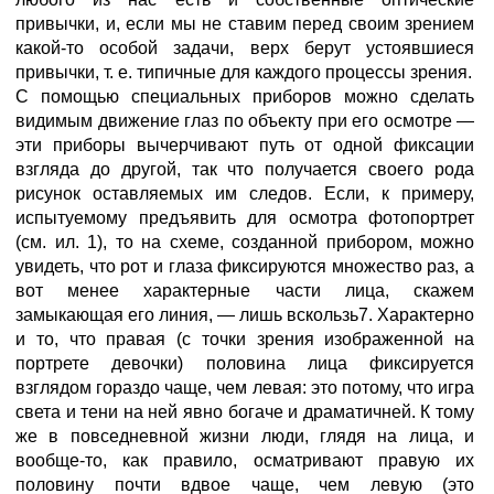
привычки, и, если мы не ставим перед своим зрением
какой-то особой задачи, верх берут устоявшиеся
привычки, т. е. типичные для каждого процессы зрения.
С помощью специальных приборов можно сделать
видимым движение глаз по объекту при его осмотре —
эти приборы вычерчивают путь от одной фиксации
взгляда до другой, так что получается своего рода
рисунок оставляемых им следов. Если, к примеру,
испытуемому предъявить для осмотра фотопортрет
(см. ил. 1), то на схеме, созданной прибором, можно
увидеть, что рот и глаза фиксируются множество раз, а
вот менее характерные части лица, скажем
замыкающая его линия, — лишь вскользь7. Характерно
и то, что правая (с точки зрения изображенной на
портрете девочки) половина лица фиксируется
взглядом гораздо чаще, чем левая: это потому, что игра
света и тени на ней явно богаче и драматичней. К тому
же в повседневной жизни люди, глядя на лица, и
вообще-то, как правило, осматривают правую их
половину почти вдвое чаще, чем левую (это