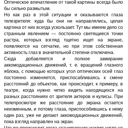
Оптическое впечатление от такой картины всегда было
бы сильно размытым.
Но как раз в этой ситуации и оказываются глаза
телезрителя: куда бы они ни направлялись, целая
картина от них всегда ускользает. Тут мы имеем дело со
странным явлением — постоянно светящиеся точки
растра, которых взгляд тщетно ищет на экране,
появляются на сетчатке, но при этом собственная
активность глаз в значительной степени отключена.
Сюда добавляется и полное замирание
аккомодационных движений, т. е. вращений глазного
яблока, с помощью которых угол оптических осей глаз
постоянно изменяется, приспосабливаясь к смене
расстояний до объектов, как происходит, к примеру, в
театре, когда нужно четко видеть находящихся на
разных расстояниях от зрителя актеров и кулисы. При
телепросмотре же расстояние до экрана остается
неизменным, и потому глаза, приспособившись к нему
один раз, уже не делают аккомодационных движений,
пока взгляд направлен на экран.
Что же происходит, когда сканирующие усилия нигде не