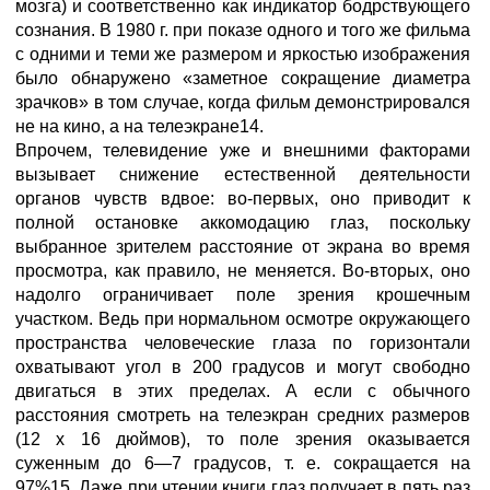
мозга) и соответственно как индикатор бодрствующего
сознания. В 1980 г. при показе одного и того же фильма
с одними и теми же размером и яркостью изображения
было обнаружено «заметное сокращение диаметра
зрачков» в том случае, когда фильм демонстрировался
не на кино, а на телеэкране14.
Впрочем, телевидение уже и внешними факторами
вызывает снижение естественной деятельности
органов чувств вдвое: во-первых, оно приводит к
полной остановке аккомодацию глаз, поскольку
выбранное зрителем расстояние от экрана во время
просмотра, как правило, не меняется. Во-вторых, оно
надолго ограничивает поле зрения крошечным
участком. Ведь при нормальном осмотре окружающего
пространства человеческие глаза по горизонтали
охватывают угол в 200 градусов и могут свободно
двигаться в этих пределах. А если с обычного
расстояния смотреть на телеэкран средних размеров
(12 х 16 дюймов), то поле зрения оказывается
суженным до 6—7 градусов, т. е. сокращается на
97%15. Даже при чтении книги глаз получает в пять раз