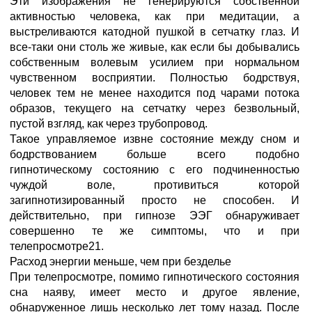
Эти изображения не генерируются собственной
активностью человека, как при медитации, а
выстреливаются катодной пушкой в сетчатку глаз. И
все-таки они столь же живые, как если бы добывались
собственным волевым усилием при нормальном
чувственном восприятии. Полностью бодрствуя,
человек тем не менее находится под чарами потока
образов, текущего на сетчатку через безвольный,
пустой взгляд, как через трубопровод.
Такое управляемое извне состояние между сном и
бодрствованием больше всего подобно
гипнотическому состоянию с его подчиненностью
чуждой воле, противиться которой
загипнотизированный просто не способен. И
действительно, при гипнозе ЭЭГ обнаруживает
совершенно те же симптомы, что и при
телепросмотре21.
Расход энергии меньше, чем при безделье
При телепросмотре, помимо гипнотического состояния
сна наяву, имеет место и другое явление,
обнаруженное лишь несколько лет тому назад. После