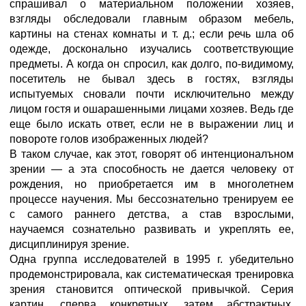
спрашивал о материальном положении хозяев,
взгляды обследовали главным образом мебель,
картины на стенах комнаты и т. д.; если речь шла об
одежде, досконально изучались соответствующие
предметы. А когда он спросил, как долго, по-видимому,
посетитель не бывал здесь в гостях, взгляды
испытуемых сновали почти исключительно между
лицом гостя и ошарашенными лицами хозяев. Ведь где
еще было искать ответ, если не в выражении лиц и
повороте голов изображенных людей?
В таком случае, как этот, говорят об интенционалъном
зрении — а эта способность не дается человеку от
рождения, но приобретается им в многолетнем
процессе научения. Мы бессознательно тренируем ее
с самого раннего детства, а став взрослыми,
научаемся сознательно развивать и укреплять ее,
дисциплинируя зрение.
Одна группа исследователей в 1995 г. убедительно
продемонстрировала, как систематическая тренировка
зрения становится оптической привычкой. Серия
картин, сперва конкретных, затем абстрактных,