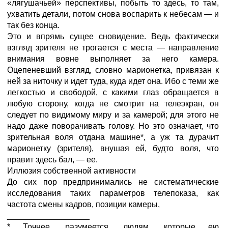
«лягушачьей» перспективы, побыть то здесь, то там,
ухватить детали, потом снова воспарить к небесам — и
так без конца.
Это и впрямь сущее сновидение. Ведь фактически
взгляд зрителя не трогается с места — направление
внимания вовне выполняет за него камера.
Оцепеневший взгляд, словно марионетка, привязан к
ней за ниточку и идет туда, куда идет она. Ибо с теми же
легкостью и свободой, с какими глаз обращается в
любую сторону, когда не смотрит на телеэкран, он
следует по видимому миру и за камерой; для этого не
надо даже поворачивать голову. Но это означает, что
зрительная воля отдана машине*, а уж та дурачит
марионетку (зрителя), внушая ей, будто воля, что
правит здесь бал, — ее.
Иллюзия собственной активности
До сих пор предпринимались не систематические
исследования таких параметров телепоказа, как
частота смены кадров, позиции камеры,
__________________
* Точнее, разумеется, людям, которые ею