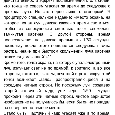
действительности эффект послесвечения столь силен,
что точка не совсем угасает за время до следующего
прохода луча. Но это верно лишь с оговоркой. Я
процитирую специальное издание: «Место экрана, на
которое попал луч, должно какое-то время светиться,
чтобы из совокупности световых точек сложилась
замкнутая картина. С другой стороны, время
послесвечения не должно превышать 1/50 секунды,
поскольку после этого появляется следующая точка
растра, иначе при быстром скольжении луча картина
окажется „смазанной"»11.
Кроме того, точка экрана, на которую упал электронный
луч, излучает свет не по прямой, к зрителю, а во все
стороны, так что в, скажем, нечетной строке вокруг этой
точки возникает «гало», распространяющееся и на
соседние четные строки. Но поскольку луч, создавая
второй частичный кадр, уже через 1/50 секунды
проходит через эти четные строки, чистое зернистое
изображение не получилось бы, если бы он не попадал
на совершенно темное место.
Стало быть, частичный кадр угасает уже в то время,