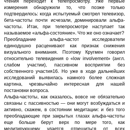
чтения переходит к телепросмотру. Уже первые
измерения обнаружили то, что позже только
подтвердилось: когда испытуемый смотрел телевизор,
бета-частоты почти исчезали, доминировали альфа-
частоты. Итак, при телепросмотре наступает так
называемое «альфа-состояние». Что же оно означает?
Преобладание альфа-частот исследователи
единодушно расценивают как признак снижения
визуального внимания. Поэтому Кругмен говорил
относительно телевидения о «low involvement» (англ.
слабом участии), пассивном восприятии без
собственного участия16. Но уже в ходе дальнейших
исследований выявилась намного более сложная
картина, чрезвычайно интересная для нашей
постановки вопроса.
Альфа-частоты, как оказалось, вовсе не обязательно
связаны с пассивностью — они могут возбуждаться и
активно, скажем, в состоянии медитации: и без того
преобладающие при закрытых глазах альфа-частоты
еще больше берут верх по мере того, как
медитирующему удается отрешиться от всех