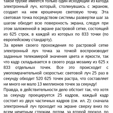
такой трубке имеется только один исходящий из катода
электронный луч, который, столкнувшись с экраном,
создает на нем крошечную световую точку. Эта
световая точка посредством системы развертки шаг за
шагом обходит всю поверхность экрана, следуя при
этом заложенной в экране растровой сетке, состоящей
из 625 строк, в каждой из которых по 833 точки (по
европейскому стандарту).
За время своего прохождения по растровой сетке
электронный луч точка за точкой воспроизводит
заданные телекамерой значения цвета и яркости, так
что кадр складывается в своего рода мозаику из 625 х
833 отдельных точек. Все это происходит с
умопомрачительной скоростью: световой луч 25 раз в
секунду обходит 520 625 точек растра, что составляет
ни много ни мало 13 миллионов точек за секунду!
Правда, в действительности дело обстоит так, что хотя
за секунду проецируется 25 кадров, каждый кадр
состоит из двух частичных кадров (см. ил. 2): сначала
электронный луч проходит на экране сверху вниз по
всем нечетным строкам, потом, за второй проход, по