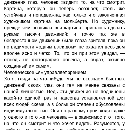
движения глаз, человек «видит» то, на что смотрит.
Картина, которую он теперь осознает, столь же
устойчива и неподвижна, как только что законченная
художником картина на мольберте. Но художнику,
прежде чем возникла вся картина, пришлось сделать
руками тысячи движений: и точно так же в
беспрестанном движении были глаза зрителя, пока он
по видимости «одним взглядом» не охватил весь дом
вполне ясно и четко. То, что он при этом увидел, —
отнюдь не фотография объекта, а образ, активно
созданный им самим.
Человеческое «я» управляет зрением
Хотя, глядя на что-нибудь, мы не осознаем быстрых
движений своих глаз, они тем не менее связаны с
нашей личностью. Ведь эти движения не подчинены
какой-то единой, раз и навсегда установленной для
всех людей схеме, а в большой степени обусловлены
индивидуальностью. Они по-разному происходят даже
у одного и того же человека — в зависимости от того,
на что он смотрит и что хочет видеть. Разумеется, у
любого из нас есть и собственные оптические