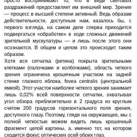
просто воспринимают то, что в виде световых
раздражений предоставляет им внешний мир. Зрение
— процесс в высшей степени активный. Ведь образам
действительности, доступным нам, казалось бы, с
первого взгляда, на самом деле сперва приходится
подвергаться «обработке» в ходе сложных движений
зрительной мускулатуры — и лишь после этого они
осознаются. В общем и целом это происходит таким
образом.
Хотя вся сетчатка (ретина) покрыта зрительными
клетками (палочками и колбочками), область четкого
зрения ограничена крошечным участком на задней
стенке глазного яблока, fovea centralis (центральной
ямкой). Этот участок наиболее четкого зрения занимает
лишь 0,02% всей поверхности сетчатки, охватывая
угол обзора приблизительно в 2 градуса из круглым
счетом 200 градусов горизонтального поля зрения,
доступного глазу. Поэтому, глядя на окружающее, мы с
полной четкостью можем видеть лишь крошечный
фрагмент целой картины, а. именно тот, на котором
сходится фокус оптических осей обоих глаз.