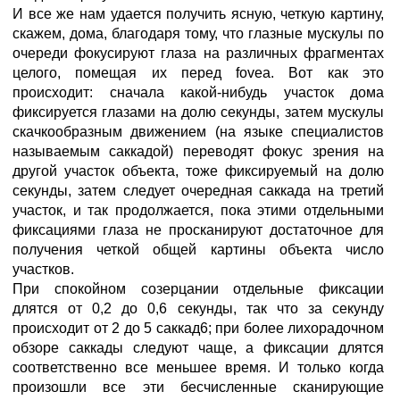
И все же нам удается получить ясную, четкую картину,
скажем, дома, благодаря тому, что глазные мускулы по
очереди фокусируют глаза на различных фрагментах
целого, помещая их перед fovea. Вот как это
происходит: сначала какой-нибудь участок дома
фиксируется глазами на долю секунды, затем мускулы
скачкообразным движением (на языке специалистов
называемым саккадой) переводят фокус зрения на
другой участок объекта, тоже фиксируемый на долю
секунды, затем следует очередная саккада на третий
участок, и так продолжается, пока этими отдельными
фиксациями глаза не просканируют достаточное для
получения четкой общей картины объекта число
участков.
При спокойном созерцании отдельные фиксации
длятся от 0,2 до 0,6 секунды, так что за секунду
происходит от 2 до 5 саккад6; при более лихорадочном
обзоре саккады следуют чаще, а фиксации длятся
соответственно все меньшее время. И только когда
произошли все эти бесчисленные сканирующие