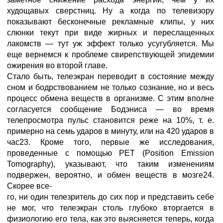
худощавых сверстниц. Ну а когда по телевизору
показывают бесконечные рекламные клипы, у них
слюнки текут при виде жирных и переслащенных
лакомств — тут уж эффект только усугубляется. Мы
еще вернемся к проблеме свирепствующей эпидемии
ожирения во второй главе.
Стало быть, телеэкран переводит в состояние между
сном и бодрствованием не только сознание, но и весь
процесс обмена веществ в организме. С этим вполне
согласуется сообщение Бодэниса — во время
телепросмотра пульс становится реже на 10%, т. е.
примерно на семь ударов в минуту, или на 420 ударов в
час23. Кроме того, первые же исследования,
проведенные с помощью PET (Position Emission
Tomography), указывают, что таким изменениям
подвержен, вероятно, и обмен веществ в мозге24.
Скорее все-
го, ни один телезритель до сих пор и представить себе
не мог, что телеэкран столь глубоко вторгается в
физиологию его тела, как это выясняется теперь, когда