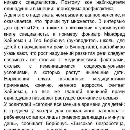
никаких специалистов. Поэтому все наблюдатели
единодушны в мнении: необходима профилактика!
А для этого надо знать, чем вызвано данное явление, и
оказывается, что причин тут множество. В интервью
для прессы125, а также в приложении к упомянутой
книге специалисты, к примеру фониатр Манфред
Хайнеман и Тео Борбонус (руководитель школы для
детей с нарушениями речи в Вуппертале), настойчиво
указывают, что рост нарушений развития речи следует
связывать не столько с медицинскими факторами,
сколько с изменившимися социокультурными
условиями, в которых растут нынешние дети.
Нарушения слуха, вызванные медицинскими
причинами, конечно, немного возросли, считает
Хайнеман, но все же главной причиной врачи
единодушно называют растущее молчание в семьях.
У родителей «сегодня все меньше времени для детей:
в среднем у матери для нормального разговора с
ребенком остается лишь примерно двенадцать минут в
день», сообщает Борбонус. «Высокая безработица,
усилившееся давление конкуренции и