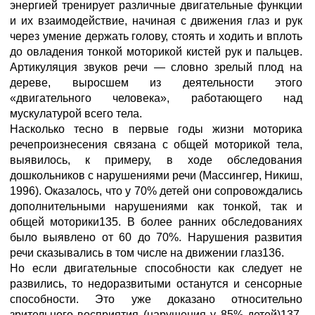
энергией тренирует различные двигательные функции
и их взаимодействие, начиная с движения глаз и рук
через умение держать голову, стоять и ходить и вплоть
до овладения тонкой моторикой кистей рук и пальцев.
Артикуляция звуков речи — словно зрелый плод на
дереве, выросшем из деятельности этого
«двигательного человека», работающего над
мускулатурой всего тела.
Насколько тесно в первые годы жизни моторика
речепроизнесения связана с общей моторикой тела,
выявилось, к примеру, в ходе обследования
дошкольников с нарушениями речи (Массингер, Никиш,
1996). Оказалось, что у 70% детей они сопровождались
дополнительными нарушениями как тонкой, так и
общей моторики135. В более ранних обследованиях
было выявлено от 60 до 70%. Нарушения развития
речи сказывались в том числе на движении глаз136.
Но если двигательные способности как следует не
развились, то недоразвитыми останутся и сенсорные
способности. Это уже доказано относительно
зрительного восприятия (нарушения у 85% детей)137,