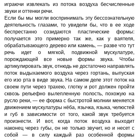
играючи извлекать из потока воздуха бесчисленные
звуки и оттенки речи.
Если бы мы могли воспринимать эту бессознательную
деятельность глазами, то увидели бы, что в ее ходе
беспрестанно созидаются пластические формы:
получается это примерно так же, как у ваятеля,
обрабатывающего дерево или камень, — разве что тут
речь идет о мягкой, подвижной мускулатуре,
порождающей все новые формы звука. Чтобы
артикулировать звук, отнюдь не достаточно направлять
поток выдыхаемого воздуха через гортань, выпуская
его изо рта в виде звука. На самом деле этот поток на
своем пути через трахею, глотку и рот должен пройти
сквозь рельефно вылепленную полость, похожую на
русло реки, — ее форма с быстротой молнии меняется
движением мускулатуры нёба, язычка, языка, челюстей
и губ в зависимости от того, какой звук требуется
произнести. И вот, когда поток воздуха выходит
наконец через губы, он не только звучит, но и несет с
собой — в силу каждый раз особенной формы