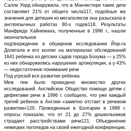
Салли Уорд обнаружила, что в Манчестере такие дети
составляют 21% от общего числа117, подобные же
значения для детишек из мегаполисов она разыскала в
англоязычных работах 80-х годов118. Результаты
Манфреда Хайнемана, полученные в 1996 г., нашли
окончательное
подтверждение в обширном исследовании Йор-га
Долетала и его коллег на материалах обследований
1641 ребенка из детских садов города Бохума — у 25%
из них обнаружились нарушения артикуляции, а у 43%
— недостаточное понимание речи
Под угрозой все развитие ребенка
Меж тем было проведено множество других
исследований. Английское Общество помощи детям с
дефектами речи в 1996 г. сообщило, что уже каждый
третий ребенок в Англии «заметно отстает в речевом
развитии»120. Проведенные в Болгарии в 1998 г.
опросы показали, что от 21 до 27% дошкольников
страдают расстройствами речи121. Объединение
немецких логопедов на своей ежегодной конференции,