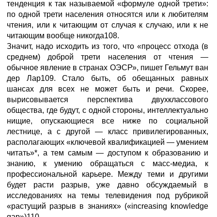
тенденция к так называемой «формуле одной трети»:
по одной трети населения относятся или к любителям
чтения, или к читающим от случая к случаю, или к не
читающим вообще никогда108.
Значит, надо исходить из того, что «процесс отхода (в
среднем) доброй трети населения от чтения —
обычное явление в странах ОЭСР», пишет Гельмут ван
дер Лар109. Стало быть, об обещанных равных
шансах для всех не может быть и речи. Скорее,
вырисовывается перспектива двухклассового
общества, где будут, с одной стороны, интеллектуально
нищие, опускающиеся все ниже по социальной
лестнице, а с другой — класс привилегированных,
располагающих «ключевой квалификацией — умением
читать»*, а тем самым — доступом к образованию и
знанию, к умению обращаться с масс-медиа, к
профессиональной карьере. Между теми и другими
будет расти разрыв, уже давно обсуждаемый в
исследованиях на темы телевидения под рубрикой
«растущий разрыв в знаниях» («increasing knowledge
gap»)110.