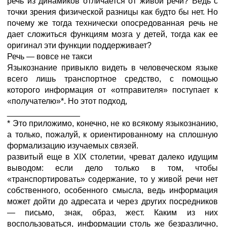
речь из динамиков отличается от живой речи? Ведь с
точки зрения физической разницы как будто бы нет. Но
почему же тогда технически опосредованная речь не
дает сложиться функциям мозга у детей, тогда как ее
оригинал эти функции поддерживает?
Речь — вовсе не такси
Языкознание привыкло видеть в человеческом языке
всего лишь транспортное средство, с помощью
которого информация от «отправителя» поступает к
«получателю»*. Но этот подход,
________________
* Это приложимо, конечно, не ко всякому языкознанию,
а только, пожалуй, к ориентированному на сплошную
формализацию изучаемых связей.
развитый еще в XIX столетии, чреват далеко идущим
выводом: если дело только в том, чтобы
«транспортировать» содержание, то у живой речи нет
собственного, особенного смысла, ведь информация
может дойти до адресата и через других посредников
— письмо, знак, образ, жест. Каким из них
воспользоваться, информации столь же безразлично,