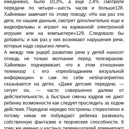
ежедневно, было 10,3%, а еще 2,4% смотрели
передачи по четыре—шесть часов и больше128.
Хайнеман замечает по этому поводу: «Но как раз эти
дети, по нашим данным, смотрят дополнительно еще и
видеофильмы и играют на карманной электронной
игрушке или на компьютере»129. Следовало бы
добавить: и как раз у них возникают нарушения речи,
которые надо серьезно лечить.
А между тем ущерб развитию речи у детей наносит
отнюдь не только молчание перед телеэкраном.
Хайнеман подчеркивает, что в этом отношении
телевизор с его «преобладанием визуальной
информации» и сам по себе неблагоприятно
сказывается на детях. «Даже детские передачи, —
сетует он, — часто совершенно далеки от
действительности, а быстрые смены кадров не дают
ребенку возможности как следует проследить за ходом
действия. Передачи нередко построены стереотипно и
потому никак не побуждают ребенка развивать
собственную фантазию и творческие способности. К
тому же именно у частных телевещателей доминируют