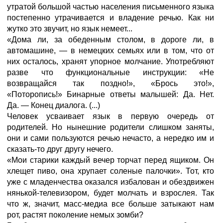
утратой большой частью населения письменного языка
постепенно утрачивается и владение речью. Как ни
жутко это звучит, но язык немеет...
«Дома ли, за обеденным столом, в дороге ли, в
автомашине, — в немецких семьях или в том, что от
них осталось, хранят упорное молчание. Употребляют
разве что функциональные инструкции: «Не
возвращайся так поздно!», «Брось это!»,
«Поторопись!» Бинарные ответы малышей: Да. Нет.
Да. — Конец диалога. (...)
Человек усваивает язык в первую очередь от
родителей. Но нынешние родители слишком заняты,
они и сами пользуются речью нечасто, а нередко им и
сказать-то друг другу нечего.
«Мои старики каждый вечер торчат перед ящиком. Он
хлещет пиво, она хрупает соленые палочки». Тот, кто
уже с младенчества оказался избалован и обездвижен
нянькой-телевизором, будет молчать и взрослея. Так
что ж, значит, масс-медиа все больше затыкают нам
рот, растят поколение немых зомби?