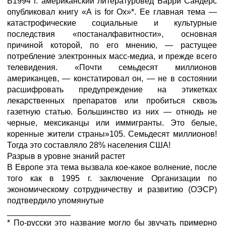
В1994 г. американский литературовед Барри Сандерс
опубликовал книгу «A is for Ox»*. Ее главная тема —
катастрофические социальные и культурные
последствия «постаналфавитности», основная
причиной которой, по его мнению, — растущее
потребление электронных масс-медиа, и прежде всего
телевидения. «Почти семьдесят миллионов
американцев, — констатировал он, — не в состоянии
расшифровать предупреждение на этикетках
лекарственных препаратов или пробиться сквозь
газетную статью. Большинство из них — отнюдь не
черные, мексиканцы или иммигранты. Это белые,
коренные жители страны»105. Семьдесят миллионов!
Тогда это составляло 28% населения США!
Разрыв в уровне знаний растет
В Европе эта тема вызвала кое-какое волнение, после
того как в 1995 г. заключение Организации по
экономическому сотрудничеству и развитию (ОЭСР)
подтвердило упомянутые
______________
* По-русски это название могло бы звучать примерно