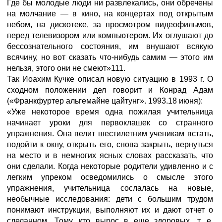
Где бы молодые люди ни развлекались, они обречены
на молчание — в кино, на концертах под открытым
небом, на дискотеке, за просмотром видеофильмов,
перед телевизором или компьютером. Их оглушают до
бессознательного состояния, им внушают всякую
всячину, но вот сказать что-нибудь самим — этого им
нельзя, этого они не смеют»111.
Так Иоахим Кучке описал новую ситуацию в 1993 г. О
сходном положении дел говорит и Конрад Адам
(«Франкфуртер альгемайне цайтунг». 1993.18 июня):
«Уже некоторое время одна пожилая учительница
начинает уроки для первоклашек со странного
упражнения. Она велит шестилетним ученикам встать,
подойти к окну, открыть его, снова закрыть, вернуться
на место и в немногих ясных словах рассказать, что
они сделали. Когда некоторые родители удивленно и с
легким упреком осведомились о смысле этого
упражнения, учительница сослалась на новые,
необычные исследования: дети с большим трудом
понимают инструкции, выполняют их и дают отчет о
сделанном. Тому, кто вырос в еще здоровых, т. е.