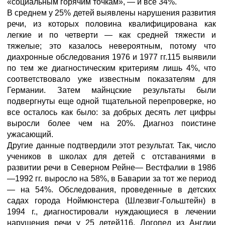
«социальным горячим точкам», — и все 34%.
В среднем у 25% детей выявлены нарушения развития
речи, из которых половина квалифицирована как
легкие и по четверти — как средней тяжести и
тяжелые; это казалось невероятным, потому что
диахронные обследования 1976 и 1977 гг.115 выявили
по тем же диагностическим критериям лишь 4%, что
соответствовало уже известным показателям для
Германии. Затем майнцские результаты были
подвергнуты еще одной тщательной перепроверке, но
все осталось как было: за добрых десять лет цифры
выросли более чем на 20%. Диагноз поистине
ужасающий.
Другие данные подтвердили этот результат. Так, число
учеников в школах для детей с отставаниями в
развитии речи в Северном Рейне— Вестфалии в 1986
—1992 гг. выросло на 58%, в Баварии за тот же период
— на 54%. Обследования, проведенные в детских
садах города Ноймюнстера (Шлезвиг-Гольштейн) в
1994 г., диагностировали нуждающиеся в лечении
нарушения речи у 25 детей116. Логопед из Англии