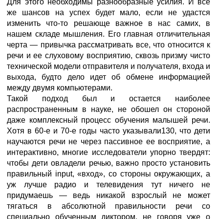
Для этого необходимы разнообразные усилия. И все
же шансов на успех будет мало, если не удастся
изменить что-то решающе важное в нас самих, в
нашем складе мышления. Его главная отличительная
черта — привычка рассматривать все, что относится к
речи и ее слуховому восприятию, сквозь призму чисто
технической модели отправителя и получателя, входа и
выхода, будто дело идет об обмене информацией
между двумя компьютерами.
Такой подход был и остается наиболее
распространенным в науке, не обошел он стороной
даже комплексный процесс обучения малышей речи.
Хотя в 60-е и 70-е годы часто указывали130, что дети
научаются речи не через пассивное ее восприятие, а
интерактивно, многие исследователи упорно твердят:
чтобы дети овладели речью, важно просто установить
правильный input, «вход», со стороны окружающих, а
уж лучше радио и телевидения тут ничего не
придумаешь — ведь никакой взрослый не может
тягаться в абсолютной правильности речи со
специально обученным диктором, не говоря уже о