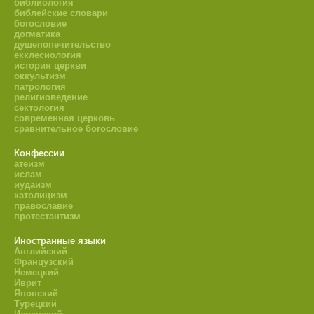
библиология
библейские словари
богословие
догматика
душепопечительство
екклесиология
история церкви
оккультизм
патрология
религиоведение
сектология
современная церковь
сравнительное богословие
Конфессии
атеизм
ислам
иудаизм
католицизм
православие
протестантизм
Иностранные языки
Английский
Французский
Немецкий
Иврит
Японский
Турецкий