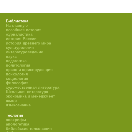
Библиотека
На главную
всеобщая история
журналистика
история России
история древнего мира
культурология
литературоведение
наука
педагогика
политология
право и юриспруденция
психология
социология
философия
художественная литература
Школьная литература
экономика и менеджмент
юмор
языкознание
Теология
апокрифы
апологетика
библейские толкования