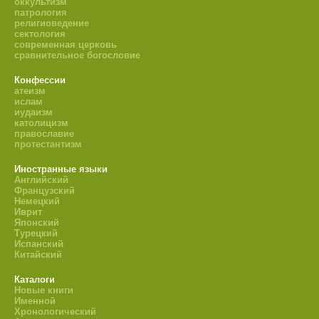
оккультизм
патрология
религиоведение
сектология
современная церковь
сравнительное богословие
Конфессии
атеизм
ислам
иудаизм
католицизм
православие
протестантизм
Иностранные языки
Английский
Французский
Немецкий
Иврит
Японский
Турецкий
Испанский
Китайский
Каталоги
Новые книги
Именной
Хронологический