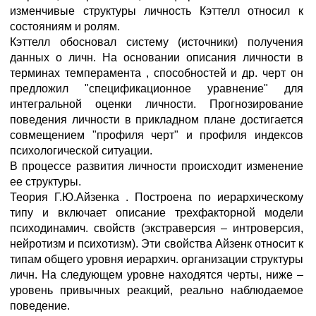
изменчивые структуры личность Кэттелл относил к
состояниям и ролям.
Кэттелл обосновал систему (источники) получения
данных о личн. На основании описания личности в
терминах темперамента , способностей и др. черт он
предложил "спецификационное уравнение" для
интегральной оценки личности. Прогнозирование
поведения личности в прикладном плане достигается
совмещением "профиля черт" и профиля индексов
психологической ситуации.
В процессе развития личности происходит изменение
ее структуры.
Теория Г.Ю.Айзенка . Построена по иерархическому
типу и включает описание трехфакторной модели
психодинамич. свойств (экстраверсия – интроверсия,
нейротизм и психотизм). Эти свойства Айзенк относит к
типам общего уровня иерархич. организации структуры
личн. На следующем уровне находятся черты, ниже –
уровень привычных реакций, реально наблюдаемое
поведение.