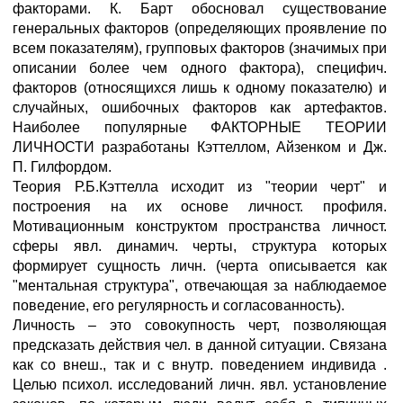
факторами. К. Барт обосновал существование
генеральных факторов (определяющих проявление по
всем показателям), групповых факторов (значимых при
описании более чем одного фактора), специфич.
факторов (относящихся лишь к одному показателю) и
случайных, ошибочных факторов как артефактов.
Наиболее популярные ФАКТОРНЫЕ ТЕОРИИ
ЛИЧНОСТИ разработаны Кэттеллом, Айзенком и Дж.
П. Гилфордом.
Теория Р.Б.Кэттелла исходит из "теории черт" и
построения на их основе личност. профиля.
Мотивационным конструктом пространства личност.
сферы явл. динамич. черты, структура которых
формирует сущность личн. (черта описывается как
"ментальная структура", отвечающая за наблюдаемое
поведение, его регулярность и согласованность).
Личность – это совокупность черт, позволяющая
предсказать действия чел. в данной ситуации. Связана
как со внеш., так и с внутр. поведением индивида .
Целью психол. исследований личн. явл. установление