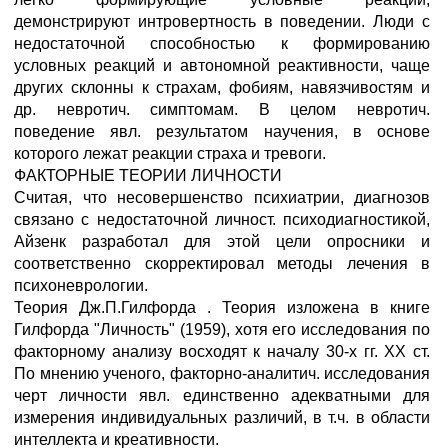
демонстрируют интровертность в поведении. Люди с
недостаточной способностью к формированию
условных реакций и автономной реактивности, чаще
других склонны к страхам, фобиям, навязчивостям и
др. невротич. симптомам. В целом невротич.
поведение явл. результатом научения, в основе
которого лежат реакции страха и тревоги.
ФАКТОРНЫЕ ТЕОРИИ ЛИЧНОСТИ
Считая, что несовершенство психиатрии, диагнозов
связано с недостаточной личност. психодиагностикой,
Айзенк разработал для этой цели опросники и
соответственно скорректировал методы лечения в
психоневрологии.
Теория Дж.П.Гилфорда . Теория изложена в книге
Гилфорда "Личность" (1959), хотя его исследования по
факторному анализу восходят к началу 30-х гг. XX ст.
По мнению ученого, факторно-аналитич. исследования
черт личности явл. единственно адекватными для
измерения индивидуальных различий, в т.ч. в области
интеллекта и креативности.