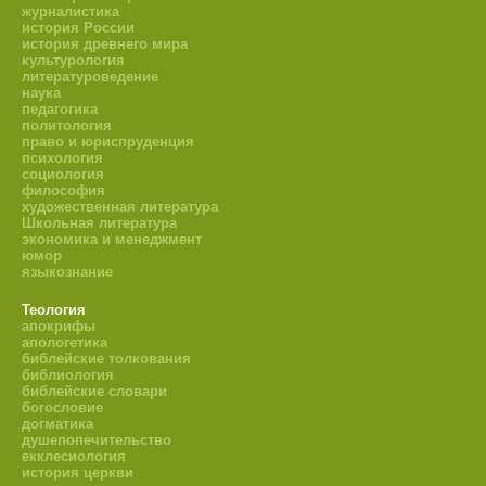
журналистика
история России
история древнего мира
культурология
литературоведение
наука
педагогика
политология
право и юриспруденция
психология
социология
философия
художественная литература
Школьная литература
экономика и менеджмент
юмор
языкознание
Теология
апокрифы
апологетика
библейские толкования
библиология
библейские словари
богословие
догматика
душепопечительство
екклесиология
история церкви