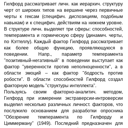
Гилфорд рассматривает личн. как иерархич. структуру
черт от широких типов на вершине через первичные
черты к гексам (специфич. диспозициям, подобным
навыкам) и к специфич. действиям на нижнем уровне.
В структуре личн. выделяет три сферы: способностей,
темперамента и гормическую сферу (динамич. черты,
по Кэттеллу). Каждый фактор Гилфорд рассматривает
как более общую функцию, проявляющуюся в
поведении. Напр., параметр темперамента
"позитивный-негативный" в поведении выступает как
фактор "уверенности против неполноценности", а в
области эмоций – как фактор "бодрость против
робости". В области способностей Гилфорд создал
факторную модель "структуры интеллекта".
Пользуясь своим факторно-аналитич. методом,
Гилфорд при измерении экстраверсии-интроверсии
выделил несколько различных личност. факторов, что
послужило основанием для разработки опросника
"Обозрение темперамента по Гилфорду и
Циммерману" (1949). Последний предназначен для