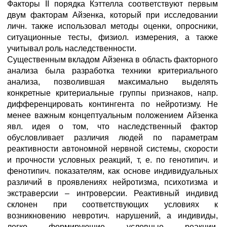
Факторы II порядка Кэттелла соответствуют первым
двум факторам Айзенка, который при исследовании
личн. также использовал методы оценки, опросники,
ситуационные тесты, физиол. измерения, а также
учитывал роль наследственности.
Существенным вкладом Айзенка в область факторного
анализа была разработка техники критериального
анализа, позволившая максимально выделять
конкретные критериальные группы признаков, напр.
дифференцировать контингента по нейротизму. Не
менее важным концептуальным положением Айзенка
явл. идея о том, что наследственный фактор
обусловливает различия людей по параметрам
реактивности автономной нервной системы, скорости
и прочности условных реакций, т, е. по генотипич. и
фенотипич. показателям, как основе индивидуальных
различий в проявлениях нейротизма, психотизма и
экстраверсии – интроверсии. Реактивный индивид
склонен при соответствующих условиях к
возникновению невротич. нарушений, а индивиды,
легко формирующие условные реакции,