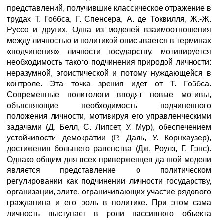
представлений, получившие классическое отражение в
трудах Т. Гоббса, Г. Спенсера, А. де Токвилля, Ж.-Ж.
Руссо и других. Одна из моделей взаимоотношения
между личностью и политикой описывается в терминах
«подчинения» личности государству, мотивируется
необходимость такого подчинения природой личности:
неразумной, эгоистической и потому нуждающейся в
контроле. Эта точка зрения идет от Т. Гоббса.
Современные политологи вводят новые мотивы,
объясняющие необходимость подчиненного
положения личности, мотивируя его управленческими
задачами (Д. Белл, С. Липсет, У. Мур), обеспечением
устойчивости демократии (Р. Даль, У. Корнхаузер),
достижения большего равенства (Дж. Роулз, Г. Гэнс).
Однако общим для всех приверженцев данной модели
является представление о политическом
регулировании как подчинении личности государству,
организации, элите, ограничивающих участие рядового
гражданина и его роль в политике. При этом сама
личность выступает в роли пассивного объекта