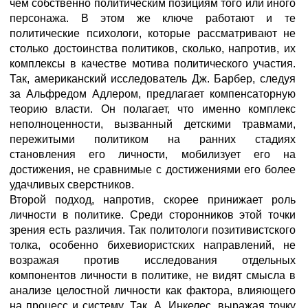
чем собственно политическим позициям того или иного
персонажа. В этом же ключе работают и те
политические психологи, которые рассматривают не
столько достоинства политиков, сколько, напротив, их
комплексы в качестве мотива политического участия.
Так, американский исследователь Дж. Барбер, следуя
за Альфредом Адлером, предлагает компенсаторную
теорию власти. Он полагает, что именно комплекс
неполноценности, вызванный детскими травмами,
пережитыми политиком на ранних стадиях
становления его личности, мобилизует его на
достижения, не сравнимые с достижениями его более
удачливых сверстников.
Второй подход, напротив, скорее принижает роль
личности в политике. Среди сторонников этой точки
зрения есть различия. Так политологи позитивистского
толка, особенно бихевиористских направлений, не
возражая против исследования отдельных
компонентов личности в политике, не видят смысла в
анализе целостной личности как фактора, влияющего
на процесс и систему. Так, А. Инкелес, выражая точку