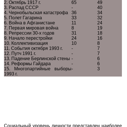
2. Октябрь 1917 г.
65
49
3. Распад СССР
-
40
4. Чернобыльская катастрофа
36
34
5. Полет Гагарина
33
32
6. Война в Афганистане
11
24
7. Первая мировая война
8
19
8. Репрессии 30-х годов
31
18
9. Начало перестройки
24
16
10. Коллективизация
10
8
11. События октября 1993 г.
-
7
12. Путч 1991 г.
-
7
13. Падение Берлинской стены
-
6
14. Реформы Гайдара
-
6
15. Многопартийные выборы
-
3
1993 г.
Социальный уровень личности представлен наиболее