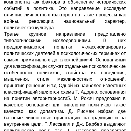
компонента как фактора в объяснение исторических
событий в политике. Это направление исследует
влияние личностных факторов на такие процессы как
войны, революции, национальный характер,
политическая культура.
Третье крупное направление представлено
типологическими исследованиями. В них
предпринимаются попытки «классифицировать
политических деятелей в психологических терминах от
самых примитивных до сложнейших»4. Основаниями
для классификации служат отдельные психологические
особенности политиков, свойства их поведения,
мышления, стиля межличностных отношений,
принятия решения и т.д. Одной из наиболее известных
классификаций является схема Т. Адорно, основанная
на понятии авторитарности5. М. Рокич предложил в
качестве основания для типологии политиков такое
качество, как догматизм. Д. Рисман избрал две
базовые личностные ориентации: на традицию и на
внутренние цели. Г. Лассвелл и Дж. Барбер выделяют
политические роли; так, Г. Лассвелл предлагает