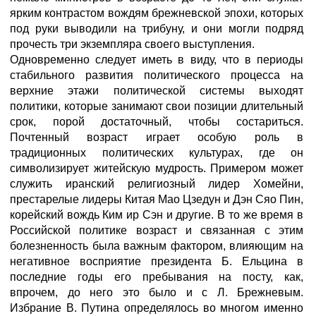
ярким контрастом вождям брежневской эпохи, которых
под руки выводили на трибуну, и они могли подряд
прочесть три экземпляра своего выступления.
Одновременно следует иметь в виду, что в периоды
стабильного развития политического процесса на
верхние этажи политической системы выходят
политики, которые занимают свои позиции длительный
срок, порой достаточный, чтобы состариться.
Почтенный возраст играет особую роль в
традиционных политических культурах, где он
символизирует житейскую мудрость. Примером может
служить иранский религиозный лидер Хомейни,
престарелые лидеры Китая Мао Цзедун и Дэн Сяо Пин,
корейский вождь Ким ир Сэн и другие. В то же время в
Российской политике возраст и связанная с этим
болезненность была важным фактором, влияющим на
негативное восприятие президента Б. Ельцина в
последние годы его пребывания на посту, как,
впрочем, до него это было и с Л. Брежневым.
Избрание В. Путина определялось во многом именно