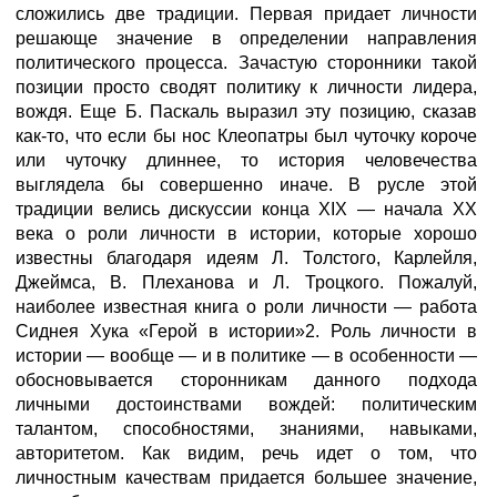
сложились две традиции. Первая придает личности
решающе значение в определении направления
политического процесса. Зачастую сторонники такой
позиции просто сводят политику к личности лидера,
вождя. Еще Б. Паскаль выразил эту позицию, сказав
как-то, что если бы нос Клеопатры был чуточку короче
или чуточку длиннее, то история человечества
выглядела бы совершенно иначе. В русле этой
традиции велись дискуссии конца XIX — начала XX
века о роли личности в истории, которые хорошо
известны благодаря идеям Л. Толстого, Карлейля,
Джеймса, В. Плеханова и Л. Троцкого. Пожалуй,
наиболее известная книга о роли личности — работа
Сиднея Хука «Герой в истории»2. Роль личности в
истории — вообще — и в политике — в особенности —
обосновывается сторонникам данного подхода
личными достоинствами вождей: политическим
талантом, способностями, знаниями, навыками,
авторитетом. Как видим, речь идет о том, что
личностным качествам придается большее значение,