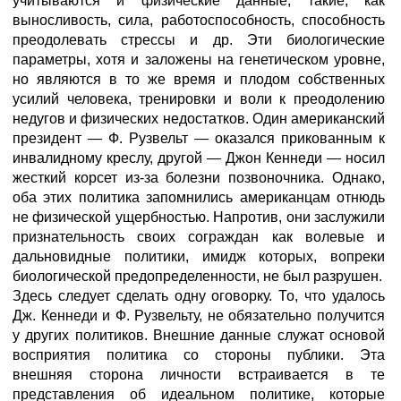
учитываются и физические данные, такие, как
выносливость, сила, работоспособность, способность
преодолевать стрессы и др. Эти биологические
параметры, хотя и заложены на генетическом уровне,
но являются в то же время и плодом собственных
усилий человека, тренировки и воли к преодолению
недугов и физических недостатков. Один американский
президент — Ф. Рузвельт — оказался прикованным к
инвалидному креслу, другой — Джон Кеннеди — носил
жесткий корсет из-за болезни позвоночника. Однако,
оба этих политика запомнились американцам отнюдь
не физической ущербностью. Напротив, они заслужили
признательность своих сограждан как волевые и
дальновидные политики, имидж которых, вопреки
биологической предопределенности, не был разрушен.
Здесь следует сделать одну оговорку. То, что удалось
Дж. Кеннеди и Ф. Рузвельту, не обязательно получится
у других политиков. Внешние данные служат основой
восприятия политика со стороны публики. Эта
внешняя сторона личности встраивается в те
представления об идеальном политике, которые