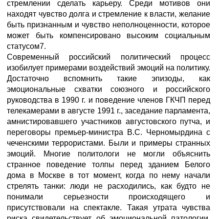
стремлении сделать карьеру. Среди мотивов они
находят чувство долга и стремление к власти, желание
быть признанным и чувство неполноценности, которое
может быть компенсировано высоким социальным
статусом7.
Современный российский политический процесс
изобилует примерами воздействий эмоций на политику.
Достаточно вспомнить такие эпизоды, как
эмоциональные схватки союзного и российского
руководства в 1990 г. и поведение членов ГКЧП перед
телекамерами в августе 1991 г., заседание парламента,
амнистировавшего участников августовского путча, и
переговоры премьер-министра B.C. Черномырдина с
чеченскими террористами. Были и примеры странных
эмоций. Многие политологи не могли объяснить
странное поведение толпы перед зданием Белого
дома в Москве в тот момент, когда по нему начали
стрелять танки: люди не расходились, как будто не
понимали серьезности происходящего и
присутствовали на спектакле. Такая утрата чувства
риска свидетельствует об эмоциональной патологии,