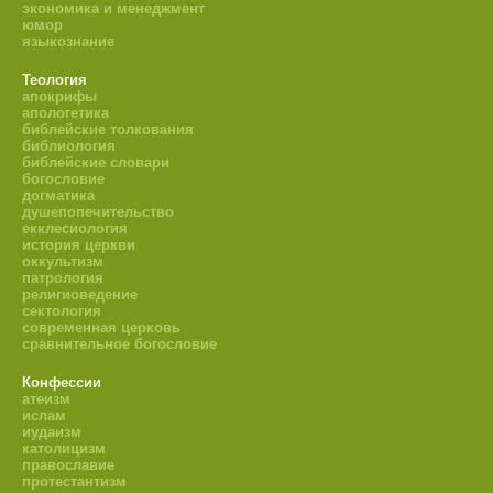
экономика и менеджмент
юмор
языкознание
Теология
апокрифы
апологетика
библейские толкования
библиология
библейские словари
богословие
догматика
душепопечительство
екклесиология
история церкви
оккультизм
патрология
религиоведение
сектология
современная церковь
сравнительное богословие
Конфессии
атеизм
ислам
иудаизм
католицизм
православие
протестантизм