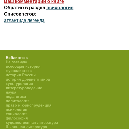
Ваш комментарий о книге
Обратно в раздел
психология
Список тегов:
атлантида легенда
Библиотека
На главную
всеобщая история
журналистика
история России
история древнего мира
культурология
литературоведение
наука
педагогика
политология
право и юриспруденция
психология
социология
философия
художественная литература
Школьная литература