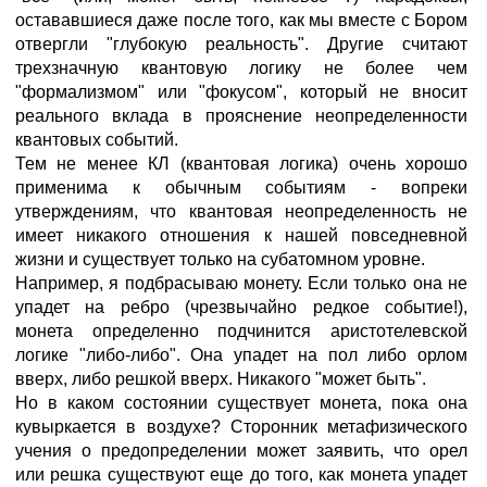
остававшиеся даже после того, как мы вместе с Бором
отвергли "глубокую реальность". Другие считают
трехзначную квантовую логику не более чем
"формализмом" или "фокусом", который не вносит
реального вклада в прояснение неопределенности
квантовых событий.
Тем не менее КЛ (квантовая логика) очень хорошо
применима к обычным событиям - вопреки
утверждениям, что квантовая неопределенность не
имеет никакого отношения к нашей повседневной
жизни и существует только на субатомном уровне.
Например, я подбрасываю монету. Если только она не
упадет на ребро (чрезвычайно редкое событие!),
монета определенно подчинится аристотелевской
логике "либо-либо". Она упадет на пол либо орлом
вверх, либо решкой вверх. Никакого "может быть".
Но в каком состоянии существует монета, пока она
кувыркается в воздухе? Сторонник метафизического
учения о предопределении может заявить, что орел
или решка существуют еще до того, как монета упадет