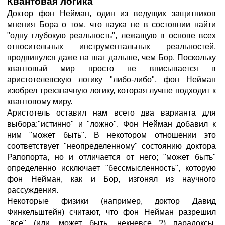
Квантовая логика
Доктор фон Нейман, один из ведущих защитников
мнения Бора о том, что наука не в состоянии найти
"одну глубокую реальность", лежащую в основе всех
относительных инструментальных реальностей,
продвинулся даже на шаг дальше, чем Бор. Поскольку
квантовый мир просто не вписывается в
аристотелевскую логику "либо-либо", фон Нейман
изобрел трехзначную логику, которая лучше подходит к
квантовому миру.
Аристотель оставил нам всего два варианта для
выбора:"истинно" и "ложно". Фон Нейман добавил к
ним "может быть". В некотором отношении это
соответствует "неопределенному" состоянию доктора
Рапопорта, но и отличается от него; "может быть"
определенно исключает "бессмысленность", которую
фон Нейман, как и Бор, изгонял из научного
рассуждения.
Некоторые физики (например, доктор Давид
Финкельштейн) считают, что фон Нейман разрешил
"все" (или, может быть, некневсе ?) парадоксы,