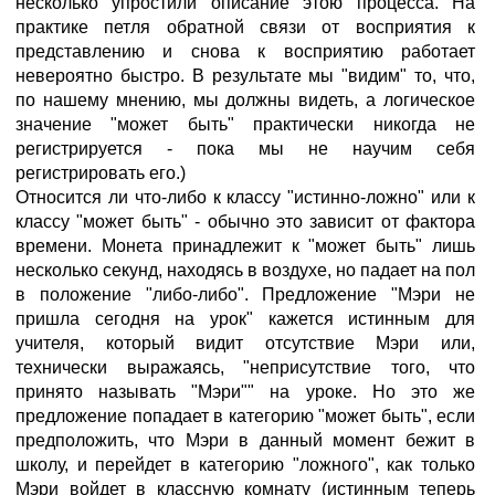
несколько упростили описание этою процесса. На
практике петля обратной связи от восприятия к
представлению и снова к восприятию работает
невероятно быстро. В результате мы "видим" то, что,
по нашему мнению, мы должны видеть, а логическое
значение "может быть" практически никогда не
регистрируется - пока мы не научим себя
регистрировать его.)
Относится ли что-либо к классу "истинно-ложно" или к
классу "может быть" - обычно это зависит от фактора
времени. Монета принадлежит к "может быть" лишь
несколько секунд, находясь в воздухе, но падает на пол
в положение "либо-либо". Предложение "Мэри не
пришла сегодня на урок" кажется истинным для
учителя, который видит отсутствие Мэри или,
технически выражаясь, "неприсутствие того, что
принято называть "Мэри"" на уроке. Но это же
предложение попадает в категорию "может быть", если
предположить, что Мэри в данный момент бежит в
школу, и перейдет в категорию "ложного", как только
Мэри войдет в классную комнату (истинным теперь