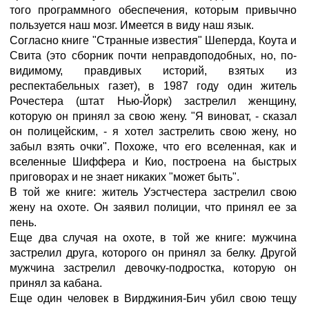
того программного обеспечения, которым привычно
пользуется наш мозг. Имеется в виду наш язык.
Согласно книге "Странные известия" Шеперда, Коута и
Свита (это сборник почти неправдоподобных, но, по-
видимому, правдивых историй, взятых из
респектабельных газет), в 1987 году один житель
Рочестера (штат Нью-Йорк) застрелил женщину,
которую он принял за свою жену. "Я виноват, - сказал
он полицейским, - я хотел застрелить свою жену, но
забыл взять очки". Похоже, что его вселенная, как и
вселенные Шиффера и Кио, построена на быстрых
приговорах и не знает никаких "может быть".
В той же книге: житель Уэстчестера застрелил свою
жену на охоте. Он заявил полиции, что принял ее за
пень.
Еще два случая на охоте, в той же книге: мужчина
застрелил друга, которого он принял за белку. Другой
мужчина застрелил девочку-подростка, которую он
принял за кабана.
Еще один человек в Вирджиния-Бич убил свою тещу