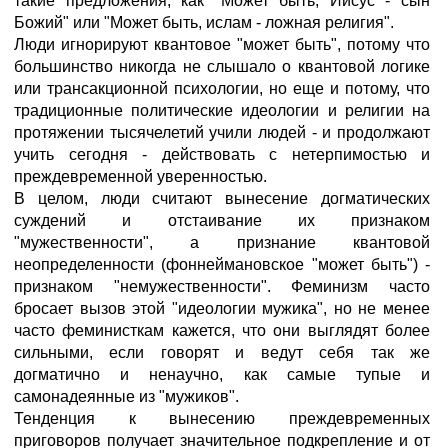
такие предложения, как "Может быть, Иисус - сын
Божий" или "Может быть, ислам - ложная религия".
Люди игнорируют квантовое "может быть", потому что
большинство никогда не слышало о квантовой логике
или трансакционной психологии, но еще и потому, что
традиционные политические идеологии и религии на
протяжении тысячелетий учили людей - и продолжают
учить сегодня - действовать с нетерпимостью и
преждевременной уверенностью.
В целом, люди считают вынесение догматических
суждений и отстаивание их признаком
"мужественности", а признание квантовой
неопределенности (фоннеймановское "может быть") -
признаком "немужественности". Феминизм часто
бросает вызов этой "идеологии мужика", но не менее
часто феминисткам кажется, что они выглядят более
сильными, если говорят и ведут себя так же
догматично и ненаучно, как самые тупые и
самонадеянные из "мужиков".
Тенденция к вынесению преждевременных
приговоров получает значительное подкрепление и от