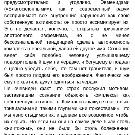
предусмотрительно и угодливо, Эвменидами
(«Благосклонными»), так и современный разум
воспринимает все внутренние нарушения как свою
собственную активность: он просто ассимилирует их.
Это не делается, конечно, с открытым признанием
апотропного эвфемизма, но с не менее
бессознательной тенденцией сделать автономность
комплекса нереальной, давая ей другое имя. Сознание
ведет себя подобно человеку, услышавшему
подозрительный шум на чердаке, и бегущему в подвал
с целью убедить себя, что там нет грабителя, и шум
был просто плодом его воображения. Фактически же
ему не хватило духу подняться на чердак.
Не очевиден факт, что страх послужил мотивом,
заставившим сознание объяснять комплексы как
собственную активность. Комплексы кажутся настолько
тривиальными, такими глупыми «ничтожествами», что
мы явно стыдимся их, и делаем все возможное, чтобы
их скрыть. Но если бы они на самом деле были столь
«ничтожны», они не были бы столь болезненны.
Болезненные, значит, причиняющие боль — нечто