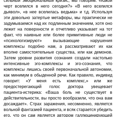
сильный эмоциональный кризис, мы говорим: «Какой
черт вселился в него сегодня?» «В него вселился
дьявол», «в нее вселилась ведьма» и т.д. Используя
эти довольно затертые метафоры, мы практически не
задумываемся над их подлинным значением, хотя оно
лежит на поверхности и отчетливо указывает на тот
факт, что наивные или более примитивные люди не
«психологизируют» вызывающие нарушения
комплексы подобно нам, а рассматривают их как
вполне самостоятельные существа, или как демонов.
Затем уровни развития сознания создали настолько
интенсивные эго-комплексы и эго-сознания, что
комплексы лишись своей первоначальной автономии,
как минимум в обыденной речи. Как правило, индивид
говорит: «У меня есть комплекс,» или же
предостерегающий голос доктора увещевает
пациента-истерика: «Ваша боль не существует в
действительности, вы просто вообразили, что она вам
досаждает». Страх заражения, несомненно, является
вольной фантазией пациента, и всяк старается убедить
его, что он сам является автором галлюцинирующей