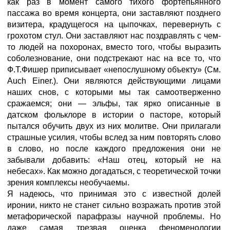
как раз в момент самого тихого фортепьянного
пассажа во время концерта, они заставляют позднего
визитера, крадущегося на цыпочках, перевернуть с
грохотом стул. Они заставляют нас поздравлять с чем-
то людей на похоронах, вместо того, чтобы выразить
соболезнование, они подстрекают нас на все то, что
Ф.Т.Фишер приписывает «непослушному объекту» (См.
Auch Einer.). Они являются действующими лицами
наших снов, с которыми мы так самоотверженно
сражаемся; они — эльфы, так ярко описанные в
датском фольклоре в истории о пасторе, который
пытался обучить двух из них молитве. Они прилагали
страшные усилия, чтобы вслед за ним повторять слово
в слово, но после каждого предложения они не
забывали добавить: «Наш отец, который не на
небесах». Как можно догадаться, с теоретической точки
зрения комплексы необучаемы.
Я надеюсь, что принимая это с известной долей
иронии, никто не станет сильно возражать против этой
метафорической парафразы научной проблемы. Но
даже самая трезвая оценка феноменологии