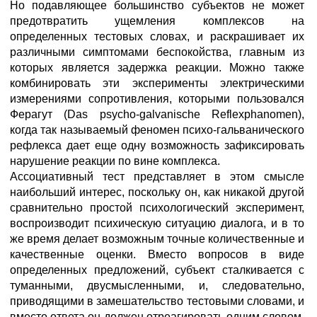
Но подавляющее большинство субъектов не может
предотвратить ущемления комплексов на
определенных тестовых словах, и раскрашивает их
различными симптомами беспокойства, главным из
которых является задержка реакции. Можно также
комбинировать эти эксперименты электрическими
измерениями сопротивления, которыми пользовался
Ферагут (Das psycho-galvanische Reflexphanomen),
когда так называемый феномен психо-гальванического
рефлекса дает еще одну возможность зафиксировать
нарушение реакции по вине комплекса.
Ассоциативный тест представляет в этом смысле
наибольший интерес, поскольку он, как никакой другой
сравнительно простой психологический эксперимент,
воспроизводит психическую ситуацию диалога, и в то
же время делает возможным точные количественные и
качественные оценки. Вместо вопросов в виде
определенных предложений, субъект сталкивается с
туманными, двусмысленными, и, следовательно,
приводящими в замешательство тестовыми словами, и
вместо ответа он должен отреагировать одним словом.