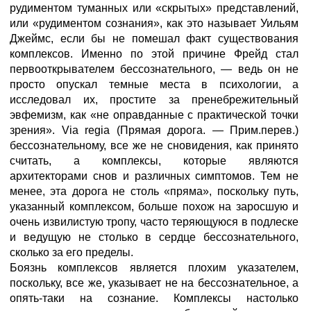
рудиментом туманных или «скрытых» представлений,
или «рудиментом сознания», как это называет Уильям
Джеймс, если бы не помешал факт существования
комплексов. Именно по этой причине Фрейд стал
первооткрывателем бессознательного, — ведь он не
просто опускал темные места в психологии, а
исследовал их, простите за пренебрежительный
эвфемизм, как «не оправданные с практической точки
зрения». Via regia (Прямая дорога. — Прим.перев.)
бессознательному, все же не сновидения, как принято
считать, а комплексы, которые являются
архитекторами снов и различных симптомов. Тем не
менее, эта дорога не столь «пряма», поскольку путь,
указанный комплексом, больше похож на заросшую и
очень извилистую тропу, часто теряющуюся в подлеске
и ведущую не столько в сердце бессознательного,
сколько за его пределы.
Боязнь комплексов является плохим указателем,
поскольку, все же, указывает не на бессознательное, а
опять-таки на сознание. Комплексы настолько