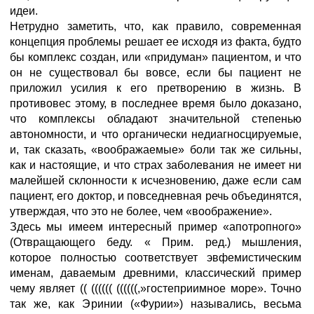
идеи.
Нетрудно заметить, что, как правило, современная
концепция проблемы решает ее исходя из факта, будто
бы комплекс создан, или «придуман» пациентом, и что
он не существовал бы вовсе, если бы пациент не
приложил усилия к его претворению в жизнь. В
противовес этому, в последнее время было доказано,
что комплексы обладают значительной степенью
автономности, и что органически недиагносцируемые,
и, так сказать, «воображаемые» боли так же сильны,
как и настоящие, и что страх заболевания не имеет ни
малейшей склонности к исчезновению, даже если сам
пациент, его доктор, и повседневная речь объединятся,
утверждая, что это не более, чем «воображение».
Здесь мы имеем интересный пример «апотропного»
(Отвращающего беду. « Прим. ред.) мышления,
которое полностью соответствует эвфемистическим
именам, даваемым древними, классический пример
чему являет (( (((((( ((((((,»гостеприимное море». Точно
так же, как Эринии («Фурии») назывались, весьма