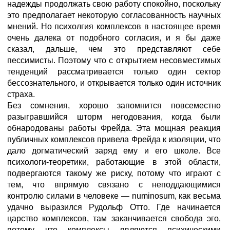
надежды продолжать свою работу спокойно, поскольку
это предполагает некоторую согласованность научных
мнений. Но психолгия комплексов в настоящее время
очень далека от подобного согласия, и я бы даже
сказал, дальше, чем это представляют себе
пессимисты. Поэтому что с открытием несовместимых
тенденций рассматривается только один сектор
бессознательного, и открывается только один источник
страха.
Без сомнения, хорошо запомнится повсеместно
разыгравшийся шторм негодования, когда были
обнародованы работы Фрейда. Эта мощная реакция
публичных комплексов привела Фрейда к изоляции, что
дало догматический заряд ему и его школе. Все
психологи-теоретики, работающие в этой области,
подвергаются такому же риску, потому что играют с
тем, что впрямую связано с неподдающимися
контролю силами в человеке — numinosum, как весьма
удачно выразился Рудольф Отто. Где начинается
царство комплексов, там заканчивается свобода эго,
потому что комплексы являются психическими