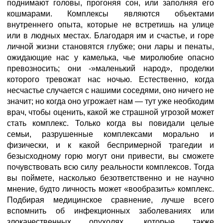
поднимают головы, прогоняя сон, или заполняя его
кошмарами. Комплексы являются объектами
внутреннего опыта, которые не встретишь на улице
или в людных местах. Благодаря им и счастье, и горе
личной жизни становятся глубже; они лары и пенаты,
ожидающие нас у камелька, чье миролюбие опасно
превозносить; они -»маленький народ», проделки
которого тревожат нас ночью. Естественно, когда
несчастье случается с нашими соседями, оно ничего не
значит; но когда оно угрожает нам — тут уже необходим
врач, чтобы оценить, какой же страшной угрозой может
стать комплекс. Только когда вы повидали целые
семьи, разрушенные комплексами морально и
физически, и к какой беспримерной трагедии и
безысходному горю могут они привести, вы сможете
почувствовать всю силу реальности комплексов. Тогда
вы поймете, насколько безответственно и не научно
мнение, будто личность может «вообразить» комплекс.
Подбирая медицинское сравнение, лучше всего
вспомнить об инфекционных заболеваниях или
злокачественных опухолях, которые также