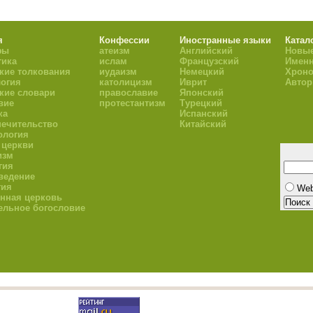
я
Конфессии
Иностранные языки
Катал
фы
атеизм
Английский
Новые
тика
ислам
Французский
Имен
кие толкования
иудаизм
Немецкий
Хроно
огия
католицизм
Иврит
Авто
кие словари
православие
Японский
вие
протестантизм
Турецкий
ка
Испанский
ечительство
Китайский
ология
 церкви
изм
гия
ведение
гия
We
нная церковь
ельное богословие