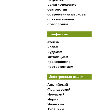
религиоведение
сектология
современная церковь
сравнительное
богословие
Конфессии
атеизм
ислам
иудаизм
католицизм
православие
протестантизм
Иностранные языки
Английский
Французский
Немецкий
Иврит
Японский
Турецкий