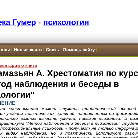
ка Гумер
-
психология
торы
Новые книги
Связь
Помощь сайту
ментарий о книге
мазьян А. Хрестоматия по кур
тод наблюдения и беседы в
хологии"
ЛЕНИЕ
ая хрестоматия может служить теоретической основой
ия учебных практических занятий, направленных на формиров
ионально важных качеств, умений, навыков психолога. В раз
рактикума "Метод наблюдения и беседы в психологии" студен
 профессиональные психологи - получают не только информац
ых видах наблюдения, но и практически используют разли