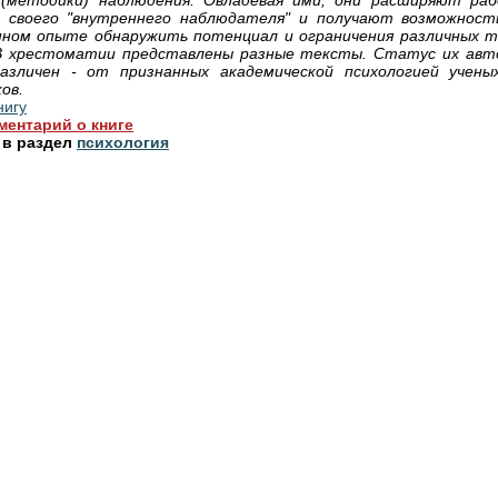
(методики) наблюдения. Овладевая ими, они расширяют раб
н своего "внутреннего наблюдателя" и получают возможност
нном опыте обнаружить потенциал и ограничения различных т
 В хрестоматии представлены разные тексты. Статус их авт
азличен - от признанных академической психологией учены
ов.
нигу
ментарий о книге
 в раздел
психология