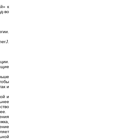
й» к
д-во
гии.
nerJ.
ции.
ющие
еньше
тобы
так и
ой и
ьнее
ство
ее.
ения
жка,
ение
ляет
ьной