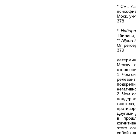
* См.:
Ас
психофиз
Моск. ун-
378
*
Надир
Тбилиси, 
**
Allport 
On percep
379
детермин
Между с
отношени
1. Чем с
релеван
подкрепи
негативн
2. Чем с
поддерж
гипотез
противор
Другими 
в прошл
когнитив
этого со
собой од