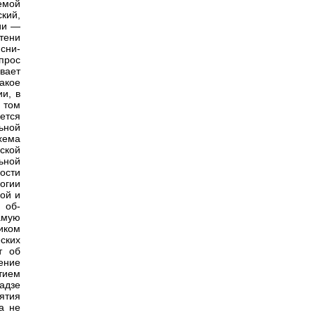
емой
кий,
ии —
тени
сни-
прос
вает
такое
и, в
в том
-ется
ьной
хема
ской
ьной
ости
огии
ой и
 об-
амую
иком
ских
т об
ение
тием
адзе
ятия
а не