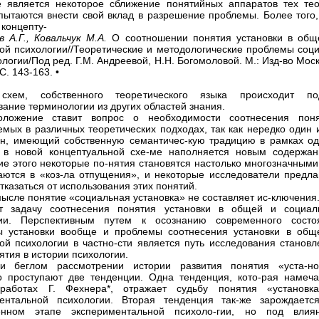
 является некоторое сближение понятийных аппаратов тех тео
пытаются внести свой вклад в разрешение проблемы. Более того,
 концепту-
в А.Г., Ковальчук М.А.
О соотношении понятия установки в общ
ой психологии//Теоретические и методологические проблемы соци
логии/Под ред. Г.М. Андреевой, Н.Н. Богомоловой. М.: Изд-во Моск
 С. 143-163. •
схем, собственного теоретического языка происходит по
вание терминологии из других областей знания.
оложение ставит вопрос о необходимости соотнесения поня
емых в различных теоретических подходах, так как нередко один 
н, имеющий собственную семантичес-кую традицию в рамках од
 в новой концептуальной схе-ме наполняется новым содержан
ие этого некоторые по-нятия становятся настолько многозначными
ются в «коз-ла отпущения», и некоторые исследователи предла
тказаться от использования этих понятий.
мысле понятие «социальная установка» не составляет ис-ключения
ет задачу соотнесения понятия установки в общей и социал
гии. Перспективным путем к осознанию современного состо
ы установки вообще и проблемы соотнесения установки в общ
ой психологии в частно-сти является путь исследования становл
ятия в истории психологии.
и беглом рассмотрении истории развития понятия «уста-но
о проступают две тенденции. Одна тенденция, кото-рая намеча
аботах Г. Фехнера*, отражает судьбу понятия «установк
ментальной психологии. Вторая тенденция так-же зарождаетс
енном этапе экспериментальной психоло-гии, но под влия