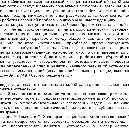
нного сближения психологической и социологической областей зна
ает особый статус в рам-ках социальной психологии. Здесь чаще 
ет понятие «со-циальная установка» («attitude», «social attitude
татье пред-принимается попытка рассмотреть, как соотносятся м
з-работки названной проблемы в двух указанных тенденциях.
ание социальных установок теснейшим образом связано с пробл
а от интерпсихологических к интрапсихологи-ческим отношен
ку само понятие «социальная установ-ка» можно в какой-то 
ивать как зону перекреста между общей и социальной психолог
м, что понятие «установ-ка» приобрело право гражданст
ваниях вюрцбургской школы. Однако, перекочевав в социал
ию из эксперименталь-ной психологии, оно, по сути, впервые пол
итивное определение. Дело в том, что в работах вюрцбургской ш
вание установок «...страдало одним методологическим недостат
им определенный след в развитии научного знания об уста-новке
казанных исследований (исследований времени ре-акции, выполн
.д. —
АЛ.
и
М.К.)
были определены от-
виды установок, что повлекло за собой распадение и исчезх нов
онятия установки»*.
такой «слепоты» в понимании установки на заре экспе-риментал
ии нетрудно понять. Представители экспери-ментально^ психолог
нкретных экспериментальных ис-следований отдельных психиче
расчленяли явления пси-хической реальности, и субъект оказыв
ля зрения.
овании У. Томаса и Ф. Знанецкого социальная установка впервые 
ена как
общее
состояние субъекта, обращенное
на ценность,
 от использования понятия «установка» в экспериментал