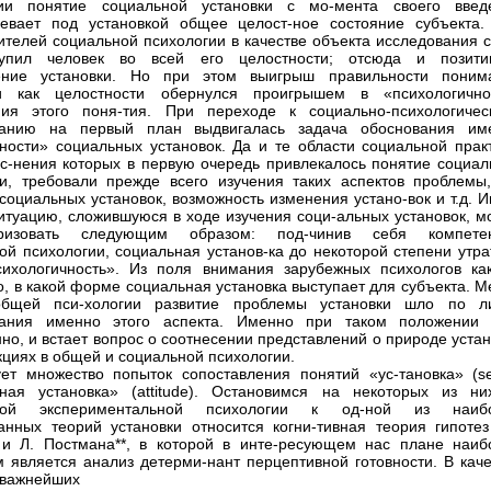
гии понятие социальной установки с мо-мента своего введ
евает под установкой общее целост-ное состояние субъекта.
ителей социальной психологии в качестве объекта исследования с
упил человек во всей его целостности; отсюда и позити
ение установки. Но при этом выигрыш правильности поним
ки как целостности обернулся проигрышем в «психологично
ния этого поня-тия. При переходе к социально-психологичес
ванию на первый план выдвигалась задача обоснования им
ности» социальных установок. Да и те области социальной практ
с-нения которых в первую очередь привлекалось понятие социал
ки, требовали прежде всего изучения таких аспектов проблемы,
социальных установок, возможность изменения устано-вок и т.д. 
ситуацию, сложившуюся в ходе изучения соци-альных установок, м
еризовать следующим образом: под-чинив себя компете
ой психологии, социальная установ-ка до некоторой степени утра
ихологичность». Из поля внимания зарубежных психологов ка
о, в какой форме социальная установка выступает для субъекта. 
бщей пси-хологии развитие проблемы установки шло по л
вания именно этого аспекта. Именно при таком положении 
нно, и встает вопрос о соотнесении представлений о природе уста
кциях в общей и социальной психологии.
ет множество попыток сопоставления понятий «ус-тановка» (se
ная установка» (attitude). Остановимся на некоторых из ни
ной экспериментальной психологии к од-ной из наиб
анных теорий установки относится когни-тивная теория гипотез
и Л. Постмана**, в которой в инте-ресующем нас плане наиб
 является анализ детерми-нант перцептивной готовности. В каче
 важнейших