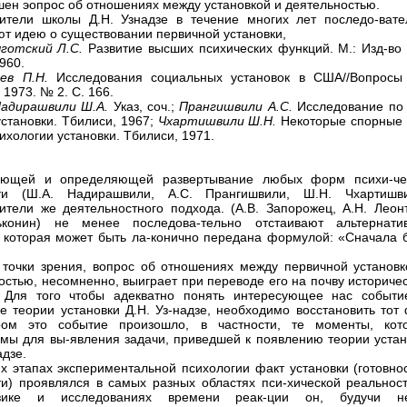
шен эопрос об отношениях между установкой и деятельностью.
ители школы Д.Н. Узнадзе в течение многих лет последо-вате
ют идею о существовании первичной установки,
готский Л.С.
Развитие высших психических функций. М.: Изд-во
960.
рев П.Н.
Исследования социальных установок в США//Вопросы
1973. № 2. С. 166.
адирашвили Ш.А.
Указ, соч.;
Прангишвили А.С.
Исследование по 
установки. Тбилиси, 1967;
Чхартишвили Ш.Н.
Некоторые спорные 
ихологии установки. Тбилиси, 1971.
яющей и определяющей развертывание любых форм психи-че
сти (Ш.А. Надирашвили, А.С. Прангишвили, Ш.Н. Чхартишви
ители же деятельностного подхода. (А.В. Запорожец, А.Н. Леонт
ьконин) не менее последова-тельно отстаивают альтернати
 которая может быть ла-конично передана формулой: «Сначала 
точки зрения, вопрос об отношениях между первичной установк
остью, несомненно, выиграет при переводе его на почву историче
. Для того чтобы адекватно понять интересующее нас событ
е теории установки Д.Н. Уз-надзе, необходимо восстановить тот 
ром это событие произошло, в частности, те моменты, кот
мы для вы-явления задачи, приведшей к появлению теории устан
адзе.
х этапах экспериментальной психологии факт установки (готовнос
ти) проявлялся в самых разных областях пси-хической реальност
зике и исследованиях времени реак-ции он, будучи н