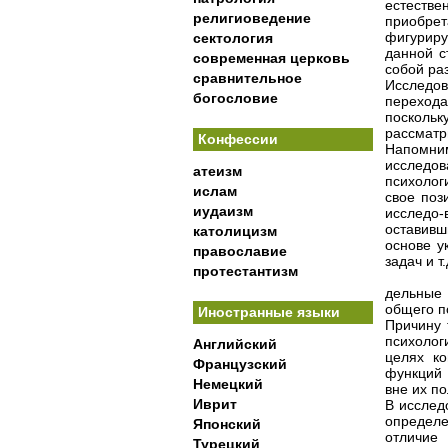
естестве
религиоведение
приобрет
фигуриру
сектология
данной с
современная церковь
собой ра
сравнительное
Исследов
богословие
переход
посколь
рассматр
Конфессии
Напомни
исследо
атеизм
психолог
ислам
свое поз
иудаизм
исследо-
оставивш
католицизм
основе у
православие
задач и т
протестантизм
дельные 
общего п
Иностранные языки
Причину 
психолог
Английский
целях ко
Французский
функций 
Немецкий
вне их по
Иврит
В исслед
определ
Японский
отличие
Турецкий