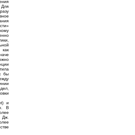
ения
 Для
разу
вное
ания
сти»
кому
енно
ики,
ьной
 как
Иначе
ожно
нции
тила
к бы
Между
инии
дел,
новки
t) и
х. В
олее
 Дж.
олее
стве