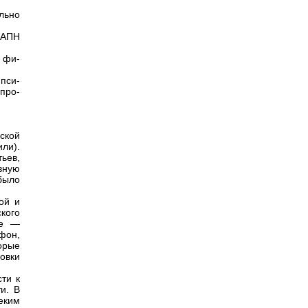
льно
 АПН
 фи-
пси-
про-
ской
ли).
ьев,
вную
было
ой и
ского
ие —
фон,
орые
овки
ти к
и. В
еким