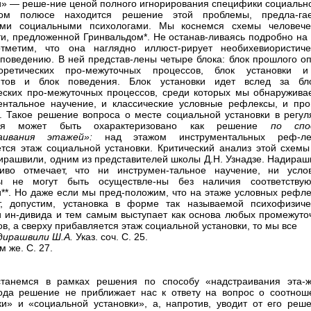
и» — реше-ние ценой полного игнорирования специфики социально
ом полюсе находится решение этой проблемы, предла-га
ыми социальными психологами. Мы коснемся схемы человече
ти, предложенной Гринвальдом*. Не останав-ливаясь подробно на 
отметим, что она наглядно иллюст-рирует необихевиористиче
 поведению. В ней представ-лены четыре блока: блок прошлого оп
оретических про-межуточных процессов, блок установки 
нтов и блок поведения. Блок установки идет вслед за бл
еских про-межуточных процессов, среди которых мы обнаружива
ентальное научение, и классические условные рефлексы, и про
. Такое решение вопроса о месте социальной установки в регул
ния может быть охарактеризовано как решение
по
спо
раивания этажей»:
над этажом инструментальных реф-ле
ется этаж социальной установки. Критический анализ этой схемы
ирашвили, одним из представителей школы Д.Н. Узнадзе. Надираш
ливо отмечает, что ни инструмен-тальное научение, ни усло
ы не могут быть осуществле-ны без наличия соответству
и**. Но даже если мы пред-положим, что на этаже условных рефле
т, допустим, установка в форме так называемой психофизиче
и ин-дивида и тем самым выступает как основа любых промежуто
ов, а сверху прибавляется этаж социальной установки, то мы все
дирашвили Ш.А.
Указ. соч. С. 25.
ам же. С. 27.
станемся в рамках решения по способу «надстраивания эта-ж
ода решение не приближает нас к ответу на вопрос о соотнош
ки» и «социальной установки», а, напротив, уводит от его реше