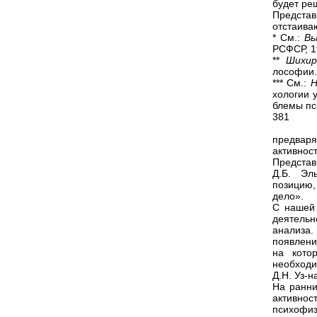
будет ре
Представ
отстаива
* См.:
Вы
РСФСР, 1
**
Шихи
лософии. 
*** См.:
Н
хологии 
блемы пс
381
предвар
активно
Представ
Д.Б. Эл
позицию,
дело».
С нашей 
деятельн
анализа
появлени
на кото
необходи
Д.Н. Уз-н
На ранни
активнос
психофи