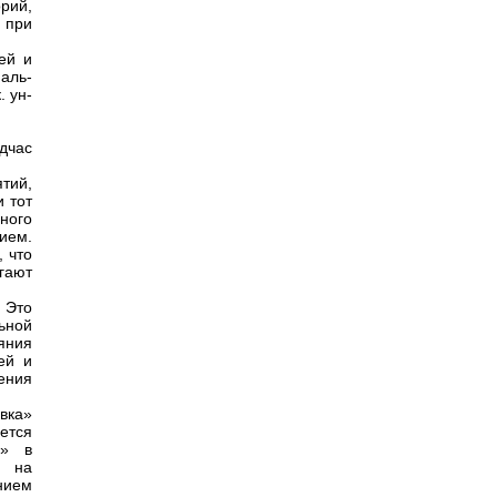
рий,
 при
ей и
аль-
. ун-
дчас
тий,
и тот
ного
ием.
, что
гают
. Это
ьной
яния
ей и
ения
вка»
ется
а» в
я на
нием