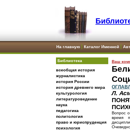
Библиоте
На главную
Каталог Именной
Ав
Библиотека
Ваш ком
Бели
всеобщая история
журналистика
Соц
история России
ОГЛАВ
история древнего мира
Л. Ас
культурология
литературоведение
ПОНЯ
наука
ПСИХ
педагогика
Вопрос о
политология
время п
право и юриспруденция
дисципли
Очевидно
психология