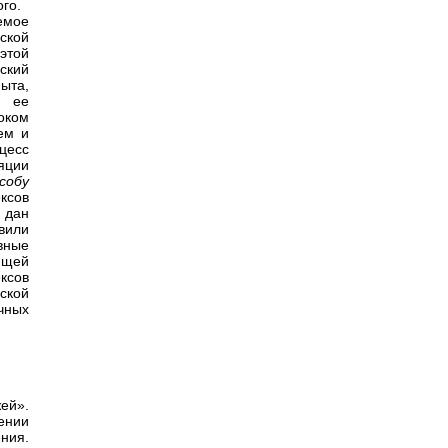
го.
емое
ской
этой
ский
ыта,
и ее
оком
ем и
цесс
яции
собу
ксов
 дан
вили
вные
ющей
ксов
ской
чных
ей».
ении
ния.