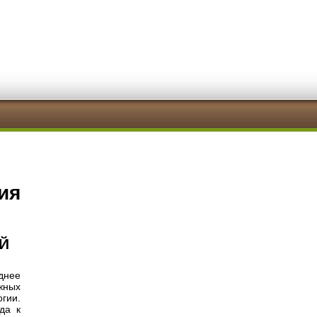
ия
Й
днее
жных
гии.
да к