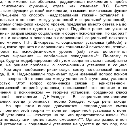
, что именно так обошлась традиционная психология с пробл
психических функ-ций, отдав, как отмечает Л.С. Выготс
ьные» функции детской психологии, а высшие психические функц
 Ре-шение по способу «надстраивания этажей» оставляет в 
тельные отношения между установкой и социальной установкой, 
блему специфики каждого уровня, предлагая вместо ответа на во
ское наслоение одного на другое. Подобное реше-ние узакони
енный разрыв между социальной и общей психологией. Но как раз 
мы и находим в основном в американской социальной психологи
 по мнению П.Н. Шихирева, «...социальная установка (attitude) 
нии, какое принято в американской социальной психологии, отлича
новки на психофизическом уровне (set) лишь дополни-тел
остью выражения — вербальным поведением»**. По-этому с
да, будучи модифицированной путем введения этажа психофизиче
сти, не решает проблемы о соот-ношении установки и социал
и. Критикуя необихевио-ристическую схему человеческой активн
да, Ш.А. Нади-рашвили поднимает один извечный вопрос психол
и — вопрос об отношениях между установкой и учением, установк
ностью. Этот вопрос органически связан с единственной
логической теорией установки, поставившей это понятие в с
учения о психическом — теорией установки, созданной класс
венной психологии Д.Н.Узнадзе. В социально-пси-хологиче
аниях всегда упоминают теорию Узнадзе, ког-да речь заходи
ке. Но при этом иногда допускается неоправ-данное смеш
о понятия этой теории — понятия первич-ной установки с поня
ой установки — несмотря на то, что представители школы Узн
атно выступали против такого смешения***. Однако развести пон
й установки и социальной установки не удастся до тех пор, пок