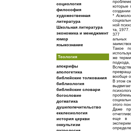
проблеме
социология
которые 
философия
создании
художественная
*
Асмоло
социальн
литература
ной психо
Школьная литература
та, 1977.
экономика и менеджмент
377
юмор
альных 
заимство
языкознание
Такое п
использу
Теология
же терми
подхода,
апокрифы
Вследств
превраща
апологетика
вообще о
библейские толкования
В этом с
библиология
выдвига
библейские словари
психоло
проблем
богословие
социальн
догматика
этого пон
душепопечительство
Даже пр
екклесиология
отчетлив
еще в р
история церкви
экспери
оккультизм
определ
патрология