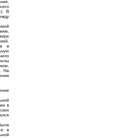
ния,
всего
»). В
ежду
емой
иям,
мере
ией.
ва в
ьную
учило
колы
ком,
. На
ения
ение
ьной
ии в
ских
ался
была
т.е. в
ьной