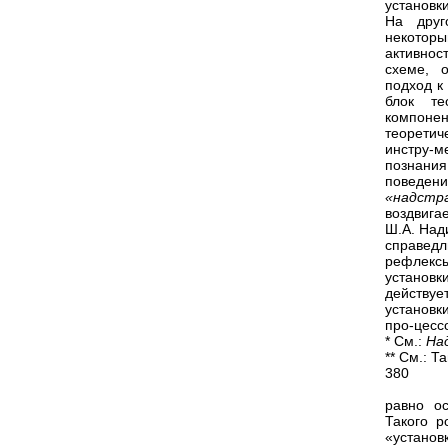
установк
На друг
некотор
активнос
схеме, 
подход к
блок те
компоне
теоретич
инстру-м
познания
поведе
«надст
воздвига
Ш.А. Над
справед
рефлекс
установк
действуе
установк
про-цесс
* См.:
На
** См.: Т
380
равно о
Такого р
«установ