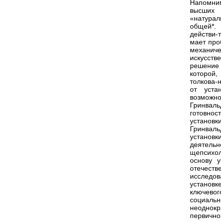
Напомним
высших 
«натурал
общей*.
действи-
мает про
механиче
искусств
решение 
которой,
толкова-
от уста
возможн
Гринваль
готовно
установк
Гринваль
установк
деятель
щепсихо
основу 
отечест
исследов
установ
ключевог
социальн
неоднокр
первично