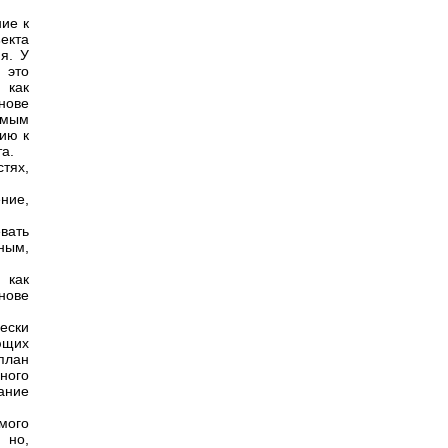
ие к
ъекта
я. У
 это
 как
нове
амым
нию к
та.
тях,
ние,
вать
ным,
 как
нове
чески
яющих
план
ного
ание
мого
 но,