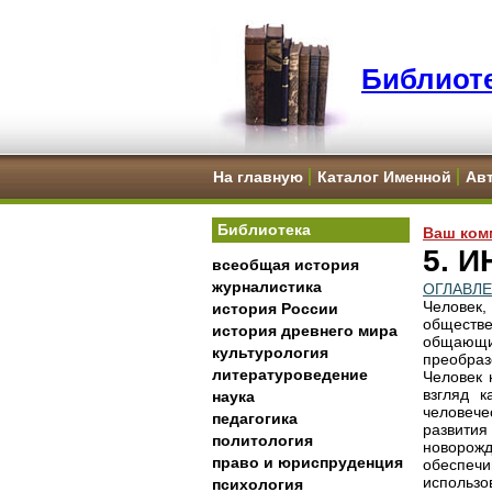
Библиоте
На главную
Каталог Именной
Ав
Библиотека
Ваш ком
5. 
всеобщая история
журналистика
ОГЛАВЛ
Человек,
история России
обществ
история древнего мира
общающий
культурология
преобраз
литературоведение
Человек 
взгляд к
наука
человеч
педагогика
развития
политология
новорожд
право и юриспруденция
обеспечи
использо
психология