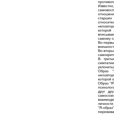
противопо
Известно
самовосп
отношени
старших 
относит
неповто
которой
вписывае
самому се
Во-первы
внешности
Во-вто
самокрит
В- треть
симпатии
уклонитьс
Образ “
неповто
которой 
Образ “Я
психолог
друг др
самосозн
взаимоде
личности
“Я-образ
пережив