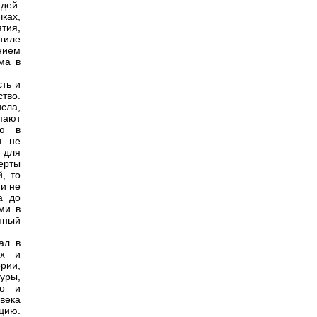
дей.
ках,
тия,
тиле
нием
ма в
сть и
тво.
сла,
упают
ью в
и не
 для
ерты
, то
и не
а до
ми в
нный
ал в
ых и
рии,
уры,
го и
века
цию.