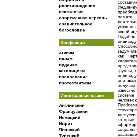
составл
религиоведение
Индивиду
сектология
преоблад
памяти,
современная церковь
деятельн
сравнительное
указанны
богословие
своей ин
Подобно 
индивиду
Конфессии
Способно
задумчив
атеизм
как чер
ислам
характе
иудаизм
предста
католицизм
группы, 
индивиду
православие
они оказ
протестантизм
получают
известно
системе
Иностранные языки
человек к
Проблема
Английский
структу
Французский
дискусси
Немецкий
которые
Иврит
сформир
социаль
Японский
распада
Турецкий