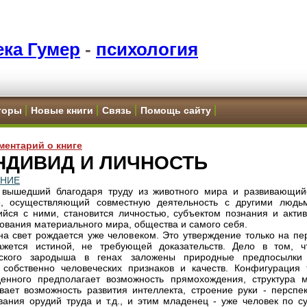
ка Гумер
-
психология
торы
Новые книги
Связь
Помощь сайту
ментарий о книге
ИНДИВИД И ЛИЧНОСТЬ
ЕНИЕ
 вышедший благодаря труду из животного мира и развивающий
е, осуществляющий совместную деятельность с другими людь
ся с ними, становится личностью, субъектом познания и актив
ования материального мира, общества и самого себя.
на свет рождается уже человеком. Это утверждение только на пе
ажется истиной, не требующей доказательств. Дело в том, ч
еского зародыша в генах заложены природные предпосылки
 собственно человеческих признаков и качеств. Конфигурация 
енного предполагает возможность прямохождения, структура м
вает возможность развития интеллекта, строение руки - перспек
вания орудий труда и т.д., и этим младенец - уже человек по с