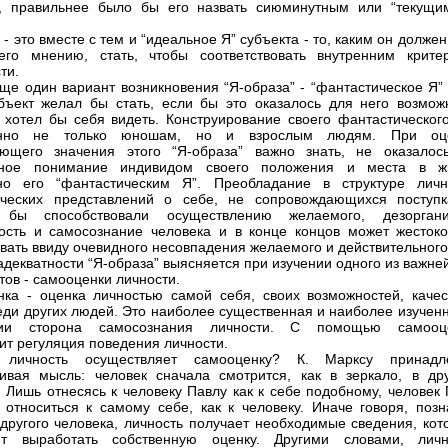
о, правильнее было бы его назвать сиюминутным или “текущи
 - это вместе с тем и “идеальное Я” субъекта - то, каким он долже
его мнению, стать, чтобы соответствовать внутренним крите
ти.
ще один вариант возникновения “Я-образа” - “фантастическое Я” 
бъект желал бы стать, если бы это оказалось для него возмож
 хотел бы себя видеть. Конструирование своего фантастического
енно не только юношам, но и взрослым людям. При оц
ующего значения этого “Я-образа” важно знать, не оказалос
вное понимание индивидом своего положения и места в ж
но его “фантастическим Я”. Преобладание в структуре личн
ических представлений о себе, не сопровождающихся поступк
 бы способствовали осуществлению желаемого, дезоргани
ость и самосознание человека и в конце концов может жестоко
вать ввиду очевидного несовпадения желаемого и действительного
адекватности “Я-образа” выясняется при изучении одного из важн
тов - самооценки личности.
ка - оценка личностью самой себя, своих возможностей, качес
еди других людей. Это наиболее существенная и наиболее изученн
гии сторона самосознания личности. С помощью самооц
ит регуляция поведения личности.
личность осуществляет самооценку? К. Марксу принадл
ивая мысль: человек сначала смотрится, как в зеркало, в дру
. Лишь отнесясь к человеку Павлу как к себе подобному, человек
 относиться к самому себе, как к человеку. Иначе говоря, позн
 другого человека, личность получает необходимые сведения, кот
ют выработать собственную оценку. Другими словами, личн