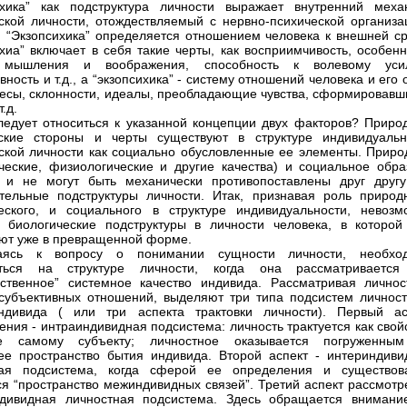
ихика” как подструктура личности выражает внутренний меха
ской личности, отождествляемый с нервно-психической организа
. “Экзопсихика” определяется отношением человека к внешней ср
хиа” включает в себя такие черты, как восприимчивость, особенн
 мышления и воображения, способность к волевому уси
ность и т.д., а “экзопсихика” - систему отношений человека и его 
ересы, склонности, идеалы, преобладающие чувства, сформировавш
т.д.
ледует относиться к указанной концепции двух факторов? Приро
еские стороны и черты существуют в структуре индивидуальн
ской личности как социально обусловленные ее элементы. Приро
ческие, физиологические и другие качества) и социальное обра
 и не могут быть механически противопоставлены друг другу
тельные подструктуры личности. Итак, признавая роль природн
еского, и социального в структуре индивидуальности, невозм
 биологические подструктуры в личности человека, в которой
ют уже в превращенной форме.
аясь к вопросу о понимании сущности личности, необхо
иться на структуре личности, когда она рассматривается
вственное” системное качество индивида. Рассматривая личнос
субъективных отношений, выделяют три типа подсистем личност
ндивида ( или три аспекта трактовки личности). Первый ас
ения - интраиндивидная подсистема: личность трактуется как свой
е самому субъекту; личностное оказывается погруженны
ее пространство бытия индивида. Второй аспект - интериндиви
ная подсистема, когда сферой ее определения и существов
ся “пространство межиндивидных связей”. Третий аспект рассмотр
ндивидная личностная подсистема. Здесь обращается внимани