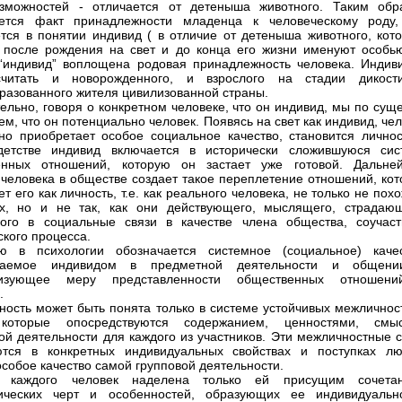
озможностей - отличается от детеныша животного. Таким обр
ается факт принадлежности младенца к человеческому роду,
тся в понятии индивид ( в отличие от детеныша животного, кото
 после рождения на свет и до конца его жизни именуют особью
“индивид” воплощена родовая принадлежность человека. Индив
читать и новорожденного, и взрослого на стадии дикост
разованного жителя цивилизованной страны.
ельно, говоря о конкретном человеке, что он индивид, мы по сущ
ем, что он потенциально человек. Появясь на свет как индивид, че
но приобретает особое социальное качество, становится личнос
етстве индивид включается в исторически сложившуюся сис
енных отношений, которую он застает уже готовой. Дальне
 человека в обществе создает такое переплетение отношений, кот
 его как личность, т.е. как реального человека, не только не пох
х, но и не так, как они действующего, мыслящего, страдающ
ого в социальные связи в качестве члена общества, соучаст
ского процесса.
ью в психологии обозначается системное (социальное) качес
таемое индивидом в предметной деятельности и общен
ризующее меру представленности общественных отношен
.
чность может быть понята только в системе устойчивых межличнос
 которые опосредствуются содержанием, ценностями, смы
ой деятельности для каждого из участников. Эти межличностные с
ются в конкретных индивидуальных свойствах и поступках лю
особое качество самой групповой деятельности.
ь каждого человек наделена только ей присущим сочета
гических черт и особенностей, образующих ее индивидуально