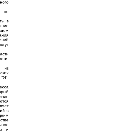
ного
о не
ть в
ание
ющем
ания
ений
могут
асти
сти,
я из
ских
“Я”,
есса
орый
личия
ются
ляет
ий с
дним
стве
ичное
но и