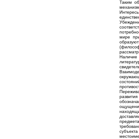
Таким об
механизм
Интерес
единстве
Убежден
соответс
потребно
мире пр
образую
(философ
рассматр
Наличие
литерату
свидетел
Взаимод
окружающ
состоян
противос
Пережива
развития
обознача
ощущени
находящи
доставля
предмет
требован
субъекта
местоим