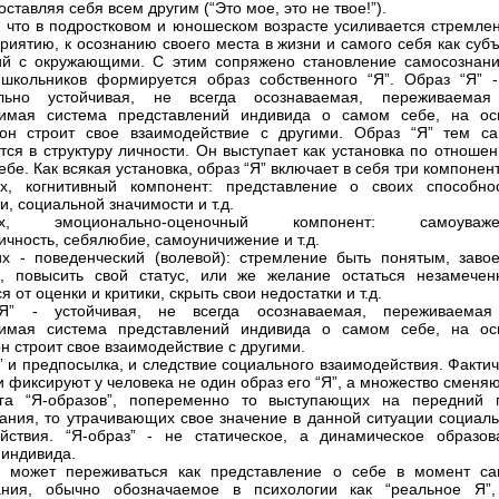
ставляя себя всем другим (“Это мое, это не твое!”).
, что в подростковом и юношеском возрасте усиливается стремлен
риятию, к осознанию своего места в жизни и самого себя как суб
й с окружающими. С этим сопряжено становление самосознани
школьников формируется образ собственного “Я”. Образ “Я” -
ельно устойчивая, не всегда осознаваемая, переживаемая
римая система представлений индивида о самом себе, на ос
 он строит свое взаимодействие с другими. Образ “Я” тем с
тся в структуру личности. Он выступает как установка по отноше
бе. Как всякая установка, образ “Я” включает в себя три компонен
х, когнитивный компонент: представление о своих способнос
, социальной значимости и т.д.
рых, эмоционально-оценочный компонент: самоуваже
ичность, себялюбие, самоуничижение и т.д.
их - поведенческий (волевой): стремление быть понятым, завое
, повысить свой статус, или же желание остаться незамечен
я от оценки и критики, скрыть свои недостатки и т.д.
Я” - устойчивая, не всегда осознаваемая, переживаемая
римая система представлений индивида о самом себе, на ос
он строит свое взаимодействие с другими.
” и предпосылка, и следствие социального взаимодействия. Факти
и фиксируют у человека не один образ его “Я”, а множество смен
уга “Я-образов”, попеременно то выступающих на передний 
ания, то утрачивающих свое значение в данной ситуации социаль
йствия. “Я-образ” - не статическое, а динамическое образов
 индивида.
” может переживаться как представление о себе в момент са
ания, обычно обозначаемое в психологии как “реальное Я”,