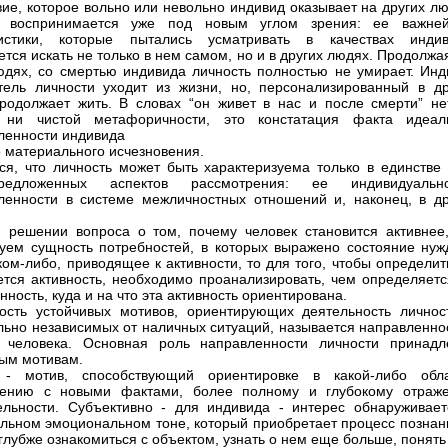
вие, которое вольно или невольно индивид оказывает на других л
ь воспринимается уже под новым углом зрения: ее важне
ристики, которые пытались усматривать в качествах индив
ется искать не только в нем самом, но и в других людях. Продолжа
юдях, со смертью индивида личность полностью не умирает. Инд
тель личности уходит из жизни, но, персонализированный в др
родолжает жить. В словах “он живет в нас и после смерти” не
, ни чистой метафоричности, это констатация факта идеал
ленности индивида
о материального исчезновения.
ся, что личность может быть характеризуема только в единстве 
едложенных аспектов рассмотрения: ее индивидуально
ленности в системе межличностных отношений и, наконец, в др
 решении вопроса о том, почему человек становится активнее
уем сущность потребностей, в которых выражено состояние нуж
ком-либо, приводящее к активности, то для того, чтобы определит
ется активность, необходимо проанализировать, чем определяетс
ность, куда и на что эта активность ориентирована.
ость устойчивых мотивов, ориентирующих деятельность личнос
льно независимых от наличных ситуаций, называется направленно
и человека. Основная роль направленности личности принадл
ым мотивам.
 - мотив, способствующий ориентировке в какой-либо обла
лению с новыми фактами, более полному и глубокому отраж
ельности. Субъективно - для индивида - интерес обнаруживает
льном эмоциональном тоне, который приобретает процесс познани
глубже ознакомиться с объектом, узнать о нем еще больше, понять 