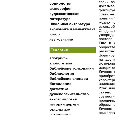
своих в
социология
доказыв
философия
фиксируе
художественная
сразу же
понятии 
литература
можно с
Школьная литература
высокооб
экономика и менеджмент
Следоват
юмор
утвержда
постепен
языкознание
Еще в д
обществ
Теология
развитие
формирует
апокрифы
на други
апологетика
включенн
историче
библейские толкования
Личност
библиология
приобре
библейские словари
характе
богословие
индивиде
Итак, ли
догматика
связей,
душепопечительство
совместн
екклесиология
проявля
история церкви
образуя 
Личност
оккультизм
психоло
патрология