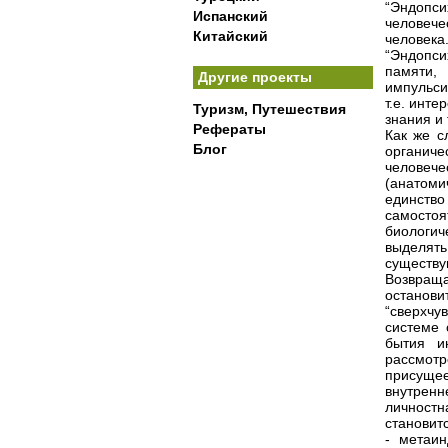
“Эндопс
Испанский
человече
Китайский
человека
“Эндопси
памяти,
Другие проекты
импульсив
т.е. инт
Туризм, Путешествия
знания и 
Рефераты
Как же с
Блог
органич
человече
(анатоми
единство
самостоя
биологич
выделять
существу
Возвращ
останов
“сверхчу
системе 
бытия и
рассмотр
присуще
внутренн
личност
становит
- метаи