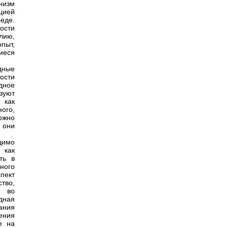
низм
цией
еде.
ости
лию,
опыт,
иеся
дные
ости
дное
зуют
 как
ого,
ожно
 они
димо
 как
ть в
ного
пект
ство,
м во
дная
ания
ения
е на