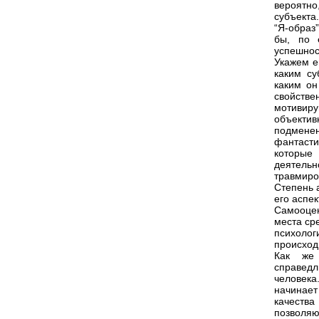
вероятн
субъекта.
“Я-образ”
бы, по 
успешнос
Укажем е
каким су
каким он
свойств
мотивир
объекти
подмене
фантаст
которые
деятельн
травмиро
Степень 
его аспек
Самооцен
места ср
психоло
происход
Как же 
справедл
человека
начинает
качества
позволя