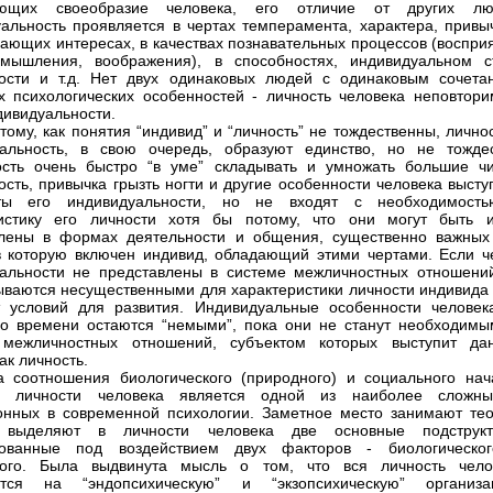
яющих своеобразие человека, его отличие от других лю
альность проявляется в чертах темперамента, характера, привыч
ающих интересах, в качествах познавательных процессов (восприя
 мышления, воображения), в способностях, индивидуальном с
ости и т.д. Нет двух одинаковых людей с одинаковым сочета
х психологических особенностей - личность человека неповтори
дивидуальности.
тому, как понятия “индивид” и “личность” не тождественны, лично
альность, в свою очередь, образуют единство, но не тождес
сть очень быстро “в уме” складывать и умножать большие чи
ость, привычка грызть ногти и другие особенности человека выст
ты его индивидуальности, но не входят с необходимост
ристику его личности хотя бы потому, что они могут быть 
влены в формах деятельности и общения, существенно важных
в которую включен индивид, обладающий этими чертами. Если ч
альности не представлены в системе межличностных отношений
ываются несущественными для характеристики личности индивида 
 условий для развития. Индивидуальные особенности человек
го времени остаются “немыми”, пока они не станут необходимы
 межличностных отношений, субъектом которых выступит да
ак личность.
 соотношения биологического (природного) и социального нач
ре личности человека является одной из наиболее сложн
онных в современной психологии. Заметное место занимают тео
 выделяют в личности человека две основные подструкт
ованные под воздействием двух факторов - биологическо
ного. Была выдвинута мысль о том, что вся личность чело
ется на “эндопсихическую” и “экзопсихическую” организа