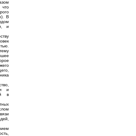
азом
 что
рого
). В
идом
и, и
еству
ловек
тью.
тему
йшее
орое
ожего
его,
ника
тво,
ии и
ий в
тных
слом
вязи
дей,
нием
сть,