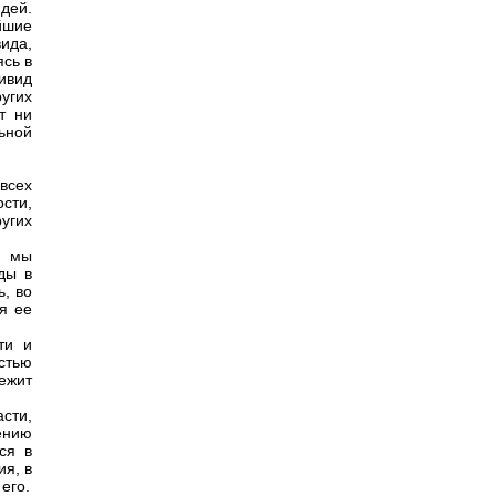
юдей.
йшие
ида,
ясь в
ивид
угих
т ни
ьной
всех
сти,
угих
, мы
ды в
ь, во
я ее
ти и
стью
ежит
сти,
ению
ся в
я, в
его.