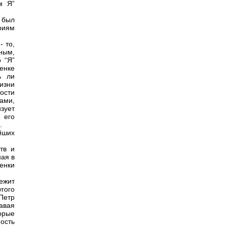
м Я”
н был
риям
- то,
ным,
 “Я”
енке
ь ли
изни
ости
ами,
зует
 его
.
ейших
тв и
ая в
енки
ежит
гого
 Петр
авая
орые
ость