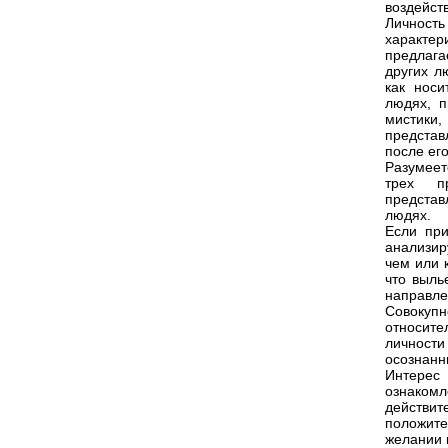
воздейст
Личност
характе
предлага
других л
как носи
людях, п
мистики
представ
после ег
Разумеет
трех пр
представ
людях.
Если при
анализир
чем или 
что выль
направлен
Совокупн
относите
личност
осознанн
Интерес
ознаком
действит
положите
желании 