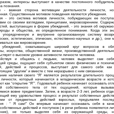
разом, интересы выступают в качестве постоянного побудитель
а познания.
ы - важная сторона мотивации деятельности личности, н
нная. Существенным мотивом поведения являются убеждения.
ия - это система мотивов личности, побуждающих ее поступа
твии со своими взглядами, принципами, мировоззрением. Содерж
стей, выступающих в форме убеждений, - это знания об окружа
ироды и общества, их определенное понимание. Когда эти зн
т упорядоченную и внутренне организованную систему воззр
ских, эстетических, этических, естественно-научных и др.), они 
иваться как мировоззрение.
 убеждений, охватывающих широкий круг вопросов в обл
ры, искусства, общественной жизни, производственной деятельно
ьствует о высоком уровне активности личности человека.
ействуя и общаясь с людьми, человек выделяет сам себ
ей среды, ощущает себя субъектом своих физических и психиче
ий, действий и процессов, выступает для самого себя как 
тоящее “другим” и вместе с тем неразрывно с ним связанное.
ние наличия своего “Я” является результатом длительного проц
 личности, который начинается в младенческом возрасте и кот
ют как “открытие “Я””. Годовалый ребенок начинает осознавать от
й собственного тела от тех ощущений, которые вызыва
мися вовне предметами. Затем, в возрасте 2-3 лет, ребенок отде
ющий ему удовольствие процесс и результат собственных действ
ами от предметных действий взрослых, предъявляя после
ия : “ Я сам!” Он впервые начинает осознавать себя в каче
 собственных действий и поступков ( в речи ребенка появляется л
ение), не только выделяя себя из окружающей среды, 