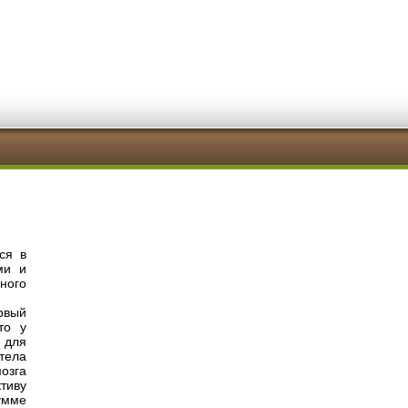
ся в
ми и
ного
рвый
то у
 для
тела
озга
тиву
умме