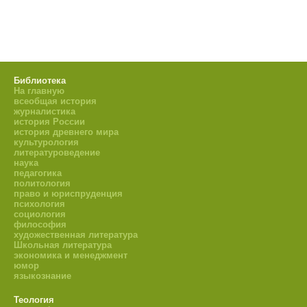
Библиотека
На главную
всеобщая история
журналистика
история России
история древнего мира
культурология
литературоведение
наука
педагогика
политология
право и юриспруденция
психология
социология
философия
художественная литература
Школьная литература
экономика и менеджмент
юмор
языкознание
Теология