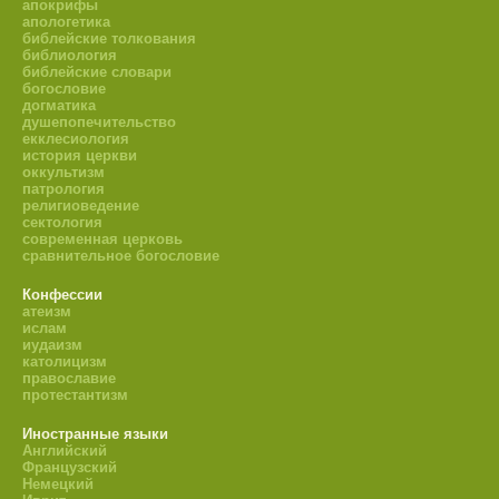
апокрифы
апологетика
библейские толкования
библиология
библейские словари
богословие
догматика
душепопечительство
екклесиология
история церкви
оккультизм
патрология
религиоведение
сектология
современная церковь
сравнительное богословие
Конфессии
атеизм
ислам
иудаизм
католицизм
православие
протестантизм
Иностранные языки
Английский
Французский
Немецкий