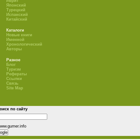
Иврит
Японский
Турецкий
Испанский
Китайский
Каталоги
Новые книги
Именной
Хронологический
Авторы
Разное
Блог
Туризм
Рефераты
Ссылки
Связь
Site Map
оиск по сайту
www.gumer.info