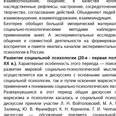
взаимоотношение, общение; в качестве кол
наследственные рефлексы, настроение, сосредоточение
творчество, согласование действий. Объединяют людей
взаимовнушение, взаимоподражание, взаимоиндукция.
Бехтерев обобщил большой эмпирический материал
социально-психологическими методами наблюде
применением анкет. А экспериментальные исследов
общения и совместной деятельности на формирован
восприятия и памяти явились началом экспериментальн
психологии в России.
Развитие социальной психологии (20-е - первая поло
XX в.).
Характерная особенность этого периода — поиск
развитии мировой социально-психологической мысл
осуществляется как в дискуссиях с основными школа
социальной психологии, так и путем освоения марксист
применения к пониманию социально-психологических яв
Развернувшаяся в этот период общая дискуссия 
марксизма и психологии касалась и социальной психо
дискуссии приняли участие Л. Н. Войтоловский, М. А. 
Залкинд, Ю. В. Франкфурт, К. Н. Корнилов, Г. И. Челпа
дискуссии — обсуждение предмета социальной 