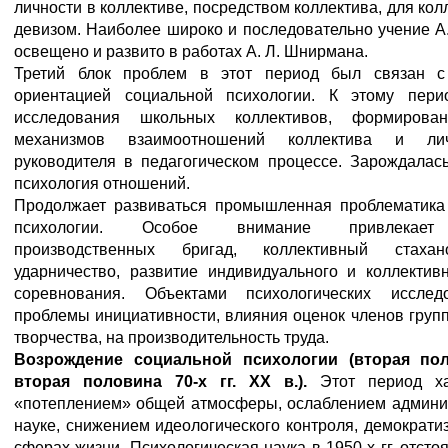
личности в коллективе, посредством коллектива, для кол
девизом. Наиболее широко и последовательно учение А
освещено и развито в работах А. Л. Шнирмана.
Третий блок проблем в этот период был связан с 
ориентацией социальной психологии. К этому пери
исследования школьных коллективов, формирован
механизмов взаимоотношений коллектива и лич
руководителя в педагогическом процессе. Зарождалась
психология отношений.
Продолжает развиваться промышленная проблематика
психологии. Особое внимание привлекает 
производственных бригад, коллективный стахан
ударничество, развитие индивидуального и коллективн
соревнования. Объектами психологических исслед
проблемы инициативности, влияния оценок членов груп
творчества, на производительность труда.
Возрождение социальной психологии (вторая пол
вторая половина 70-х гг. XX в.).
Этот период хар
«потеплением» общей атмосферы, ослаблением админи
науке, снижением идеологического контроля, демократи
сферах жизни. Психологическая наука в 1950-х гг. отсто