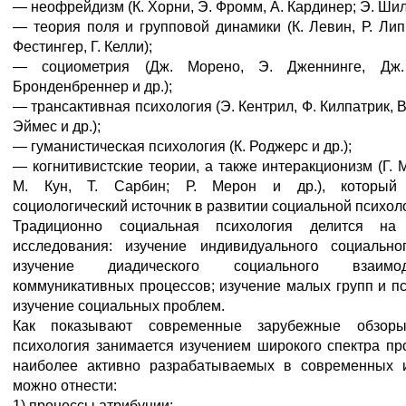
— неофрейдизм (К. Хорни, Э. Фромм, А. Кардинер; Э. Шилл
— теория поля и групповой динамики (К. Левин, Р. Липпи
Фестингер, Г. Келли);
— социометрия (Дж. Морено, Э. Дженнинге, Дж.
Бронденбреннер и др.);
— трансактивная психология (Э. Кентрил, Ф. Килпатрик, В
Эймес и др.);
— гуманистическая психология (К. Роджерс и др.);
— когнитивистские теории, а также интеракционизм (Г. М
М. Кун, Т. Сарбин; Р. Мерон и др.), который 
социологический источник в развитии социальной психол
Традиционно социальная психология делится на
исследования: изучение индивидуального социально
изучение диадического социального взаим
коммуникативных процессов; изучение малых групп и п
изучение социальных проблем.
Как показывают современные зарубежные обзоры
психология занимается изучением широкого спектра пр
наиболее активно разрабатываемых в современных 
можно отнести:
1) процессы атрибуции;