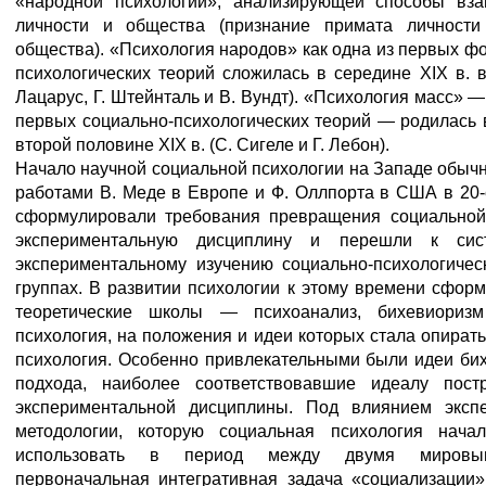
«народной психологии», анализирующей способы вз
личности и общества (признание примата личности
общества). «Психология народов» как одна из первых ф
психологических теорий сложилась в середине XIX в. 
Лацарус, Г. Штейнталь и В. Вундт). «Психология масс» 
первых социально-психологических теорий — родилась 
второй половине XIX в. (С. Сигеле и Г. Лебон).
Начало научной социальной психологии на Западе обыч
работами В. Меде в Европе и Ф. Оллпорта в США в 20-е
сформулировали требования превращения социальной
экспериментальную дисциплину и перешли к сист
экспериментальному изучению социально-психологичес
группах. В развитии психологии к этому времени сфор
теоретические школы — психоанализ, бихевиоризм
психология, на положения и идеи которых стала опират
психология. Особенно привлекательными были идеи бих
подхода, наиболее соответствовавшие идеалу пост
экспериментальной дисциплины. Под влиянием эксп
методологии, которую социальная психология нача
использовать в период между двумя мировы
первоначальная интегративная задача «социализации»