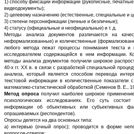
1) способу фиксации информации (рукописные, печатные, 
видеодокументы);
2) целевому назначению (естественные, специальные и ц
3) степени персонификации (личные и безличные);
4) статусу (официальные и неофициальные) и т. д.
Методы анализа документов различаются на качес
неформализованные) и количественные (формализованн
любого метода лежат процессы понимания текста и 
исследователем содержащейся в нем информации. К
методы анализа документов получили широкое распрост
40-х гг. XX в. в связи с разработкой специальной проце
анализа, который является способом перевода интер
текстовой информации в количественные показатели 
математико-статистической обработкой (Семенов В. Е., 19
Метод опроса
получил наиболее широкое применение
психологических исследованиях. Его суть состоит
информации об объективных или субъективных фа
опрашиваемых (респондентов).
Опросы делятся на два основных типа:
а) интервью (очный опрос); проводится в форме неп
вопросов-ответов;