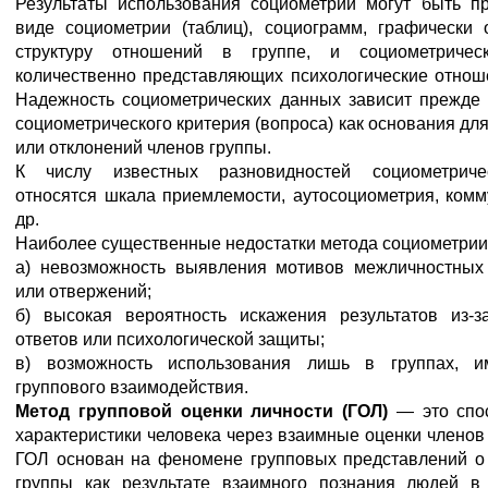
Результаты использования социометрии могут быть п
виде социометрии (таблиц), социограмм, графически
структуру отношений в группе, и социометрическ
количественно представляющих психологические отноше
Надежность социометрических данных зависит прежде 
социометрического критерия (вопроса) как основания дл
или отклонений членов группы.
К числу известных разновидностей социометриче
относятся шкала приемлемости, аутосоциометрия, комм
др.
Наиболее существенные недостатки метода социометрии
а) невозможность выявления мотивов межличностных
или отвержений;
б) высокая вероятность искажения результатов из-з
ответов или психологической защиты;
в) возможность использования лишь в группах, 
группового взаимодействия.
Метод групповой оценки личности (ГОЛ)
— это спос
характеристики человека через взаимные оценки членов
ГОЛ основан на феномене групповых представлений о
группы как результате взаимного познания людей в