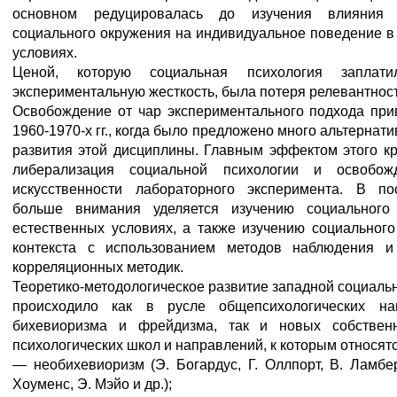
основном редуцировалась до изучения влияния 
социального окружения на индивидуальное поведение в
условиях.
Ценой, которую социальная психология заплат
экспериментальную жесткость, была потеря релевантност
Освобождение от чар экспериментального подхода прив
1960-1970-х гг., когда было предложено много альтернат
развития этой дисциплины. Главным эффектом этого кр
либерализация социальной психологии и освобо
искусственности лабораторного эксперимента. В п
больше внимания уделяется изучению социального
естественных условиях, а также изучению социального
контекста с использованием методов наблюдения и
корреляционных методик.
Теоретико-методологическое развитие западной социаль
происходило как в русле общепсихологических н
бихевиоризма и фрейдизма, так и новых собственн
психологических школ и направлений, к которым относятс
— необихевиоризм (Э. Богардус, Г. Оллпорт, В. Ламберт
Хоуменс, Э. Мэйо и др.);