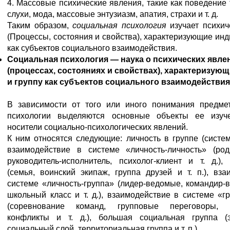
4. Массовые психические явления, такие как поведение 
слухи, мода, массовые энтузиазм, апатия, страхи и т. д.
Таким образом,
социальная психология
изучает психич
(Процессы, состояния и свойства), характеризующие инд
как субъектов социального взаимодействия.
Социальная психология — наука о психических явле
(процессах, состояниях и свойствах), характеризую
и группу как субъектов социального взаимодействия
В зависимости от того или иного понимания предме
психологии выделяются основные объекты ее изуче
носители социально-психологических явлений.
К ним относятся следующие: личность в группе (систе
взаимодействие в системе «личность-личность» (роди
руководитель-исполнитель, психолог-клиент и т. д.),
(семья, воинский экипаж, группа друзей и т. п.), вз
системе «личность-группа» (лидер-ведомые, командир-в
школьный класс и т. д.), взаимодействие в системе «
(соревнование команд, групповые переговоры, 
конфликты и т. д.), большая социальная группа (э
социальный слой, территориальная группа и т. п.)