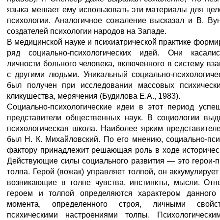
языка мешает ему использовать эти материалы для цел
психологии. Аналогичное сожаление высказал и В. Ву
создателей психологии народов на Западе.
В медицинской науке и психиатрической практике форм
ряд социально-психологических идей. Они касалис
личности больного человека, включенного в систему в
с другими людьми. Уникальный социально-психологиче
был получен при исследовании массовых психическ
кликушества, мерячения (Будилова Е.А., 1983).
Социально-психологические идеи в этот период успе
представители общественных наук. В социологии выд
психологическая школа. Наиболее ярким представител
был Н. К. Михайловский. По его мнению, социально-пс
фактору принадлежит решающая роль в ходе историческ
Действующие силы социального развития — это герои-п
толпа. Герой (вожак) управляет толпой, он аккумулируе
возникающие в толпе чувства, инстинкты, мысли. От
героем и толпой определяются характером данного 
момента, определенного строя, личными свойс
психическими настроениями толпы. Психологически