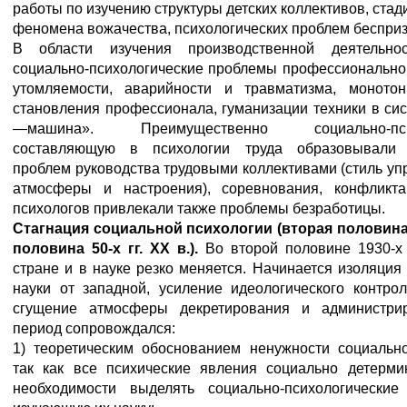
работы по изучению структуры детских коллективов, стади
феномена вожачества, психологических проблем бесприз
В области изучения производственной деятельно
социально-психологические проблемы профессиональной
утомляемости, аварийности и травматизма, моното
становления профессионала, гуманизации техники в си
—машина». Преимущественно социально-псих
составляющую в психологии труда образовывали 
проблем руководства трудовыми коллективами (стиль уп
атмосферы и настроения), соревнования, конфликт
психологов привлекали также проблемы безработицы.
Стагнация социальной психологии (вторая половина 
половина 50-х гг. XX в.).
Во второй половине 1930-х г
стране и в науке резко меняется. Начинается изоляция
науки от западной, усиление идеологического контрол
сгущение атмосферы декретирования и администрир
период сопровождался:
1) теоретическим обоснованием ненужности социально
так как все психические явления социально детерми
необходимости выделять социально-психологически