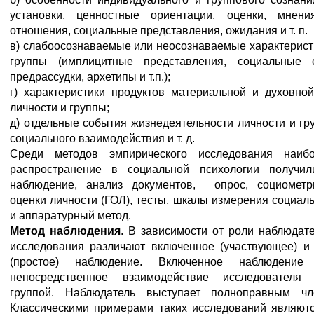
установки, ценностные ориентации, оценки, мнени
отношения, социальные представления, ожидания и т. п.
в) слабоосознаваемые или неосознаваемые характерист
группы (имплицитные представления, социальные 
предрассудки, архетипы и т.п.);
г) характеристики продуктов материальной и духовной
личности и группы;
д) отдельные события жизнедеятельности личности и гр
социального взаимодействия и т. д.
Среди методов эмпирического исследования наиб
распространение в социальной психологии получил
наблюдение, анализ документов, опрос, социометр
оценки личности (ГОЛ), тесты, шкалы измерения социал
и аппаратурный метод.
Метод наблюдения
. В зависимости от роли наблюдат
исследования различают включенное (участвующее) и
(простое) наблюдение. Включенное наблюдение 
непосредственное взаимодействие исследователя
группой. Наблюдатель выступает полноправным чл
Классическими примерами таких исследований являютс