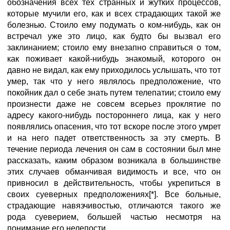
обозначения всех тех странных и жутких процессов,
которые мучили его, как и всех страдающих такой же
болезнью. Стоило ему подумать о ком-нибудь, как он
встречал уже это лицо, как будто бы вызвал его
заклинанием; стоило ему внезапно справиться о том,
как поживает какой-нибудь знакомый, которого он
давно не видал, как ему приходилось услышать, что тот
умер, так что у него являлось предположение, что
покойник дал о себе знать путем телепатии; стоило ему
произнести даже не совсем всерьез проклятие по
адресу какого-нибудь постороннего лица, как у него
появлялись опасения, что тот вскоре после этого умрет
и на него падет ответственность за эту смерть. В
течение периода лечения он сам в состоянии был мне
рассказать, каким образом возникала в большинстве
этих случаев обманчивая видимость и все, что он
привносил в действительность, чтобы укрепиться в
своих суеверных предположениях[*]. Bce больные,
страдающие навязчивостью, отличаются такого же
рода суеверием, большей частью несмотря на
понимание его нелепости.