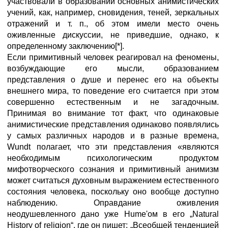
участвовали в образовании основных анимистических
учений, как, например, сновидения, теней, зеркальных
отражений и т. п., об этом имели место очень
оживленные дискуссии, не приведшие, однако, к
определенному заключению[*].
Если примитивный человек реагировал нa феномены,
возбуждающие его мысли, образованием
представления о душе и перенес его на объекты
внешнего мира, то поведение его считается при этом
совершенно естественным и не загадочным.
Принимая во внимание тот факт, что одинаковые
анимистические представления одинаково появлялись
у самых различных народов и в разные времена,
Wundt полагает, что эти представления «являются
необходимым психологическим продуктом
мифотворческого сознания и примитивный анимизм
может считаться духовным выражением естественного
состояния человека, поскольку оно вообще доступно
наблюдению. Оправдание оживления
неодушевленного дано уже Нume'oм в его „Natural
History of religion“, где он пишет: „Всеобщей тенденцией