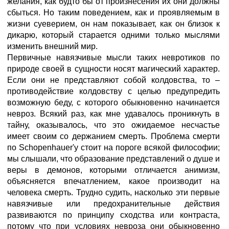
желания, как будто бы от произнесения их они должны
сбыться. Но таким поведением, как и проявляемым в
жизни суеверием, он нам показывает, как он близок к
дикарю, который старается одними только мыслями
изменить внешний мир.
Первичные навязчивые мысли таких невротиков по
природе своей в сущности носят магический характер.
Если они не представляют собой колдовства, то –
противодействие колдовству с целью предупредить
возможную беду, с которого обыкновенно начинается
невроз. Всякий раз, как мне удавалось проникнуть в
тайну, оказывалось, что это ожидаемое несчастье
имеет своим со держанием смерть. Проблема смерти
по Sсhореnhauer'y стоит на пороге всякой философии;
мы слышали, что образование представлений о душе и
веры в демонов, которыми отличается анимизм,
объясняется впечатлением, какое производит на
человека смерть. Трудно судить, насколько эти первые
навязчивые или предохранительные действия
развиваются по принципу сходства или контраста,
потому что при условиях невроза они обыкновенно