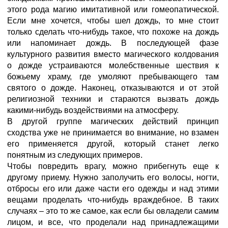
этого рода магию имитативной или гомеопатической.
Если мне хочется, чтобы шел дождь, то мне стоит
только сделать что-нибудь такое, что похоже на дождь
или напоминает дождь. В последующей фазе
культурного развития вместо магического колдования
о дожде устраиваются молебственные шествия к
божьему храму, где умоляют пребывающего там
святого о дожде. Наконец, отказываются и от этой
религиозной техники и стараются вызвать дождь
какими-нибудь воздействиями на атмосферу.
В другой группе магических действий принцип
сходства уже не принимается во внимание, но взамен
его применяется другой, который станет легко
понятным из следующих примеров.
Чтобы повредить врагу, можно прибегнуть еще к
другому приему. Нужно заполучить его волосы, ногти,
отбросы его или даже части его одежды и над этими
вещами проделать что-нибудь враждебное. В таких
случаях – это то же самое, как если бы овладели самим
лицом, и все, что проделали над принадлежащими