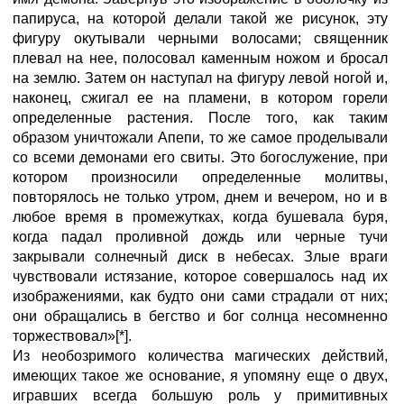
папируса, на которой делали такой же рисунок, эту
фигуру окутывали черными волосами; священник
плевал на нее, полосовал каменным ножом и бросал
на землю. Затем он наступал на фигуру левой ногой и,
наконец, сжигал ее на пламени, в котором горели
определенные растения. После того, как таким
образом уничтожали Апепи, то же самое проделывали
со всеми демонами его свиты. Это богослужение, при
котором произносили определенные молитвы,
повторялось не только утром, днем и вечером, но и в
любое время в промежутках, когда бушевала буря,
когда падал проливной дождь или черные тучи
закрывали солнечный диск в небесах. Злые враги
чувствовали истязание, которое совершалось над их
изображениями, как будто они сами страдали от них;
они обращались в бегство и бог солнца несомненно
торжествовал»[*].
Из необозримого количества магических действий,
имеющих такое же основание, я упомяну еще о двух,
игравших всегда большую роль у примитивных