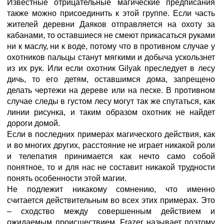
Известные отрицательные магические предписания
также можно присоединить к этой группе. Если часть
жителей деревни Даяков отправляется на охоту за
кабанами, то оставшиеся не смеют прикасаться руками
ни к маслу, ни к воде, потому что в противном случае у
охотников пальцы станут мягкими и добыча ускользнет
из их рук. Или если охотник Gilyak преследует в лесу
дичь, то его детям, оставшимся дома, запрещено
делать чертежи на дереве или на песке. В противном
случае следы в густом лесу могут так же спутаться, как
линии рисунка, и таким образом охотник не найдет
дороги домой.
Если в последних примерах магического действия, как
и во многих других, расстояние не играет никакой роли
и телепатия принимается как нечто само собой
понятное, то и для нас не составит никакой трудности
понять особенности этой магии.
Не подлежит никакому сомнению, что именно
считается действительным во всех этих примерах. Это
– сходство между совершенным действием и
ожидаемым происшествием. Frazer называет поэтому