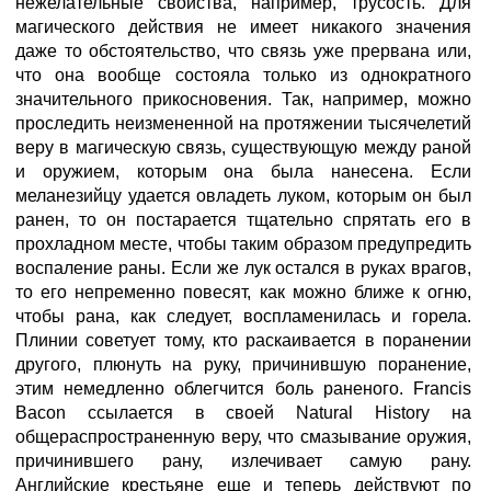
нежелательные свойства, например, трусость. Для
магического действия не имеет никакого значения
даже то обстоятельство, что связь уже прервана или,
что она вообще состояла только из однократного
значительного прикосновения. Так, например, можно
проследить неизмененной на протяжении тысячелетий
веру в магическую связь, существующую между раной
и оружием, которым она была нанесена. Если
меланезийцу удается овладеть луком, которым он был
ранен, то он постарается тщательно спрятать его в
прохладном месте, чтобы таким образом предупредить
воспаление раны. Если же лук остался в руках врагов,
то его непременно повесят, как можно ближе к огню,
чтобы рана, как следует, воспламенилась и горела.
Плинии советует тому, кто раскаивается в поранении
другого, плюнуть на руку, причинившую поранение,
этим немедленно облегчится боль раненого. Francis
Bacon ссылается в своей Natural History на
общераспространенную веру, что смазывание оружия,
причинившего рану, излечивает самую рану.
Английские крестьяне еще и теперь действуют по