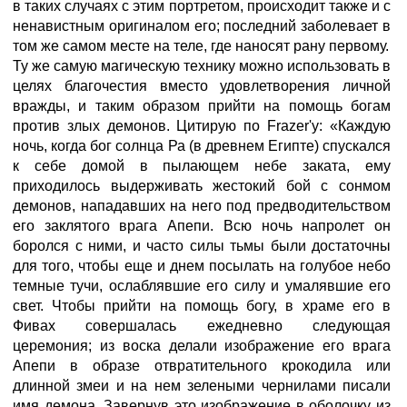
в таких случаях с этим портретом, происходит также и с
ненавистным оригиналом его; последний заболевает в
том же самом месте на теле, где наносят рану первому.
Ту же самую магическую технику можно использовать в
целях благочестия вместо удовлетворения личной
вражды, и таким образом прийти на помощь богам
против злых демонов. Цитирую по Frazer'y: «Каждую
ночь, когда бог солнца Ра (в древнем Египте) спускался
к себе домой в пылающем небе заката, ему
приходилось выдерживать жестокий бой с сонмом
демонов, нападавших на него под предводительством
его заклятого врага Апепи. Всю ночь напролет он
боролся с ними, и часто силы тьмы были достаточны
для того, чтобы еще и днем посылать на голубое небо
темные тучи, ослаблявшие его силу и умалявшие его
свет. Чтобы прийти на помощь богу, в храме его в
Фивах совершалась ежедневно следующая
церемония; из воска делали изображение его врага
Апепи в образе отвратительного крокодила или
длинной змеи и на нем зелеными чернилами писали
имя демона. Завернув это изображение в оболочку из