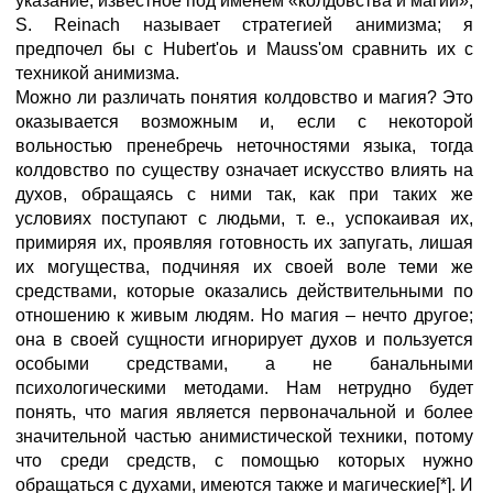
указание, известное под именем «колдовства и магии»,
S. Reinach называет стратегией анимизма; я
предпочел бы с Hubert'oь и Mauss'ом сравнить их с
техникой анимизма.
Можно ли различать понятия колдовство и магия? Это
оказывается возможным и, если с некоторой
вольностью пренебречь неточностями языка, тогда
колдовство по существу означает искусство влиять на
духов, обращаясь с ними так, как при таких же
условиях поступают с людьми, т. е., успокаивая их,
примиряя их, проявляя готовность их запугать, лишая
их могущества, подчиняя их своей воле теми же
средствами, которые оказались действительными по
отношению к живым людям. Но магия – нечто другое;
она в своей сущности игнорирует духов и пользуется
особыми средствами, а не банальными
психологическими методами. Нам нетрудно будет
понять, что магия является первоначальной и более
значительной частью анимистической техники, потому
что среди средств, с помощью которых нужно
обращаться с духами, имеются также и магические[*]. И