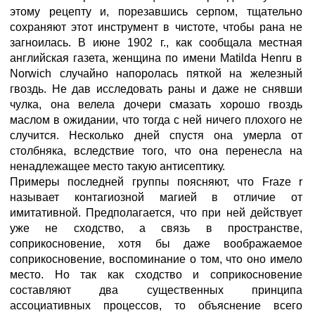
этому рецепту и, порезавшись серпом, тщательно
сохраняют этот инструмент в чистоте, чтобы рана не
загноилась. В июне 1902 г., как сообщала местная
английская газета, женщина по имени Matilda Henru в
Norwich случайно напоролась пяткой на железный
гвоздь. Не дав исследовать раны и даже не снявши
чулка, она велела дочери смазать хорошо гвоздь
маслом в ожидании, что тогда с ней ничего плохого не
случится. Несколько дней спустя она умерла от
столбняка, вследствие того, что она перенесла на
ненадлежащее место такую антисептику.
Примеры последней группы поясняют, что Fraze r
называет контагиозной магией в отличие от
имитативной. Предполагается, что при ней действует
уже не сходство, а связь в пространстве,
соприкосновение, хотя бы даже воображаемое
соприкосновение, воспоминание о том, что оно имело
место. Но так как сходство и соприкосновение
составляют два существенных принципа
ассоциативных процессов, то объяснение всего