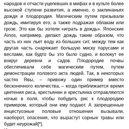
народов и отчасти уцелевших в мифах и в культе более
высокой ступени развития, а именно, о заклинаньях
дождя и плодородия. Магическим путем призывали
дождь, имитируя его, а также подражая облакам или
грозе. Это как бы хотели «играть в дождь». Японские
Ainos, например, делают дождь таким образом, что
часть из них льет воду из больших сит, между тем как
другая часть снаряжает большую миску парусами и
веслами, как будто бы это было судно, и волокут ее
вокруг деревни и садов. Плодородие почвы
обеспечивали себе магическим путем, путем
демонстрации полового акта людей. Так, в некоторых
частях Явы, – привожу один пример вместо
бесконечного количества, – когда приближается время
цветения риса, крестьянин и крестьянка отправляются
ночью в поля, чтобы побудить рис к плодородию
примером, который они ему подают. А запрещенные
инцестуозные половые отношения вызывали,
наоборот, опасения, что вырастут сорные травы или
будет неурожай[*].