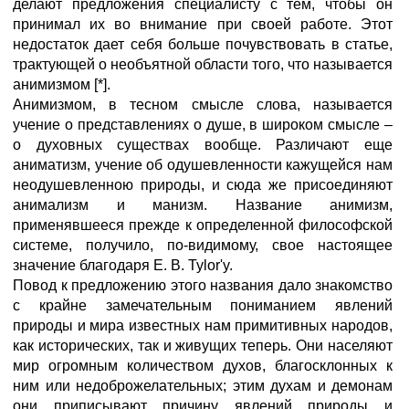
делают предложения специалисту с тем, чтобы он
принимал их во внимание при своей работе. Этот
недостаток дает себя больше почувствовать в статье,
трактующей о необъятной области того, что называется
анимизмом [*].
Анимизмом, в тесном смысле слова, называется
учение о представлениях о душе, в широком смысле –
о духовных существах вообще. Различают еще
аниматизм, учение об одушевленности кажущейся нам
неодушевленною природы, и сюда же присоединяют
анимализм и манизм. Название анимизм,
применявшееся прежде к определенной философской
системе, получило, по-видимому, свое настоящее
значение благодаря Е. В. Tylor'y.
Повод к предложению этого названия дало знакомство
с крайне замечательным пониманием явлений
природы и мира известных нам примитивных народов,
как исторических, так и живущих теперь. Они населяют
мир огромным количеством духов, благосклонных к
ним или недоброжелательных; этим духам и демонам
они приписывают причину явлений природы и