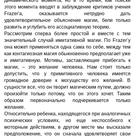
динамического момента, но в то время, как поиски
этого момента вводят в заблуждение критиков учения
Frazer'a, оказывается нетрудно дать
удовлетворительное объяснение магии, бели только
развить и углубить его ассоциативную теорию.
Рассмотрим сперва более простой и вместе с тем
значительный случай имитативной магии. По Fгаzег'у
она может применяться одна сама по себе, между тем
как контагиозная магия обыкновенно предполагает уже
и имитативную. Мотивы, заставляющие прибегать к
магии, – это желание человека. Нам стоит только
допустить, что у примитивного человека имеется
громадное доверие к могуществу его желаний. В
сущности все, что он творит магическим путем, должно
произойти только потому, что он этого хочет. Таким
образом первоначально подчеркивается только
желание.
Относительно ребенка, находящегося при аналогичных
психических условиях, но еще неспособного к
моторным действиям, в другом месте мы высказали
предположение, что он сначала удовлетворяет свои