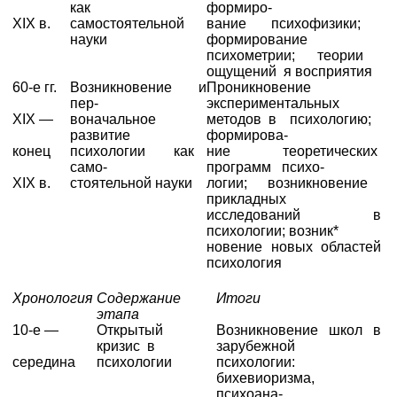
как
формиро-
XIX в.
самостоятельной
вание психофизики;
науки
формирование
психометрии; теории
ощущений я восприятия
60-е гг.
Возникновение и
Проникновение
пер-
экспериментальных
XIX —
воначальное
методов в психологию;
развитие
формирова-
конец
психологии как
ние теоретических
само-
программ психо-
XIX в.
стоятельной науки
логии; возникновение
прикладных
исследований в
психологии; возник*
новение новых областей
психология
Хронология
Содержание
Итоги
этапа
10-е —
Открытый
Возникновение школ в
кризис в
зарубежной
середина
психологии
психологии:
бихевиоризма,
психоана-