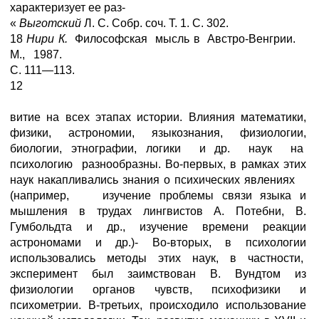
характеризует ее раз-
«
Выготский
Л. С. Собр. соч. Т. 1. С. 302.
18
Нири К.
Философская мысль в Австро-Венгрии.
М., 1987.
С. 111—113.
12
витие на всех этапах истории. Влияния математики,
физики, астрономии, языкознания, физиологии,
биологии, этнографии, логики и др. наук на
психологию разнообразны. Во-первых, в рамках этих
наук накапливались знания о психических явлениях
(например, изучение проблемы связи языка и
мышления в трудах лингвистов А. Потебни, В.
Гумбольдта и др., изучение времени реакции
астрономами и др.)- Во-вторых, в психологии
использовались методы этих наук, в частности,
эксперимент был заимствован В. Вундтом из
физиологии органов чувств, психофизики и
психометрии. В-третьих, происходило использование