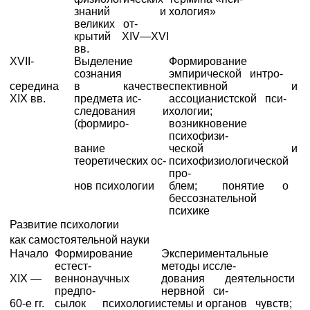
знаний и
хология»
великих от-
крытий XIV—XVI
вв.
XVII-
Выделение
Формирование
сознания
эмпирической интро-
середина
в качестве
спективной и
XIX вв.
предмета ис-
ассоцианистской пси-
следования и
хологии;
(формиро-
возникновение
психофизи-
вание
ческой и
теоретических ос-
психофизиологической
про-
нов психологии
блем; понятие о
бессознательной
психике
Развитие психологии
как самостоятельной науки
Начало
Формирование
Экспериментальные
естест-
методы иссле-
XIX —
веннонаучных
дования деятельности
предпо-
нервной си-
60-е гг.
сылок психологии
стемы и органов чувств;