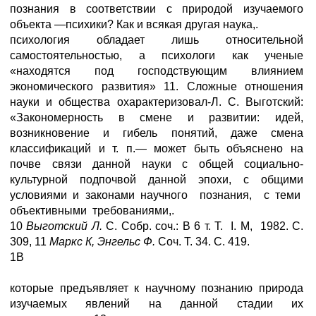
познания в соответствии с природой изучаемого
объекта —психики? Как и всякая другая наука,.
психология обладает лишь относительной
самостоятельностью, а психологи как ученые
«находятся под господствующим влиянием
экономического развития» 11. Сложные отношения
науки и общества охарактеризовал-Л. С. Выготский:
«Закономерность в смене и развитии: идей,
возникновение и гибель понятий, даже смена
классификаций и т. п.— может быть объяснено на
почве связи данной науки с общей социально-
культурной подпочвой данной эпохи, с общими
условиями и законами научного познания, с теми
объективными требованиями,.
10
Выготский Л.
С. Собр. соч.: В 6 т. Т. I. M, 1982. С.
309, 11
Маркс К, Энгельс Ф.
Соч. Т. 34. С. 419.
1В
которые предъявляет к научному познанию природа
изучаемых явлений на данной стадии их