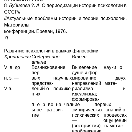
8
Будилова
?.
А.
О периодизации истории психологии в
СССР//
//Актуальные проблемы истории и теории психологии.
Материалы
конференции. Ереван, 1976.
7!
Развитие психологии в рамках философии
Хронология
Содержание
Итоги
атапа
VI в. до
Возникновение
Выделение науки о
пер-
душе и фор-
н. э. —
вых научных
мирование двух
представ-
направлений мате-
V в.
лений о психике
риализма и
н их
идеализма;
формирова-
п е р во на чал
ние первых
ьное ра эви -
эмпирических знаний о
тие
психических процессах
— ощущении
(восприятии), памяти»
воображении,