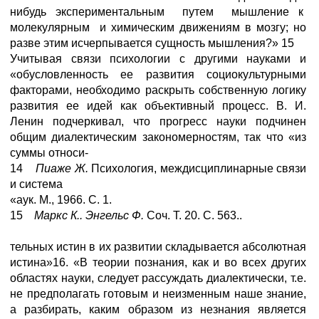
нибудь экспериментальным путем мышление к
молекулярным и химическим движениям в мозгу; но
разве этим исчерпывается сущность мышления?» 15
Учитывая связи психологии с другими науками и
«обусловленность ее развития социокультурными
факторами, необходимо раскрыть собственную логику
развития ее идей как объективный процесс. В. И.
Ленин подчеркивал, что прогресс науки подчинен
общим диалектическим закономерностям, так что «из
суммы относи-
14
Пиаже Ж.
Психология, междисциплинарные связи
и система
«аук. М., 1966. С. 1.
15
Маркс К.. Энгельс Ф.
Соч. Т. 20. С. 563..
тельных истин в их развитии складывается абсолютная
истина»16. «В теории познания, как и во всех других
областях науки, следует рассуждать диалектически, т.е.
не предполагать готовым и неизменным наше знание,
а разбирать, каким образом из незнания является