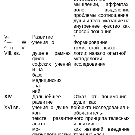
мышлении, аффектах,
воле; выделение
проблемы соотношения
души и тела; указание на
внутреннее чувство как
способ познания
V-
Развитие
*
^— W -
учения о
Формирование
^ п V
томистской психо-
VIII, вв.
душе в рамках
логии; начало опытной
фило-
методологии
софских учений
исследования
и на
базе
медицинских
зна-
ний
XIV—
Дальнейшее
Отказ от понимания
развитие
души как
XVI вв.
учения о душе в
объекта исследования и
кон-
объяснитель-
тексте развития
ного принципа телесных
анато-
и психичес-
мо-
ких явлений; введение
физиологических
термина «пси-