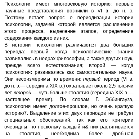
Психология имеет многовековую историю: первые
научные представления возникли в VI в. до н. э.
Поэтому встает вопрос о периодизации истории
психологии, задачей которой является расчленение
этого процесса, выделение этапов, определение
содержания каждого из них.
В истории психологии различаются два больших
периода: первый, когда психологические знания
развивались в недрах философии, а также других наук,
прежде всего естествознания; второй — когда
психология: развивалась как самостоятельная наука.
Они несоизмеримы по времени:
первый
период (VI в.
до н. э.— середина XIX в.) охватывает около 2,5 тысячи
лет,
второй
— чуть больше столетия (середина XIX в.—
настоящее время). По словам Г. Эббингауза,
психология имеет долгое-прошлое, но очень краткую
историю7. Выделение этих: двух периодов не требует
специальных обоснований, так как его критерии
очевидны, но поскольку каждый и& них растягивается
на столетия, необходима более дроб-ная