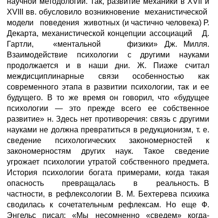
научной методологии. Так, развитие механики в XVII и
XVIII вв. обусловило возникновение механистической
модели поведения животных (и частично человека) Р.
Декарта, механистической концепции ассоциаций Д.
Гартли, «ментальной физики» Дж. Милля.
Взаимодействие психологии с другими науками
продолжается и в наши дни. Ж. Пиаже считал
междисциплинарные связи особенностью как
современного этапа в развитии психологии, так и ее
будущего. В то же время он говорил, что «будущее
психологии — это прежде всего ее собственное
развитие» н. Здесь нет противоречия: связь с другими
науками не должна превратиться в редукционизм, т. е.
сведение психологических закономерностей к
закономерностям других наук. Такое сведение
угрожает психологии утратой собственного предмета.
История психологии богата примерами, когда такая
опасность превращалась в реальность. В
частности, в рефлексологии В. М. Бехтерева психика
сводилась к сочетательным рефлексам. Но еще Ф.
Энгельс писал: «Мы несомненно «сведем» когда-