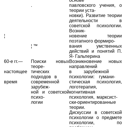
основе
.
павловского учения, о
теории уста-
новки). Развитие теории
деятельности в
советской психологии.
Возник-
¦
новение теории
поэтапного формиро-
¦ ™
вания умственных
действий и понятий П.
Я- Гальперина
60-е гг.—
Поиски новых
Возникновение новых
теоре-
направлений
настоящее
тических
в зарубежной
подходов в
психологии: гумани-
время
современной
стическая психология,
зарубеж-
логотерапия,
ной и советской
когнитивная
психо-
психология, марксист-
логии
ски-ориентированные
теории.
Дискуссии в советской
психологии о предмете
психологии, по