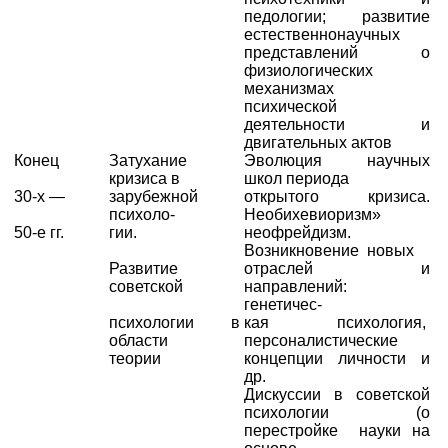
педологии; развитие
естественнонаучных
представлений о
физиологических
механизмах
психической
деятельности и
двигательных актов
Конец
Затухание
Эволюция научных
кризиса в
школ периода
30-х —
зарубежной
открытого кризиса.
психоло-
Необихевиоризм»
50-е гг.
гии.
неофрейдизм.
Возникновение новых
Развитие
отраслей и
советской
направлений:
генетичес-
психологии в
кая психология,
области
персоналистические
теории
концепции личности и
др.
Дискуссии в советской
психологии (о
перестройке науки на