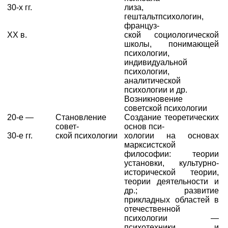
30-х гг.
лиза,
гештальтпсихологин,
француз-
XX в.
ской социологической
школы, понимающей
психологии,
индивидуальной
психологии,
аналитической
психологии и др.
Возникновение
советской психологии
20-е —
Становление
Создание теоретических
совет-
основ пси-
30-е гг.
ской психологии
хологии на основах
марксистской
философии: теории
установки, культурно-
исторической теории,
теории деятельности и
др.; развитие
прикладных областей в
отечественной
психологии —
психотехники и