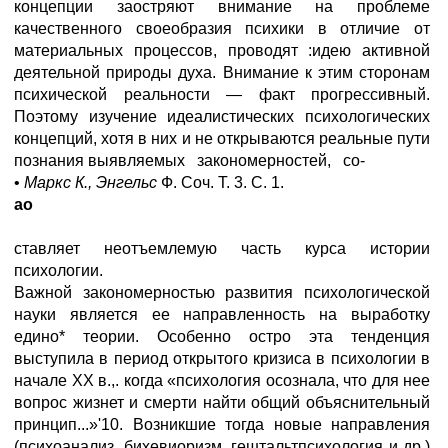
концепции заостряют внимание на проблеме
качественного своеобразия психики в отличие от
материальных процессов, проводят :идею активной
деятельной природы духа. Внимание к этим сторонам
психической реальности — факт прогрессивный.
Поэтому изучение идеалистических психологических
концепций, хотя в них и не открываются реальные пути
познания выявляемых закономерностей, со-
•
Маркс К., Энгельс
Ф. Соч. Т. 3. С. 1.
ао
ставляет неотъемлемую часть курса истории
психологии.
Важной закономерностью развития психологической
науки является ее направленность на выработку
едино* теории. Особенно остро эта тенденция
выступила в период открытого кризиса в психологии в
начале XX в.,. когда «психология осознала, что для нее
вопрос жизнет и смерти найти общий объяснительный
принцип...»'10. Возникшие тогда новые направления
(психоанализ, бихевиоризм, гештальтпсихология и др.)