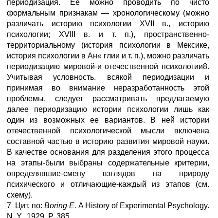
периодизация. Ее можно проводить по чисто
формальным признакам — хронологическому (можно
различать историю психологии XVII в., историю
психологии; XVIII в. и т. п.), пространственно-
территориальному (история психологии в Мексике,
история психологии в Ан« глии и т. п.), можно различать
периодизацию мировой-и отечественной психологии8.
Учитывая условность. всякой периодизации и
принимая во внимание неразработанность этой
проблемы, следует рассматривать предлагаемую
далее периодизацию истории психологии лишь как
один из возможных ее вариантов. В ней истории
отечественной психологической мысли включена
составной частью в историю развития мировой науки.
В качестве основания для разделения этого процесса
на этапы-были выбраны содержательные критерии,
определявшие-смену взглядов на природу
психического и отличающие-каждый из этапов (см.
схему).
7 Цит. по:
Boring E.
A History of Experimental Psychology.
N. Y., 1929. P. 385.