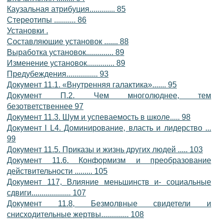
Каузальная атрибуция............. 85
Стереотипы ........... 86
Установки .
Составляющие установок ....... 88
Выработка установок.............. 89
Изменение установок.............. 89
Предубеждения................ 93
Документ 11.1. «Внутренняя галактика»....... 95
Документ П.2. Чем многолюднее, тем
безответственнее 97
Документ 11.3. Шум и успеваемость в школе..... 98
Документ I L4. Доминирование, власть и лидерство ...
99
Документ 11.5. Приказы и жизнь других людей ..... 103
Документ 11.6. Конформизм и преобразование
действительности ......... 105
Документ 117, Влияние меньшинств и- социальные
сдвиги.................... 107
Документ 11.8, Безмолвные свидетели и
снисходительные жертвы.............. 108