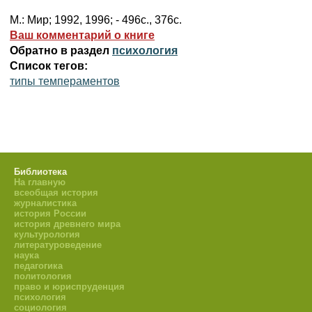
М.: Мир; 1992, 1996; - 496с., 376с.
Ваш комментарий о книге
Обратно в раздел
психология
Список тегов:
типы темпераментов
Библиотека
На главную
всеобщая история
журналистика
история России
история древнего мира
культурология
литературоведение
наука
педагогика
политология
право и юриспруденция
психология
социология