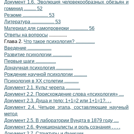
Документ 1.6. Эволюция человекообразных обезьян и
гоминид .......... 52
Резюме ..................... 53
Литература ................... 53
Материал для самопроверки ............... 56
Ответы на вопросы
...............
Глава 2.
Что такое психология? ................
Введение ....................
Развитие психологии ................
Первые шаги .................
Донаучная психология ..............
Рождение научной психологии ...........
Психология в XX столетии ............
Документ 2.1. Культ черепа ............
Документ 2.2. Происхождение слова «психология» ....
Документ 2.3. Душа и тело: 1+1=2 или 1+1=1?. . .
Документ 2.4. Четыре этапа, составляющие научный
метод
Документ 2.5. В лаборатории Вундта в 1879 году ....
Документ 2.6. Функционалисты и роль сознания . . . .
Документ 2.7. Структуры и функции ..........