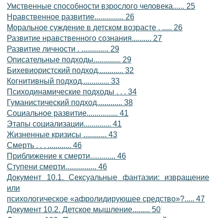
Умственные способности взрослого человека...... 25
Нравственное развитие............... 26
Моральное суждение в детском возрасте . ..... 26
Развитие нравственного сознания.......... 27
Развитие личности . .............. 29
Описательные подходы.............. 29
Бихевиористский подход............. 32
Когнитивный подход.............. 33
Психодинамические подходы . . . 34
Гуманистический подход............. 38
Социальное развитие................ 41
Этапы социализации.............. 41
Жизненные кризисы ............ 43
Смерть . . . ............ 46
Приближение к смерти............. 46
Ступени смерти................ 46
Документ 10.1. Сексуальные фантазии: извращение
или
психологическое «афролидирующее средство»?..... 47
Документ 10.2. Детское мышление......... 50