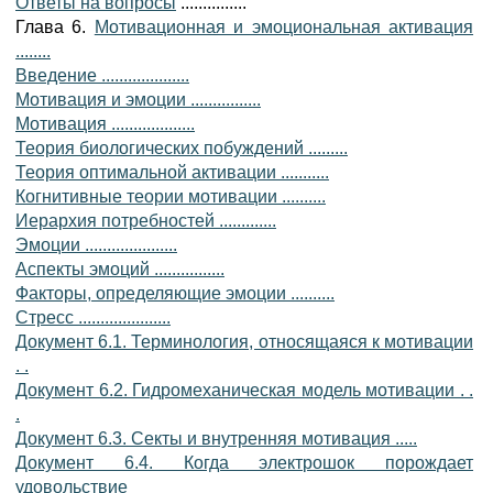
Ответы на вопросы
...............
Глава 6.
Мотивационная и эмоциональная активация
........
Введение ....................
Мотивация и эмоции ................
Мотивация ...................
Теория биологических побуждений .........
Теория оптимальной активации ...........
Когнитивные теории мотивации ..........
Иерархия потребностей .............
Эмоции .....................
Аспекты эмоций ................
Факторы, определяющие эмоции ..........
Стресс .....................
Документ 6.1. Терминология, относящаяся к мотивации
. .
Документ 6.2. Гидромеханическая модель мотивации . .
.
Документ 6.3. Секты и внутренняя мотивация .....
Документ 6.4. Когда электрошок порождает
удовольствие