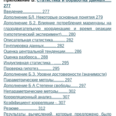
Приложение Б.
Статистика и обработка данных......
277
Введение.................. 277
Дополнение БЛ, Некоторые основные понятия 279
Дополнение Б.2. Влияние потребления марихуаны на
глазодвигательную координацию и время реакции
(гипотетический эксперимент)...... 280
Описательная статистика............ 282
Группировка данных............ 282
Оценка центральной тенденции........ 286
Оценка разброса... 288
Индуктивная статистика . ....... 295
Проверка гипотез............. 295
Дополнение Б.З. Уровни достоверности (значимости)
Параметрические методы.......... 297
Дополнение Б А Степени свободы....... 297
Непараметрические методы......... 302
Корреляционный анализ.......... 307
Коэффициент корреляции -. 307
Резюме.................. 312
Результаты вычислений, которые предложено было