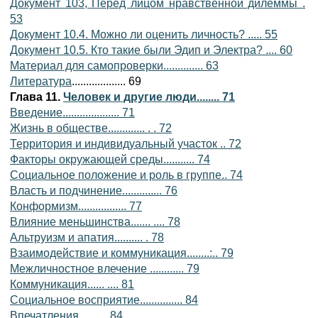
Документ 103, Перед лицом нравственной дилеммы .
53
Документ 10.4. Можно ли оценить личность? ..... 55
Документ 10.5. Кто такие были Эдип и Электра? .... 60
Материал для самопроверки.............. 63
Литература
................... 69
Глава 11.
Человек и другие люди........ 71
Введение.................... 71
Жизнь в обществе............. . . 72
Территория и индивидуальный участок .. 72
Факторы окружающей среды........... 74
Социальное положение и роль в группе.. 74
Власть и подчинение.............. 76
Конформизм................. 77
Влияние меньшинства....... .... 78
Альтруизм и апатия.......... . 78
Взаимодействие и коммуникация........:.. 79
Межличностное влечение ............ 79
Коммуникация...... .... 81
Социальное восприятие............... 84
Впечатления ......... 84