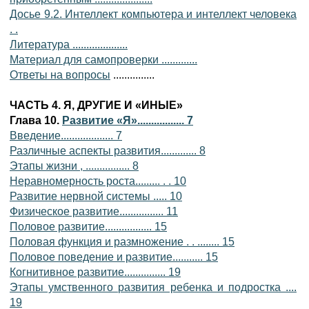
Досье 9.2. Интеллект компьютера и интеллект человека
. .
Литература ....................
Материал для самопроверки .............
Ответы на вопросы
...............
ЧАСТЬ 4. Я, ДРУГИЕ И «ИНЫЕ»
Глава 10.
Развитие «Я»................. 7
Введение................... 7
Различные аспекты развития............. 8
Этапы жизни , ................ 8
Неравномерность роста......... . . 10
Развитие нервной системы ..... 10
Физическое развитие................ 11
Половое развитие................. 15
Половая функция и размножение . . ........ 15
Половое поведение и развитие........... 15
Когнитивное развитие............... 19
Этапы умственного развития ребенка и подростка ....
19