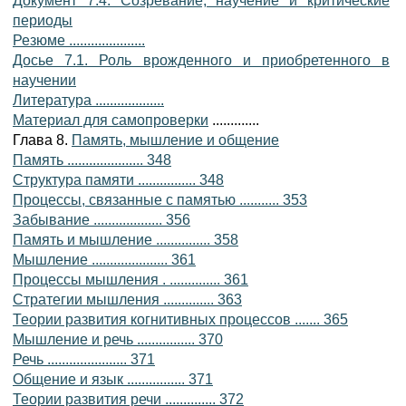
Документ 7.4. Созревание, научение и критические
периоды
Резюме .....................
Досье 7.1. Роль врожденного и приобретенного в
научении
Литература ...................
Материал для самопроверки
.............
Глава 8.
Память, мышление и общение
Память ..................... 348
Структура памяти ................ 348
Процессы, связанные с памятью ........... 353
Забывание ................... 356
Память и мышление ............... 358
Мышление ..................... 361
Процессы мышления . .............. 361
Стратегии мышления .............. 363
Теории развития когнитивных процессов ....... 365
Мышление и речь ................ 370
Речь ...................... 371
Общение и язык ................ 371
Теории развития речи .............. 372