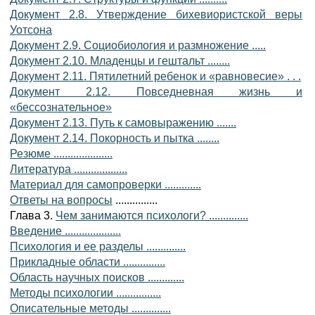
Документ 2.8. Утверждение бихевиористской веры
Уотсона
Документ 2.9. Социобиология и размножение .....
Документ 2.10. Младенцы и гештальт ........
Документ 2.11. Пятилетний ребенок и «равновесие» . . .
Документ 2.12. Повседневная жизнь и
«бессознательное»
Документ 2.13. Путь к самовыражению .......
Документ 2.14. Покорность и пытка ........
Резюме .....................
Литература ...................
Материал для самопроверки .............
Ответы на вопросы
...............
Глава 3.
Чем занимаются психологи? ..............
Введение ....................
Психология и ее разделы ..............
Прикладные области ...............
Область научных поисков .............
Методы психологии ................
Описательные методы ..............