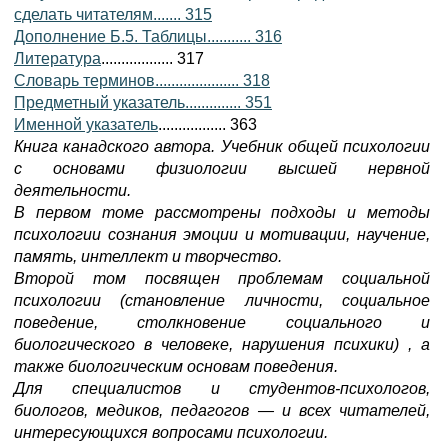
сделать читателям....... 315
Дополнение Б.5. Таблицы........... 316
Литература
.................. 317
Словарь терминов..................... 318
Предметный указатель.............. 351
Именной указатель
................. 363
Книга канадского автора. Учебник общей психологии
с основами физиологии высшей нервной
деятельности.
В первом томе рассмотрены подходы и методы
психологии сознания эмоции и мотивации, научение,
память, интеллект и творчество.
Второй том посвящен проблемам социальной
психологии (становление личности, социальное
поведение, столкновение социального и
биологического в человеке, нарушения психики) , а
также биологическим основам поведения.
Для специалистов и студентов-психологов,
биологов, медиков, педагогов — и всех читателей,
интересующихся вопросами психологии.