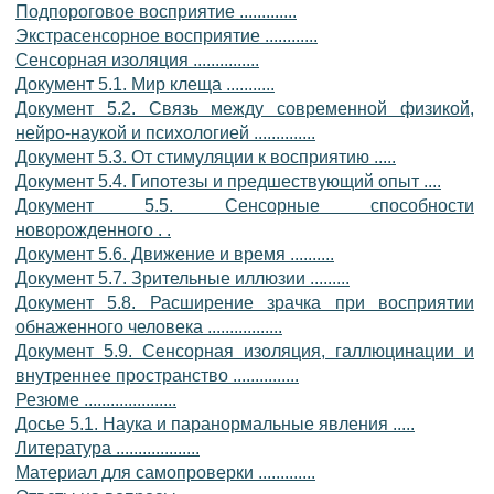
Подпороговое восприятие .............
Экстрасенсорное восприятие ............
Сенсорная изоляция ...............
Документ 5.1. Мир клеща ...........
Документ 5.2. Связь между современной физикой,
нейро-наукой и психологией ..............
Документ 5.3. От стимуляции к восприятию .....
Документ 5.4. Гипотезы и предшествующий опыт ....
Документ 5.5. Сенсорные способности
новорожденного . .
Документ 5.6. Движение и время ..........
Документ 5.7. Зрительные иллюзии .........
Документ 5.8. Расширение зрачка при восприятии
обнаженного человека .................
Документ 5.9. Сенсорная изоляция, галлюцинации и
внутреннее пространство ...............
Резюме .....................
Досье 5.1. Наука и паранормальные явления .....
Литература ...................
Материал для самопроверки .............