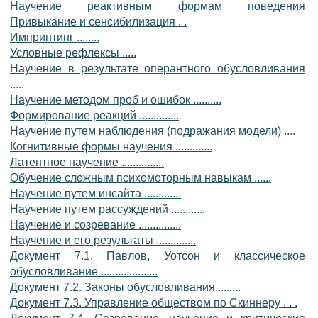
Научение реактивным формам поведения
Привыкание и сенсибилизация . .
Импринтинг ........
Условные рефлексы .....
Научение в результате оперантного обусловливания
.....
Научение методом проб и ошибок ..........
Формирование реакций ..............
Научение путем наблюдения (подражания модели) ....
Когнитивные формы научения .............
Латентное научение ...............
Обучение сложным психомоторным навыкам ......
Научение путем инсайта .............
Научение путем рассуждений ............
Научение и созревание ...............
Научение и его результаты ..............
Документ 7.1. Павлов, Уотсон и классическое
обусловливание ....................
Документ 7.2. Законы обусловливания ........
Документ 7.3. Управление обществом по Скиннеру . . .