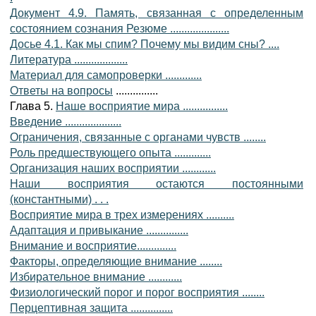
Документ 4.9. Память, связанная с определенным
состоянием сознания Резюме .....................
Досье 4.1. Как мы спим? Почему мы видим сны? ....
Литература ...................
Материал для самопроверки .............
Ответы на вопросы
...............
Глава 5.
Наше восприятие мира ................
Введение ....................
Ограничения, связанные с органами чувств ........
Роль предшествующего опыта .............
Организация наших восприятии ............
Наши восприятия остаются постоянными
(константными) . . .
Восприятие мира в трех измерениях ..........
Адаптация и привыкание ...............
Внимание и восприятие..............
Факторы, определяющие внимание ........
Избирательное внимание ............
Физиологический порог и порог восприятия ........
Перцептивная защита ...............