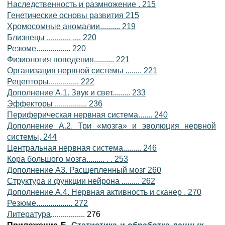
Наследственность и размножение . 215
Генетические основы развития 215
Хромосомные аномалии.......... 219
Близнецы ............ .... 220
Резюме................. 220
Физиология поведения.......... 221
Организация нервной системы ........ 221
Рецепторы............... 222
Дополнение А.1. Звук и свет......... 233
Эффекторы ................ 236
Периферическая нервная система....... 240
Дополнение А.2. Три «мозга» и эволюция нервной
системы, 244
Центральная нервная система......... 246
Кора большого мозга......... . . 253
Дополнение A3. Расщепленный мозг 260
Структура и функции нейрона ......... 262
Дополнение А.4. Нервная активность и сканер . 270
Резюме.................. 272
Литература
................. 276