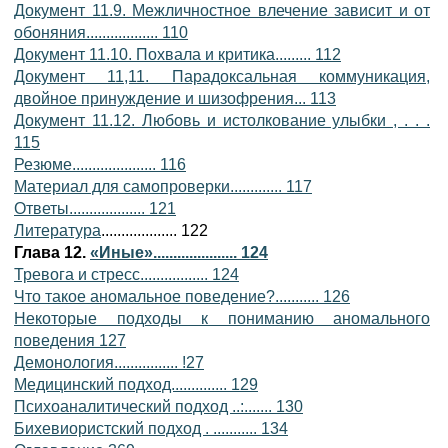
Документ 11.9. Межличностное влечение зависит и от
обоняния.................. 110
Документ 11.10. Похвала и критика......... 112
Документ 11,11. Парадоксальная коммуникация,
двойное принуждение и шизофрения... 113
Документ 11.12. Любовь и истолкование улыбки , . . .
115
Резюме..................... 116
Материал для самопроверки............. 117
Ответы................... 121
Литература
................... 122
Глава 12.
«Иные»..................... 124
Тревога и стресс................. 124
Что такое аномальное поведение?........... 126
Некоторые подходы к пониманию аномального
поведения 127
Демонология................ !27
Медицинский подход.............. 129
Психоаналитический подход ..:....... 130
Бихевиористский подход . ........... 134