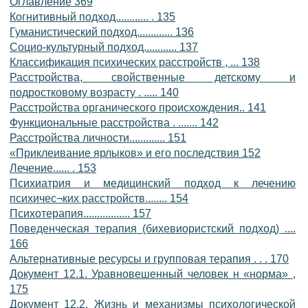
Оглавление 369
Когнитивный подход............ . 135
Гуманистический подход............. 136
Социо-культурный подход............ 137
Классификация психических расстройств , ... 138
Расстройства, свойственные детскому и
подростковому возрасту . ..... 140
Расстройства органического происхождения.. 141
Функциональные расстройства . ....... 142
Расстройства личности............. 151
«Приклеивание ярлыков» и его последствия 152
Лечение...... . 153
Психиатрия и медицинский подход к лечению
психичес¬ких расстройств........ 154
Психотерапия................. 157
Поведенческая терапия (бихевиористский подход) ....
166
Альтернативные ресурсы и групповая терапия . . . 170
Документ 12.1. Уравновешенный человек н «норма» ,
175
Документ 12.2. Жизнь и механизмы психологической