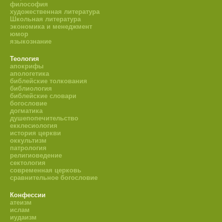
философия
художественная литература
Школьная литература
экономика и менеджмент
юмор
языкознание
Теология
апокрифы
апологетика
библейские толкования
библиология
библейские словари
богословие
догматика
душепопечительство
екклесиология
история церкви
оккультизм
патрология
религиоведение
сектология
современная церковь
сравнительное богословие
Конфессии
атеизм
ислам
иудаизм