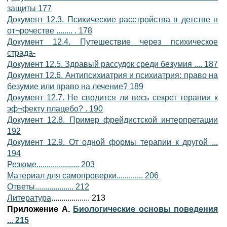
защиты 177
Документ 12.3. Психические расстройства в детстве н
от¬рочестве ........ . 178
Документ 12.4. Путешествие через психическое
страда-
Документ 12.5. Здравый рассудок среди безумия .... 187
Документ 12.6. Антипсихиатрия и психиатрия: право на
безумие или право на лечение? 189
Документ 12.7. Не сводится ли весь секрет терапии к
эф¬фекту плацебо? . 190
Документ 12.8. Пример фрейдистской интерпретации
192
Документ 12.9. От одной формы терапии к другой ...
194
Резюме..................... 203
Материал для самопроверки............. 206
Ответы................... 212
Литература
................... 213
Приложение А.
Биологические основы поведения
... 215