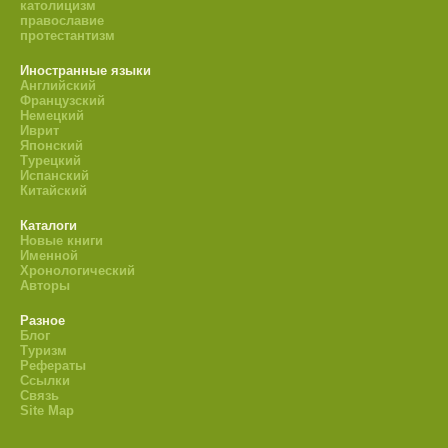
католицизм
православие
протестантизм
Иностранные языки
Английский
Французский
Немецкий
Иврит
Японский
Турецкий
Испанский
Китайский
Каталоги
Новые книги
Именной
Хронологический
Авторы
Разное
Блог
Туризм
Рефераты
Ссылки
Связь
Site Map