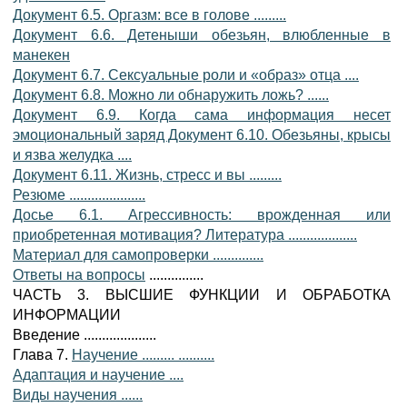
Документ 6.5. Оргазм: все в голове .........
Документ 6.6. Детеныши обезьян, влюбленные в
манекен
Документ 6.7. Сексуальные роли и «образ» отца ....
Документ 6.8. Можно ли обнаружить ложь? ......
Документ 6.9. Когда сама информация несет
эмоциональный заряд Документ 6.10. Обезьяны, крысы
и язва желудка ....
Документ 6.11. Жизнь, стресс и вы .........
Резюме .....................
Досье 6.1. Агрессивность: врожденная или
приобретенная мотивация? Литература ...................
Материал для самопроверки ..............
Ответы на вопросы
...............
ЧАСТЬ 3. ВЫСШИЕ ФУНКЦИИ И ОБРАБОТКА
ИНФОРМАЦИИ
Введение ....................
Глава 7.
Научение ......... ..........
Адаптация и научение ....
Виды научения ......