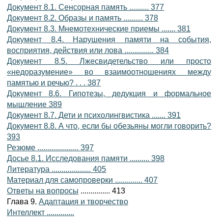
Документ 8.1. Сенсорная память .......... 377
Документ 8.2. Образы и память .......... 378
Документ 8.3. Мнемотехнические приемы ....... 381
Документ 8.4. Нарушения памяти на события,
восприятия, действия или лова ............... 384
Документ 8.5. Лжесвидетельство или просто
«недоразумение» во взаимоотношениях между
памятью и речью? . . . 387
Документ 8.6. Гипотезы, дедукция и формальное
мышление 389
Документ 8.7. Дети и психолингвистика ....... 391
Документ 8.8. А что, если бы обезьяны могли говорить?
393
Резюме ..................... 397
Досье 8.1. Исследования памяти .......... 398
Литература .................... 405
Материал для самопроверки .............. 407
Ответы на вопросы
............... 413
Глава 9.
Адаптация и творчество
Интеллект ..............