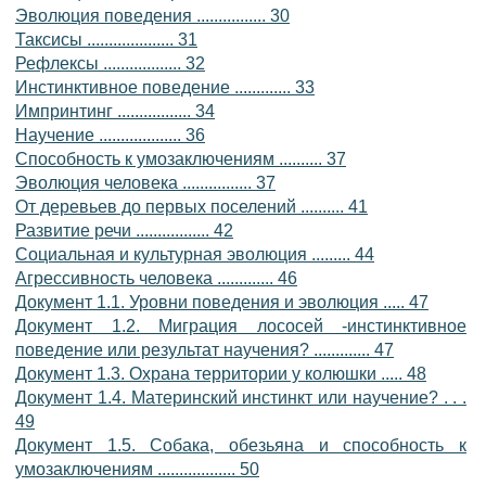
Эволюция поведения ................ 30
Таксисы .................... 31
Рефлексы .................. 32
Инстинктивное поведение ............. 33
Импринтинг ................. 34
Научение ................... 36
Способность к умозаключениям .......... 37
Эволюция человека ................ 37
От деревьев до первых поселений .......... 41
Развитие речи ................. 42
Социальная и культурная эволюция ......... 44
Агрессивность человека ............. 46
Документ 1.1. Уровни поведения и эволюция ..... 47
Документ 1.2. Миграция лососей -инстинктивное
поведение или результат научения? ............. 47
Документ 1.3. Охрана территории у колюшки ..... 48
Документ 1.4. Материнский инстинкт или научение? . . .
49
Документ 1.5. Собака, обезьяна и способность к
умозаключениям .................. 50