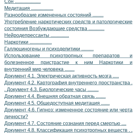
Сон .....................
Медитация ..................
Разнообразие измененных состояний .........
Употребление наркотических средств и патологические
состояния Возбуждающие средства .............
Нейродепрессанты ...............
Наркотики ..................
Галлюциногены и психоделитики ..........
Использование психотропных препаратов и
болезненное пристрастие к ним Наркотики и
внутренний мир человека ........
Документ 4.1. Электрическая активность мозга .....
Документ 4.2. Картография внутреннего пространства .
. Документ 4.3. Биологические часы .........
Документ 4.4. Внешняя обратная связь ........
Документ 4.5. Общедоступная медитация .......
Документ 4.6. Гипноз: измененное состояние или черта
личности?
Документ 4.7. Состояние сознания перед смертью ....
Документ 4.8. Классификация психотропных веществ . .
.