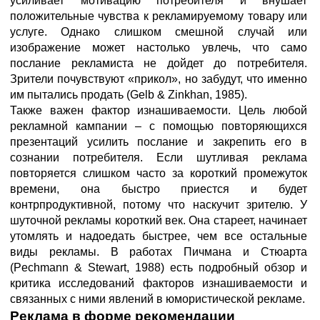
усиливает мотивацию потребителя и внушает
положительные чувства к рекламируемому товару или
услуге. Однако слишком смешной случай или
изображение может настолько увлечь, что само
послание рекламиста не дойдет до потребителя.
Зрители почувствуют «прикол», но забудут, что именно
им пытались продать (Gelb & Zinkhan, 1985).
Также важен фактор изнашиваемости. Цель любой
рекламной кампании – с помощью повторяющихся
презентаций усилить послание и закрепить его в
сознании потребителя. Если шутливая реклама
повторяется слишком часто за короткий промежуток
времени, она быстро приестся и будет
контрпродуктивной, потому что наскучит зрителю. У
шуточной рекламы короткий век. Она стареет, начинает
утомлять и надоедать быстрее, чем все остальные
виды рекламы. В работах Пичмана и Стюарта
(Pechmann & Stewart, 1988) есть подробный обзор и
критика исследований факторов изнашиваемости и
связанных с ними явлений в юмористической рекламе.
Реклама в форме рекомендации