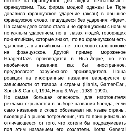
похоже на французское для людей, незнакомых с
французским. Так, фирма модной одежды Le Tigre
добавила французское ударение (аксан) в обычное
французское слово, пишущееся без ударения: «tigre».
На самом деле слово стало и не французским с новым
ненужным ударением, но в глазах людей, говорящих
по-английски, которые знают, что во французском есть
ударения, а в английском – нет, это слово стало похоже
на французское. Другой пример: мороженое
HaagenDazs производится в Нью-Йорке, но его
необычное название, как бы иностранное,
предполагает зарубежного производителя. Наша
реакция на иностранные названия варьируется в
зависимости от товара и страны (Harris, Garner-Earl,
Sprick & Carroll, 1994; Hong & Wyer, 1989, 1990).
Но самая большая опасность для изготовителя
рекламы скрывается в выборе названия бренда, если
само название и слово обозначает на языке страны,
входящей в рынок потребления, что-то принципиально
отличающееся от того, что хотели бы подразумевать
под этим названием его создатели. Когда General