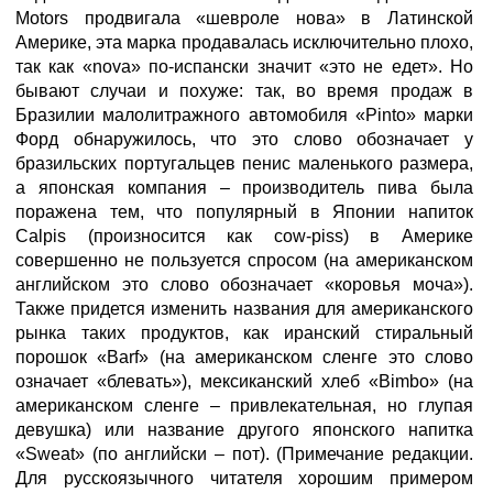
Motors продвигала «шевроле нова» в Латинской
Америке, эта марка продавалась исключительно плохо,
так как «nova» по-испански значит «это не едет». Но
бывают случаи и похуже: так, во время продаж в
Бразилии малолитражного автомобиля «Pinto» марки
Форд обнаружилось, что это слово обозначает у
бразильских португальцев пенис маленького размера,
а японская компания – производитель пива была
поражена тем, что популярный в Японии напиток
Calpis (произносится как cow-piss) в Америке
совершенно не пользуется спросом (на американском
английском это слово обозначает «коровья моча»).
Также придется изменить названия для американского
рынка таких продуктов, как иранский стиральный
порошок «Barf» (на американском сленге это слово
означает «блевать»), мексиканский хлеб «Bimbo» (на
американском сленге – привлекательная, но глупая
девушка) или название другого японского напитка
«Sweat» (по английски – пот). (Примечание редакции.
Для русскоязычного читателя хорошим примером