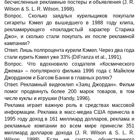
бесчисленные рекламные постеры и объявления (J. R.
Wilson & S. L. R. Wilson, 1998).
Вопрос. Сколько заядлых курильщиков покупали
сигареты Кэмел до вышедшего в 1988 году клипа,
рекламирующего «покладистый характер Старика
Джо», и сколько стали покупать их после рекламной
кампании?
Ответ. Лишь полпроцента курили Кэмел. Через два года
стали курить Кэмел уже 33% (DiFranza et al., 1991).
Вопрос. Что вдохновило создателя «Космического
Джема» – популярного фильма 1996 года с Майклом
Джорданом и Багсом Банни в главных ролях?
Ответ. Рекламный видеоклип «Заяц Джордан». Фильм
помог продвинуть более 200 марок товаров, в том
числе куклы и игрушки (Handy, 1996).
Реклама играет важную роль в средствах массовой
информации. Реклама в масс-медиа США принесла в
1995 году доход в 161 миллиард долларов, реклама и
рекламные компании во всем мире принесли 351
миллиард долларов дохода (J. R. Wilson & S. L. R.
Wilson, 1998). Если не считать общественного