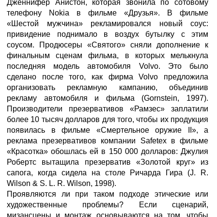
Дженнифер Анистон, которая звонила по сотовому
телефону Nokia в фильме «Друзья». В фильме
«Шестой мужчина» рекламировался новый соус:
привидение поднимало в воздух бутылку с этим
соусом. Продюсеры «Святого» сняли дополнение к
финальным сценам фильма, в которых мелькнула
последняя модель автомобиля Volvo. Это было
сделано после того, как фирма Volvo предложила
организовать рекламную кампанию, объединив
рекламу автомобиля и фильма (Gornstein, 1997).
Производители презервативов «Рамзес» заплатили
более 10 тысяч долларов для того, чтобы их продукция
появилась в фильме «Смертельное оружие II», а
реклама презервативов компании Safetex в фильме
«Красотка» обошлась ей в 150 000 долларов: Джулия
Робертс вытащила презерватив «Золотой круг» из
сапога, когда сидела на столе Ричарда Гира (J. R.
Wilson & S. L. R. Wilson, 1998).
Проявляются ли при таком подходе этические или
художественные проблемы? Если сценарий,
мизансцены и монтаж основываются на том, чтобы