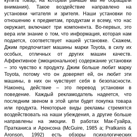
купить товар, на который раньше мы не обращали
внимания). Такое воздействие направлено на
установки читателя и зрителя. Наши установки по
отношению к предметам, продуктам и всему, что нас
окружает, включают три компонента. Во-первых, это
вера или знание о том, что информация, которая нам
подается, соответствует нашей установке. Скажем,
Джим предпочитает машины марки Toyota, в силу их
особых, отличных от других машин качеств.
Аффективное (эмоциональное) содержание установки
– это чувство к продукту. Джим больше любит марку
Toyota, потому что он доверяет ей, он любит эти
машины, в них он чувствует себя в безопасности.
Наконец, действие – это перевод установки в
поведение. Каждый рекламодатель надеется, что
последним звеном в этой цепи будет покупка товара
или продукта. Некоторые виды рекламы стремятся
воздействовать на наши убеждения, а другие больше
направлены на эмоции. В работах Мак-Гуайра,
Пратканиса и Аронсона (McGuire, 1985 a; Pratkanis &
Aronson, 1992) есть обзоры психологических