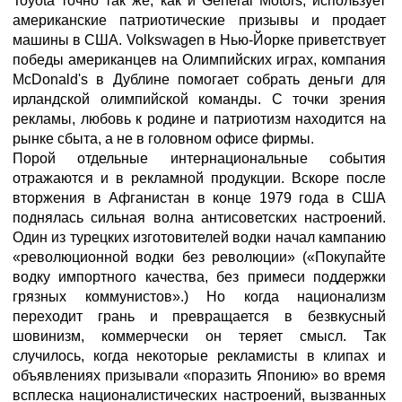
Toyota точно так же, как и General Motors, использует
американские патриотические призывы и продает
машины в США. Volkswagen в Нью-Йорке приветствует
победы американцев на Олимпийских играх, компания
McDonald's в Дублине помогает собрать деньги для
ирландской олимпийской команды. С точки зрения
рекламы, любовь к родине и патриотизм находится на
рынке сбыта, а не в головном офисе фирмы.
Порой отдельные интернациональные события
отражаются и в рекламной продукции. Вскоре после
вторжения в Афганистан в конце 1979 года в США
поднялась сильная волна антисоветских настроений.
Один из турецких изготовителей водки начал кампанию
«революционной водки без революции» («Покупайте
водку импортного качества, без примеси поддержки
грязных коммунистов».) Но когда национализм
переходит грань и превращается в безвкусный
шовинизм, коммерчески он теряет смысл. Так
случилось, когда некоторые рекламисты в клипах и
объявлениях призывали «поразить Японию» во время
всплеска националистических настроений, вызванных