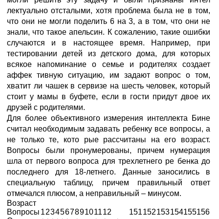
лектуально отсталыми, хотя проблема была не в том,
что они не могли поделить 6 на 3, а в том, что они не
знали, что такое апельсин. К сожалению, такие ошибки
случаются и в настоящее время. Например, при
тестировании детей из детского дома, для которых
всякое напоминание о семье и родителях создает
аффек тивную ситуацию, им задают вопрос о том,
хватит ли чашек в сервизе на шесть человек, который
стоит у мамы в буфете, если в гости придут двое их
друзей с родителями.
Для более объективного измерения интеллекта Бине
считал необходимым задавать ребенку все вопросы, а
не только те, кото рые рассчитаны на его возраст.
Вопросы были пронумерованы, причем нумерация
шла от первого вопроса для трехлетнего ре бенка до
последнего для 18-летнего. Данные заносились в
специальную таблицу, причем правильный ответ
отмечался плюсом, а неправильный – минусом.
Возраст
Вопросы
1
2
3
4
5
6
7
8
9
10
11
12
151
152
153
154
155
156