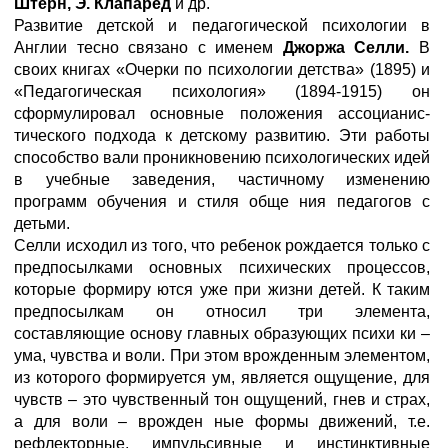
Штерн, Э. Клапаред
и др.
Развитие детской и педагогической психологии в
Англии тесно связано с именем
Джоржа Селли.
В
своих книгах «Очерки по психологии детства» (1895) и
«Педагогическая психология» (1894-1915) он
сформулировал основные положения ассоцианис-
тического подхода к детскому развитию. Эти работы
способство вали проникновению психологических идей
в учебные заведения, частичному изменению
программ обучения и стиля обще ния педагогов с
детьми.
Селли исходил из того, что ребенок рождается только с
предпосылками основных психических процессов,
которые формиру ются уже при жизни детей. К таким
предпосылкам он относил три элемента,
составляющие основу главных образующих психи ки –
ума, чувства и воли. При этом врожденным элементом,
из которого формируется ум, является ощущение, для
чувств – это чувственный тон ощущений, гнев и страх,
а для воли – врожден ные формы движений, т.е.
рефлекторные, импульсивные и инстинктивные