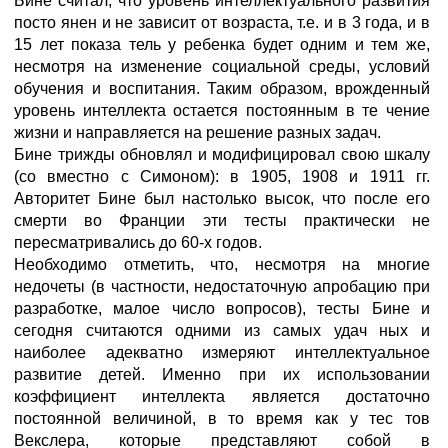
Бине считал, что уровень интеллектуального развития
посто янен и не зависит от возраста, т.е. и в 3 года, и в
15 лет показа тель у ребенка будет одним и тем же,
несмотря на изменение социальной среды, условий
обучения и воспитания. Таким образом, врожденный
уровень интеллекта остается постоянным в те чение
жизни и направляется на решение разных задач.
Бине трижды обновлял и модифицировал свою шкалу
(со вместно с Симоном): в 1905, 1908 и 1911 гг.
Авторитет Бине был настолько высок, что после его
смерти во Франции эти тесты практически не
пересматривались до 60-х годов.
Необходимо отметить, что, несмотря на многие
недочеты (в частности, недостаточную апробацию при
разработке, малое число вопросов), тесты Бине и
сегодня считаются одними из самых удач ных и
наиболее адекватно измеряют интеллектуальное
развитие детей. Именно при их использовании
коэффициент интеллекта является достаточно
постоянной величиной, в то время как у тес тов
Векслера, которые представляют собой в