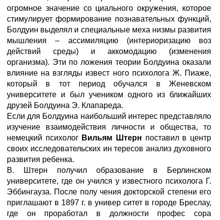
огромное значение со циального окружения, которое
стимулирует формирование познавательных функций,
Болдуин выделял и специальные меха низмы развития
мышления – ассимиляцию (интериоризацию воз
действий среды) и аккомодацию (изменения
организма). Эти по ложения теории Болдуина оказали
влияние на взгляды извест ного психолога Ж. Пиаже,
который в тот период обучался в Женевском
университете и был учеником одного из ближайших
друзей Болдуина Э. Клапареда.
Если для Болдуина наибольший интерес представляло
изучение взаимодействия личности и общества, то
немецкий психолог
Вильям Штерн
поставил в центр
своих исследовательских ин тересов анализ духовного
развития ребенка.
В. Штерн получил образование в Берлинском
университете, где он учился у известного психолога Г.
Эббингауза. После полу чения докторской степени его
приглашают в 1897 г. в универ ситет в городе Бреслау,
где он проработал в должности профес сора