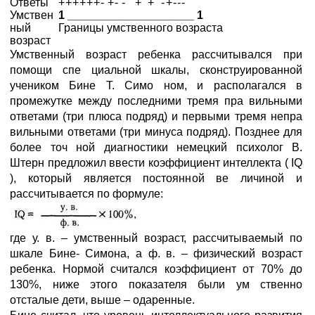
Ответы
+
+
+
+
+
+
-
+
-
-
+
+
-
+
-
-
-
Умствен
1 ____________________ 1
ный
Границы умственного возраста
возраст
Умственный возраст ребенка рассчитывался при
помощи спе циальной шкалы, сконструированной
учеником Бине Т. Симо ном, и располагался в
промежутке между последними тремя пра вильными
ответами (три плюса подряд) и первыми тремя непра
вильными ответами (три минуса подряд). Позднее для
более точ ной диагностики немецкий психолог В.
Штерн предложил ввести коэффициент интеллекта ( IQ
), который является постоянной ве личиной и
рассчитывается по формуле:
где у. в. – умственный возраст, рассчитываемый по
шкале Бине- Симона, а ф. в. – физический возраст
ребенка. Нормой считался коэффициент от 70% до
130%, ниже этого показателя были ум ственно
отсталые дети, выше – одаренные.