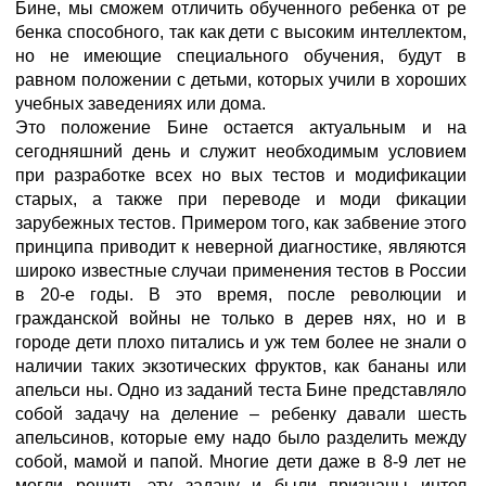
Бине, мы сможем отличить обученного ребенка от ре
бенка способного, так как дети с высоким интеллектом,
но не имеющие специального обучения, будут в
равном положении с детьми, которых учили в хороших
учебных заведениях или дома.
Это положение Бине остается актуальным и на
сегодняшний день и служит необходимым условием
при разработке всех но вых тестов и модификации
старых, а также при переводе и моди фикации
зарубежных тестов. Примером того, как забвение этого
принципа приводит к неверной диагностике, являются
широко известные случаи применения тестов в России
в 20-е годы. В это время, после революции и
гражданской войны не только в дерев нях, но и в
городе дети плохо питались и уж тем более не знали о
наличии таких экзотических фруктов, как бананы или
апельси ны. Одно из заданий теста Бине представляло
собой задачу на деление – ребенку давали шесть
апельсинов, которые ему надо было разделить между
собой, мамой и папой. Многие дети даже в 8-9 лет не
могли решить эту задачу и были признаны интел