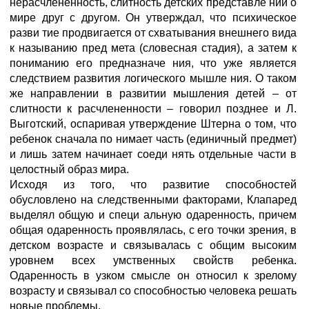
нерасчлененность, слитность детских представле ний о
мире друг с другом. Он утверждал, что психическое
разви тие продвигается от схватывания внешнего вида
к называнию пред мета (словесная стадия), а затем к
пониманию его предназначе ния, что уже является
следствием развития логического мышле ния. О таком
же направлении в развитии мышления детей – от
слитности к расчлененности – говорил позднее и Л.
Выготский, оспаривая утверждение Штерна о том, что
ребенок сначала по нимает часть (единичный предмет)
и лишь затем начинает соеди нять отдельные части в
целостный образ мира.
Исходя из того, что развитие способностей
обусловлено на следственными факторами, Клапаред
выделял общую и специ альную одаренность, причем
общая одаренность проявлялась, с его точки зрения, в
детском возрасте и связывалась с общим высоким
уровнем всех умственных свойств ребенка.
Одаренность в узком смысле он относил к зрелому
возрасту и связывал со способностью человека решать
новые проблемы.