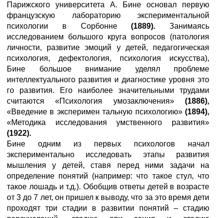
Парижского университета А. Бине основал первую
французскую лабораторию экспериментальной
психологии в Сорбонне
(1889).
Занимаясь
исследованием большого круга вопросов (патология
личности, развитие эмоций у детей, педагогическая
психология, дефектология, психология искусства),
Бине большое внимание уделял проблеме
интеллектуального развития и диагностике уровня это
го развития. Его наиболее значительными трудами
считаются «Психология умозаключения»
(1886),
«Введение в эксперимен тальную психологию»
(1894),
«Методика исследования умственного развития»
(1922).
Бине одним из первых психологов начал
экспериментально исследовать этапы развития
мышления у детей, ставя перед ними задачи на
определение понятий (например: что такое стул, что
такое лошадь и т.д.). Обобщив ответы детей в возрасте
от 3 до 7 лет, он пришел к выводу, что за это время дети
проходят три стадии в развитии понятий – стадию