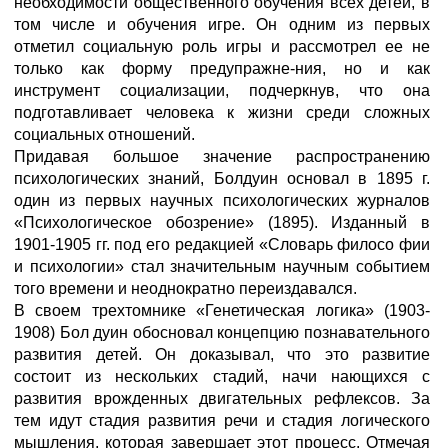
необходимости общественного обучения всех детей, в
том числе и обучения игре. Он одним из первых
отметил социальную роль игры и рассмотрел ее не
только как форму предупражне-ния, но и как
инструмент социализации, подчеркнув, что она
подготавливает человека к жизни среди сложных
социальных отношений.
Придавая большое значение распространению
психологических знаний, Болдуин основал в 1895 г.
один из первых научных психологических журналов
«Психологическое обозрение» (1895). Изданный в
1901-1905 гг. под его редакцией «Словарь филосо фии
и психологии» стал значительным научным событием
того времени и неоднократно переиздавался.
В своем трехтомнике «Генетическая логика» (1903-
1908) Бол дуин обосновал концепцию познавательного
развития детей. Он доказывал, что это развитие
состоит из нескольких стадий, начи нающихся с
развития врожденных двигательных рефлексов. За
тем идут стадия развития речи и стадия логического
мышления, которая завершает этот процесс. Отмечая