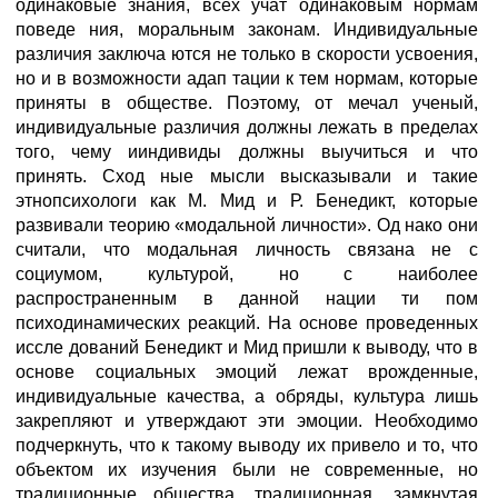
одинаковые знания, всех учат одинаковым нормам
поведе ния, моральным законам. Индивидуальные
различия заключа ются не только в скорости усвоения,
но и в возможности адап тации к тем нормам, которые
приняты в обществе. Поэтому, от мечал ученый,
индивидуальные различия должны лежать в пределах
того, чему ииндивиды должны выучиться и что
принять. Сход ные мысли высказывали и такие
этнопсихологи как М. Мид и Р. Бенедикт, которые
развивали теорию «модальной личности». Од нако они
считали, что модальная личность связана не с
социумом, культурой, но с наиболее
распространенным в данной нации ти пом
психодинамических реакций. На основе проведенных
иссле дований Бенедикт и Мид пришли к выводу, что в
основе социальных эмоций лежат врожденные,
индивидуальные качества, а обряды, культура лишь
закрепляют и утверждают эти эмоции. Необходимо
подчеркнуть, что к такому выводу их привело и то, что
объектом их изучения были не современные, но
традиционные общества, традиционная, замкнутая