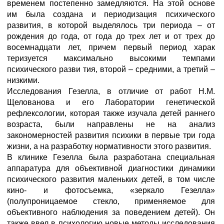
временем постепенно замедляются. На этой основе
им была создана и периодизация психического
развития, в которой выделялось три периода – от
рождения до года, от года до трех лет и от трех до
восемнадцати лет, причем первый период харак
теризуется максимально высокими темпами
психического разви тия, второй – средними, а третий –
низкими.
Исследования Гезелла, в отличие от работ Н.М.
Щелованова и его Лаборатории генетической
рефлексологии, которая также изучала детей раннего
возраста, были направлены не на анализ
закономерностей развития психики в первые три года
жизни, а на разработку нормативности этого развития.
В клинике Гезелла была разработана специальная
аппаратура для объективной диагностики динамики
психического развития маленьких детей, в том числе
кино- и фотосъемка, «зеркало Гезелла»
(полупроницаемое стекло, применяемое для
объективного наблюдения за поведением детей). Он
также ввел в психологию новые методы исследования