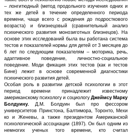
– лонгитюдный (метод продольного изучения одних и
тех же детей в течение определенного периода
времени, чаще всего с рождения до подросткового
возраста) и близнецовый (сравнительный анализ
психического развития монозиготных близнецов). На
основе этих исследований была вы работана система
тестов и показателей нормы для детей от 3 месяцев до
6 лет по следующим показателям – моторика, речь,
адаптивное поведение, личностно-социальное
поведение. Моди фикация этих тестов (как и тестов
Бине) лежит в основе современной диагностики
психического развития детей.
Особая роль в развитии детской психологии в этот
период времени принадлежит известному
американскому психологу и социологу
Джеймсу Марку
Болдуину.
Д.М. Болдуин был про фессором
университетов Принстона, Балтимора, Торонто, Мехи
ко и Женевы, а также президентом Американской
психологической ассоциации (1897). Он был одним из
немногих ученых того времени, кто считал