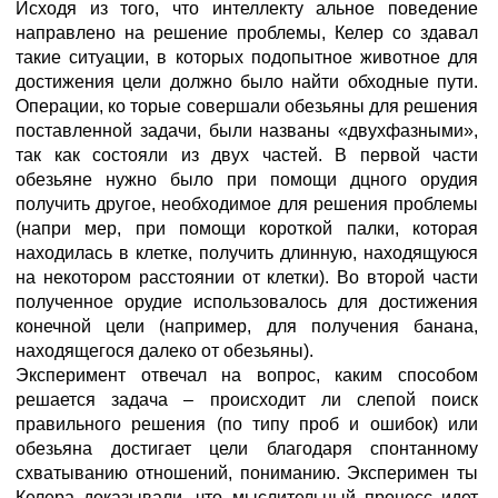
Исходя из того, что интеллекту альное поведение
направлено на решение проблемы, Келер со здавал
такие ситуации, в которых подопытное животное для
достижения цели должно было найти обходные пути.
Операции, ко торые совершали обезьяны для решения
поставленной задачи, были названы «двухфазными»,
так как состояли из двух частей. В первой части
обезьяне нужно было при помощи дцного орудия
получить другое, необходимое для решения проблемы
(напри мер, при помощи короткой палки, которая
находилась в клетке, получить длинную, находящуюся
на некотором расстоянии от клетки). Во второй части
полученное орудие использовалось для достижения
конечной цели (например, для получения банана,
находящегося далеко от обезьяны).
Эксперимент отвечал на вопрос, каким способом
решается задача – происходит ли слепой поиск
правильного решения (по типу проб и ошибок) или
обезьяна достигает цели благодаря спонтанному
схватыванию отношений, пониманию. Эксперимен ты
Келера доказывали, что мыслительный процесс идет