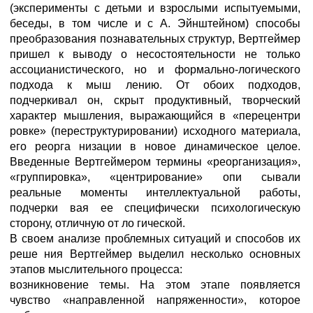
(эксперименты с детьми и взрослыми испытуемыми,
беседы, в том числе и с А. Эйнштейном) способы
преобразования познавательных структур, Вертгеймер
пришел к выводу о несостоятельности не только
ассоцианистического, но и формально-логического
подхода к мыш лению. От обоих подходов,
подчеркивал он, скрыт продуктивный, творческий
характер мышления, выражающийся в «перецентри
ровке» (переструктурировании) исходного материала,
его реорга низации в новое динамическое целое.
Введенные Вертгеймером термины «реорганизация»,
«группировка», «центрирование» опи сывали
реальные моменты интеллектуальной работы,
подчерки вая ее специфически психологическую
сторону, отличную от ло гической.
В своем анализе проблемных ситуаций и способов их
реше ния Вертгеймер выделил несколько основных
этапов мыслительного процесса:
возникновение темы. На этом этапе появляется
чувство «направленной напряженности», которое