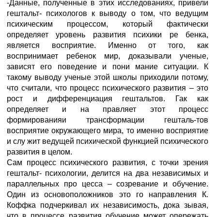
-Данные, полученные в этих исследованиях, привели
гештальт- психологов к выводу о том, что ведущим
психическим процессом, который фактически
определяет уровень развития психики ре бенка,
является восприятие. Именно от того, как
воспринимает ребенок мир, доказывали ученые,
зависят его поведение и пони мание ситуации. К
такому выводу ученые этой школы приходили потому,
что считали, что процесс психического развития – это
рост и дифференциация гештальтов. Гак как
определяет и на правляет этот процесс
формированияи трансформации гешталь-тов
восприятие окружающего мира, то именно восприятие
и слу жит ведущей психической функцией психического
развития в целом.
Сам процесс психического развития, с точки зрения
гештальт- психологии, делится на два независимых и
параллельных про цесса – созревание и обучение.
Один из основоположников это го направления К.
Коффка подчеркивал их независимость, дока зывая,
что в процессе развития обучение может опережать