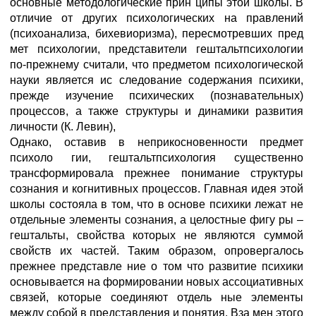
основные методологические прин ципы этой школы. В
отличие от других психологических на правлений
(психоанализа, бихевиоризма), пересмотревших пред
мет психологии, представители гештальтпсихологии
по-прежнему считали, что предметом психологической
науки является ис следование содержания психики,
прежде изучение психических (познавательных)
процессов, а также структуры и динамики развития
личности (К. Левин),
Однако, оставив в неприкосновенности предмет
психоло гии, гештальтпсихология существенно
трансформировала прежнее понимание структуры
сознания и когнитивных процессов. Главная идея этой
школы состояла в том, что в основе психики лежат не
отдельные элементы сознания, а целостные фигу ры –
гештальты, свойства которых не являются суммой
свойств их частей. Таким образом, опровергалось
прежнее представле ние о том что развитие психики
основывается на формировании новых ассоциативных
связей, которые соединяют отдель ные элементы
между собой в представления и понятия. Вза мен этого