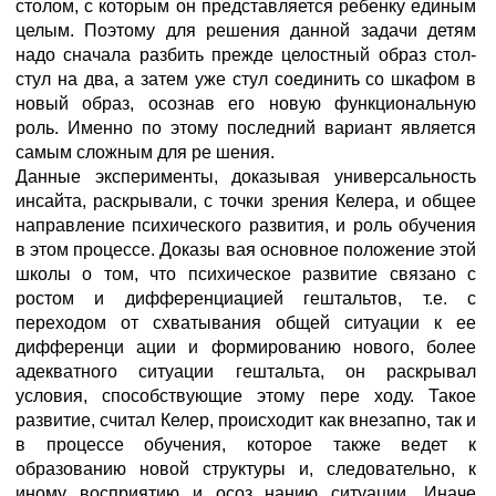
столом, с которым он представляется ребенку единым
целым. Поэтому для решения данной задачи детям
надо сначала разбить прежде целостный образ стол-
стул на два, а затем уже стул соединить со шкафом в
новый образ, осознав его новую функциональную
роль. Именно по этому последний вариант является
самым сложным для ре шения.
Данные эксперименты, доказывая универсальность
инсайта, раскрывали, с точки зрения Келера, и общее
направление психического развития, и роль обучения
в этом процессе. Доказы вая основное положение этой
школы о том, что психическое развитие связано с
ростом и дифференциацией гештальтов, т.е. с
переходом от схватывания общей ситуации к ее
дифференци ации и формированию нового, более
адекватного ситуации гештальта, он раскрывал
условия, способствующие этому пере ходу. Такое
развитие, считал Келер, происходит как внезапно, так и
в процессе обучения, которое также ведет к
образованию новой структуры и, следовательно, к
иному восприятию и осоз нанию ситуации. Иначе