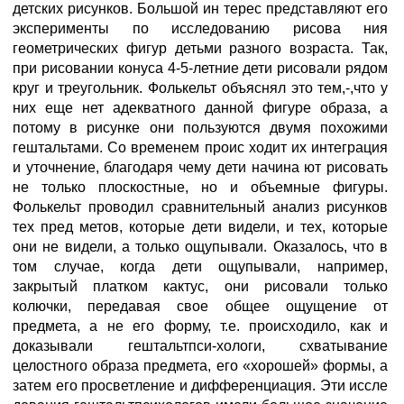
детских рисунков. Большой ин терес представляют его
эксперименты по исследованию рисова ния
геометрических фигур детьми разного возраста. Так,
при рисовании конуса 4-5-летние дети рисовали рядом
круг и треугольник. Фолькельт объяснял это тем,-,что у
них еще нет адекватного данной фигуре образа, а
потому в рисунке они пользуются двумя похожими
гештальтами. Со временем проис ходит их интеграция
и уточнение, благодаря чему дети начина ют рисовать
не только плоскостные, но и объемные фигуры.
Фолькельт проводил сравнительный анализ рисунков
тех пред метов, которые дети видели, и тех, которые
они не видели, а только ощупывали. Оказалось, что в
том случае, когда дети ощупывали, например,
закрытый платком кактус, они рисовали только
колючки, передавая свое общее ощущение от
предмета, а не его форму, т.е. происходило, как и
доказывали гештальтпси-хологи, схватывание
целостного образа предмета, его «хорошей» формы, а
затем его просветление и дифференциация. Эти иссле