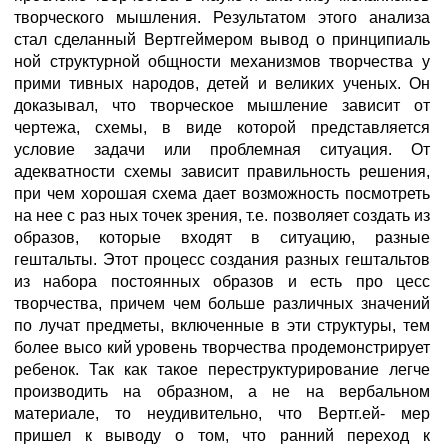
творческого мышления. Результатом этого анализа
стал сделанный Вертгеймером вывод о принципиаль
ной структурной общности механизмов творчества у
прими тивных народов, детей и великих ученых. Он
доказывал, что творческое мышление зависит от
чертежа, схемы, в виде которой представляется
условие задачи или проблемная ситуация. От
адекватности схемы зависит правильность решения,
при чем хорошая схема дает возможность посмотреть
на нее с раз ных точек зрения, т.е. позволяет создать из
образов, которые входят в ситуацию, разные
гештальты. Этот процесс создания разных гештальтов
из набора постоянных образов и есть про цесс
творчества, причем чем больше различных значений
по лучат предметы, включенные в эти структуры, тем
более высо кий уровень творчества продемонстрирует
ребенок. Так как такое переструктурирование легче
производить на образном, а не на вербальном
материале, то неудивительно, что Вертг.ей- мер
пришел к выводу о том, что ранний переход к