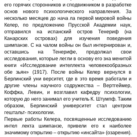
его горячих сторонников и сподвижником в разработке
основ нового психологического направления. За
несколько месяцев до нача ла первой мировой войны
Келер, по предложению Прусской Академии наук,
отправился на испанский остров Тенериф (на
Канарских островах) для изучения поведения
шимпанзе. С на чалом войны он был интернирован и,
оставшись на Тенерифе, продолжал свои
исследования, которые легли в основу его зна менитой
книги «Исследование интеллекта человекообразных
обе зьян» (1917). После войны Келер вернулся в
Берлинский уни верситет, где в это время работали и
другие члены научного содружества – Вертгеймер,
Коффка, Левин, и возглавил кафедру психологии,
которую до него занимал его учитель К. Штумпф. Таким
образом, Берлинский университет стал центром
гештальт- психологии.
Первые работы Келера, посвященные исследованию
интел лекта шимпанзе, привели его к наиболее
значимому открытию – открытию «инсайта» (озарения).