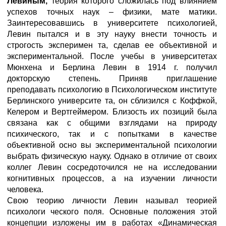
Левиным,
теория которого сложилась под влиянием
успехов точных наук – физики, мате матики.
Заинтересовавшись в университете психологией,
Левин пытался и в эту науку внести точность и
строгость эксперимен та, сделав ее объективной и
экспериментальной. После учебы в университетах
Мюнхена и Берлина Левин в 1914 г. получил
докторскую степень. Приняв приглашение
преподавать психологию в Психологическом институте
Берлинского университе та, он сблизился с Коффкой,
Келером и Вертгеймером. Близость их позиций была
связана как с общими взглядами на природу
психического, так и с попытками в качестве
объективной осно вы экспериментальной психологии
выбрать физическую науку. Однако в отличие от своих
коллег Левин сосредоточился не на исследовании
когнитивных процессов, а на изучении личности
человека.
Свою теорию личности Левин называл теорией
психологи ческого поля. Основные положения этой
концепции изложены им в работах «Динамическая