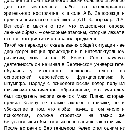
дования гештальтпсихологов имели большое значение
для оте чественных работ по исследованию
зрительного восприятия в школе А.В. Запорожца и
привели психологов этой школы (А.В. За порожца, Л.А.
Венгера) к мысли о том, что существуют опреде
ленные образы – сенсорные эталоны, которые лежат в
основе восприятия и узнавания предметов.
Такой же переход от схватывания общей ситуации к ее
диф ференциации происходит и в интеллектуальном
развитии, дока зывал В. Келер. Свою научную
деятельность он начинал в Берлинском университете,
обучаясь у известного психолога, одного из
основателей европейского функционализма К.
Штумпфа. Наряду с психологическим Келер получил
физико-математическое образование, его учителем
был создатель теории квантов Макс Планк, который
привил Келеру не только любовь к физике, но и
убеждение в том, что любая наука, в том числе и
психология, должна строиться на таких же
безусловных и объективных осно ваниях, как и физика.
После встречи с Вертгеймером Келер стал одним из