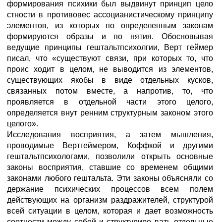
формирования психики был выдвинут принцип цело
стности в противовес ассоцианистическому принципу
элементов, из которых по определенным законам
формируются образы и по нятия. Обосновывая
ведущие принципы гештальтпсихолгии, Верт геймер
писал, что «существуют связи, при которых то, что
проис ходит в целом, не выводится из элементов,
существующих якобы в виде отдельных кусков,
связанных потом вместе, а напротив, то, что
проявляется в отдельной части этого целого,
определяется внут ренним структурным законом этого
целого».
Исследования восприятия, а затем мышления,
проводимые Вертгеймером, Коффкой и другими
гештальтпсихологами, позволили открыть основные
законы восприятия, ставшие со временем общими
законами любого гештальта. Эти законы объясняли со
держание психических процессов всем полем
действующих на организм раздражителей, структурой
всей ситуации в целом, которая и дает возможность
соотнести между собой и структуриро вать отдельные