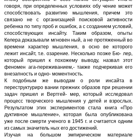
говоря, при определенных условиях обу чение может
способствовать развитию мышления, причем это
связано не с организацией поисковой активности
ребенка по типу проб и ошибок, а с созданием условий,
способствующих инсайту. Таким образом, опыты
Келера доказывали мгновен ный, а не протяженный во
времени характер мышления, в осно ве которого
лежит инсайт, т.е. озарение. Несколько позже Бю- лер,
который пришел к похожему выводу, назвал этот
феномен ага-переживанием,- также подчеркивая его
внезапность и одно- моментность.
К подобным же выводам о роли инсайта в
переструктуриро вании прежних образов при решении
задач пришел и Вертгей- мер, который исследовал
процесс творческого мышления у детей и взрослых.
Результатом этих экспериментов стала книга «Про
дуктивное мышление», которая была опубликована
уже после смерти ученого в 1945 г. и считается одним
из самых значитель ных его достижений.
Изучая на большом эмпирическом материале