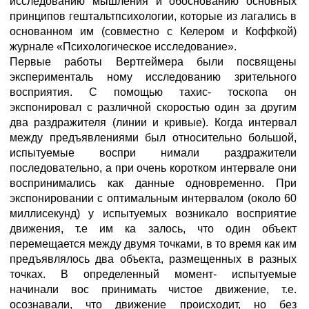
исследованию мышления и обоснованию основных
принципов гештальтпсихологии, которые из лагались в
основанном им (совместно с Келером и Коффкой)
журнале «Психологическое исследование».
Первые работы Вертгеймера были посвящены
эксперименталь ному исследованию зрительного
восприятия. С помощью тахис- тоскопа он
экспонировал с различной скоростью один за другим
два раздражителя (линии и кривые). Когда интервал
между предъявлениями был относительно большой,
испытуемые воспри нимали раздражители
последовательно, а при очень коротком интервале они
воспринимались как данные одновременно. При
экспонировании с оптимальным интервалом (около 60
миллисекунд) у испытуемых возникало восприятие
движения, т.е им ка залось, что один объект
перемещается между двумя точками, в то время как им
предъявлялось два объекта, размещенных в разных
точках. В определенный момент- испытуемые
начинали вос принимать чистое движение, т.е.
осознавали, что движение происходит, но без