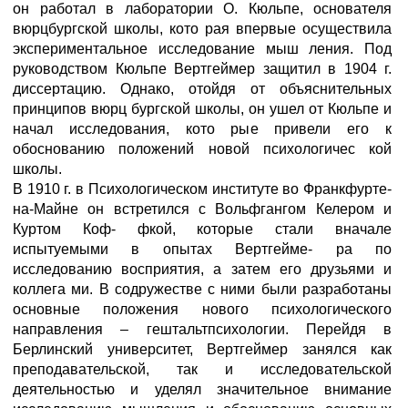
он работал в лаборатории О. Кюльпе, основателя
вюрцбургской школы, кото рая впервые осуществила
экспериментальное исследование мыш ления. Под
руководством Кюльпе Вертгеймер защитил в 1904 г.
диссертацию. Однако, отойдя от объяснительных
принципов вюрц бургской школы, он ушел от Кюльпе и
начал исследования, кото рые привели его к
обоснованию положений новой психологичес кой
школы.
В 1910 г. в Психологическом институте во Франкфурте-
на-Майне он встретился с Вольфгангом Келером и
Куртом Коф- фкой, которые стали вначале
испытуемыми в опытах Вертгейме- ра по
исследованию восприятия, а затем его друзьями и
коллега ми. В содружестве с ними были разработаны
основные положения нового психологического
направления – гештальтпсихологии. Перейдя в
Берлинский университет, Вертгеймер занялся как
преподавательской, так и исследовательской
деятельностью и уделял значительное внимание