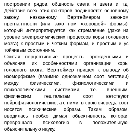
построении рядов, общность света и цвета и т.д.
Действие всех этих факторов подчиняется основному
закону, названному Вертгеймером законом
прегнантности (или зако ном «хорошей» формы),
который интерпретируется как стремление (даже на
уровне электрохимических процессов коры головного
мозга) к простым и четким формам, и простым и ус
тойчивым состояниям.
Считая перцептивные процессы врожденными и
объясняя их особенностями организации коры
головного мозга, Вертгеймер пришел к выводу об
изоморфизме (взаимно однозначном соот ветствии)
между физическими, физиологическими и
психологическими системами, т.е. внешним,
физическим гештальтам соот ветствуют
нейрофизиологические, а с ними, в свою очередь, соот
носятся психические образы. Таким образом,
вводилась необхо димая объективность, которая
превращала психологию в положительную,
объяснительную науку.