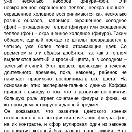
уже несколько наборов фигура–фон. Эти
неокрашенное–окрашенное теплое, неокра шенное–
окрашенное холодное воспринимаются как несколько
разных образов, например: окрашенное холодное
(фон) – окрашенное теплое (фигура) или окрашенное
теплое (фон) – окра шенное холодное (фигура). Таким
образом, единый прежде ге штальт превращается в
четыре, уже более точно отражающие цвет. Со
временем и эти образы дробятся, так как в теплом
выделяются желтый и красный цвета, а в холодном –
зеленый и синий. Этот процесс происходит в течение
длительного времени, пока, наконец, ребенок не
начинает правильно воспринимать все цвета. На
основании этих экспериментальных данных Коффка
пришел к выводу о том, что в развитии восприятия
большую роль играет сочетание фигуры и фона, на
котором демонстрируется данный предмет.
Он доказывал, что развитие цветового зрения
основывается на восприятии сочетания фигура–фон,
на их контрасте, и сфор мулировал один из законов
восприятия, который был назван транс- дукция. Этот