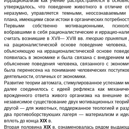
Иррационализм как учение распространялся в основн
утверждалось, что поведение животного в отличие о
неразумно, управляется темными, неосознаваемыми 
плана, имеющими свои истоки в органических потребност
Первыми собственно мотивационными, психоло
вобравшими в себя рационалистические и иррацио-налис
считать возникшие в XVII— XVIII вв.
теорию принятия
на рационалистической основе поведение человека
объясняющую на иррационалистической основе поведе
появилась в экономике и была связана с внедрением м
объяснение поведения человека, связанного с эконом
была перенесена на понимание человеческих поступков
деятельности, отличных от экономики.
Развитие теории автомата, стимулированное успехами м
далее соединилось с идеей рефлекса как механическ
врожденного ответа живого организма на внешние во
независимое существование двух мотивационных теорий:
другой — для животных, поддержанное теологией и ра
два противоборствуюших лагеря — материализм и иде
вплоть до конца
XIX
в.
Вторая половина
XIX
в. ознаменовалась рядом выдающ