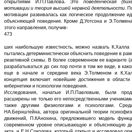
открытиями И.П.Павлова. Это
поведенческая (бих
мотивации и теория высшей нервной деятельности.
П
мотивации развивалась как логическое продолжение иде
объясняющей поведение. Кроме Д.Уотсона и Э.Толмена
этого направления, получив-
473
ших наибольшую известность, можно назвать К.Халла 
пытались детерминистически объяснить поведение в рам
реактивной схемы. В более современном ее варианте (а
разрабатываться до сих пор почти в том же виде, в ка
еще в начале и середине века Э.Толменом и К.Хал
концепция включает новейшие достижения в области 
кибернетики и психологии поведения.
Исследования, начатые И.П.Павловым, были прод
расширены не только его непосредственными учениками
также другими физиологами и психологами. Сред
НА.Бернштейна, автора оригинальной теории психофиз
движений, П.КАнохина, предложившего модель функц
современном уровне описывающую и объясняющую ди
акта, и Е.Н.Соколова, который открыл и исследовал ор