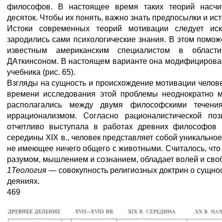
философов. В настоящее время таких теорий насчи
десяток. Чтобы их понять, важно знать предпосылки и ис
Истоки современных теорий мотивации следует иск
зародились сами психологические знания. В этом помож
известным американским специалистом в области
ДАткинсоном. В настоящем варианте она модифицирова
учебника (рис. 65).
Взгляды на сущность и происхождение мотивации челове
времени исследования этой проблемы неоднократно м
располагались между двумя философскими течени
иррационализмом. Согласно рационалистической по
отчетливо выступала в работах древних философов 
середины XIX в., человек представляет собой уникальное
не имеющее ничего общего с животными. Считалось, что о
разумом, мышлением и сознанием, обладает волей и сво
1
Теология
— совокупность религиозных доктрин о сущно
деяниях.
469