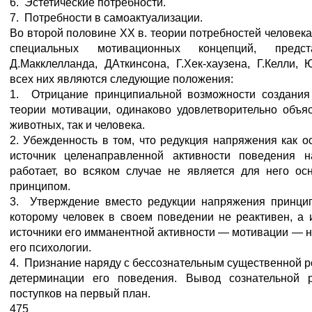
6. Эстетические потребности.
7. Потребности в самоактуализации.
Во второй половине XX в. теории потребностей человек
специальных мотивационных концепций, предс
Д.Макклелланда, ДАткинсона, Г.Хек-хаузена, Г.Келли,
всех них являются следующие положения:
1. Отрицание принципиальной возможности создания
теории мотивации, одинаково удовлетворительно объ
животных, так и человека.
2. Убежденность в том, что редукция напряжения как 
источник целенаправленной активности поведения 
работает, во всяком случае не является для него о
принципом.
3. Утверждение вместо редукции напряжения принцип
которому человек в своем поведении не реактивен, а и
источники его имманентной активности — мотивации — н
его психологии.
4. Признание наряду с бессознательным существенной р
детерминации его поведения. Вывод сознательной р
поступков на первый план.
475