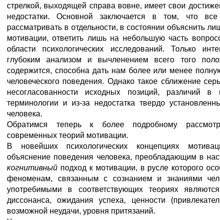
стрелкой, выходящей справа вовне, имеет свои достиже
недостатки. Основной заключается в том, что все
рассматривать в отдельности, в состоянии объяснить л
мотивации, ответить лишь на небольшую часть вопрос
области психологических исследований. Только инт
глубоким анализом и вычленением всего того поло
содержится, способна дать нам более или менее полну
человеческого поведения. Однако такое сближение серь
несогласованности исходных позиций, различий в 
терминологии и из-за недостатка твердо установлен
человека.
Обратимся теперь к более подробному рассмот
современных теорий мотивации.
В новейших психологических концепциях мотивац
объяснение поведения человека, преобладающим в на
когнитивный
подход к мотивации, в русле которого ос
феноменам, связанным с сознанием и знаниями чел
употребимыми в соответствующих теориях являются
диссонанса, ожидания успеха, ценности (привлекател
возможной неудачи, уровня притязаний.