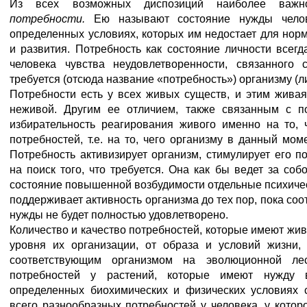
Из всех возможных диспозиций наиболее важн
потребности.
Ею называют состояние нужды чело
определенных условиях, которых им недостает для нор
и развития. Потребность как состояние личности всегд
человека чувства неудовлетворенности, связанного 
требуется (отсюда название «потребность») организму (л
Потребности есть у всех живых существ, и этим живая
неживой. Другим ее отличием, также связанным с по
избирательность реагирования живого именно на то, 
потребностей, т.е. на то, чего организму в данный мом
Потребность активизирует организм, стимулирует его п
на поиск того, что требуется. Она как бы ведет за соб
состояние повышенной возбудимости отдельные психичес
поддерживает активность организма до тех пор, пока со
нужды не будет полностью удовлетворено.
Количество и качество потребностей, которые имеют жив
уровня их организации, от образа и условий жизни,
соответствующим организмом на эволюционной ле
потребностей у растений, которые имеют нужду 
определенных биохимических и физических условиях 
всего разнообразных потребностей у человека, у котор