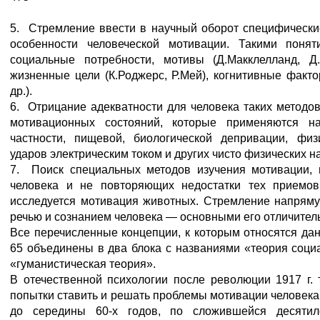
5. Стремление ввести в научный оборот специфическ
особенности человеческой мотивации. Такими понят
социальные потребности, мотивы (Д.Макклелланд, Д.А
жизненные цели (К.Роджерс, Р.Мей), когнитивные факто
др.).
6. Отрицание адекватности для человека таких методов
мотивационных состояний, которые применяются н
частности, пищевой, биологической депривации, физ
ударов электрическим током и других чисто физических н
7. Поиск специальных методов изучения мотивации, 
человека и не повторяющих недостатки тех приемо
исследуется мотивация животных. Стремление напряму
речью и сознанием человека — основными его отличите
Все перечисленные концепции, к которым относятся дан
65 объединены в два блока с названиями «теория соци
«гуманистическая теория».
В отечественной психологии после революции 1917 г.
попытки ставить и решать проблемы мотивации человека.
до середины 60-х годов, по сложившейся десятил