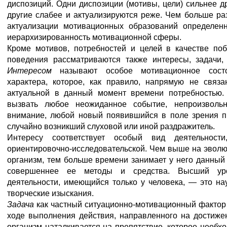
диспозиций. Одни диспозиции (мотивы, цели) сильнее д
другие слабее и актуализируются реже. Чем больше раз
актуализации мотивационных образований определен
иерархизированность мотивационной сферы.
Кроме мотивов, потребностей и целей в качестве поб
поведения рассматриваются также интересы, задачи,
Интересом
называют особое мотивационное состо
характера, которое, как правило, напрямую не связа
актуальной в данный момент времени потребностью.
вызвать любое неожиданное событие, непроизволь
внимание, любой новый появившийся в поле зрения п
случайно возникший слуховой или иной раздражитель.
Интересу соответствует особый вид деятельности
ориентировочно-исследовательской. Чем выше на эволю
организм, тем больше времени занимает у него данный 
совершеннее ее методы и средства. Высший уро
деятельности, имеющийся только у человека, — это на
творческие изыскания.
Задача
как частный ситуационно-мотивационный фактор в
ходе выполнения действия, направленного на достиже
организм наталкивается на препятствие, которое необх