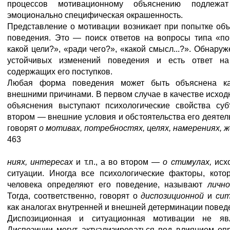
процессов мотивационному объяснению подлежат 
эмоционально специфическая окрашенность.
Представление о мотивации возникает при попытке объ
поведения. Это — поиск ответов на вопросы типа «по
какой цели?», «ради чего?», «какой смысл...?». Обнару
устойчивых изменений поведения и есть ответ н
содержащих его поступков.
Любая форма поведения может быть объяснена ка
внешними причинами. В первом случае в качестве исходн
объяснения выступают психологические свойства суб
втором — внешние условия и обстоятельства его деятел
говорят
о мотивах, потребностях, целях, намерениях, ж
463
ниях, интересах
и т.п., а во втором —
о стимулах,
исх
ситуации. Иногда все психологические факторы, кото
человека определяют его поведение, называют
личн
Тогда, соответственно, говорят о
диспозиционной
и
сит
как аналогах внутренней и внешней детерминации повед
Диспозиционная и ситуационная мотивации не яв
Диспозиции могут актуализироваться под влиянием опр