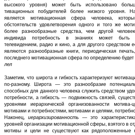
высокого уровня) может быть использовано боль
тивационных побудителей более низкого уровня. Н
является мотивационная сфера человека, котор
обстоятельств удовлетворения одного и того же мот
более разнообразные средства, чем другой челове
индивида потребность в знаниях может быть у
телевидением, радио и кино, а для другого средством 
являются разнообразные книги, периодическая печат
последнего мотивационная сфера по определению будет 
лел
Заметим, что широта и гибкость характеризуют мотивац
по-разному. Широта — это разнообразие потенциаль
способных для данного человека служить средством удо
потребности, а гибкость — подвижность связей, суще
уровнями иерархической организованности мотива-
мотивами и потребностями, мотивами и целями, потребн
Наконец,
иерархизированность
— это характеристик
уровней организации мотивационной сферы, взятого в от
мотивы и цели не существуют как рядоположенные 