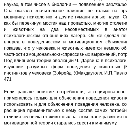
науках, в том числе в биологии — появлением
эволюци
Она оказала значительное влияние не только на пр
медицину, психологию и другие гуманитарные науки. 
как бы перекинул мостик над пропастью, многие столет
и животных на два несовместимых в анатомо
психологическом отношениях лагеря. Он же сделал п
вперед в поведенческом и мотивационном сближени
показав, что у человека и животных имеется немало о
частности эмоционально-экспрессивных выражений, потр
Под влиянием теории эволюции Ч. Дарвина в психологи
изучение разумных форм поведения у животных (В.
инстинктов у человека (З.Фрейд, У.Макдауголл, И.П.Павлов
471
Если раньше понятие потребности, ассоциированное
применялось только для объяснения поведения животног
использовать и для объяснения поведения человека, со
расширив применительно к нему состав самих потреб
отличия человека от животных на этом этапе развития п
мотивационной теории старались свести к минимуму.