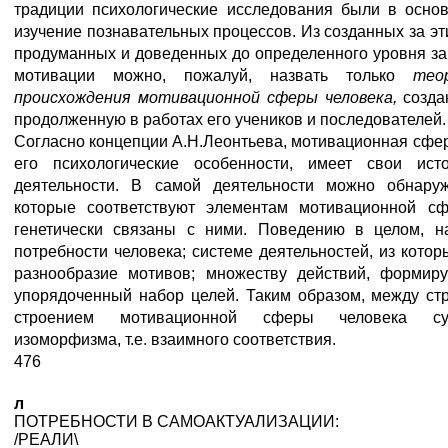
традиции психологические исследования были в осно
изучение познавательных процессов. Из созданных за эт
продуманных и доведенных до определенного уровня з
мотивации можно, пожалуй, назвать только
тео
происхождения мотивационной сферы человека,
созда
продолженную в работах его учеников и последователей.
Согласно концепции А.Н.Леонтьева, мотивационная сфера
его психологические особенности, имеет свои ист
деятельности. В самой деятельности можно обнару
которые соответствуют элементам мотивационной с
генетически связаны с ними. Поведению в целом, на
потребности человека; системе деятельностей, из кото
разнообразие мотивов; множеству действий, формир
упорядоченный набор целей. Таким образом, между стр
строением мотивационной сферы человека су
изоморфизма, т.е. взаимного соответствия.
476
л
ПОТРЕБНОСТИ В САМОАКТУАЛИЗАЦИИ:
/РЕАЛИ\