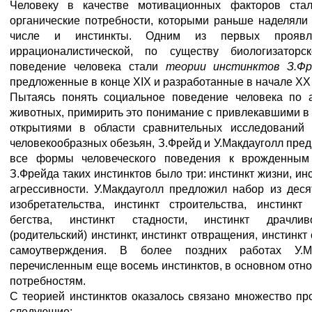
Человеку в качестве мотивационных факторов ста
органические потребности, которыми раньше наделяли 
числе и инстинкты. Одним из первых проявле
иррационалистической, по существу биологизаторс
поведение человека стали
теории инстинктов З.Фр
предложенные в конце XIX и разработанные в начале XX 
Пытаясь понять социальное поведение человека по 
животных, примирить это понимание с привлекавшими в 
открытиями в области сравнительных исследований 
человекообразных обезьян, З.Фрейд и У.Макдауголл пре
все формы человеческого поведения к врожденным 
З.Фрейда таких инстинктов было три: инстинкт жизни, ин
агрессивности. У.Макдауголл предложил набор из десят
изобретательства, инстинкт строительства, инстинкт
бегства, инстинкт стадности, инстинкт драчлив
(родительский) инстинкт, инстинкт отвращения, инстинкт
самоутверждения. В более поздних работах У.М
перечисленным еще восемь инстинктов, в основном отно
потребностям.
С теорией инстинктов оказалось связано множество пр
следующие: