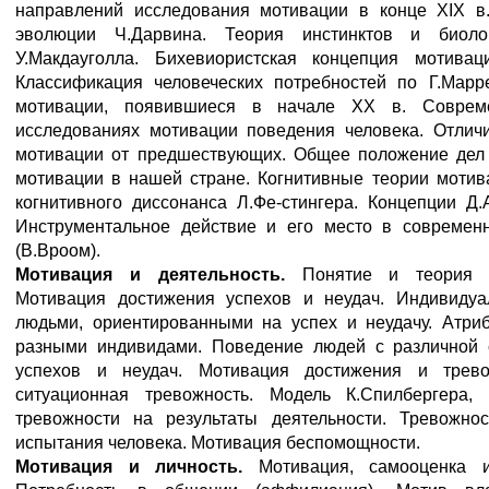
направлений исследования мотивации в конце XIX в
эволюции Ч.Дарвина. Теория инстинктов и биолог
У.Макдауголла. Бихевиористская концепция мотиваци
Классификация человеческих потребностей по Г.Марр
мотивации, появившиеся в начале XX в. Соврем
исследованиях мотивации поведения человека. Отлич
мотивации от предшествующих. Общее положение дел 
мотивации в нашей стране. Когнитивные теории мотив
когнитивного диссонанса Л.Фе-стингера. Концепции Д.
Инструментальное действие и его место в современ
(В.Вроом).
Мотивация и деятельность.
Понятие и теория к
Мотивация достижения успехов и неудач. Индивиду
людьми, ориентированными на успех и неудачу. Атри
разными индивидами. Поведение людей с различной 
успехов и неудач. Мотивация достижения и трево
ситуационная тревожность. Модель К.Спилбергера,
тревожности на результаты деятельности. Тревожно
испытания человека. Мотивация беспомощности.
Мотивация и личность.
Мотивация, самооценка и