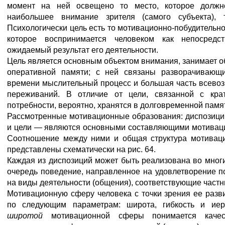
момент на ней освещено то место, которое должн
наибольшее внимание зрителя (самого субъекта), 
Психологически цель есть то мотивационно-побудительн
которое воспринимается человеком как непосред
ожидаемый результат его деятельности.
Цель является основным объектом внимания, занимает о
оперативной памяти; с ней связаны разворачивающ
времени мыслительный процесс и большая часть всев
переживаний. В отличие от цели, связанной с кра
потребности, вероятно, хранятся в долговременной памя
Рассмотренные мотивационные образования: диспозиции
и цели — являются основными составляющими мотивац
Соотношение между ними и общая структура мотивац
представлены схематически на рис. 64.
Каждая из диспозиций может быть реализована во многи
очередь поведение, направленное на удовлетворение по
на виды деятельности (общения), соответствующие част
Мотивационную сферу человека с точки зрения ее разв
по следующим параметрам: широта, гибкость и иер
широтой
мотивационной сферы понимается качес