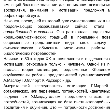
имеющий большое значение для понимания психофизио
восприятия, внимания и мотивации, предложил м
рефлекторной дуги.
Наконец, последней из теорий, уже существовавших в н
продолжающих разрабатываться сейчас, стала
потребностей животных.
Она развивалась под сил
иррационалистических традиций в понимании пов
современные представители видят свою задачу
физиологически объяснить механизмы работы 
биологических потребностей.
Начиная с 30-х годов XX в. появляются и выделяются
мотивации, относимые только к человеку. Одной из 
явилась теория мотивации, предложенная КЛевино
опубликованы работы представителей гуманистической 
А.Маслоу, Г.Оллпорт, К.Роджерс и др.
Американский исследователь мотивации Г.Марре
органических, или первичных, потребностей, идентичны
выделенным У.Макдауголлом, предложил список вто
потребностей, возникающих на базе инстинктоподобных
воспитания и обучения. Это — потребности достижения