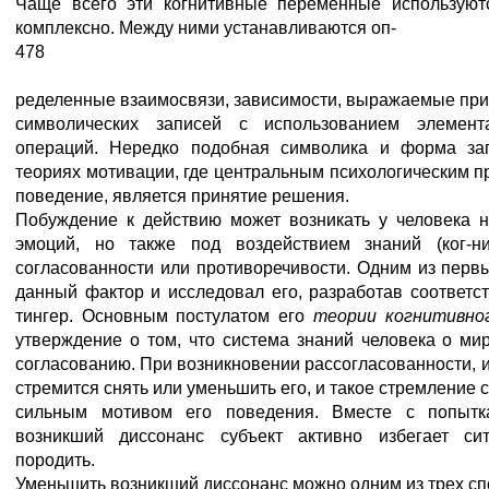
Чаще всего эти когнитивные переменные используютс
комплексно. Между ними устанавливаются оп-
478
ределенные взаимосвязи, зависимости, выражаемые пр
символических записей с использованием элемент
операций. Нередко подобная символика и форма за
теориях мотивации, где центральным психологическим 
поведение, является принятие решения.
Побуждение к действию может возникать у человека 
эмоций, но также под воздействием знаний (ког-ни
согласованности или противоречивости. Одним из перв
данный фактор и исследовал его, разработав соответс
тингер. Основным постулатом его
теории когнитивно
утверждение о том, что система знаний человека о мир
согласованию. При возникновении рассогласованности, 
стремится снять или уменьшить его, и такое стремление 
сильным мотивом его поведения. Вместе с попытк
возникший диссонанс субъект активно избегает си
породить.
Уменьшить возникший диссонанс можно одним из трех сп