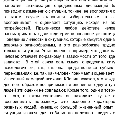
напротив, активизация определенных диспозиций (м
приводит к изменению ситуации, точнее, ее восприятия 
в таком случае становится избирательным, а са
воспринимает и оценивает ситуацию, исходя из ак
потребностей. Практически любое действие чело
рассматривать как двоякодетермини-рованное: диспозиц
Поведение личности в ситуациях, которые кажутся один
довольно разнообразным, и это разнообразие трудно
только к ситуации. Установлено, например, что даже н
человек отвечает по-разному в зависимости от того, гд
задаются. В этой связи есть смысл определить сит
психологически, так, как она представляется субъе
переживаниях, т.е. так, как человек понимает и оценивает 
Известный немецкий психолог КЛевин показал, что кажд
для него образом воспринимает и оценивает одну и ту 
людей эти оценки не совпадают. Кроме того, один и тот 
от того, в каком состоянии он находится, ту же 
воспринимать по-разному. Это особенно характерн
развитых людей, имеющих большой жизненный опыт 
ситуации извлечь для себя много полезного, видеть