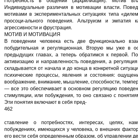
Потребность в общении (аффилиация). Мотив вла
Индивидуальные различия в мотивации власти. Пове
мотивами в экспериментальных ситуациях типа «диле
просоци-ального поведения. Альтруизм и эмпатия 
агрессивности и фрустрация.
МОТИВ И МОТИВАЦИЯ
В поведении человека есть две функционально вза
побудительная и регуляционная. Вторую мы уже в о
предыдущих главах, а теперь обратимся к первой. П
активизацию и направленность поведения, а регуляция 
складывается от начала и до конца в конкретной ситуа
психические процессы, явления и состояния: ощущени
воображение, внимание, мышление, способности, темпер
— все это обеспечивает в основном регуляцию поведени
стимуляции, или побуждения, то оно связано с понятия
Эти понятия включают в себя пред-
462
ставление о потребностях, интересах, целях, нам
побуждениях, имеющихся у человека, о внешних фактор
его вести себя определенным образом, об управлении д