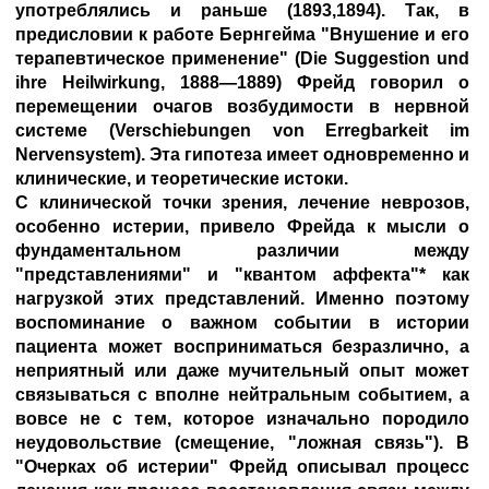
употреблялись и раньше (1893,1894). Так, в
предисловии к работе Бернгейма "Внушение и его
терапевтическое применение" (Die Suggestion und
ihre Heilwirkung, 1888—1889) Фрейд говорил о
перемещении очагов возбудимости в нервной
системе (Verschiebungen von Erregbarkeit im
Nervensystem). Эта гипотеза имеет одновременно и
клинические, и теоретические истоки.
С клинической точки зрения, лечение неврозов,
особенно истерии, привело Фрейда к мысли о
фундаментальном различии между
"представлениями" и "квантом аффекта"* как
нагрузкой этих представлений. Именно поэтому
воспоминание о важном событии в истории
пациента может восприниматься безразлично, а
неприятный или даже мучительный опыт может
связываться с вполне нейтральным событием, а
вовсе не с тем, которое изначально породило
неудовольствие (смещение, "ложная связь"). В
"Очерках об истерии" Фрейд описывал процесс