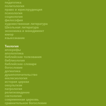
педагогика
политология
право и юриспруденция
психология
социология
философия
художественная литература
Школьная литература
экономика и менеджмент
юмор
языкознание
Теология
апокрифы
апологетика
библейские толкования
библиология
библейские словари
богословие
догматика
душепопечительство
екклесиология
история церкви
оккультизм
патрология
религиоведение
сектология
современная церковь
сравнительное богословие