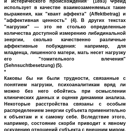
и истерического происхождения" (1893) Фрейд
использует в качестве взаимозаменяемых такие
выражения, как "квант аффекта" (Affektbetrag) и
"аффективная ценность" (4). В других текстах
"нагрузки" — это не столько определенные
количества доступной измерению либидинальной
энергии, сколько качественно различные
аффективные побуждения: например, для
младенца, лишенного матери, мать несет нагрузку
его "томительного влечения"
(Sehnsuchtbesetzung) (5).
*
Каковы бы ни были трудности, связанные с
понятием нагрузки, психоаналитикам вряд ли
можно без него обойтись при осмыслении
клинических данных и оценке динамики анализа.
Некоторые расстройства связаны с особым
распределением энергии субъекта применительно
к объектам и к самому себе. Вследствие этого,
например, состояние скорби приводит к явному
оскудению отношений субъекта с внешним миром,