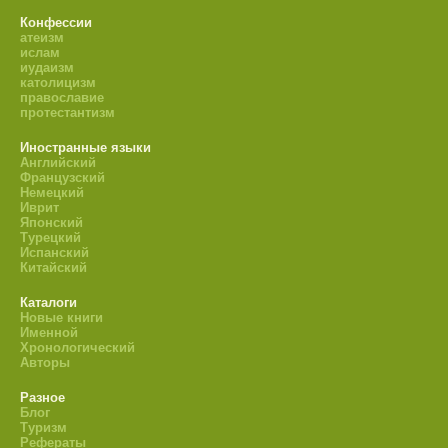
Конфессии
атеизм
ислам
иудаизм
католицизм
православие
протестантизм
Иностранные языки
Английский
Французский
Немецкий
Иврит
Японский
Турецкий
Испанский
Китайский
Каталоги
Новые книги
Именной
Хронологический
Авторы
Разное
Блог
Туризм
Рефераты