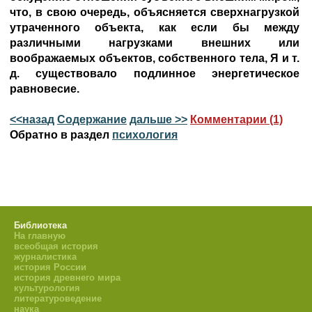
что, в свою очередь, объясняется сверхнагрузкой
утраченного объекта, как если бы между
различными нагрузками внешних или
воображаемых объектов, собственного тела, Я и т.
д. существовало подлинное энергетическое
равновесие.
<<назад
Содержание
дальше >>
Комментарии (1)
Обратно в раздел
психология
Библиотека
На главную
всеобщая история
журналистика
история России
история древнего мира
культурология
литературоведение
наука