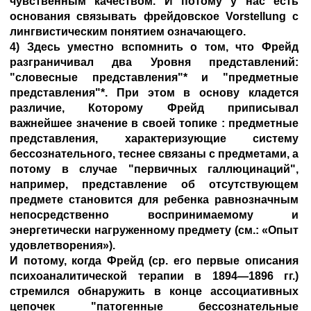
чувственным качеством. И потому у нас есть
основания связывать фрейдовское Vorstellung с
лингвистическим понятием означающего.
4) Здесь уместно вспомнить о том, что Фрейд
разграничивал два Уровня представлений:
"словесные представления"* и "предметные
представления"*. При этом в основу кладется
различие, Которому Фрейд приписывал
важнейшее значение в своей топике : предметные
представления, характеризующие систему
бессознательного, теснее связаны с предметами, а
потому в случае "первичных галлюцинаций",
например, представление об отсутствующем
предмете становится для ребенка равнозначным
непосредственно воспринимаемому и
энергетически нагруженному предмету (см.: «Опыт
удовлетворения»).
И потому, когда Фрейд (ср. его первые описания
психоаналитической терапии в 1894—1896 гг.)
стремился обнаружить в конце ассоциативных
цепочек "патогенные бессознательные