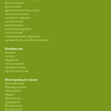
богословие
догматика
душепопечительство
екклесиология
история церкви
оккультизм
патрология
религиоведение
сектология
современная церковь
сравнительное богословие
Конфессии
атеизм
ислам
иудаизм
католицизм
православие
протестантизм
Иностранные языки
Английский
Французский
Немецкий
Иврит
Японский
Турецкий
Испанский
Китайский