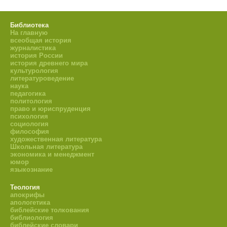
Библиотека
На главную
всеобщая история
журналистика
история России
история древнего мира
культурология
литературоведение
наука
педагогика
политология
право и юриспруденция
психология
социология
философия
художественная литература
Школьная литература
экономика и менеджмент
юмор
языкознание
Теология
апокрифы
апологетика
библейские толкования
библиология
библейские словари