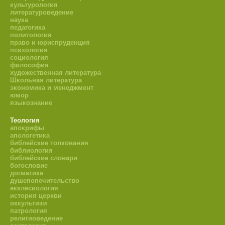
культурология
литературоведение
наука
педагогика
политология
право и юриспруденция
психология
социология
философия
художественная литература
Школьная литература
экономика и менеджмент
юмор
языкознание
Теология
апокрифы
апологетика
библейские толкования
библиология
библейские словари
богословие
догматика
душепопечительство
екклесиология
история церкви
оккультизм
патрология
религиоведение