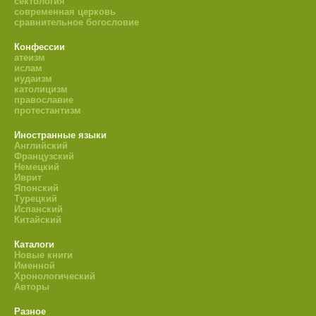
сектология
современная церковь
сравнительное богословие
Конфессии
атеизм
ислам
иудаизм
католицизм
православие
протестантизм
Иностранные языки
Английский
Французский
Немецкий
Иврит
Японский
Турецкий
Испанский
Китайский
Каталоги
Новые книги
Именной
Хронологический
Авторы
Разное