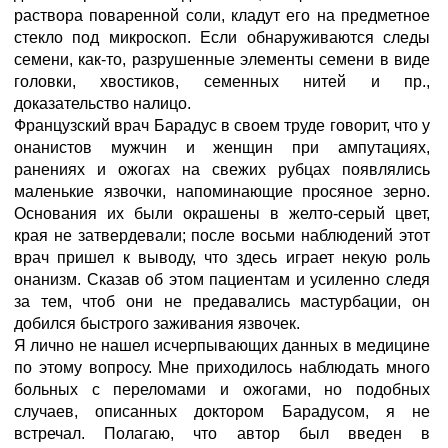
раствора поваренной соли, кладут его на предметное
стекло под микроскоп. Если обнаруживаются следы
семени, как-то, разрушенные элементы семени в виде
головки, хвостиков, семенных нитей и пр.,
доказательство налицо.
Французский врач Барадус в своем труде говорит, что у
онанистов мужчин и женщин при ампутациях,
ранениях и ожогах на свежих рубцах появлялись
маленькие язвочки, напоминающие просяное зерно.
Основания их были окрашены в желто-серый цвет,
края не затвердевали; после восьми наблюдений этот
врач пришел к выводу, что здесь играет некую роль
онанизм. Сказав об этом пациентам и усиленно следя
за тем, чтоб они не предавались мастурбации, он
добился быстрого заживания язвочек.
Я лично не нашел исчерпывающих данных в медицине
по этому вопросу. Мне приходилось наблюдать много
больных с переломами и ожогами, но подобных
случаев, описанных доктором Барадусом, я не
встречал. Полагаю, что автор был введен в