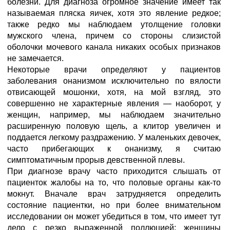
болезни. Для диагноза огромное значение имеет так
называемая пляска яичек, хотя это явление редкое;
также редко мы наблюдаем утолщение головки
мужского члена, причем со стороны слизистой
оболочки мочевого канала никаких особых признаков
не замечается.
Некоторые врачи определяют у пациентов
заболевания онанизмом исключительно по вялости
отвисающей мошонки, хотя, на мой взгляд, это
совершенно не характерные явления — наоборот, у
женщин, например, мы наблюдаем значительно
расширенную половую щель, а клитор увеличен и
поддается легкому раздражению. У маленьких девочек,
часто прибегающих к онанизму, я считаю
симптоматичным прорыв девственной плевы.
При диагнозе врачу часто приходится слышать от
пациенток жалобы на то, что половые органы как-то
мокнут. Вначале врач затрудняется определить
состояние пациентки, но при более внимательном
исследовании он может убедиться в том, что имеет тут
дело с резко выраженной поллюцией; женщины