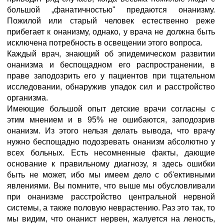
большой „фанатичностью" предаются онанизму.
Пожилой или старый человек естественно реже
прибегает к онанизму, однако, у врача не должна быть
исключена потребность в освещении этого вопроса.
Каждый врач, знающий об эпидемическом развитии
онанизма и беспощадном его распространении, в
праве заподозрить его у пациентов при тщательном
исследовании, обнаружив упадок сил и расстройство
организма.
Имеющие большой опыт детские врачи согласны с
этим мнением и в 95% не ошибаются, заподозрив
онанизм. Из этого нельзя делать вывода, что врачу
нужно беспощадно подозревать онанизм абсолютно у
всех больных. Есть несомненные факты, дающие
основание к правильному диагнозу, я здесь ошибки
быть не может, ибо мы имеем дело с об'ективными
явлениями. Вы помните, что выше мы обусловливали
при онанизме расстройство центральной нервной
системы, а также половую неврастению. Раз это так, то
мы видим, что онанист нервен, жалуется на леность,