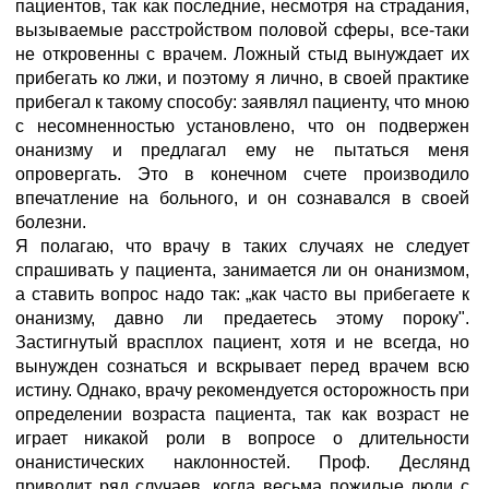
пациентов, так как последние, несмотря на страдания,
вызываемые расстройством половой сферы, все-таки
не откровенны с врачем. Ложный стыд вынуждает их
прибегать ко лжи, и поэтому я лично, в своей практике
прибегал к такому способу: заявлял пациенту, что мною
с несомненностью установлено, что он подвержен
онанизму и предлагал ему не пытаться меня
опровергать. Это в конечном счете производило
впечатление на больного, и он сознавался в своей
болезни.
Я полагаю, что врачу в таких случаях не следует
спрашивать у пациента, занимается ли он онанизмом,
а ставить вопрос надо так: „как часто вы прибегаете к
онанизму, давно ли предаетесь этому пороку".
Застигнутый врасплох пациент, хотя и не всегда, но
вынужден сознаться и вскрывает перед врачем всю
истину. Однако, врачу рекомендуется осторожность при
определении возраста пациента, так как возраст не
играет никакой роли в вопросе о длительности
онанистических наклонностей. Проф. Деслянд
приводит ряд случаев, когда весьма пожилые люди с