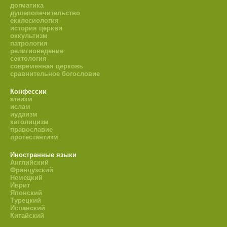
догматика
душепопечительство
екклесиология
история церкви
оккультизм
патрология
религиоведение
сектология
современная церковь
сравнительное богословие
Конфессии
атеизм
ислам
иудаизм
католицизм
православие
протестантизм
Иностранные языки
Английский
Французский
Немецкий
Иврит
Японский
Турецкий
Испанский
Китайский