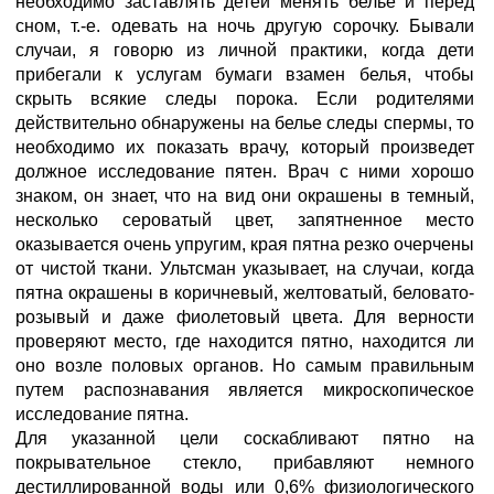
необходимо заставлять детей менять белье и перед
сном, т.-е. одевать на ночь другую сорочку. Бывали
случаи, я говорю из личной практики, когда дети
прибегали к услугам бумаги взамен белья, чтобы
скрыть всякие следы порока. Если родителями
действительно обнаружены на белье следы спермы, то
необходимо их показать врачу, который произведет
должное исследование пятен. Врач с ними хорошо
знаком, он знает, что на вид они окрашены в темный,
несколько сероватый цвет, запятненное место
оказывается очень упругим, края пятна резко очерчены
от чистой ткани. Ультсман указывает, на случаи, когда
пятна окрашены в коричневый, желтоватый, беловато-
розывый и даже фиолетовый цвета. Для верности
проверяют место, где находится пятно, находится ли
оно возле половых органов. Но самым правильным
путем распознавания является микроскопическое
исследование пятна.
Для указанной цели соскабливают пятно на
покрывательное стекло, прибавляют немного
дестиллированной воды или 0,6% физиологического