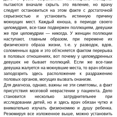
пытаются вначале скрыть это явление, но врачу
следует остановиться на этом факте с достаточной
серьезностью и установить истинную причину
мокнущих мест. Каждый юноша, в периоде своего
целомудрия, все-таки подвержен поллюциям, девушки
же при целомудрии — никогда. У женщин поллюции
наступают, главным образом, при перемене их
физического образа жизни, т.-е. у разводок, вдов,
соломенных вдов и это об'ясняется фактом перерыва
в половых отношениях, вот почему у целомудренных
девушек не бывает поллюций. Если же все-таки
девушка жалуется на мокнувшие места, то врач обязан
заподозрить здесь расположение к раздражению
половых органов, могущих вызвать онанизм.
Для диагноза, однако, важны не эти симптомы, а факт
присутствия мозговой неврастении у пациента. Дело
становится несколько затруднительнее при
исследовании детей, но и здесь врач обязан чутко и
внимательно изучать физиономию и душу ребенка.
Резюмируя все изложенное выше, можно установить