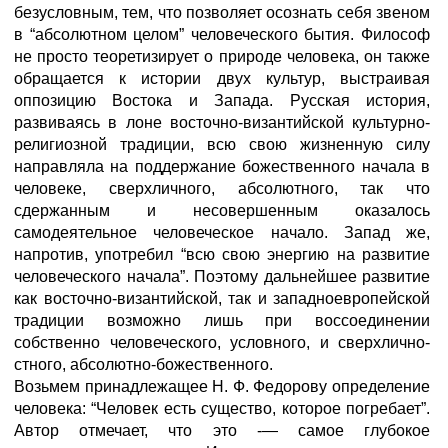
безусловным, тем, что позволяет осознать себя звеном
в “абсолютном целом” человеческого бытия. Философ
не просто теоретизирует о природе человека, он также
обращается к истории двух культур, выстраивая
оппозицию Восто­ка и Запада. Русская история,
развиваясь в лоне восточно-визан­тийской культурно-
религиозной традиции, всю свою жизненную силу
направляла на поддержание божественного начала в
челове­ке, сверхличного, абсолютного, так что
сдержанным и несовершен­ным оказалось
самодеятельное человеческое начало. Запад же,
напротив, употребил “всю свою энергию на развитие
человеческого начала”. Поэтому дальнейшее развитие
как восточно-византий­ской, так и западноевропейской
традиции возможно лишь при воссоединении
собственно человеческого, условного, и сверхлично­
стного, абсолютно-божественного.
Возьмем принадлежащее Н. Ф. Федорову определение
человека: “Человек есть существо, которое погребает”.
Автор отмечает, что это -— самое глубокое