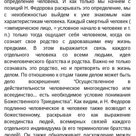
определение человека. И как только мы начнем с
позиций Н. Федорова раскрывать это определение, мы
с неизбежностью выйдем к уже знакомым нам
характеристикам человека. Каждый смертный человек (
=эмпирическое лицо, = услов­ное начало в человеке и т.
п.) только тогда ощущает себя человеком, когда он
сознает свое родство с даровавшими ему жизнь
предками. В этом выражается связь каждого
отдельного человека со всеми людьми, идея
всечеловеческого братства и родства. Важно не только
сознавать это родство, но и претворять его в жизнь
делом. По отношению к отцам таким делом может быть
дело воскрешения: “Осуществленное в
действительности человеческое многоединство или
всеединство... есть необходимое условие понимания
Божественного Триединства”. Как видим, и Н. Федоров
подлинно человеческое в человеке также возводит к
божественному, раскрывая его как выражение
всеединства людей, всемирных связей каждого
отдельного индивидуума (в его терми­нологии братства
людей). Он также обнаруживает расхождение между