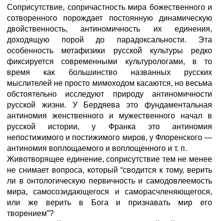
Соприсутствие, сопричастность мира божественного и
сотворен­ного порождает постоянную динамическую
двойственность, антиномичность их единения,
доходящую порой до парадоксальности. Эта
особенность метафизики русской культуры редко
фиксируется современными культурологами, в то
время как большинство названных русских
мыслителей не просто мимоходом касаются, но весьма
обстоятельно исследуют природу антиномичности
русской жизни. У Бердяева это фундаментальная
антиномия женственного и мужественного начал в
русской истории, у Франка это антино­мия
непостижимого и постижимого миров, у Флоренского —
антиномия воплощаемого и воплощенного и т. п.
Животворящее единение, соприсутствие тем не менее
не снима­ет вопроса, который “сводится к тому, верить
ли в онтологическую первичность и самодовлеемость
мира, самосозидающегося и само­расчленяющегося,
или же верить в Бога и признавать мир его
творением”?