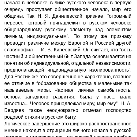
начала в человеке; в лике русского человека в первую
очередь проступает общественное начало, мир его
общины. Так, Н. Я. Данилевский признает “огромный
перевес, который принадлежит в русском человеке
общенародному русскому элементу над элементом
личным, инди­видуальным”. По этому же признаку
проводит различие между Европой и Россией другой
славянофил — И. В. Киреевский. Он считает, что “весь
частный и общественный быт Запада основыва­ется на
понятии об индивидуальной, отдельной независимости,
предполагающей индивидуальную изолированность”.
Для России же это совершенно не характерно, главное
ее отличие в “образо­вании общества в маленькие так
называемые миры. Частная, личная самобытность,
основа западного развития, была у нас... мало
известна... Человек принадлежал миру, мир ему”. Н. А.
Бердяев также неоднократно отмечал господство
родовой стихии в русском быту.
Логическое завершение это широко распространенное
мнение находит в отрицании личного начала в русской