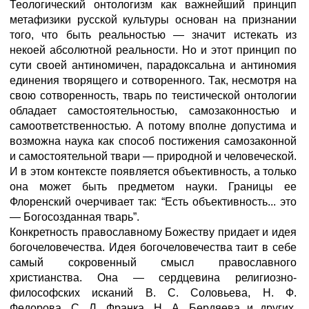
Теологический онтологизм как важнейший принцип
метафизи­ки русской культуры основан на признании
того, что быть реальностью — значит истекать из
некоей абсолютной реальности. Но и этот принцип по
сути своей антиномичен, парадоксальна и антиномия
единения творящего и сотворенного. Так, несмотря на
свою сотворенность, тварь по теистической онтологии
обладает самостоятельностью, самозаконностью и
самоответственностью. А потому вполне допустима и
возможна наука как способ постиже­ния самозаконной
и самостоятельной твари — природной и человеческой.
И в этом контексте появляется объективность, а только
она может быть предметом науки. Границы ее
Флоренский очерчивает так: “Есть объективность... это
— Богосозданная тварь”.
Конкретность православному Божеству придает и идея
богочеловечества. Идея богочеловечества таит в себе
самый сокровенный смысл православного
христианства. Она — сердцевина религиозно-
философских исканий В. С. Соловьева, Н. Ф.
Федорова, С, Л. Франка, Н. А. Бердяева и других.