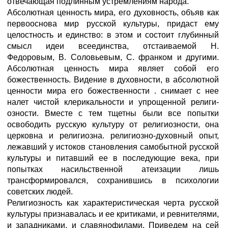
отвечающая подлинным устремлениям народа.
Абсолютная ценность мира, его духовность, объяв как
первоос­нова мир русской культуры, придаст ему
целостность и единство: в этом и состоит глубинный
смысл идеи всеединства, отстаиваемой Н.
Федоровым, В. Соловьевым, С. франком и другими.
Абсолют­ная ценность мира являет собой его
божественность. Видение в духовности, в абсолютной
ценности мира его божественности . снимает с нее
налет чистой клерикальности и упрощенной религи­
озности. Вместе с тем тщетны были все попытки
освободить русскую культуру от религиозности, она
церковна и религиозна. религиозно-духовный опыт,
лежавший у истоков становления самобытной русской
культуры и питавший ее в последующие века, при
попытках насильственной атеизации лишь
трансформировался, сохранившись в психологии
советских людей.
Религиозность как характеристическая черта русской
культуры признавалась и ее критиками, и ревнителями,
и западниками, и славянофилами. Приведем на сей