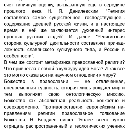
счет типичную оценку, выска­занную еще в середине
прошлого века Н. Я. Данилевским: “Религия
составляла самое существенное, господствующее...
содер­жание древней русской жизни, и в настоящее
время в ней же заключается духовный интерес
простых русских людей”. И далее: “Религиозная
сторона культурной деятельности составляет принад­
лежность славянского культурного типа, и России в
особенности”.
В чем же состоит метафизика православной религии?
Что привнесла с собой в культуру идея Бога? И как все
это могло сказаться на научном отношении к миру?
Божество в православии — не отвлеченная,
вневременная сущность, которая лишь рождает мир и
тем выполняет свою онтологическую миссию.
Божество как абсолютная реальность конкретно и
сверхвременно. Противопоставляя европейским на­
правлениям религии православное толкование
Божества, Н. Бердя­ев пишет: “Более всего нужно
отрицать распространенный в теологических учениях