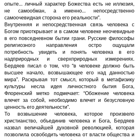
опыте... личный характер Божества есть не иллюзия,
не самообман, а именно... непосредст­венно
самоочевидная сторона его реальности”.
Внутренняя и непосредственная связь человека с
Богом приот­крывает и в самом человеке неочевидные
в его повседневном бытии грани. Русские философы
религиозного направления остро ощущали
потребность увидеть и понять человека в его
надприродных и сверхприродных измерениях.
Бердяев писал о том, что “в человеке должно быть
высшее начало, возвышающее его над данностью
мира”. Раскрывая тот смысл, который в метафизику
культуры несла идея личностного бытия Бога,
Флоренский метко подмечает: “Обожение человека
влечет за собой, необходимо влечет и безусловную
ценность его деятельности”.
То возвышение человека, которое произвело
христианство, объединив человека и Бога, Бердяев
назвал величайшей духовной революцией, которая
позволила освободить человека от власти общества и