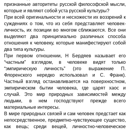
признанные авторитеты русской философской мысли,
которые и являют собой уста русской культуры?
При всей оригинальности и несхожести их воззрений к
сужде­ниях о том, что из себя представляет человек-
личность, их позиции во многом сближаются. Все они
выделяют два принципи­ально различных способа
отношения к человеку, которые манифе­стируют собой
два типа культуры.
При первом отношении, Н Бердяев называет его
“частным” взглядом, в человеке видят только
“эмпирическую личность” (это выражение П.
Флоренского нередко использовал и С. Франк).
Частный взгляд останавливается на поверхностном,
эмпирическом бытии человека, где царят хаос и
случай. Это мир природных зависимостей между
людьми, в нем господствуют прежде всего
материальные интересы.
В мире природных связей и сам человек предстает как
непосредственное, предметно-чувствующее существо,
как вещь; среди вещей, личностно-человеческое