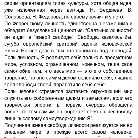
своим ориентациям типах культуры, хотя общая идея,
уже изложенная через взгляды Н. Бердяева, В.
Соловьева, Н. Федорова, по-своему звучит и у него.
По Флоренскому, личность единственна, незаменима и
обладает безусловной ценностью. “Святыню личности”
он видит в “живой свободе”. Свобода, казалось бы,
сугубо европейский критерий оценки человеческой
жизни. Но все дело в том, что понимать под свободой.
Если личность, Я реализует себя только в предметном
мире, условном, ограниченном, конечном, теша свое
самолюбие тем, что весь мир — это его собственное
творение, “то оно самим делом ослепило себя, лишило
себя свободы своей, поработило себя себе”.
Если человек стремится заставить окружающий мир
служить его собственным целям и замыслам, если его
творческая энергия в первую очередь обращена
вовне, то тем самым он обрекает себя на несвободу,
лишь “к слепому самоутверждению Я”.
Подлинная живая свобода личности реализуется не во
внешнем мире, а прежде всего самом человеке,