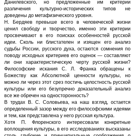
Данилевского, но предложенные им критерии
различения культурно-исторических типов не
доведены до метафизического уровня.
Н. Бердяев превыше всего в человеческой жизни
ценил свободу и творчество, именно эти критерии
просвечивают в его поисках особенностей русской
идеи. Сколь ни блистателен и изящен его анализ
судьбы России, русского духа, остаются сомнения по
поводу исходных критериев его оценок — составляют
ли они характеристическую черту русской жизни?
Философские искания С. Л. Франка обращены к
Божеству как Абсолютной ценности культуры, но
можно ли через этот срез постичь целостность русской
культуры или его безупречно доказательный анализ
все же обречен на односторонность?
В трудах В. С. Соловьева, на наш взгляд, остается
определен­ный зазор между его философскими идеями
и тем, как представлена у него русская культура.
Хотя П. Флоренского интересовали конкретные
воплощения культуры, в его исследованиях высказаны
столь глубокие и принципиальные соображения о