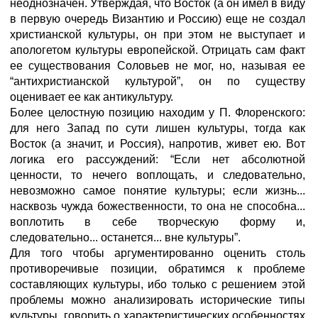
неоднозначен. Утверждая, что Восток (а он имел в виду
в первую очередь Византию и Россию) еще не создал
христианской культуры, он при этом не выступает и
апологетом культуры европейской. Отрицать сам факт
ее существования Соловьев не мог, но, называя ее
“антихристианской культурой”, он по существу
оценивает ее как антикультуру.
Более целостную позицию находим у П. Флоренского:
для него Запад по сути лишен культуры, тогда как
Восток (а значит, и Россия), напротив, живет ею. Вот
логика его рассуждений: “Если нет абсолютной
ценности, то нечего воплощать, и следовательно,
невозможно самое понятие культуры; если жизнь...
насквозь чужда божественности, то она не способна...
воплотить в себе творческую форму и,
следовательно... останется... вне культуры”.
Для того чтобы аргументированно оценить столь
противоречи­вые позиции, обратимся к проблеме
составляющих культуры, ибо только с решением этой
проблемы можно анализировать историче­ские типы
культуры, говорить о характеристических особенностях