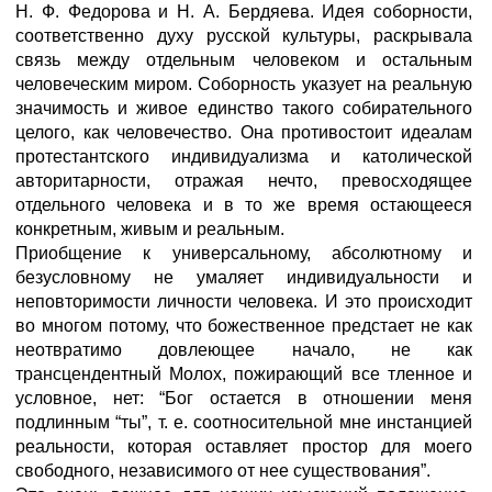
Н. Ф. Федорова и Н. А. Бердяева. Идея соборности,
соответственно духу русской культуры, раскрывала
связь между отдельным человеком и остальным
человеческим миром. Соборность указует на реальную
значимость и живое единство такого собирательного
целого, как человечество. Она противостоит идеалам
протестантского индивидуализма и католи­ческой
авторитарности, отражая нечто, превосходящее
отдельного человека и в то же время остающееся
конкретным, живым и реальным.
Приобщение к универсальному, абсолютному и
безусловному не умаляет индивидуальности и
неповторимости личности человека. И это происходит
во многом потому, что божественное предстает не как
неотвратимо довлеющее начало, не как
трансцендентный Молох, пожирающий все тленное и
условное, нет: “Бог остается в отношении меня
подлинным “ты”, т. е. соотносительной мне инстанцией
реальности, которая оставляет простор для моего
свободного, независимого от нее существования”.