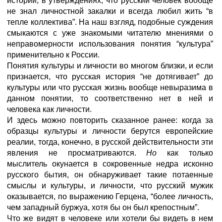
истории, в утверждениях, что русский человек вообще
не знал личностной закалки и всегда любил жить “в
тепле коллектива”. На наш взгляд, подобные суждения
смыкаются с уже знакомыми читателю мнениями о
неправомерности использования понятия “культура”
применительно к России.
Понятия культуры и личности во многом близки, и если
признается, что русская история “не дотягивает” до
культуры или что русская жизнь вообще невыразима в
данном понятии, то соответственно нет в ней и
человека как личности.
И здесь можно повторить сказанное ранее: когда за
образцы культуры и личности берутся европейские
реалии, тогда, конечно, в русской действительности эти
явления не просматриваются.
Но
как только
мыслитель окунается в сокровенные недра исконно
русского бытия, он обнаруживает такие потаенные
смыслы и культуры, и личности, что русский мужик
оказывается, по выражению Герцена, “более личность,
чем западный буржуа, хотя бы он был крепостным”.
Что же видят в человеке или хотели бы видеть в нем