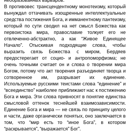
необразованных варваров.
В противовес трансцендентному монотеизму, который
вынуждал оттачивать изощренные интеллектуальные
средства постижения Бога, и имманентному пантеизму,
который по сути сводил на нет смысл Божества как
первоистока мира, православие толкует его не
отвлеченно-абстрактно, а как “Живое Единящее
Начало”. Оты­скивая подходящие слова, чтобы
выразить связь Божества с миром, Бердяев
предостерегает от социо- и антропоморфизма; не
очень точными считает он и слова о творении мира
Богом, потому что акт творения разъединяет творца и
сотворенное им, разрывает их единение.
Используемые русскими теистами слова “единение” и
“всеединство” наиболее приближают нас к постижению
Бога и мира. Эти слова привносят в понятие единства
смысловой оттенок теснейшей взаимозависимости.
Единение Бога и мира — не связь по принципу целого
и части, даже органически понятых, оно заключается в
том, что “мир есть то “иное Бога”, в котором
“раскрывается”, “выражается” Бог”.