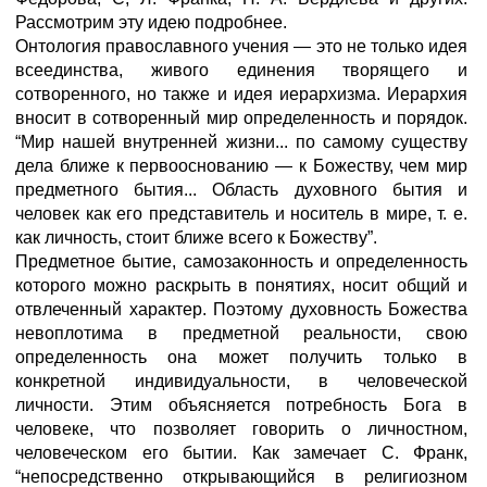
Рассмотрим эту идею подробнее.
Онтология православного учения — это не только идея
всеедин­ства, живого единения творящего и
сотворенного, но также и идея иерархизма. Иерархия
вносит в сотворенный мир определенность и порядок.
“Мир нашей внутренней жизни... по самому существу
дела ближе к первооснованию — к Божеству, чем мир
предметного бытия... Область духовного бытия и
человек как его представитель и носитель в мире, т. е.
как личность, стоит ближе всего к Божеству”.
Предметное бытие, самозаконность и определенность
которого можно раскрыть в понятиях, носит общий и
отвлеченный характер. Поэтому духовность Божества
невоплотима в предметной реально­сти, свою
определенность она может получить только в
конкретной индивидуальности, в человеческой
личности. Этим объясняется потребность Бога в
человеке, что позволяет говорить о личност­ном,
человеческом его бытии. Как замечает С. Франк,
“непосред­ственно открывающийся в религиозном