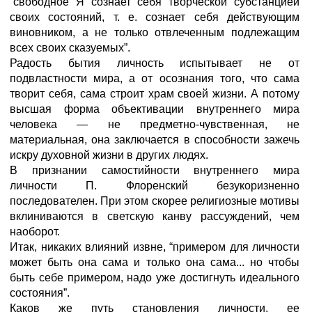
“свободное Я сознает себя творческой субстанцией
своих состояний, т. е. сознает себя действующим
виновником, а не только отвлеченным подлежащим
всех своих сказуемых”.
Радость бытия личность испытывает не от
подвластности мира, а от осознания того, что сама
творит себя, сама строит храм своей жизни. А потому
высшая форма объективации внутреннего мира
человека — не предметно-чувственная, не
материальная, она заключается в способности зажечь
искру духовной жизни в других людях.
В признании самостийности внутреннего мира
личности П. Флоренский безукоризненно
последователен. При этом скорее религиозные мотивы
вклиниваются в светскую канву рассуждений, чем
наоборот.
Итак, никаких влияний извне, “примером для личности
может быть она сама и только она сама... но чтобы
быть себе примером, надо уже достигнуть идеального
состояния”.
Каков же путь становления личности, ее