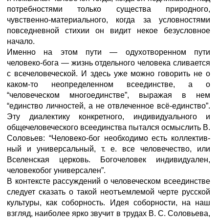
потребностями только существа природного,
чувственно-материального, когда за условностями
повседневной стихии он видит некое безусловное
начало.
Именно на этом пути — одухотворенном пути
человеко-бога — жизнь отдельного человека сливается
с всечеловеческой. И здесь уже можно говорить не о
каком-то неопределенном всеединстве, а о
“человеческом многоединстве”, выражая в нем
“единство лично­стей, а не отвлеченное всё-единство”.
Эту диалектику конкретно­го, индивидуального и
общечеловеческого всеединства пытался осмыслить В.
Соловьев: “Человеко-бог необходимо есть коллектив­
ный и универсальный, т. е. все человечество, или
Вселенская церковь. Богочеловек индивидуален,
человекобог универсален”.
В контексте рассуждений о человеческом всеединстве
следует сказать о такой неотъемлемой черте русской
культуры, как соборность. Идея соборности, на наш
взгляд, наиболее ярко звучит в трудах В. С. Соловьева,