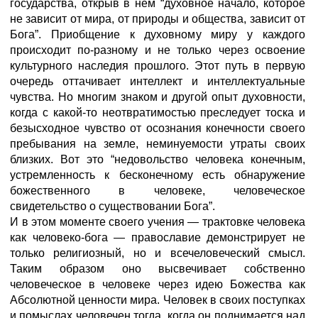
государства, открыв в нем “духовное начало, которое
не зависит от мира, от природы и общества, зависит от
Бога”. Приобщение к духовному миру у каждого
происходит по-разному и не только через освоение
культурного наследия прошлого. Этот путь в первую
очередь оттачивает интеллект и интеллектуальные
чувства. Но многим знаком и другой опыт духовности,
когда с какой-то неотвратимостью преследует тоска и
безысходное чувство от осознания конечности своего
пребывания на земле, неминуемости утраты своих
близких. Вот это “недовольство человека конеч­ным,
устремленность к бесконечному есть обнаружение
божествен­ного в человеке, человеческое
свидетельство о существовании Бога”.
И в этом моменте своего учения — трактовке человека
как человеко-бога — православие демонстрирует не
только религиоз­ный, но и всечеловеческий смысл.
Таким образом оно высвечивает собственно
человеческое в человеке через идею Божества как
Абсолютной ценности мира. Человек в своих поступках
и помыс­лах человечен тогда, когда он поднимается над