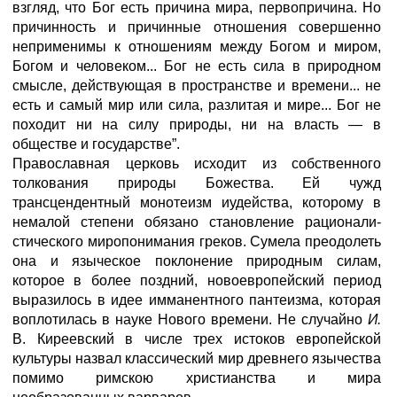
взгляд, что Бог есть причина мира, первопричина. Но
причинность и причинные отношения совершен­но
неприменимы к отношениям между Богом и миром,
Богом и человеком... Бог не есть сила в природном
смысле, действующая в пространстве и времени... не
есть и самый мир или сила, разлитая и мире... Бог не
походит ни на силу природы, ни на власть — в
обществе и государстве”.
Православная церковь исходит из собственного
толкования природы Божества. Ей чужд
трансцендентный монотеизм иудейства, которому в
немалой степени обязано становление рационали­
стического миропонимания греков. Сумела преодолеть
она и языческое поклонение природным силам,
которое в более поздний, новоевропейский период
выразилось в идее имманентного пантеиз­ма, которая
воплотилась в науке Нового времени. Не случайно
И.
В. Киреевский в числе трех истоков европейской
культуры назвал классический мир древнего язычества
помимо римскою христианства и мира