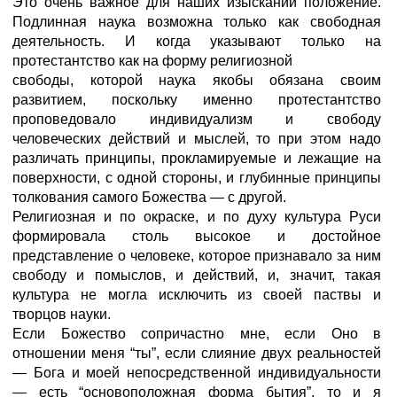
Это очень важное для наших изысканий положение.
Подлинная наука возможна только как свободная
деятельность. И когда указывают только на
протестантство как на форму религиозной
свободы, которой наука якобы обязана своим
развитием, поскольку именно протестантство
проповедовало индивидуализм и свободу
человеческих действий и мыслей, то при этом надо
различать принципы, прокламируемые и лежащие на
поверхности, с одной стороны, и глубинные принципы
толкования самого Божества — с другой.
Религиозная и по окраске, и по духу культура Руси
формиро­вала столь высокое и достойное
представление о человеке, которое признавало за ним
свободу и помыслов, и действий, и, значит, такая
культура не могла исключить из своей паствы и
творцов науки.
Если Божество сопричастно мне, если Оно в
отношении меня “ты”, если слияние двух реальностей
— Бога и моей непосредст­венной индивидуальности
— есть “основоположная форма бытия”, то и я