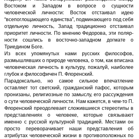
Востоком и Западом в вопросе о сущности
человеческой личности: Восток отстаивал идею
“всепоглощающего единства”, подминающего под себя
отдельную личность, Запад традиционно отстаивал
приоритет личности. По мнению Федорова, эти поляр­
ности сошлись в восточно-западном догмате о
Триедином Боге.
Из всех упомянутых нами русских философов,
размышлявших о природе человека, о том, как вписана
человеческая личность в культуру, пожалуй, наиболее
глубок и философичен П. Флоренский.
Парадоксально, но самое сильное впечатление
оставляет тот светский, гражданский пафос, которым
пронизаны, религиозные по замыслу, его рассуждения
о сути человеческой личности. Нам кажется, в чем-то П.
Флоренский преодолевает сложившиеся стереотипы в
представлениях о человеке, которые связывают
именно с русской культурной традицией. Местами он
просто переворачивает наши представления об
атрибутах человеческой жизни в противоположных по