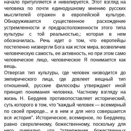
начало притупляется и нивелируется. Этот взгляд на
человека по почти единодушному мнению русских
мыслителей отражен в европейской культуре.
Обнаруживается существенное расхождение
устремленности и предрасположенности этого типа
культуры с той реальностью,; которая в нем
обозначилась. Речь идет о том, что европейцы
постепенно низвергли Бога как исток мира, возвеличив
человече­скую самость, ее активность, но при этом само
человеческое лицо, человеческое Я понимается как
вещь.
Отвергая тип культуры, где человек низводится до
эмпириче­ского лица, где довлеет вещный тип
отношений, русские философы утверждают иной
принцип понимания человека. Частному взгляду на
жизнь Н. Бердяев противопоставляет исторический,
суть кото­рого в том, что “каждый человек — всемирный
по своей природе... и в нем и для него совершается
вся история”. Историческое, всемирное, по Бердяеву,
равно сверхличному, божественному, поскольку для
него очевидно, что “отвержение божественных