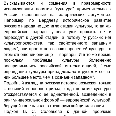
Высказываются и сомнения в правомерности
использования поня­тия “культура” применительно к
России, основанные на историче­ских аргументах.
Например, по Бердяеву, историческое развитие
русского народа не достигло стадии культуры, тогда как
европейские народы успели уже прожить ее и
переходят к другой стадии, а потому “у русских нет
культуропоклонства, так свойственного западным
людям”, они просто не сознают прелестей культуры, в
этом отношении они еще — варвары. И в то же время,
поскольку проблемы культуры болезненно
воспринимались российской интелли­генцией, “теме
оправдания культуры принадлежало в русском созна­
нии большее место, чем в сознании западном”.
Подобный взгляд на русскую историю возможен только
с позиций европоцентризма, когда понятие культуры
отождествляет­ся с ее единственной, возведенной в
ранг универсальной формой — европейской культурой,
берущей свое начало в греко-римской цивилизации.
Подход В. С. Соловьева к данной проблеме