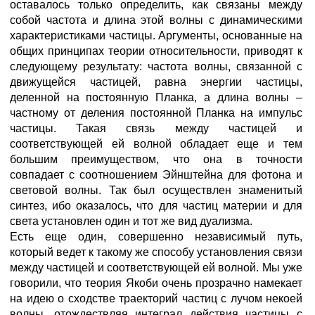
оставалось только определить, как связаны между
собой частота и длина этой волны с динамическими
характеристиками частицы. Аргументы, основанные на
общих принципах теории относительности, приводят к
следующему результату: частота волны, связанной с
движущейся частицей, равна энергии частицы,
деленной на постоянную Планка, а длина волны –
частному от деления постоянной Планка на импульс
частицы. Такая связь между частицей и
соответствующей ей волной обладает еще и тем
большим преимуществом, что она в точности
совпадает с соотношением Эйнштейна для фотона и
световой волны. Так был осуществлен знаменитый
синтез, ибо оказалось, что для частиц материи и для
света установлен один и тот же вид дуализма.
Есть еще один, совершенно независимый путь,
который ведет к такому же способу установления связи
между частицей и соответствующей ей волной. Мы уже
говорили, что теория Якоби очень прозрачно намекает
на идею о сходстве траекторий частиц с лучом некоей
волны, отождествляя интеграл действия частицы с