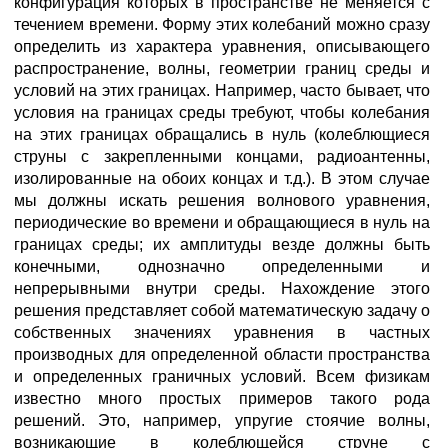
конфигурация которых в пространстве не меняется с
течением времени. Форму этих колебаний можно сразу
определить из характера уравнения, описывающего
распространение, волны, геометрии границ среды и
условий на этих границах. Например, часто бывает, что
условия на границах среды требуют, чтобы колебания
на этих границах обращались в нуль (колеблющиеся
струны с закрепленными концами, радиоантенны,
изолированные на обоих концах и т.д.). В этом случае
мы должны искать решения волнового уравнения,
периодические во времени и обращающиеся в нуль на
границах среды; их амплитуды везде должны быть
конечными, однозначно определенными и
непрерывными внутри среды. Нахождение этого
решения представляет собой математическую задачу о
собственных значениях уравнения в частных
производных для определенной области пространства
и определенных граничных условий. Всем физикам
известно много простых примеров такого рода
решений. Это, например, упругие стоячие волны,
возникающие в колеблющейся струне с