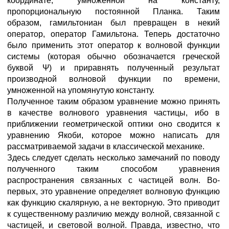
координате, умноженной на константу,
пропорциональную постоянной Планка. Таким
образом, гамильтониан был превращен в некий
оператор, оператор Гамильтона. Теперь достаточно
было применить этот оператор к волновой функции
системы (которая обычно обозначается греческой
буквой Ψ) и приравнять полученный результат
производной волновой функции по времени,
умноженной на упомянутую константу.
Полученное таким образом уравнение можно принять
в качестве волнового уравнения частицы, ибо в
приближении геометрической оптики оно сводится к
уравнению Якоби, которое можно написать для
рассматриваемой задачи в классической механике.
Здесь следует сделать несколько замечаний по поводу
полученного таким способом уравнения
распространения связанных с частицей волн. Во-
первых, это уравнение определяет волновую функцию
как функцию скалярную, а не векторную. Это приводит
к существенному различию между волной, связанной с
частицей, и световой волной. Правда, известно, что