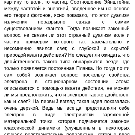
картину то волн, то частиц. Соотношение Эйнштейна
между частотой и энергией, введенное им на основе
его теории фотонов, ясно показало, что этот дуализм
излучения неразрывно связан с самим
существованием квантов. Тогда возникает законный
вопрос, не связан ли этот странный дуализм волн и
частиц, примером которого так замечательно и
несомненно явился свет, с глубокой и скрытой
природой кванта действия? Не следует ли ожидать, что
двойственность такого типа обнаружится везде, где
только появляется постоянная Планка. Но тогда почти
сам собой возникает вопрос: поскольку свойства
электрона в стационарном состоянии атома
описываются с помощью кванта действия, не можем
ли мы предположить, что и электрон так же двойствен,
как и свет? На первый взгляд такая идея показалась
очень дерзкой. Ведь мы всегда представляли себе
электрон в виде электрически заряженной
материальной точки, которая подчиняется законом
классической динамики (улучшенным в некоторых
случаях релятивистскими поправками, которые ввел