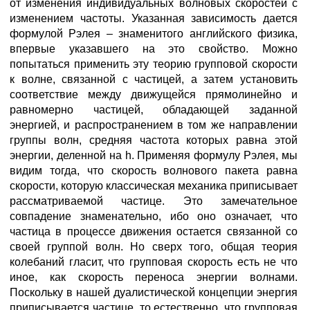
от изменения индивидуальных волновых скоростей с
изменением частоты. Указанная зависимость дается
формулой Рэлея – знаменитого английского физика,
впервые указавшего на это свойство. Можно
попытаться применить эту теорию групповой скорости
к волне, связанной с частицей, а затем установить
соответствие между движущейся прямолинейно и
равномерно частицей, обладающей заданной
энергией, и распространением в том же направлении
группы волн, средняя частота которых равна этой
энергии, деленной на h. Применяя формулу Рэлея, мы
видим тогда, что скорость волнового пакета равна
скорости, которую классическая механика приписывает
рассматриваемой частице. Это замечательное
совпадение знаменательно, ибо оно означает, что
частица в процессе движения остается связанной со
своей группой волн. Но сверх того, общая теория
колебаний гласит, что групповая скорость есть не что
иное, как скорость переноса энергии волнами.
Поскольку в нашей дуалистической концепции энергия
приписывается частице, то естественно, что групповая