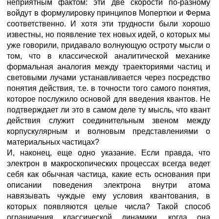
неприятным фактом: эти две скорости по-разному
войдут в формулировку принципов Мопертюи и Ферма
соответственно. И хотя эти трудности были хорошо
известны, но появление тех новых идей, о которых мы
уже говорили, придавало волнующую остроту мысли о
том, что в классической аналитической механике
формальная аналогия между траекториями частиц и
световыми лучами устанавливается через посредство
понятия действия, т.е. в точности того самого понятия,
которое послужило основой для введения квантов. Не
подтверждает ли это в самом деле ту мысль, что квант
действия служит соединительным звеном между
корпускулярным и волновым представлениями о
материальных частицах?
И, наконец, еще одно указание. Если правда, что
электрон в макроскопических процессах всегда ведет
себя как обычная частица, какие есть основания при
описании поведения электрона внутри атома
навязывать чуждые ему условия квантования, в
которых появляются целые числа? Такой способ
ограничения классической динамики, когда она