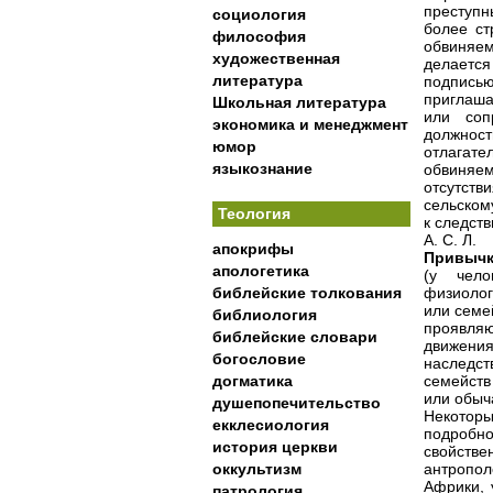
преступн
социология
более ст
философия
обвиняем
художественная
делается
литература
подписью
приглаша
Школьная литература
или соп
экономика и менеджмент
должност
юмор
отлагате
языкознание
обвиняе
отсутств
сельском
Теология
к следств
А. С. Л.
апокрифы
Привыч
апологетика
(у чело
библейские толкования
физиолог
или семе
библиология
проявляю
библейские словари
движени
богословие
наследст
догматика
семейств
или обыч
душепопечительство
Некотор
екклесиология
подробно
история церкви
свойств
оккультизм
антропол
Африки, 
патрология