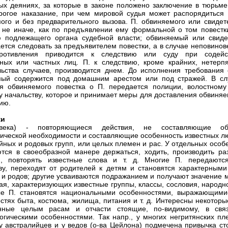
ых деяниях, за которые в законе положено заключение в тюрьме
рогое наказание, при чем мировой судья может распорядиться 
ого и без предварительного вызова. П. обвиняемого или свидет
 не иначе, как по предъявлении ему формальной о том повестки
 подлежащего органа судебной власти; обвиняемый или свиде
ется следовать за предъявителем повестки, а в случае неповинов
ротивления приводится к следствию или суду при содейс
ных или частных лиц. П. к следствию, кроме крайних, нетерп
льства случаев, производится днем. До исполнения требования 
мый содержится под домашним арестом или под стражей. В сл
ия обвиняемого повестка о П. передается полиции, волостному
у начальству, которое и принимает меры для доставления обвиняе
ию.
ки
века) - повторяющиеся действия, не составляющие о
ической необходимости и составляющие особенность известных л
йных и родовых групп, или целых племен и рас. У отдельных особ
тся в своеобразной манере держаться, ходить, производить ра
я, повторять известные слова и т. д. Многие П. передаютс
ву, переходят от родителей к детям и становятся характерными
 и родов; другие усваиваются подражанием и получают значение 
ая, характеризующих известные группы, классы, сословия, народн
ые П. становятся национальными особенностями, выражающими
стях быта, костюма, жилища, питания и т. д. Интересны некоторы
енные целым расам и отчасти стоящие, по-видимому, в свя
огическими особенностями. Так напр., у многих негритянских пл
у австралийцев и у ведов (о-ва Цейлона) подмечена привычка сто