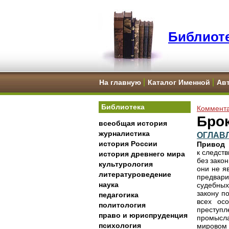
Библиоте
На главную
Каталог Именной
Ав
Библиотека
Коммента
Бро
всеобщая история
журналистика
ОГЛАВ
история России
Привод
к следст
история древнего мира
без зако
культурология
они не я
литературоведение
предвар
наука
судебных
закону п
педагогика
всех ос
политология
преступл
право и юриспруденция
промысла
психология
мировом 