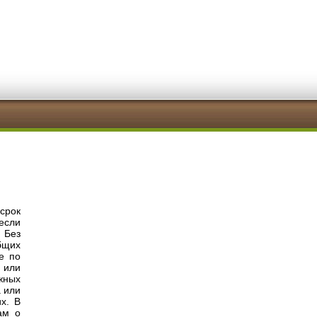
 срок
 если
. Без
бщих
е по
 или
жных
 или
х. В
ам о