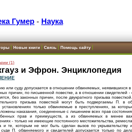
ка Гумер
-
Наука
торы
Новые книги
Связь
Помощь сайту
рии (1)
кгауз и Эфрон. Энциклопедия
ЛЕНИЕ
вию или суду допускается в отношении обвиняемых, неявившихся в
нных причин, по письменной повестке, а в отношении свидетелей -
вятся, без законных причин, после двукратного призыва повесткой
ительного призыва повесткой могут быть подвергаемы П. в о
 установлениях только обвиняемые в преступлениях, за которы
оложены наказания, соединенные с лишением всех прав состояния
обенных прав и преимуществ, а из обвиняемых в менее ва
ениях - только не имеющие постоянного местожительства, ремесла
 и те, которым не мог быть сделан вызов по укрывательству и
суде П. обвиняемого и свидетелей допускается только по дел