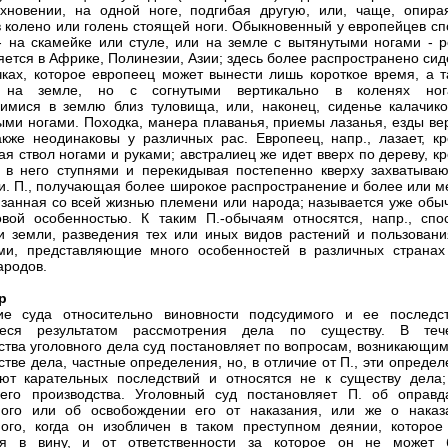
хновении, на одной ноге, подгибая другую, или, чаще, опира
в колено или голень стоящей ноги. Обыкновенный у европейцев сп
- на скамейке или стуле, или на земле с вытянутыми ногами - р
яется в Африке, Полинезии, Азии; здесь более распространено си
чках, которое европеец может вынести лишь короткое время, а т
 на земле, но с согнутыми вертикально в коленях ног
мися в землю близ туловища, или, наконец, сиденье калачико
ыми ногами. Походка, манера плаванья, приемы лазанья, езды ве
также неодинаковы у различных рас. Европеец, напр., лазает, кр
ая ствол ногами и руками; австралиец же идет вверх по дереву, к
 в него ступнями и перекидывая постепенно кверху захватыва
ки. П., получающая более широкое распространение и более или м
язанная со всей жизнью племени или народа; называется уже обы
вой особенностью. К таким П.-обычаям относятся, напр., спо
и земли, разведения тех или иных видов растений и пользовани
ми, представляющие много особенностей в различных странах
ародов.
р
оторого записывает в протокол и объявляет участвующим в деле лицам, а затем не далее, как в 8-и дневный срок излагает в окончательной форме, с обозначением обстоятельств дела и законов, в силу которых он постановлен; городской судья и земский начальник немедленно по выслушании сторон объявляют П. в окончательной форме и только в делах сложных имеют право объявить сущность П., а затем в 3-х дневный срок изложить его в окончательной форме. По делам, подсудным окружному суду без участия присяжных заседателей и судебной палате с участием сословных представителей, по окончании судебного следствия и заключительных прений суд ставит на свое разрешение вопросы о виновности и о наказании подсудимого и затем удаляется для совещания в особую комнату, где, после обсуждения вопросов, судьи подают голоса по каждому вопросу и излагают постановленное ими по делу решение в форме резолюции, которая немедленно объявляется участвующим в деле лицам. Наконец, по делам, подсудным окружным судам с участием присяжных заседателей, вопрос о виновности подсудимого решается присяжными, а после провозглашения их вердикта и выслушания прений сторон относительно последствий виновности подсудимого, суд ставит на свое разрешение вопросы о наказании подсудимого и постановляет П. по тем же правилам, как и по делам, рассматриваемым без участия присяжных. В определении числа голосов, необходимого для постановления решения коллегиальным судом, законодательства держатся четырех систем: 1) система единогласия, когда все вопросы могут быть решены только единогласно, а в случае разногласия дело обращается к новому рассмотрению, в другом составе присутствия; 2) система специального большинства голосов - когда для решения вопросов требуется не менее 2/3 или 3/4 голосов; 3) система простого абсолютного большинства - тогда для постановления решения требуется, чтобы с ним были согласны более половины членов коллегии; 4) система простого относительного большинства, когда за решение дела из нескольких высказанных мнений принимается то, за которое высказалось большее число судей, хотя бы в общем числе членов коллегии они составляли меньшинство. Наше законодательство требует, чтобы присяжные склоняли свои мнения к единогласному решению, а при разногласии предписывает присяжным решать вопросы по большинству голосов, при чем в случае равенства голосов принимается мнение более благоприятное для подсудимого. При постановлении П. коронными судьями, а также судьями и сословными представителями, в случае разделения голосов на два или более мнения, за основание решения принимается то из них, которое соединяет в себе наибольшее число голосов; при равенстве их - отдается предпочтение мнению председателя, а если голос председателя не может дать перевеса тому из равносильных по числу голосов мнений, которое представляется наиболее благоприятным для подсудимого. Судьи, несогласные с мнением большинства, имеют право подать до подписания П. особые мнения, о чем должны заявить при постановлении резолюции; особые мнения не имеют никакого юридического значения и дают только возможность судьям обособиться от мнения большинства, признаваемого ими неправильными. При провозглашении резолюции председатель назначает день и час для объявления П. в окончательной форме и приглашает к этому времени участвующих в деле лиц явиться в суд. П. в окончательной форме должен быть изготовлен в 2-х недельный срок, одним из членов суда, по назначению председателя. Объявляется П. посредством прочтения его в открытом судебном заседании, при чем председатель или член суда разъясняет сторонам порядок обжалования П. В мировых и судебно-административных установлениях особого обряда объявления П. в окончательной форме законом не установлено. П. должен начинаться с вступительной формулы: "по указу Его Императорского Величества" и наименование того суда, от которого он исходит; затем должно следовать обозначение времени, когда происходило судебное заседание по делу, должны быть поименованы лица, входившие в состав судебного присутствия, далее должно быть указано звание, имя, отчество, фамилия или прозвище и лета подсудимого и, наконец, изложены предметы обвинения, в том виде, в каком они были предъявлены подсудимому обвинительной властью. После этого вступления в П. указываются признанные судом фактические обстоятельства дела, из которых слагается законное понятие о преступлении, составляющем предмет обвинения: эти фактические обстоятельства должны исчерпать собою как внешнюю, так и внутреннюю сторону преступления, а равно и обстоятельства, влияющие на уменьшение или увеличение наказания или обуславливающие безответственность подсудимого. Вместе с тем суды, рассматривающие дела без участия присяжных, обязаны излагать соображения, на основании которых суд пришел к тому или другому заключению относительно вины или невиновности; о таких уликах и доказательствах; которые по мнению суда являются недостоверными, суд может не упоминать в приговоре; в оценке доказательств он руководствуется исключительно своим внутренним убеждением. Между соображениями суда и выводом из ответов на вопросы о виновности должно быть полное соответствие. На практике мотивировка П. заключается обыкновенно в изложении доказательств, приведенных сторонами за и против обвинения с надлежащей критической оценкой и указанием, какие из представленных сторонами доказательств суд принял в основание своего решения. Эта часть приговора должна представлять собой сложный силлогизм: посредством ряда умозаключений суд должен доказать виновность или невиновность подсудимого. Изложение мотивов решения одинаково обязательно для суда как при обвинении подсудимого, так и при его оправдании. Мотивировка приговоров представлялась крайне необходимой при господстве следственного процесса, когда все приговоры подлежали ревизии и пересмотру в высших инстанциях: но и в настоящее время значение мотивировки приговоров не менее велико, так как только благодаря ей общество в состоянии судить о степени основательности приговора, осужденный может поддерживать свою защиту пред высшим судом, а оправданному мотивы приговора выясняют истинную причину его оправдания. По делам, рассматриваемым с участием присяжных, вердикт присяжных излагается в приговоре без указания мотивов, которые остаются для суда неизвестными, но тем не менее решение присяжных должно быть изложено в П. настолько полно, чтобы из П. было ясно видно, какие именно фактические обстоятельства признаны присяжными и какие ими отвергнуты. Далее, в П. должны быть подробно изложены соображения суда, касающиеся применения закона к признанной судом вине или невиновности подсудимого. При ходатайстве о смягчении участи подсудимого в П. должны быть изложены соображения, принятые судом в основание ходатайства, и указана мера предполагаемого смягчения наказания. Вслед за этой уголовной частью П. в нем должны быть, в случае надобности, изложены соображения, принятые судом за основание при разрешении гражданского иска потерпевшего или иска подсудимого о вознаграждении за неправое обвинение, а равно и при распоряжениях о возвращении вещественных доказательств и о возмещении судебных издержек. Наконец, последняя, резолютивная часть приговора заключает в себе подробное изложение постановленного судом решения относительно всех вопросов, подлежавших его разрешению, точно указываются статьи закона, на которых суд основывает свой П., кратко излагается сущность признанной судом виновности подсудимого и подробно определяется наказание, которому подлежит подсудимый. Резолютивная часть приговора должна быть изложена особенно точно и ясно, так как она служит единственным основанием при приведении П. в исполнение. П. подписывается всеми судьями, участвовавшими в рассмотрении дела, и скрепляется секретарем; неподписание приговора одним или двумя судьями не лишает его законной силы. Уголовные П. делятся на окончательные, подлежащие обжалованию только в кассационном порядке, и на неокончательные, против которых допускается принесение апелляционных отзывов. К числу окончательных П. относятся П. мировых (или городских) судей и земских начальников, когда ими опре