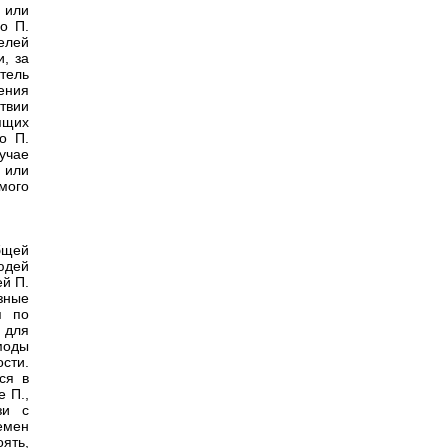
 или
о П.
елей
, за
тель
ения
твии
ящих
о П.
учае
 или
мого
бщей
юдей
ей П.
зные
я по
 для
моды
ости.
ся в
е П.,
зи с
емен
ять,