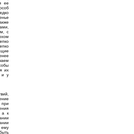
я ее
особ
едко
денье
акже
ами,
м, с
рхом
епко
репко
ющие
енее
чаем
собы
я их
 и у
деляется внушение, замечание или выговор, денежное взыскание не свыше 15 р. с одного лица или арест не свыше 3-х дней и когда вознаграждение за вред и убытки не превышает 30 р.; все П. съездов мировых судей и уездных съездов, П. окружных судов, постановленные с участием присяжных заседателей, П. судебных палат, постановленные в порядке апелляционном, а также с участием сословных представителей, П. верховного уголовного суда и особого присутствия сената по делам о государственных преступлениях. Все остальные П. считаютс