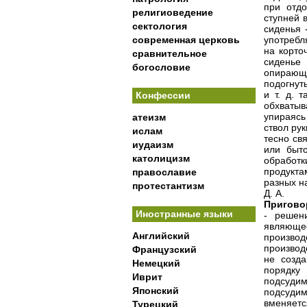
при отдо
религиоведение
ступней 
сектология
сиденья 
современная церковь
употребл
на корто
сравнительное
сиденье
богословие
опирающи
подогнут
и т. д. 
Конфессии
обхватыв
упираясь
атеизм
ствол ру
ислам
тесно св
иудаизм
или быто
католицизм
обработк
продукта
православие
разных н
протестантизм
Д. А.
Пригово
Иностранные языки
- решение суда относительно виновности подсудимого и ее последствий, являющееся результатом рассмотрения дела по существу. В течение производства уголовного дела суд постановляет по вопросам, возникающим при производстве дела, частные определения, но, в отличие от П., эти определения не создают карательных последствий и относятся не к существу дела; а к порядку его производства. Уголовный суд постановляет П. об оправдании подсудимого или об освобождении его от наказания, или же о наказании подсудимого, когда он изобличен в таком преступном деянии, которое ему вменяется в вину, и от ответственности за которое он не может быть освобожден. В эпоху господства следственного процесса существовала еще одна форма П., именно об оставлении подсудимого в подозрении, но эта форма является непригодной для современного суда, решающего дело по внутреннему убеждению. Порядок постановления П. представляется различным, в зависимости от того, каким судом дело рассматривается. По делам низшей подсудности мировой судья, по выслушании сторон и по соображении имеющихся в деле доказательств, немедленно приступает к постановлению П., сущность к
Английский
Французский
Немецкий
Иврит
Японский
Турецкий