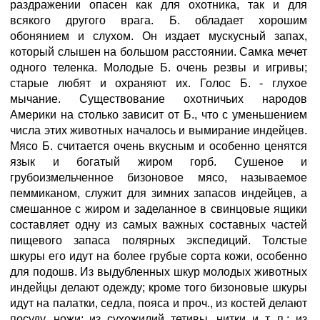
раздражении опасен как для охотника, так и для
всякого другого врага. Б. обладает хорошим
обонянием и слухом. Он издает мускусный запах,
который слышен на большом расстоянии. Самка мечет
одного теленка. Молодые Б. очень резвы и игривы;
старые любят и охраняют их. Голос Б. - глухое
мычание. Существование охотничьих народов
Америки на столько зависит от Б., что с уменьшением
числа этих животных началось и вымирание индейцев.
Мясо Б. считается очень вкусным и особенно ценятся
язык и богатый жиром горб. Сушеное и
грубоизмельченное бизоновое мясо, называемое
пеммиканом, служит для зимних запасов индейцев, а
смешанное с жиром и заделанное в свинцовые ящики
составляет одну из самых важных составных частей
пищевого запаса полярных экспедиций. Толстые
шкуры его идут на более грубые сорта кожи, особенно
для подошв. Из выдубленных шкур молодых животных
индейцы делают одежду; кроме того бизоновые шкуры
идут на палатки, седла, пояса и проч., из костей делают
посуду, ножи; из сухожилий тетивы, нитки и т. п.; из