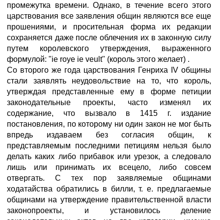
промежутка времени. Однако, в течение всего этого
царствования все заявления общин являются все еще
прошениями, и просительная форма их редакции
сохраняется даже после облечения их в законную силу
путем королевского утверждения, выраженного
формулой: "ie roye ie veult" (король этого желает) .
Со второго же года царствования Генриха IV общины
стали заявлять неудовольствие на то, что король,
утверждая представленные ему в форме петиции
законодательные проекты, часто изменял их
содержание, что вызвало в 1415 г. издание
постановления, по которому ни один закон не мог быть
впредь издаваем без согласия общин, к
представляемым последними петициям нельзя было
делать каких либо прибавок или урезок, а следовало
лишь или принимать их всецело, либо совсем
отвергать. С тех пор заявляемые общинами
ходатайства обратились в билли, т. е. предлагаемые
общинами на утверждение правительственной власти
законопроекты, и установилось деление