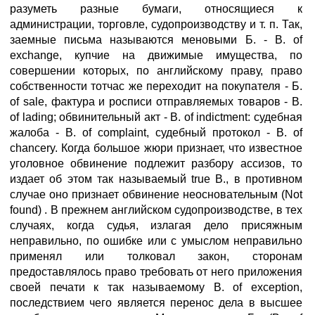
разуметь разные бумаги, относящиеся к
администрации, торговле, судопроизводству и т. п. Так,
заемные письма называются меновыми Б. - В. of
exchange, купчие на движимые имущества, по
совершении которых, по английскому праву, право
собственности тотчас же переходит на покупателя - Б.
of sale, фактура и росписи отправляемых товаров - В.
of lading; обвинительный акт - В. of indictment: судебная
жалоба - В. of complaint, судебный протокол - В. of
chancery. Когда большое жюри признает, что известное
уголовное обвинение подлежит разбору ассизов, то
издает об этом так называемый true В., в противном
случае оно признает обвинение неосновательным (Not
found) . В прежнем английском судопроизводстве, в тех
случаях, когда судья, излагая дело присяжным
неправильно, по ошибке или с умыслом неправильно
применял или толковал закон, сторонам
предоставлялось право требовать от него приложения
своей печати к так называемому В. of exception,
последствием чего является перенос дела в высшее