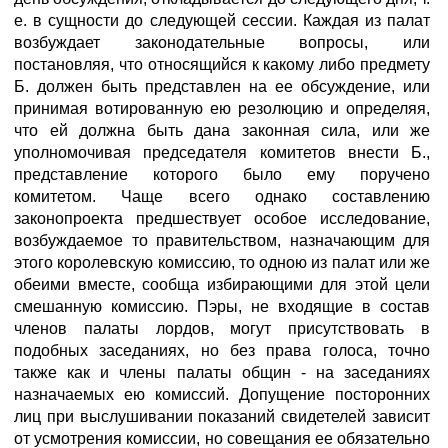
е. в сущности до следующей сессии. Каждая из палат
возбуждает законодательные вопросы, или
постановляя, что относящийся к какому либо предмету
Б. должен быть представлен на ее обсуждение, или
принимая вотированную ею резолюцию и определяя,
что ей должна быть дана законная сила, или же
уполномочивая председателя комитетов внести Б.,
представление которого было ему поручено
комитетом. Чаще всего однако составлению
законопроекта предшествует особое исследование,
возбуждаемое то правительством, назначающим для
этого королевскую комиссию, то одною из палат или же
обеими вместе, сообща избирающими для этой цели
смешанную комиссию. Пэры, не входящие в состав
членов палаты лордов, могут присутствовать в
подобных заседаниях, но без права голоса, точно
также как и члены палаты общин - на заседаниях
назначаемых ею комиссий. Допущение посторонних
лиц при выслушивании показаний свидетелей зависит
от усмотрения комиссии, но совещания ее обязательно