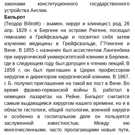
законами конституционного государственного
устройства Англии.
Бильрот
(Теодор Billroth) - знамен. хирург и клиницист, род. 26
апр. 1829 г. в Бергене на острове Рюгене, посещал
гимназию в Грейфсвальде и посвятил себя затем
изучению медицины в Грейфсвальде, Г?тингене и
Вене. В 1855 г. назначен был ассистентом Лангенбека
при хирургической университетской клинике в Берлине,
где в следующем году был допущен к чтению лекций. В
1859 г. он был приглашен в Цюрих профессором
хирургии и директором хирургической клиники. В 1867.
г. Б. получил приглашение на такой же пост в Вене. Во
время франко-германской войны Б. работал в
немецких лазаретах на Рейне. Бильрот считается
самым выдающимся хирургом нашего времени, но и в
области гистологи, общей патологии, военной хирурги
и особенно в госпитальном деле он пользуется
заслуженной известностью. Между ею
многочисленными, часто пролагающими новые пути,