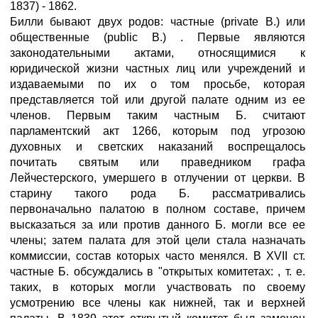
1837) - 1862.
Билли бывают двух родов: частные (private В.) или
общественные (public В.) . Первые являются
законодательными актами, относящимися к
юридической жизни частных лиц или учреждений и
издаваемыми по их о том просьбе, которая
представляется той или другой палате одним из ее
членов. Первым таким частным Б. считают
парламентский акт 1266, которым под угрозою
духовных и светских наказаний воспрещалось
почитать святым или праведником графа
Лейчестерского, умершего в отлучении от церкви. В
старину такого рода Б. рассматривались
первоначально палатою в полном составе, причем
высказаться за или против данного Б. могли все ее
члены; затем палата для этой цели стала назначать
коммиссии, состав которых часто менялся. В XVII ст.
частные Б. обсуждались в "открытых комитетах: , т. е.
таких, в которых могли участвовать по своему
усмотрению все члены как нижней, так и верхней