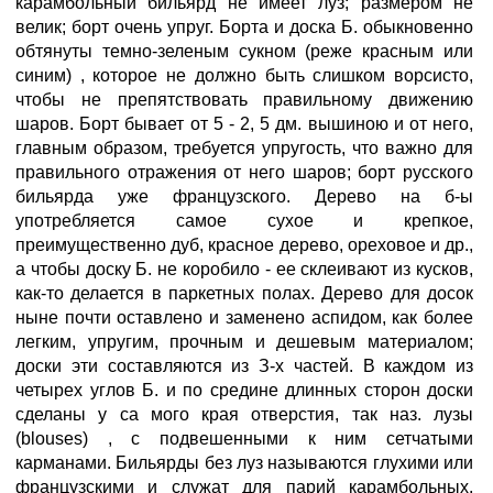
карамбольный бильярд не имеет луз; размером не
велик; борт очень упруг. Борта и доска Б. обыкновенно
обтянуты темно-зеленым сукном (реже красным или
синим) , которое не должно быть слишком ворсисто,
чтобы не препятствовать правильному движению
шаров. Борт бывает от 5 - 2, 5 дм. вышиною и от него,
главным образом, требуется упругость, что важно для
правильного отражения от него шаров; борт русского
бильярда уже французского. Дерево на б-ы
употребляется самое сухое и крепкое,
преимущественно дуб, красное дерево, ореховое и др.,
а чтобы доску Б. не коробило - ее склеивают из кусков,
как-то делается в паркетных полах. Дерево для досок
ныне почти оставлено и заменено аспидом, как более
легким, упругим, прочным и дешевым материалом;
доски эти составляются из З-х частей. В каждом из
четырех углов Б. и по средине длинных сторон доски
сделаны у са мого края отверстия, так наз. лузы
(blouses) , с подвешенными к ним сетчатыми
карманами. Бильярды без луз называются глухими или
французскими и служат для парий карамбольных,