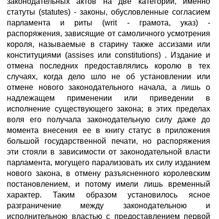
законодательных актов на две категории, именно
статуты (statutes) - законы, обусловленные согласием
парламента и риты (writ - грамота, указ) -
распоряжения, зависящие от самоличного усмотрения
короля, называемые в старину также ассизами или
конституциями (assises или constitutions) . Издание и
отмена последних предоставлялись королю в тех
случаях, когда дело шло не об установлении или
отмене нового законодательного начала, а лишь о
надлежащем применении или приведении в
исполнение существующего закона; в этих пределах
воля его получала законодательную силу даже до
момента внесения ее в книгу статус в приложения
большой государственной печати, но распоряжения
эти стояли в зависимости от законодательной власти
парламента, могущего парализовать их силу изданием
нового закона, в отмену разъясненного королевским
постановлением, и потому имели лишь временный
характер. Таким образом установилось ясное
разграничение между законодательною и
исполнительною властью с предоставлением первой