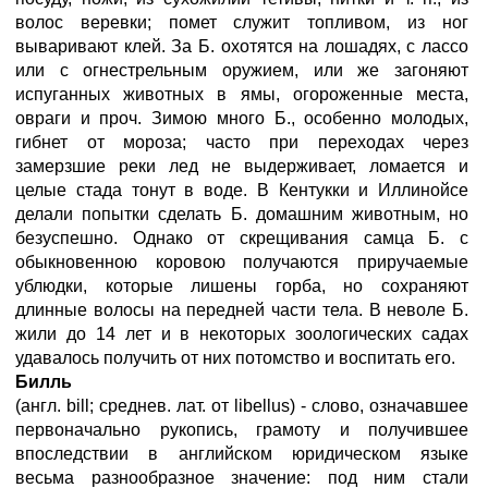
волос веревки; помет служит топливом, из ног
вываривают клей. За Б. охотятся на лошадях, с лассо
или с огнестрельным оружием, или же загоняют
испуганных животных в ямы, огороженные места,
овраги и проч. Зимою много Б., особенно молодых,
гибнет от мороза; часто при переходах через
замерзшие реки лед не выдерживает, ломается и
целые стада тонут в воде. В Кентукки и Иллинойсе
делали попытки сделать Б. домашним животным, но
безуспешно. Однако от скрещивания самца Б. с
обыкновенною коровою получаются приручаемые
ублюдки, которые лишены горба, но сохраняют
длинные волосы на передней части тела. В неволе Б.
жили до 14 лет и в некоторых зоологических садах
удавалось получить от них потомство и воспитать его.
Билль
(англ. bill; среднев. лат. от libellus) - слово, означавшее
первоначально рукопись, грамоту и получившее
впоследствии в английском юридическом языке
весьма разнообразное значение: под ним стали