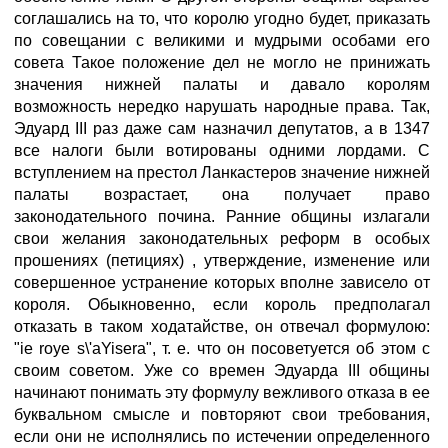
соглашались на то, что королю угодно будет, приказать
по совещании с великими и мудрыми особами его
совета Такое положение дел не могло не принижать
значения нижней палаты и давало королям
возможность нередко нарушать народные права. Так,
Эдуард III раз даже сам назначил депутатов, а в 1347
все налоги были вотированы одними лордами. С
вступлением на престол Ланкастеров значение нижней
палаты возрастает, она получает право
законодательного почина. Ранние общины излагали
свои желания законодательных реформ в особых
прошениях (петициях) , утверждение, изменение или
совершенное устранение которых вполне зависело от
короля. Обыкновенно, если король предполагал
отказать в таком ходатайстве, он отвечал формулою:
"ie roye s\'aYisera", т. е. что он посоветуется об этом с
своим советом. Уже со времен Эдуарда III общины
начинают понимать эту формулу вежливого отказа в ее
буквальном смысле и повторяют свои требования,
если они не исполнялись по истечении определенного