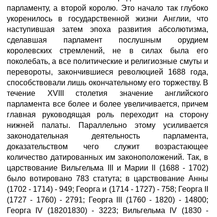
парламенту, а второй королю. Это начало так глубоко
укоренилось в государственной жизни Англии, что
наступившая затем эпоха развития абсолютизма,
сделавшая парламент послушным орудием
королевских стремлений, не в силах была его
поколебать, а все политические и религиозные смуты и
перевороты, закончившиеся революцией 1688 года,
способствовали лишь окончательному его торжеству. В
течение XVIII столетия значение английского
парламента все более и более увеличивается, причем
главная руководящая роль переходит на сторону
нижней палаты. Параллельно этому усиливается
законодательная деятельность парламента,
доказательством чего служит возрастающее
количество датированных им законоположений. Так, в
царствование Вильгельма III и Марии II (1688 - 1702)
было вотировано 783 статута; в царствование Анны
(1702 - 1714) - 949; Георга и (1714 - 1727) - 758; Георга II
(1727 - 1760) - 2791; Георга III (1760 - 1820) - 14800;
Георга IV (18201830) - 3223; Вильгельма IV (1830 -