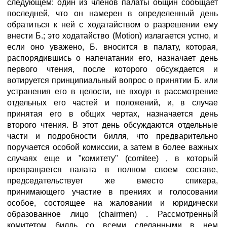
следующем: один из членов палаты общин сообщает
последней, что он намерен в определенный день
обратиться к ней с ходатайством о разрешении ему
внести Б.; это ходатайство (Motion) излагается устно, и
если оно уважено, Б. вносится в палату, которая,
распорядившись о напечатании его, назначает день
первого чтения, после которого обсуждается и
вотируется принципиальный вопрос о принятии Б. или
устранения его в целости, не входя в рассмотрение
отдельных его частей и положений, и, в случае
принятая его в общих чертах, назначается день
второго чтения. В этот день обсуждаются отдельные
части и подробности билля, что предварительно
поручается особой комиссии, а затем в более важных
случаях еще и "комитету" (comitee) , в который
превращается палата в полном своем составе,
председательствует же вместо спикера,
принимающего участие в прениях и голосовании
особое, состоящее на жаловании и юридически
образованное лицо (chairmen) . Рассмотренный
комитетом билль со всеми сделанными в нем