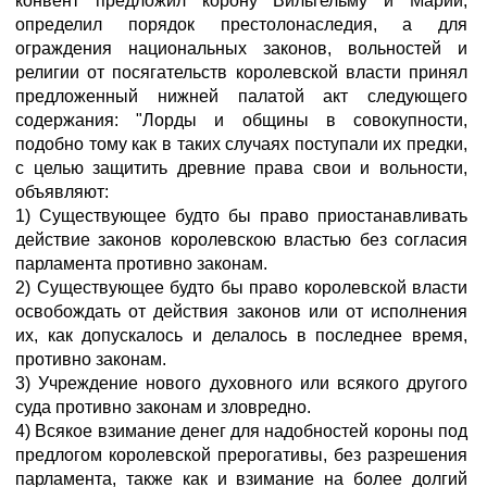
конвент предложил корону Вильгельму и Марии,
определил порядок престолонаследия, а для
ограждения национальных законов, вольностей и
религии от посягательств королевской власти принял
предложенный нижней палатой акт следующего
содержания: "Лорды и общины в совокупности,
подобно тому как в таких случаях поступали их предки,
с целью защитить древние права свои и вольности,
объявляют:
1) Существующее будто бы право приостанавливать
действие законов королевскою властью без согласия
парламента противно законам.
2) Существующее будто бы право королевской власти
освобождать от действия законов или от исполнения
их, как допускалось и делалось в последнее время,
противно законам.
3) Учреждение нового духовного или всякого другого
суда противно законам и зловредно.
4) Всякое взимание денег для надобностей короны под
предлогом королевской прерогативы, без разрешения
парламента, также как и взимание на более долгий