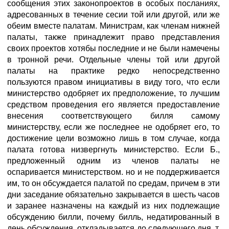
сообщения этих законопроектов в особых посланиях,
адресованных в течение сеcии той или другой, или же
обеим вместе палатам. Министрам, как членам нижней
палаты, также принадлежит право представления
своих проектов хотябы последние и не были намечены
в тронной речи. Отдельные члены той или другой
палаты на практике редко непосредственно
пользуются правом инициативы в виду того, что если
министерство одобряет их предположение, то лучшим
средством проведения его является предоставление
внесения соответствующего билля самому
министерству, если же последнее не одобряет его, то
достижение цели возможно лишь в том случае, когда
палата готова низвергнуть министерство. Если Б.,
предложенный одним из членов палаты не
оспаривается министерством. но и не поддерживается
им, то он обсуждается палатой по средам, причем в эти
дни заседание обязательно закрывается в шесть часов
и заранее назначены на каждый из них подлежащие
обсуждению билли, почему билль, недатированный в
день обсуждения, откладывается до следующего дня, т.