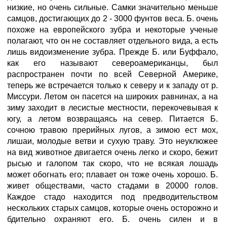
низкие, но очень сильные. Самки значительно меньше
самцов, достигающих до 2 - 3000 фунтов веса. Б. очень
похоже на европейского зубра и некоторые ученые
полагают, что он не составляет отдельного вида, а есть
лишь видоизменение зубра. Прежде Б. или Буффало,
как его называют североамериканцы, был
распространен почти по всей Северной Америке,
теперь же встречается только к северу и к западу от р.
Миссури. Летом он пасется на широких равнинах, а на
зиму заходит в лесистые местности, перекочевывая к
югу, а летом возвращаясь на север. Питается Б.
сочною травою прерийных лугов, а зимою ест мох,
лишаи, молодые ветви и сухую траву. Это неуклюжее
на вид животное двигается очень легко и скоро, бежит
рысью и галопом так скоро, что не всякая лошадь
может обогнать его; плавает он тоже очень хорошо. Б.
живет обществами, часто стадами в 20000 голов.
Каждое стадо находится под предводительством
нескольких старых самцов, которые очень осторожно и
бдительно охраняют его. Б. очень силен и в