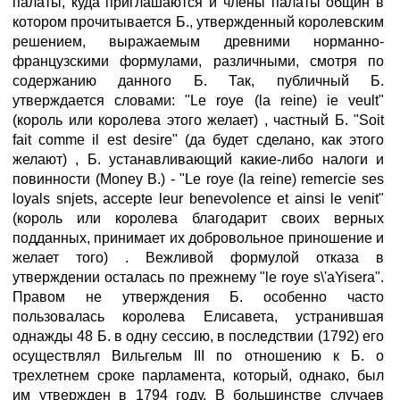
палаты, куда приглашаются и члены палаты общин в
котором прочитывается Б., утвержденный королевским
решением, выражаемым древними норманно-
французскими формулами, различными, смотря по
содержанию данного Б. Так, публичный Б.
утверждается словами: "Le roye (la reine) ie veult"
(король или королева этого желает) , частный Б. "Soit
fait comme il est desire" (да будет сделано, как этого
желают) , Б. устанавливающий какие-либо налоги и
повинности (Money В.) - "Le roye (la reine) remercie ses
loyals snjets, accepte leur benevolence et ainsi le venit"
(король или королева благодарит своих верных
подданных, принимает их добровольное приношение и
желает того) . Вежливой формулой отказа в
утверждении осталась по прежнему "le roye s\'aYisera".
Правом не утверждения Б. особенно часто
пользовалась королева Елисавета, устранившая
однажды 48 Б. в одну сессию, в последствии (1792) его
осуществлял Вильгельм III по отношению к Б. о
трехлетнем сроке парламента, который, однако, был
им утвержден в 1794 году. В большинстве случаев