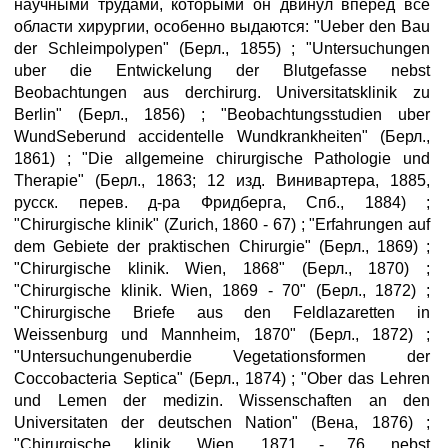
научными трудами, которыми он двинул вперед все
области хирургии, особенно выдаются: "Ueber den Bau
der Schleimpolypen" (Берл., 1855) ; "Untersuchungen
uber die Entwickelung der Blutgefasse nebst
Beobachtungen aus derchirurg. Universitatsklinik zu
Berlin" (Берл., 1856) ; "Beobachtungsstudien uber
WundSeberund accidentelle Wundkrankheiten" (Берл.,
1861) ; "Die allgemeine chirurgische Pathologie und
Therapie" (Берл., 1863; 12 изд. Винивартера, 1885,
русск. перев. д-ра Фридберга, Спб., 1884) ;
"Chirurgische klinik" (Zurich, 1860 - 67) ; "Erfahrungen auf
dem Gebiete der praktischen Chirurgie" (Берл., 1869) ;
"Chirurgische klinik. Wien, 1868" (Берл., 1870) ;
"Chirurgische klinik. Wien, 1869 - 70" (Берл., 1872) ;
"Chirurgische Briefe aus den Feldlazaretten in
Weissenburg und Mannheim, 1870" (Берл., 1872) ;
"Untersuchungenuberdie Vegetationsformen der
Coccobacteria Septica" (Берл., 1874) ; "Ober das Lehren
und Lemen der medizin. Wissenschaften an den
Universitaten der deutschen Nation" (Вена, 1876) ;
"Chirurgische klinik. Wien, 1871 - 76, nebst