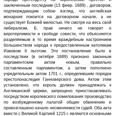
заключенным последним (13 февр. 1689) , договором,
подтверждающим собою взгляд, что английская
монархия покоится на договорном начале, а не
существует Божией милостью. Не смотря на весь свой
либерализм, Б. прав ничего не говорит о
веротерпимости и свободе совести, что объясняется
разделяемым в то время враждебным настроением
большинством народа к предоставленным католикам
Иаковом II льготам. Это постановление было в
последствии (в октябре 1689) признано законным
парламентским актом новым, правильно
составленным парламентом, а затем пополнено
учредительным актом 1701 г., определившим порядок
престолонаследия Ганноверского дома. Актом этим
установлено, что король должен принадлежать к
Англиканской церкви, запрещено приостанавливать
посредством королевского помилования производство
по возбужденному палатой общин обвинению и
провозглашено начало несменяемости судей. Оба акта
вместе с Великой Xapтией 1215 г. являются основными