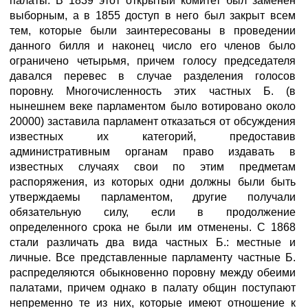
палаты. В 1839 этот открытый комитет был заменен
выборным, а в 1855 доступ в него был закрыт всем
тем, которые были заинтересованы в проведении
данного билля и наконец число его членов было
ограничено четырьмя, причем голосу председателя
давался перевес в случае разделения голосов
поровну. Многочисленность этих частных Б. (в
нынешнем веке парламентом было вотировано около
20000) заставила парламент отказаться от обсуждения
известных их категорий, предоставив
административным органам право издавать в
известных случаях свои по этим предметам
распоряжения, из которых одни должны были быть
утверждаемы парламентом, другие получали
обязательную силу, если в продолжение
определенного срока не были им отменены. С 1868
стали различать два вида частных Б.: местные и
личные. Все представленные парламенту частные Б.
распределяются обыкновенно поровну между обеими
палатами, причем однако в палату общин поступают
непременно те из них, которые имеют отношение к