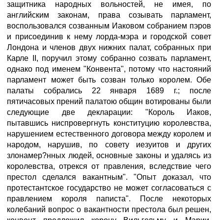
защитника народных вольностей, не имея, по
английским законам, права созывать парламент,
воспользовался созванным Иаковом собранием пэров
и присоединив к нему лорда-мэра и городской совет
Лондона и членов двух нижних палат, собранных при
Карле II, поручил этому собранно созвать парламент,
однако под именем "Конвента", потому что настояний
парламент может быть созван только королем. Обе
палаты собрались 22 января 1689 г.; после
пятичасовых прений палатою общин вотированы были
следующие две декларации: "Король Иаков,
пытавшись ниспровергнуть конституцию королевства,
нарушением естественного договора между королем и
народом, нарушив, по совету иезуитов и других
злонамер?нных людей, основные законы и удалясь из
королевства, отрекся от правления, вследствие чего
престол сделался вакантным". "Опыт доказал, что
протестантское государство не может согласоваться с
правлением короля паписта". После некоторых
колебаний вопрос о вакантности престола был решен,