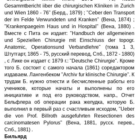
Gesammtbericht iiber die chirurgischen Kliniken in Zurich
und Wien 1860 - 76" (Берд., 1879) ; "Ceber den Transport
der im Felde Verwundeten und Kranken" (Вена, 1874) ;
"Krankenpaegeim Haus und in Hospital" (Вена, 1880) .
Вместе с Пита он издает: "Handbuch der allgemeinen
und Speziellen Chirurgie mit Einschiuss der topogr.
Anatomic, Operationsund Verbandlehre" (тома 1 3,
Штутгарт, 1865 - 75, русский перевод, Спб., 1872 - 1880)
, с Лике он издает с 1879 г.: "Deutsche Chirurgie". Кроме
того Б. состоит с самого начала (1861) соредактором
издаваем. Лангенбеком "Archiv fur klinische Chirurgie". К
трудам Б. нужно отнести и бесчисленные работы его
учеников, которые начаты и выполнены по его
инициативе и под его руководством, напр., Отчет
Бельфлера об операции рака желудка, которую Б.
выполнил в первый раз с счастливым исходом, "Ueber
die von Prof. Billroth ausgefuhrten Resectionen des
carcinomatesen Pylorus" (Вена, 1881, русск. перев.,
Спб., 1881) .
Бильярд