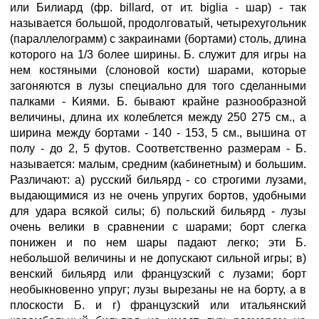
или Билиард (фр. billard, от ит. biglia - шар) - так
называется большой, продолговатый, четырехугольник
(параллелограмм) с закраинами (бортами) столь, длина
которого на 1/3 более ширины. Б. служит для игры на
нем костяными (слоновой кости) шарами, которые
загоняются в лузы специально для того сделанными
палками - Kиями. Б. бывают крайне разнообразной
величины, длина их колеблется между 250 275 см., а
ширина между бортами - 140 - 153, 5 см., вышина от
полу - до 2, 5 футов. Соответственно размерам - Б.
называется: малым, средним (кабинетным) и большим.
Различают: а) русский бильярд - со строгими лузами,
выдающимися из не очень упругих бортов, удобными
для удара всякой силы; б) польский бильярд - лузы
очень велики в сравнении с шарами; борт слегка
понижен и по нем шары падают легко; эти Б.
небольшой величины и не допускают сильной игры; в)
венский бильярд или французский с лузами; борт
необыкновенно упруг; лузы вырезаны не на борту, а в
плоскости Б. и г) французский или итальянский