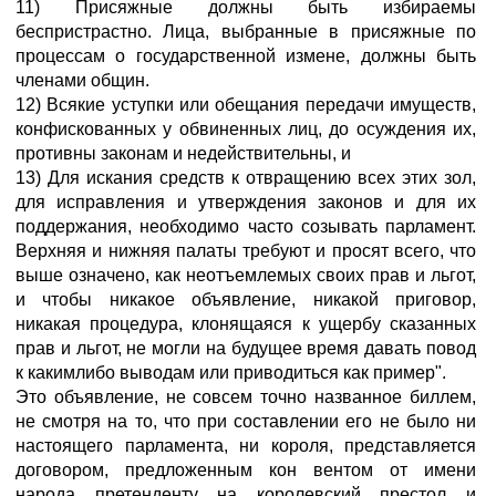
11) Присяжные должны быть избираемы
беспристрастно. Лица, выбранные в присяжные по
процессам о государственной измене, должны быть
членами общин.
12) Всякие уступки или обещания передачи имуществ,
конфискованных у обвиненных лиц, до осуждения их,
противны законам и недействительны, и
13) Для искания средств к отвращению всех этих зол,
для исправления и утверждения законов и для их
поддержания, необходимо часто созывать парламент.
Верхняя и нижняя палаты требуют и просят всего, что
выше означено, как неотъемлемых своих прав и льгот,
и чтобы никакое объявление, никакой приговор,
никакая процедура, клонящаяся к ущербу сказанных
прав и льгот, не могли на будущее время давать повод
к какимлибо выводам или приводиться как пример".
Это объявление, не совсем точно названное биллем,
не смотря на то, что при составлении его не было ни
настоящего парламента, ни короля, представляется
договором, предложенным кон вентом от имени
народа претенденту на королевский престол и