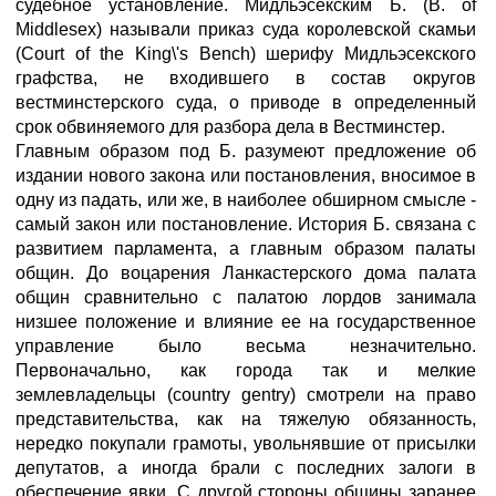
судебное установление. Мидльэсекским Б. (В. of
Middlesex) называли приказ суда королевской скамьи
(Court of the King\'s Bench) шерифу Мидльэсекского
графства, не входившего в состав округов
вестминстерского суда, о приводе в определенный
срок обвиняемого для разбора дела в Вестминстер.
Главным образом под Б. разумеют предложение об
издании нового закона или постановления, вносимое в
одну из падать, или же, в наиболее обширном смысле -
самый закон или постановление. История Б. связана с
развитием парламента, а главным образом палаты
общин. До воцарения Ланкастерского дома палата
общин сравнительно с палатою лордов занимала
низшее положение и влияние ее на государственное
управление было весьма незначительно.
Первоначально, как города так и мелкие
землевладельцы (country gentry) смотрели на право
представительства, как на тяжелую обязанность,
нередко покупали грамоты, увольнявшие от присылки
депутатов, а иногда брали с последних залоги в
обеспечение явки. С другой стороны общины заранее