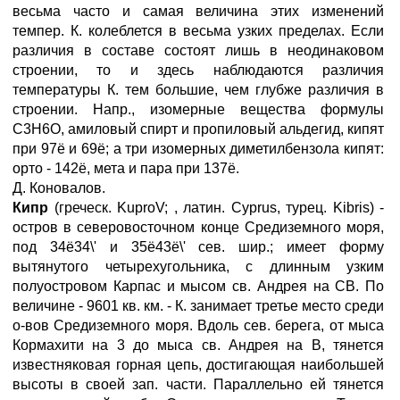
весьма часто и самая величина этих изменений
темпер. К. колеблется в весьма узких пределах. Если
различия в составе состоят лишь в неодинаковом
строении, то и здесь наблюдаются различия
температуры К. тем большие, чем глубже различия в
строении. Напр., изомерные вещества формулы
С3H6O, амиловый спирт и пропиловый альдегид, кипят
при 97ё и 69ё; а три изомерных диметилбензола кипят:
орто - 142ё, мета и пара при 137ё.
Д. Коновалов.
Кипр
(греческ. KuproV; , латин. Cyprus, турец. Kibris) -
остров в северовосточном конце Средиземного моря,
под 34ё34\' и 35ё43ё\' сев. шир.; имеет форму
вытянутого четырехугольника, с длинным узким
полуостровом Карпас и мысом св. Андрея на СВ. По
величине - 9601 кв. км. - К. занимает третье место среди
о-вов Средиземного моря. Вдоль сев. берега, от мыса
Кормахити на 3 до мыса св. Андрея на В, тянется
известняковая горная цепь, достигающая наибольшей
высоты в своей зап. части. Параллельно ей тянется