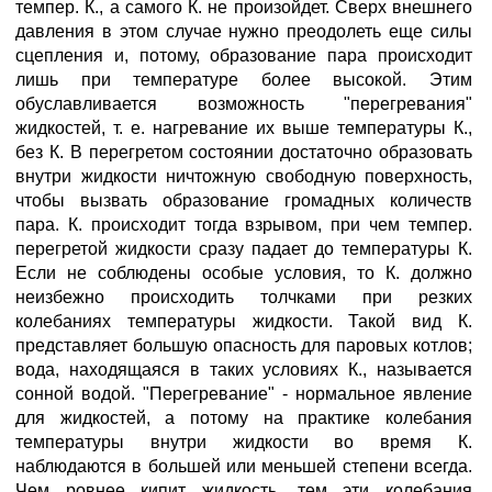
темпер. К., а самого К. не произойдет. Сверх внешнего
давления в этом случае нужно преодолеть еще силы
сцепления и, потому, образование пара происходит
лишь при температуре более высокой. Этим
обуславливается возможность "перегревания"
жидкостей, т. е. нагревание их выше температуры К.,
без К. В перегретом состоянии достаточно образовать
внутри жидкости ничтожную свободную поверхность,
чтобы вызвать образование громадных количеств
пара. К. происходит тогда взрывом, при чем темпер.
перегретой жидкости сразу падает до температуры К.
Если не соблюдены особые условия, то К. должно
неизбежно происходить толчками при резких
колебаниях температуры жидкости. Такой вид К.
представляет большую опасность для паровых котлов;
вода, находящаяся в таких условиях К., называется
сонной водой. "Перегревание" - нормальное явление
для жидкостей, а потому на практике колебания
температуры внутри жидкости во время К.
наблюдаются в большей или меньшей степени всегда.
Чем ровнее кипит жидкость, тем эти колебания