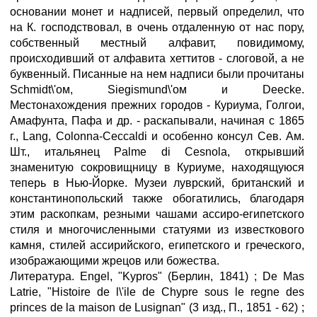
основании монет и надписей, первый определил, что
на К. господствовал, в очень отдаленную от нас пору,
собственный местный алфавит, повидимому,
происходивший от алфавита хеттитов - слоговой, а не
буквенный. Писанные на нем надписи были прочитаны
Schmidt\'oм, Siegismund\'ом и Deecke.
Местонахождения прежних городов - Куриума, Голгои,
Амафунта, Пафа и др. - раскапывали, начиная с 1865
г., Lang, Colonna-Ceccaldi и особенно консул Сев. Ам.
Шт., итальянец Palme di Cesnola, открывший
знаменитую сокровищницу в Куриуме, находящуюся
теперь в Нью-Йopке. Музеи луврский, британский и
константинопольский также обогатились, благодаря
этим раскопкам, резными чашами ассиро-египетского
стиля и многочисленными статуями из известкового
камня, стилей ассирийского, египетского и греческого,
изображающими жрецов или божества.
Литература. Engel, "Kypros" (Берлин, 1841) ; De Mas
Latrie, "Histoire de l\'ile de Chypre sous le regne des
princes de la maison de Lusignan" (3 изд., П., 1851 - 62) ;