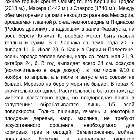
южнее горный хребет Олимп; гл. его вершины Тродос
(2018 м.) , Махера (1442 м.) и Ставрос (1740 м.) . Между
обеими горными цепями находится равнина Мессариа,
орошаемая главной р. о-ва, немноговодным Пидиасом
(Pediaos древних) , впадающим в залив Фамагуста, на
вост. берегу. Климат К. вообще может быть назван
теплым и сухим. В г. Ларнака ср. темп. года 20, 5,
января 11, 6, Июля 28, 6. Как и в Сирии и Палестине,
осень гораздо теплее весны, напр. ср. темп. мая 21, 9,
октября 24, 6. В год выпадает всего 34 см. осадков
(исключительно в виде дождя) , в том числе 9/10 с
ноября по апрель, а в июле и августе его совсем не
бывает. Морозов на берегу моря не бывает. В горах К.
значительно холоднее. Растительность богатая там, где
имеется достаточно воды, но плодородная почва в
запустении: обрабатывается лишь 1/5 всей
поверхности. Только пшеница, ячмень и некоторые
плодовые деревья, напр. маслина, не требуют
искусственного орошения, необходимого для
кормовых трав и овощей. Землетрясения, войны,
повальные болезни и варварское турецкое