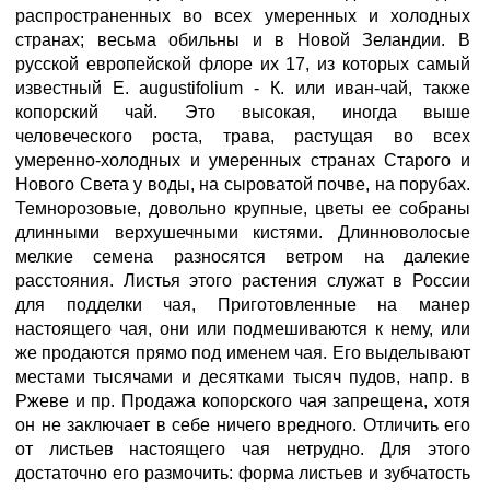
распространенных во всех умеренных и холодных
странах; весьма обильны и в Новой Зеландии. В
русской европейской флоре их 17, из которых самый
известный Е. augustifolium - К. или иван-чай, также
кoпopcкий чай. Это высокая, иногда выше
человеческого роста, трава, растущая во всех
умеренно-холодных и умеренных странах Старого и
Нового Света у воды, на сыроватой почве, на порубах.
Темнорозовые, довольно крупные, цветы ее собраны
длинными верхушечными кистями. Длинноволосые
мелкие семена разносятся ветром на далекие
расстояния. Листья этого растения служат в России
для подделки чая, Приготовленные на манер
настоящего чая, они или подмешиваются к нему, или
же продаются прямо под именем чая. Его выделывают
местами тысячами и десятками тысяч пудов, напр. в
Ржеве и пр. Продажа копорского чая запрещена, хотя
он не заключает в себе ничего вредного. Отличить его
от листьев настоящего чая нетрудно. Для этого
достаточно его размочить: форма листьев и зубчатость