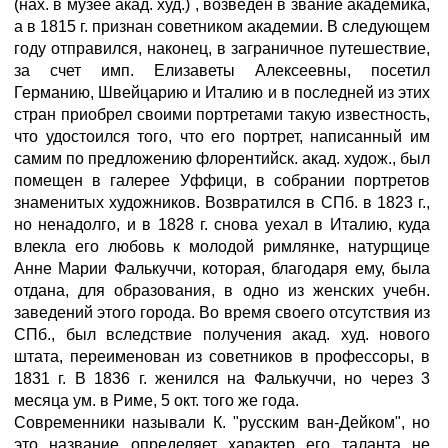
(нах. в музее акад. худ.) , возведен в звание академика,
а в 1815 г. признан советником академии. В следующем
году отправился, наконец, в заграничное путешествие,
за счет имп. Елизаветы Алексеевны, посетил
Германию, Швейцарию и Италию и в последней из этих
стран приобрел своими портретами такую известность,
что удостоился того, что его портрет, написанный им
самим по предложению флорентийск. акад. худож., был
помещен в галерее Уффици, в собрании портретов
знаменитых художников. Возвратился в СПб. в 1823 г.,
но ненадолго, и в 1828 г. снова уехал в Италию, куда
влекла его любовь к молодой римлянке, натурщице
Анне Марии Фалькуччи, которая, благодаря ему, была
отдана, для образования, в одно из женских учебн.
заведений этого города. Во время своего отсутствия из
СПб., был вследствие получения акад. худ. нового
штата, переименован из советников в профессоры, в
1831 г. В 1836 г. женился на Фалькуччи, но через 3
месяца ум. в Риме, 5 окт. того же года.
Современники называли К. "русским ван-Дейком", но
это название определяет характер его таланта не