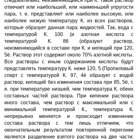
следовательно, неизменяющийся при К. Такой раствор
отвечает или наибольшей, или наименьшей упругости
пара, т. е. представляет или наиболее высокую, или
наиболее низкую температуру К. из всех растворов,
которые образует данная пара жидкостей. Так, вода с
температурой К. 100 (и азотная кислота с
температурой К. 86 (образуют раствор,
неизменяющийся в составе при К. и кипящий при 120,
5ё. Раствор этот содержит около 70% азотной кислоты.
Все растворы с иным содержанием кислоты будут
представлять температуру К. ниже 120, 5 (Пропиловый
спирт с температурой К. 97, 4ё образует с водой
раствор, кипящий без изменения состава при 85, 5ё, т.
е. при температуре низшей, чем температура К. обеих
составных частей раствора. При кипении раствора
иного состава, чем раствор с максимальной или с
минимальной температурой К., температура К.
непрерывно меняется и происходит изменение
состава раствора с тем лишь отличием, что
окончательным результатом повторенной перегонки
является разделение взятого раствора на две части: