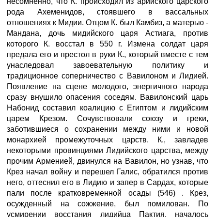
несомненно, что К. происходил из арийского царского
рода Ахеменидов, стоявшего в вассальных
отношениях к Мидии. Отцом К. был Камбиз, а матерью -
Мандана, дочь мидийского царя Астиага, против
которого К. восстал в 550 г. Измена солдат царя
предала его и престол в руки К., который вместе с тем
унаследовал завоевательную политику и
традиционное соперничество с Вавилоном и Лидией.
Появление на сцене молодого, энергичного народа
сразу внушило опасения соседям. Вавилонский царь
Набонид составил коалицию с Египтом и лидийским
царем Крезом. Сочувствовали союзу и греки,
заботившиеся о сохранении между ними и новой
монархией промежуточных царств. К., завладев
некоторыми провинциями Лидийского царства, между
прочим Арменией, двинулся на Вавилон, но узнав, что
Крез начал войну и перешел Галис, обратился против
него, оттеснил его в Лидию и запер в Сардах, которые
пали после кратковременной осады (546) . Крез,
осужденный на сожжение, был помилован. По
усмирении восстания лидийца Пактия, началось