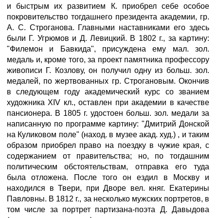
и быстрым их развитием К. приобрел себе особое
покровительство тогдашнего президента академии, гр.
А. С. Строганова. Главными наставниками его здесь
были Г. Угрюмов и Д. Левицкий. В 1802 г., за картину:
"Филемон и Бавкида", присуждена ему мал. зол.
медаль и, кроме того, за проект памятника профессору
живописи Г. Козлову, он получил одну из больш. зол.
медалей, по жертвованных гр. Строгановым. Окончив
в следующем году академический курс со званием
художника XIV кл., оставлен при академии в качестве
пансионера. В 1805 г. удостоен больш. зол. медали за
написанную по программе картину: "Дмитрий Донской
на Куликовом поле" (наход. в музее акад. худ.) , и таким
образом приобрел право на поездку в чужие края, с
содержанием от правительства; но, по тогдашним
политическим обстоятельствам, отправка его туда
была отложена. После того он ездил в Москву и
находился в Твери, при Дворе вел. княг. Екатерины
Павловны. В 1812 г., за несколько мужских портретов, в
том числе за портрет партизана-поэта Д. Давыдова