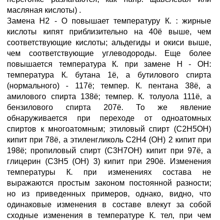
масляная кислоты) .
Замена H2 - О повышает температуру К. : жирные
кислоты кипят приблизительно на 40ё выше, чем
соответствующие кислоты; альдегиды и окиси выше,
чем соответствующие углеводороды. Еще более
повышается температура К. при замене Н - ОН:
температура К. бутана 1ё, а бутилового спирта
(нормального) - 117ё; темпер. К. пентана 38ё, а
амилового спирта 138ё; темпер. К. толуола 111ё, а
бензилового спирта 207ё. То же явление
обнаруживается при переходе от одноатомных
спиртов к многоатомным; этиловый спирт (С2Н5ОН)
кипит при 78ё, а этиленгликоль С2Н4 (ОН) 2 кипит при
198ё; пропиловый спирт (C3H7OH) кипит при 97ё, а
глицерин (С3Н5 (ОН) 3) кипит при 290ё. Изменения
температуры К. при изменениях состава не
выражаются простым законом постоянной разности;
но из приведенных примеров, однако, видно, что
одинаковые изменения в составе влекут за собой
сходные изменения в температуре К. тел, при чем