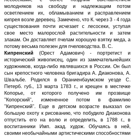
молодняков на свободу и надлежащим потом
осветлением их, обламыванием и расправлением
кипрея возле деревец. Замечено, что К. через 3 - 4 года
существования почти исчезает с лесосеки, уступая
свое место малорослой растительности и затем
злакам. Он доставляет пчелам хорошую взятку меда, а
потому весьма полезен для пчеловодства. В. С.
Кипренский
(Орест Адамович) - портретист и
исторический живописец, один из замечательнейших
художников, когда-либо являвшихся в России. Он был
сын крепостного человека бригадира А. Диаконова, А.
Швальбе. Родился в Ораниенбаумском уезде С.
Петерб. губ., 13 марта 1783 г., и крещен в местечке
Копорье, от которого получено им прозвище
"Копорский", измененное потом в фамилию
"Кипренский". Еще в детском возрасте выказал он
большую охоту к рисованию, что побудило Диаконова
отпустить его на волю и определить, в 1788 г., в
воспитанники Имп. акад. худож. Обучаясь в ней,
своими необычайными артистическими способностями