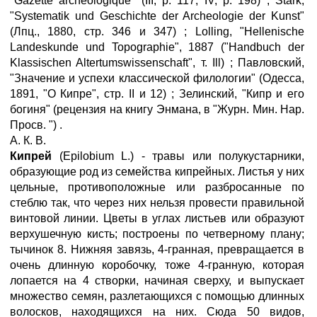
"Gazette archeologique" (III, p. 117; IV, p. 198) ; Stark,
"Systematik und Geschichte der Archeologie der Kunst"
(Лпц., 1880, стр. 346 и 347) ; Lolling, "Hellenische
Landeskunde und Topographie", 1887 ("Handbuch der
Klassischen Altertumswissenschaft", т. Ill) ; Павловский,
"Значение и успехи классической филологии" (Одесса,
1891, "О Кипре", стр. II и 12) ; Зелинский, "Кипр и его
богиня" (рецензия на книгу Энмана, в "Журн. Мин. Нар.
Просв. ") .
А. К. В.
Кипрей
(Epilobium L.) - травы или полукустарники,
образующие род из семейства кипрейных. Листья у них
цельные, противоположные или разбросанные по
стеблю так, что через них нельзя провести правильной
винтовой линии. Цветы в углах листьев или образуют
верхушечную кисть; построены по четверному плану;
тычинок 8. Нижняя завязь, 4-гранная, превращается в
очень длинную коробочку, тоже 4-гранную, которая
лопается на 4 створки, начиная сверху, и выпускает
множество семян, разлетающихся с помощью длинных
волосков, находящихся на них. Сюда 50 видов,