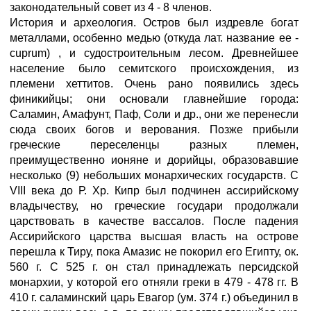
законодательный совет из 4 - 8 членов.
История и археология. Остров был издревле богат
металлами, особенно медью (откуда лат. название ее -
cuprum) , и судостроительным лесом. Древнейшее
население было семитского происхождения, из
племени хеттитов. Очень рано появились здесь
финикийцы; они основали главнейшие города:
Саламин, Амафунт, Паф, Соли и др., они же перенесли
сюда своих богов и верования. Позже прибыли
греческие переселенцы разных племен,
преимущественно ионяне и дорийцы, образовавшие
несколько (9) небольших монархических государств. С
VIII века до Р. Хр. Кипр был подчинен ассирийскому
владычеству, но греческие государи продолжали
царствовать в качестве вассалов. После падения
Ассирийского царства высшая власть на острове
перешла к Тиру, пока Амазис не покорил его Египту, ок.
560 г. С 525 г. он стал принадлежать персидской
монархии, у которой его отняли греки в 479 - 478 гг. В
410 г. саламинский царь Евагор (ум. 374 г.) объединил в