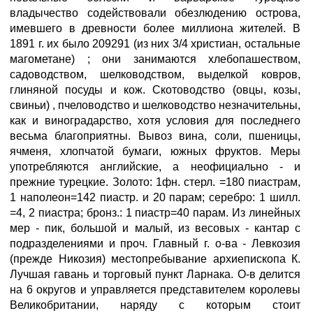
владычество содействовали обезлюдению острова,
имевшего в древности более миллиона жителей. В
1891 г. их было 209291 (из них 3/4 христиан, остальные
магометане) ; они занимаются хлебопашеством,
садоводством, шелководством, выделкой ковров,
глиняной посуды и кож. Скотоводство (овцы, козы,
свиньи) , пчеловодство и шелководство незначительны,
как и виноградарство, хотя условия для последнего
весьма благоприятны. Вывоз вина, соли, пшеницы,
ячменя, хлопчатой бумаги, южных фруктов. Меры
употребляются английские, а неофициально - и
прежние турецкие. Золото: 1фн. стерл. =180 пиастрам,
1 наполеон=142 пиастр. и 20 парам; серебро: 1 шилл.
=4, 2 пиастра; бронз.: 1 пиастр=40 парам. Из линейных
мер - пик, большой и малый, из весовых - кантар с
подразделениями и проч. Главный г. о-ва - Левкозия
(прежде Никозия) местопребывание архиепископа К.
Лучшая гавань и торговый пункт Ларнака. О-в делится
на 6 округов и управляется представителем королевы
Великобритании, наряду с которым стоит