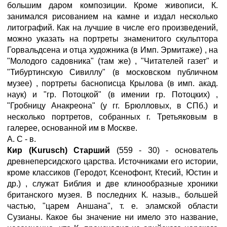
большим даром композиции. Кроме живописи, К.
занимался рисованием на камне и издал несколько
литографий. Как на лучшие в числе его произведений,
можно указать на портреты знаменитого скульптора
Горвальдсена и отца художника (в Имп. Эрмитаже) , на
"Молодого садовника" (там же) , "Читателей газет" и
"Тибуртинскую Сивиллу" (в московском публичном
музее) , портреты баснописца Крылова (в имп. акад.
наук) и "гр. Потоцкой" (в имении гр. Потоцких) ,
"Гробницу Анакреона" (у гг. Брюлловых, в СПб.) и
несколько портретов, собранных г. Третьяковым в
галерее, основанной им в Москве.
А. С - в.
Кир (Kurusch) Старший
(559 - 30) - основатель
древнеперсидского царства. Источниками его истории,
кроме классиков (Геродот, Ксенофонт, Ктесий, Юстин и
др.) , служат Библия и две клинообразные хроники
британского музея. В последних К. назыв., большей
частью, "царем Аншана", т. е. эламской области
Сузианы. Какое бы значение ни имело это название,