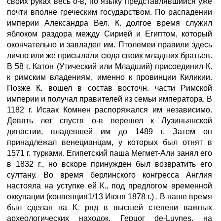
своих руках весь о-в, по языку представлявшийся уже
почти вполне греческим государством. По распадении
империи Александра Вел. К. долгое время служил
яблоком раздора между Сирией и Египтом, который
окончательно и завладел им. Птолемеи правили здесь
лично или же присылали сюда своих младших братьев.
В 58 г. Катон (Утический или Младший) присоединил К.
к римским владениям, именно к провинции Киликии.
Позже К. вошел в состав восточн. части Римской
империи и получал правителей из семьи императора. В
1182 г. Исаак Комнен распоряжался им независимо.
Девять лет спустя о-в перешел к Лузиньянской
династии, владевшей им до 1489 г. Затем он
принадлежал венецианцам, у которых был отнят в
1571 г. турками. Египетский паша Мегмет-Али занял его
в 1832 г., но вскоре принужден был возвратить его
султану. Во время берлинского конгресса Англия
настояла на уступке ей К., под предлогом временной
оккупации (конвенция1/13 Июня 1878 г.) . В наше время
был сделан на К. ряд в высшей степени важных
археологических находок. Герцог de-Luynes, на