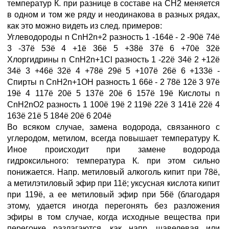
температур К. при разнице в составе на СН2 меняется
в одном и том же ряду и неодинакова в разных рядах,
как это можно видеть из след. примеров:
Углеводороды n CnH2n+2 разность 1 -164ё - 2 -90ё 74ё
3 -37ё 53ё 4 +1ё 36ё 5 +38ё 37ё 6 +70ё 32ё
Хлоргидрины n CnH2n+1Cl разность 1 -22ё 34ё 2 +12ё
34ё 3 +46ё 32ё 4 +78ё 29ё 5 +107ё 26ё 6 +133ё -
Спирты n CnH2n+1OH разность 1 66ё - 2 78ё 12ё 3 97ё
19ё 4 117ё 20ё 5 137ё 20ё 6 157ё 19ё Кислоты n
CnH2nO2 разность 1 100ё 19ё 2 119ё 22ё 3 141ё 22ё 4
163ё 21ё 5 184ё 20ё 6 204ё
Во всяком случае, замена водорода, связанного с
углеродом, метилом, всегда повышает температуру К.
Иное происходит при замене водорода
гидроксильного: температура К. при этом сильно
понижается. Напр. метиловый алкоголь кипит при 78ё,
а метилэтиловый эфир при 11ё; уксусная кислота кипит
при 119ё, а ее метиловый эфир при 56ё (благодаря
этому, удается иногда перегонять без разложения
эфиры в том случае, когда исходные вещества при
перегонке разлагаются, как напр. щавелевая или