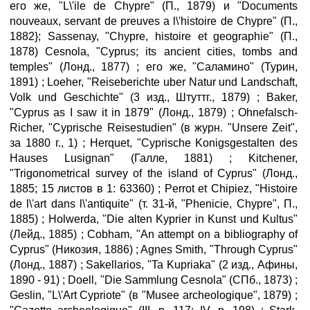
его же, "L\'ile de Chypre" (П., 1879) и "Documents
nouveaux, servant de preuves a l\'histoire de Chypre" (П.,
1882}; Sassenay, "Chypre, histoire et geographie" (П.,
1878) Cesnola, "Cyprus; its ancient cities, tombs and
temples" (Лонд., 1877) ; его же, "Cаламино" (Турин,
1891) ; Lоеher, "Reiseberichte uber Natur und Landschaft,
Volk und Geschichte" (3 изд., Штуттг., 1879) ; Baker,
"Cyprus as I saw it in 1879" (Лонд., 1879) ; Ohnefalsch-
Richer, "Cyprische Reisestudien" (в журн. "Unsere Zeit",
за 1880 г., 1) ; Herquet, "Cyprische Konigsgestalten des
Hauses Lusignan" (Галле, 1881) ; Kitchener,
"Trigonometrical survey of the island of Cyprus" (Лонд.,
1885; 15 листов в 1: 63360) ; Perrot et Chipiez, "Histoire
de l\'art dans l\'antiquite" (т. 31-й, "Phenicie, Chypre", П.,
1885) ; Holwerda, "Die alten Kyprier in Kunst und Kultus"
(Лейд., 1885) ; Cobham, "An attempt on a bibliography of
Cyprus" (Никозия, 1886) ; Agnes Smith, "Through Cyprus"
(Лонд., 1887) ; Sakellarios, "Ta Kupriaka" (2 изд., Афины,
1890 - 91) ; Doell, "Die Sammlung Cesnola" (СПб., 1873) ;
Geslin, "L\'Art Cypriote" (в "Musee archeologique", 1879) ;