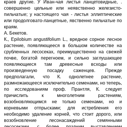
краев другие. У Иван-чая листья ланцетовидные, .
совершенно цельные или неявственно железисто-
пильчатые; у настоящего чая - листья эллиптические
или продолговато-ланцетные, явственно пильчатые по
краям.
А. Бекетов.
К., Epilobium angustifolium L., вредное сорное лесное
растение, появляющееся в большом количестве на
срубленных лесосеках, преимущественно на свежей
почве, богатой перегноем, и сильно заглушающее
появляющиеся там древесные всходы или
произведенную посадку саженцев. Прежде
предполагали, что К. однолетнее растение,
размножающееся исключительно семенами, но теперь,
по исследованиям проф. Прантля, К. следует
причислить к многолетним растениям,
возобновляющимся не только семенами, но и
корневыми отпрысками; для истребления его
необходимо удаление корней, что стоит дорого, или
возобновление лесонасаждений семянными
лесосеками, с более поздним выставлением