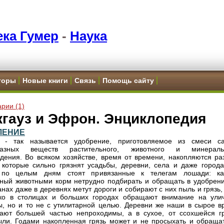
ка Гумер
-
Наука
торы
Новые книги
Связь
Помощь сайту
рии (1)
кгауз и Эфрон. Энциклопедия
ЛЕНИЕ
- так называется удобрение, приготовляемое из смеси с
разных веществ растительного, животного и минераль
дения. Во всяком хозяйстве, время от времени, накопляются ра
 которые сильно грязнят усадьбы, деревни, села и даже города
 по целым дням стоят привязанные к телегам лошади: к
ный животными корм нетрудно подбирать и обращать в удобрени
анах даже в деревнях метут дороги и собирают с них пыль и грязь,
ько в столицах и больших городах обращают внимание на ули
ы, но и то не с утилитарной целью. Деревни же наши в сырое в
ают большей частью непроходимы, а в сухое, от ссохшейся гр
ли. Годами накопленная грязь может и не просыхать и обращат