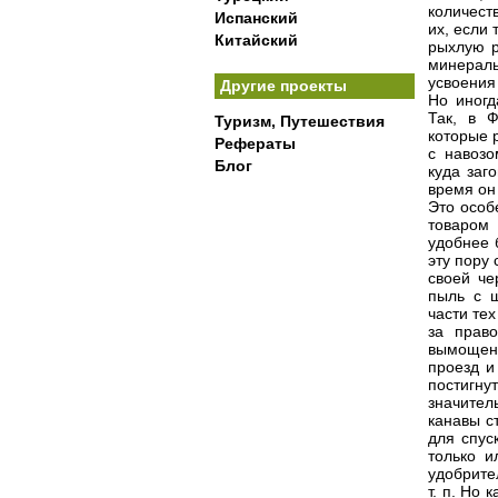
количест
Испанский
их, если
Китайский
рыхлую р
минерал
усвоения
Другие проекты
Но иногд
Так, в 
Туризм, Путешествия
которые 
Рефераты
с навозо
Блог
куда заг
время он
Это особ
товаром
удобнее 
эту пору
своей че
пыль с ш
части те
за прав
вымощено
проезд и
постигн
значител
канавы с
для спус
только и
удобрите
т. п. Но 