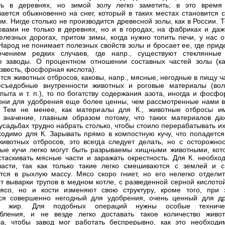
ть в деревнях, но зимой золу легко заметить; в это время
ается обыкновенно на снег, который в таких местах становится с
м. Нигде столько не производится древесной золы, как в России. 
овами не только в деревнях, но и в городах, на фабриках и даж
елезных дорогах, притом зимы, когда нужно топить печи, у нас о
Народ не понимает полезных свойств золы и бросает ее, где прид
ючением редких случаев, где напр., существуют стеклянные
 заводы. О процентном отношении составных частей золы (ка
известь, фосфорная кислота).
ется животных отбросов, каковы, напр., мясные, негодные в пищу ч
есъедобные внутренности животных и роговые материалы (вол
опыта и т. п.), то по богатству содержания азота, иногда и фосф
они для удобрения еще более ценны, чем рассмотренные нами 
. Тем не менее, как материалы для К., животные отбросы и
значение, главным образом потому, что таких материалов да
усадьбах трудно набрать столько, чтобы стоило перерабатывать их
ходимо для К. Зарывать прямо в компостную кучу, что попадется
животных отбросов, это всегда следует делать, но с осторожнос
ые кучи легко могут быть разрываемы хищными животными, кот
стаскивать мясные части и заражать окрестность. Для К. необхо
асти, так как только такие легко смешиваются с землей и с
ся в рыхлую массу. Мясо скоро гниет, но его нелегко отделит
От выварки трупов в медном котле, с разведенной серной кислото
ясо, но и кости изменяют свою структуру, кроме того, при 
ся совершенно негодный для удобрения, очень ценный для др
- жир. Для подобных операций нужны особые техниче
бления, и не везде легко доставать такое количество живот
а, чтобы завод мог работать беспрерывно, как это необходи