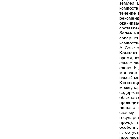
землей. 
компостн
течение 
рекоменд
оканчива
составле
более уз
соверше
компостн
А. Совето
Конвент
время, к
самое за
слово К.
монахов 
самый мо
Конвенц
междунар
содержа
обыкнов
проводи
лишено к
своему,
государс
проч.), 
особенну
г., об ус
проливов