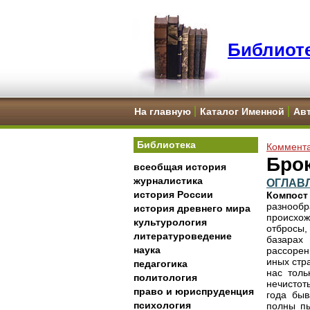
Библиоте
На главную
Каталог Именной
Ав
Библиотека
Коммента
Бро
всеобщая история
журналистика
ОГЛАВ
история России
Компост
разнооб
история древнего мира
происхож
культурология
отбросы,
литературоведение
базарах
наука
рассорен
иных стр
педагогика
нас тол
политология
нечистот
право и юриспруденция
года быв
психология
полны пы