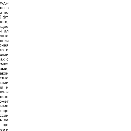
руды
но в
м по
2 фт.
ого,
ающее
й ил
енью
ин из
рная
та и
кими
ах с
емля
ами,
такой
атые
ными
ми и
нены
есте
ожет
ными
е еще
ссии
ь ее
 где
 ее и