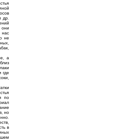
истья
яной
росов
 др.
тений
 они
 нас
о не
ных,
абак,
е, а
близ
лаки
и где
оки,
атки
истья
я по
ериал
ание
в, но
нно.
ств,
ть в
иных
ьшем