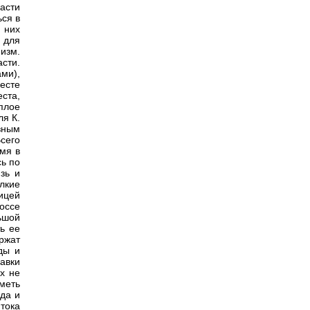
части
ься в
 них
 для
низм.
сти.
ми),
есте
ста,
плое
ля К.
зным
сего
емя в
сь по
зь и
лкие
ницей
оссе
ьшой
ь ее
ржат
ды и
авки
х не
меть
да и
итока