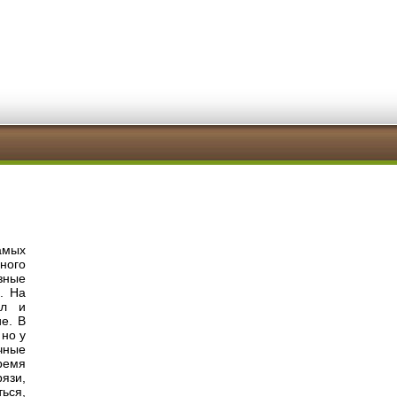
амых
ного
зные
. На
ал и
е. В
 но у
чные
ремя
язи,
ься,