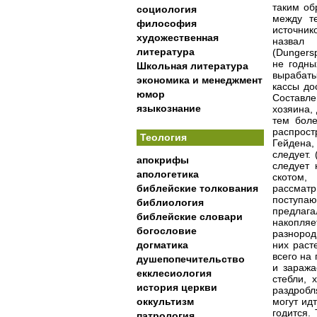
таким об
социология
между т
философия
источник
художественная
назвал
литература
(Dungers
не годны
Школьная литература
вырабат
экономика и менеджмент
кассы до
юмор
Составле
языкознание
хозяина,
тем боле
распрост
Теология
Гейдена,
следует.
апокрифы
следует 
апологетика
скотом,
библейские толкования
рассматр
поступа
библиология
предлага
библейские словари
накопляе
богословие
разнород
догматика
них раст
всего на 
душепопечительство
и заража
екклесиология
стебли, 
история церкви
раздробл
оккультизм
могут идт
годится.
патрология