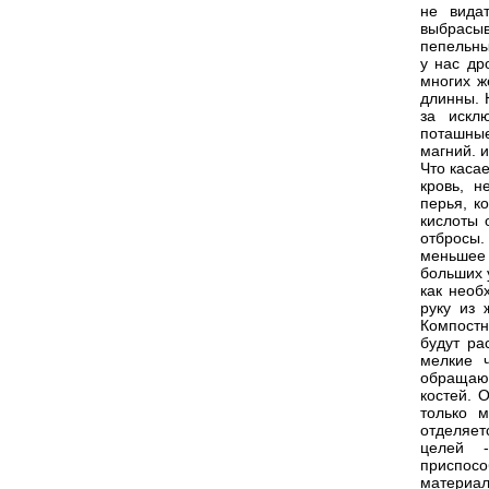
не вида
выбрасыв
пепельны
у нас др
многих ж
длинны. 
за искл
поташные
магний. 
Что каса
кровь, н
перья, к
кислоты 
отбросы
меньшее 
больших 
как необ
руку из 
Компостн
будут ра
мелкие ч
обращают
костей. 
только м
отделяет
целей 
приспосо
материал