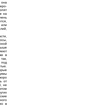
 она
еро-
Топят
е на
чень
ется,
 или
лий,
асти,
осы,
орной
выше
меют
же в
 так,
 под
тью.
орые
димы
коро
ь от
й, не
этом
угих
ские
ного
мо в