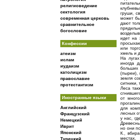
питатель
религиоведение
клубневы
сектология
груши, с
современная церковь
может бы
дают тол
сравнительное
прядиль
богословие
возделыв
идет на 
просыхаю
Конфессии
или торг
хмель и д
атеизм
На лугах
ислам
иногда д
иудаизм
больших 
католицизм
(пыреи),
земля со
православие
ситники, 
протестантизм
Леса так
сгнившег
Иностранные языки
от много
прогалин
Английский
для комп
лесных от
Французский
у нас, г
Немецкий
Древесны
Иврит
но они п
Японский
К., вбир
местах,
Турецкий