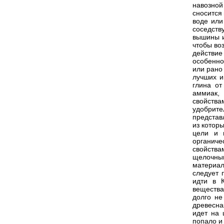
навозной
сносится
воде или
соседству
вышины и
чтобы во
действиe
особенно
или рано
лучших и
глина от
aммиак, 
свойства
удобрите
представ
из котор
цели и 
органиче
свойств
щелочны
материа
следует 
идти в 
вещества
долго не
древесна
идет на 
попало и