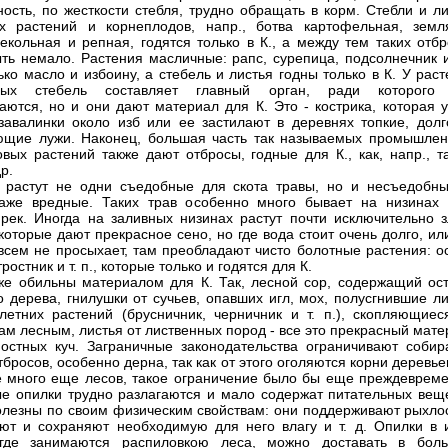
ность, по жесткости стебля, трудно обращать в корм. Стебли и л
х растений и корнеплодов, напр., ботва картофельная, земл
векольная и репная, годятся только в К., а между тем таких отб
ть немало. Растения масличные: рапс, сурепица, подсолнечник и
ько масло и избоину, а стебель и листья годны только в К. У рас
ных стебель составляет главный орган, ради которого
аются, но и они дают материал для К. Это - кострика, которая у
завалинки около изб или ее застилают в деревнях топкие, долг
щие лужи. Наконец, большая часть так называемых промышлен
овых растений также дают отбросы, годные для К., как, напр., т
р.
 растут не одни съедобные для скота травы, но и несъедобны
аже вредные. Таких трав особенно много бывает на низинах 
рек. Иногда на заливных низинах растут почти исключительно з
 которые дают прекрасное сено, но где вода стоит очень долго, ил
всем не просыхает, там преобладают чисто болотные растения: ос
тростник и т. п., которые только и годятся для К.
же обильны материалом для К. Так, лесной сор, содержащий ост
о дерева, гнилушки от сучьев, опавших игл, мох, полусгнившие л
летних растений (брусничник, черничник и т. п.), скопляющиес
ам лесным, листья от лиственных пород - все это прекрасный мат
остных куч. Заграничные законодательства ограничивают собир
бросов, особенно дерна, так как от этого оголяются корни деревье
де много еще лесов, такое ограничение было бы еще преждевреме
е опилки трудно разлагаются и мало содержат питательных веще
олезны по своим физическим свойствам: они поддерживают рыхлос
ают и сохраняют необходимую для него влагу и т. д. Опилки в 
 где занимаются распиловкою леса, можно доставать в бол