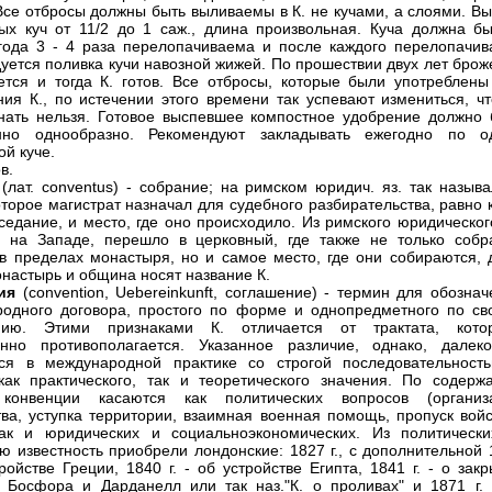
Все отбросы должны быть выливаемы в К. не кучами, а слоями. Вы
ых куч от 11/2 до 1 саж., длина произвольная. Куча должна бы
года 3 - 4 раза перелопачиваема и после каждого перелопачив
уется поливка кучи навозной жижей. По прошествии двух лет брож
ется и тогда К. готов. Все отбросы, которые были употреблены
ния К., по истечении этого времени так успевают измениться, чт
нать нельзя. Готовое выспевшее компостное удобрение должно 
нно однообразно. Рекомендуют закладывать ежегодно по о
ой куче.
в.
(лат. conventus) - собрание; на римском юридич. яз. так называ
оторое магистрат назначал для судебного разбирательства, равно 
седаниe, и место, где оно происходило. Из римского юридическог
, на Западе, перешло в церковный, где также не только собр
в пределах монастыря, но и самое место, где они собираются, 
настырь и община носят название К.
ия
(convention, Uebereinkunft, соглашение) - термин для обозна
одного договора, простого по форме и однопредметного по св
нию. Этими признаками К. отличается от трактата, кото
енно противополагается. Указанное различие, однако, далек
тся в международной практике со строгой последовательност
ак практического, так и теоретического значения. По содерж
 конвенции касаются как политических вопросов (организ
тва, уступка территории, взаимная военная помощь, пропуск войс
так и юридических и социальноэкономических. Из политически
ю известность приобрели лондонские: 1827 г., с дополнительной 
тройстве Греции, 1840 г. - об устройстве Египта, 1841 г. - о зак
 Босфора и Дарданелл или так наз."К. о проливах" и 1871 г. 