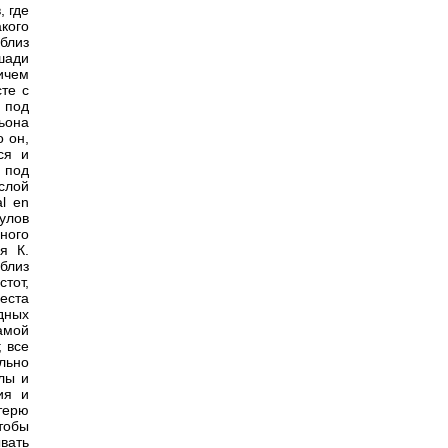
, где
кого
 близ
шади
ичем
те с
 под
ьона
 он,
ся и
 под
ислой
l en
кулов
ного
я К.
близ
тот,
еста
дных
самой
; все
льно
лы и
ия и
терю
тобы
вать