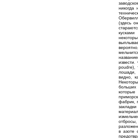
заводско
никогда 
техничес
Обервилл
(здесь о
стараютс
кусками
некоторы
выплывае
вероятно
мельчитс
название
извести.
poudre),
лошади, 
видно, к
Некоторы
больших 
которые
приморск
фабрик, 
закладки
материа
измельче
отбросы,
разложен
в азоте 
предотвр