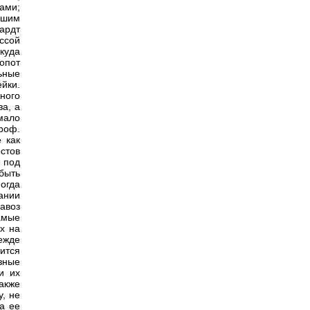
ами;
ошим
ардт
ссой
куда
опот
ьные
йки.
ного
а, а
мало
проф.
 как
стов
 под
быть
огда
ании
авоз
самые
х на
ежде
тится
зные
и их
акже
у, не
а ее