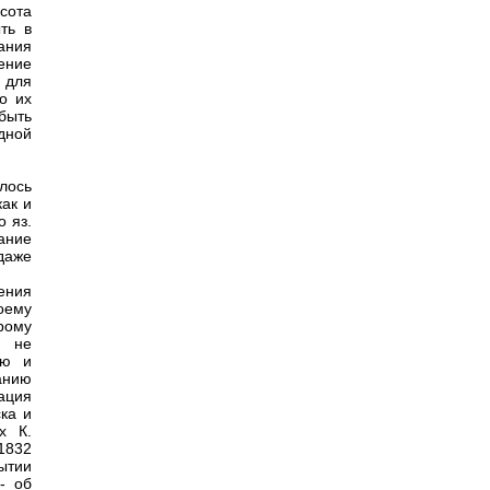
сота
ть в
ания
ение
 для
о их
быть
дной
лось
как и
о яз.
ание
даже
чения
оему
рому
о не
ью и
анию
ация
ка и
х К.
1832
рытии
- об