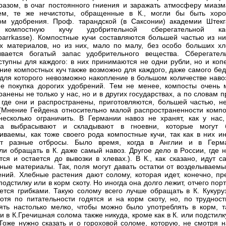
разом, в очаг постоянного гниения и заражать атмосферу миазм
ем, те же нечистоты, обращенные в К., могли бы быть хор
ом удобрения. Проф. тарандской (в Саксонии) академии Штекг
 компостную кучу удобрительной сберегательной ка
parrkasse). Компостные кучи составляются большей частью из ни
х материалов, но из них, мало по малу, без особо больших хл
ывается богатый запас удобрительного вещества. Сберегател
ступны для каждого: в них принимаются не одни рубли, но и копе
ние компостных куч также возможно для каждого, даже самого бед
 для которого невозможно накопление в большом количестве навоз
е покупка дорогих удобрений. Тем не менее, компосты очень 
ранены не только у нас, но и в других государствах, а по словам 
 где они и распространены, приготовляются, большей частью, не
 (Мнение Гейдена относительно малой распространенности компо
несколько ограничить. В Германии навоз не хранят, как у нас,
 а выбрасывают и складывают в гноевни, которые могут 
иваемы, как тоже своего рода компостные кучи, так как в них ин
ют разные отбросы. Было время, когда в Англии и в Герм
ли обращать в К. даже самый навоз. Другое дело в Poccии, где н
тся и остается до вывозки в хлевах.). В К., как сказано, идут 
ные материалы. Так, поля могут давать остатки от возделываемы
ений. Хлебные растения дают солому, которая идет, конечно, пр
подстилку или в корм скоту. Но иногда она долго лежит, отчего пор
ется грибками. Такую солому всего лучше обращать в К. Кукуру
хотя по питательности годятся и на корм скоту, но, по трудност
ять настолько мелко, чтобы можно было употреблять в корм, т
и в К.Гречишная солома также никуда, кроме как в К. или подстилк
 Тоже нужно сказать и о гороховой соломе, которую, не смотря н