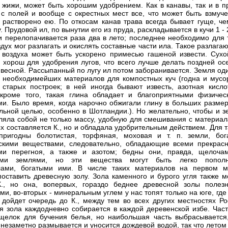
 жижи, может быть хорошим удобрением. Как в канавы, так и в п
 с полей и вообще с окрестных мест все, что может быть взмуче
 растворено ею. По откосам канав трава всегда бывает гуще, че
. Прудовой ил, по вынутии его из пруда, раскладывается в кучи 1 - 
 перелопачивается раза два в лето; последнее необходимо для т
здух мог разлагать и окислять составные части ила. Такое разлаг
 воздуха может быть ускорено примесью гашеной извести. Сухо
 хорош для удобрения лугов, что всего лучше делать поздней ос
 весной. Рассыпанный по лугу ил потом заборанивается. Земля од
 необходимейших материалов для компостных куч (годна и мусо
 старых построек; в ней иногда бывают известь, азотная кисло
кроме того, такая глина обладает и благоприятными физичес
ми. Было время, когда нарочно обжигали глину в больших размер
льной целью, особенно в Шотландии.). Но желательно, чтобы и з
ляла собой не только массу, удобную для смешивания с материал
ых составляется К., но и обладала удобрительным действием. Для 
пригодны болотистая, торфяная, моховая и т. п. земли, бог
скими веществами, следовательно, обладающие всеми прекрас
ами перегноя, а также и азотом; бедны они, правда, щелоча
ми землями, но эти вещества могут быть легко попол
лами, богатыми ими. В числе таких материалов на первом м
поставить древесную золу. Зола каменного и бурого угля также м
К., но она, вопервых, гораздо беднее древесной золы полез
ми, во-вторых - минеральным углем у нас топят только на юге, гд
 дойдет очередь до К., между тем во всех других местностях Ро
я зола каждодневно собирается в каждой деревенской избе. Част
щелок для бучения белья, но наибольшая часть выбрасывается,
 незаметно размывается и уносится дождевой водой, так что летом