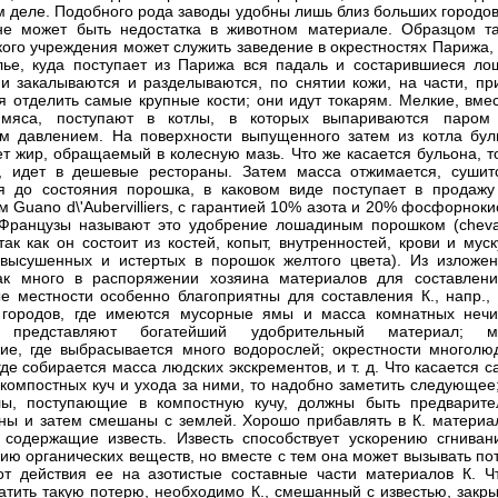
м деле. Подобного рода заводы удобны лишь близ больших городов
не может быть недостатка в животном материале. Образцом та
кого учреждения может служить заведение в окрестностях Парижа,
ье, куда поступает из Парижа вся падаль и состарившиеся ло
ни закалываются и разделываются, по снятии кожи, на части, пр
я отделить самые крупные кости; они идут токарям. Мелкие, вмес
 мяса, поступают в котлы, в которых выпариваются паром
м давлением. На поверхности выпущенного затем из котла бул
т жир, обращаемый в колесную мазь. Что же касается бульона, то
, идет в дешевые рестораны. Затем масса отжимается, сушит
я до состояния порошка, в каковом виде поступает в продажу
м Guano d\'Aubervilliers, с гарантией 10% азота и 20% фосфорнок
 Французы называют это удобрение лошадиным порошком (cheva
 так как он состоит из костей, копыт, внутренностей, крови и мус
высушенных и истертых в порошок желтого цвета). Из изложен
ак много в распоряжении хозяина материалов для составлени
е местности особенно благоприятны для составления К., напр., 
городов, где имеются мусорные ямы и масса комнатных нечис
 представляют богатейший удобрительный материал; м
ие, где выбрасывается много водорослей; окрестности многолю
где собирается масса людских экскрементов, и т. д. Что касается 
 компостных куч и ухода за ними, то надобно заметить следующее
лы, поступающие в компостную кучу, должны быть предварите
ны и затем смешаны с землей. Хорошо прибавлять в К. материа
 содержащие известь. Известь способствует ускорению сгниван
ию органических веществ, но вместе с тем она может вызывать по
от действия ее на азотистые составные части материалов К. Ч
атить такую потерю, необходимо К., смешанный с известью, закры