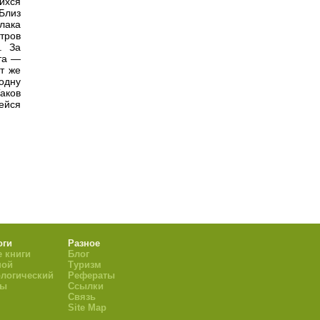
ихся
Близ
лака
тров
. За
та —
т же
одну
аков
ейся
оги
Разное
 книги
Блог
ной
Туризм
логический
Рефераты
ры
Ссылки
Связь
Site Map