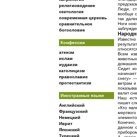
предсказ
религиоведение
Люди, с
сектология
вообще с
современная церковь
так дале
Ноги ною
сравнительное
заблужде
богословие
Народн
Известно
Конфессии
результ
относятс
атеизм
Всем из
ислам
животны
домашняя
иудаизм
Сидит ко
католицизм
начинает
православие
снегу» —
протестантизм
ветрам и
показыва
валит сне
Иностранные языки
Наш ест
пишет сл
Английский
«Кто явл
Французский
мертвого
Немецкий
элемент
Конечно,
Иврит
данном с
Японский
прибором
Турецкий