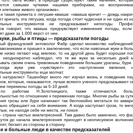
 того, быть может, в природе существуют такие явления, которы
аются самыми чуткими нашими приборами, но воспринима
 клетками живого организма».
 и такая примета о лягушке-квакше: «квакша кричит — дождь накри
т кричать эта лягушка, когда погода стоит чудесная и ни один из 
ельных инструментов не предсказывает непогоды. Профе
ов говорит, что квакша предчувствует изменения погоды, если
т даже за 1.000 верст от нее.
ауки, рыбы и птицы — предсказатели погоды
ый французский энтомолог Фабр сделал множество наблюдений
авозниками и пришел к заключению, что если навозные жуки в бол
ве низко летают над землею, то на другой день будет хорошая по
 неоднократно наблюдал, что те же жуки за несколько дней м
ывать своим очень тревожным поведением большие ураганы, бури. 
когда жуки уже «чувствуют» это наступление явления, 
льные инструменты еще молчат.
 натуралист Ташенберг много лет изучал жизнь и поведение пау
ков, которые, оказывается, лучше всякого ученого предсказывают 
ем перемены погоды за 5-10 дней.
по работам Н.Золотницкого, также отличаются бол
ельностью по отношению к переменам погоды. Многие рыбы за сутк
ния грозы или бури начинают так беспокойно метаться по аквари
льно обращают на себя внимание. А когда наступает гроза, то меч
лые, не находя себе ни места, ни покоя.
 страна частых землетрясений. Там давно было замечено, что фа
суток до начала землетрясения приходят в неописуемое волнение
спят, бегают из стороны в сторону.
е и больные люди в качестве предсказателей