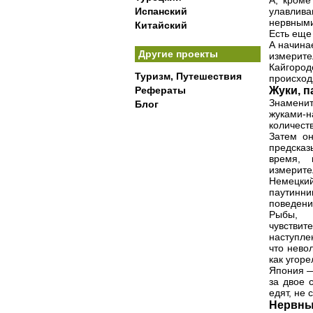
А, кроме
Испанский
улавлив
нервными
Китайский
Есть еще
А начинае
Другие проекты
измерит
Кайгород
Туризм, Путешествия
происходя
Жуки, п
Рефераты
Знаменит
Блог
жуками-н
количест
Затем он
предсказ
время, 
измерите
Немецкий
паутинни
поведени
Рыбы, 
чувствит
наступле
что нево
как угоре
Япония —
за двое 
едят, не 
Нервны