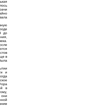
ькая
лось
рачи
айно
вала
вную
роде
й до
ния,
ека.
осле
ются
стов
бще в
была
ытии
ти и
когда
ское
Фора
ей в
ому,
 они
нной
шним