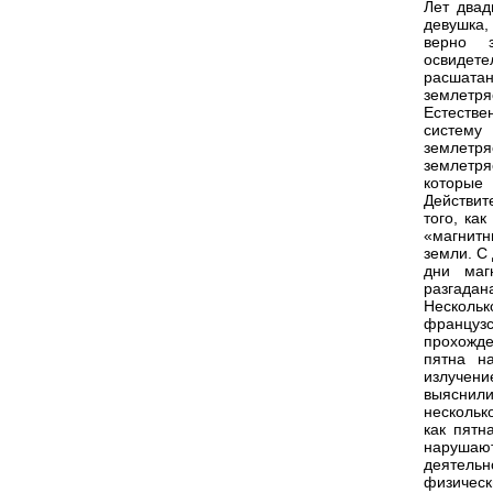
Лет двад
девушка,
верно з
освидет
расшатан
землетряс
Естестве
систему
землетря
землетр
которые
Действит
того, ка
«магнитн
земли. С
дни маг
разгадан
Несколь
француз
прохожде
пятна на
излучени
выяснил
нескольк
как пятн
нарушаю
деятельн
физическ