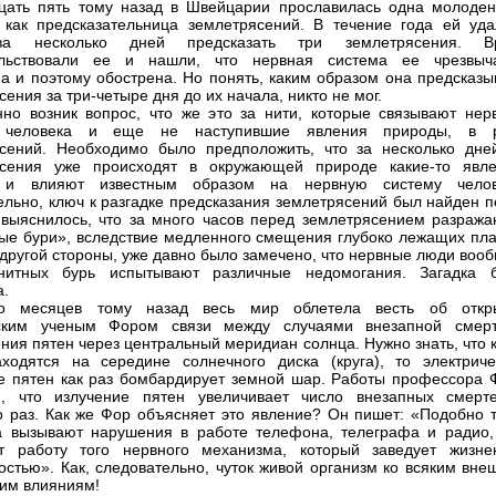
цать пять тому назад в Швейцарии прославилась одна молоден
 как предсказательница землетрясений. В течение года ей уда
а несколько дней предсказать три землетрясения. В
ельствовали ее и нашли, что нервная система ее чрезвыч
а и поэтому обострена. Но понять, каким образом она предсказы
ения за три-четыре дня до их начала, никто не мог.
нно возник вопрос, что же это за нити, которые связывают нер
 человека и еще не наступившие явления природы, в 
сений. Необходимо было предположить, что за несколько дне
ясения уже происходят в окружающей природе какие-то явле
 и влияют известным образом на нервную систему челов
ельно, ключ к разгадке предсказания землетрясений был найден п
к выяснилось, что за много часов перед землетрясением разража
ые бури», вследствие медленного смещения глубоко лежащих пла
 другой стороны, уже давно было замечено, что нервные люди воо
нитных бурь испытывают различные недомогания. Загадка 
а.
ко месяцев тому назад весь мир облетела весть об откр
ским ученым Фором связи между случаями внезапной смер
ния пятен через центральный меридиан солнца. Нужно знать, что 
ходятся на середине солнечного диска (круга), то электриче
е пятен как раз бомбардирует земной шар. Работы профессора 
и, что излучение пятен увеличивает число внезапных смерт
о раз. Как же Фор объясняет это явление? Он пишет: «Подобно т
а вызывают нарушения в работе телефона, телеграфа и радио,
т работу того нервного механизма, который заведует жизне
остью». Как, следовательно, чуток живой организм ко всяким вне
им влияниям!