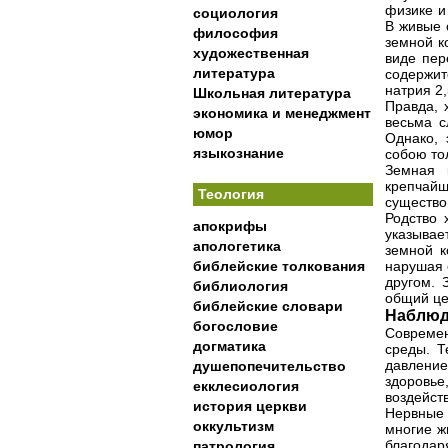
физике и
социология
В живые 
философия
земной к
художественная
виде пер
литература
содержит
натрия 2,
Школьная литература
Правда, 
экономика и менеджмент
весьма с
юмор
Однако, 
языкознание
собою то
Земная 
крепчайш
Теология
существо
Родство 
апокрифы
указывае
апологетика
земной к
библейские толкования
нарушая 
другом. 
библиология
общий це
библейские словари
Наблюд
богословие
Совреме
догматика
среды. Т
давлени
душепопечительство
здоровь
екклесиология
воздейст
история церкви
Нервные 
оккультизм
многие ж
благода
патрология