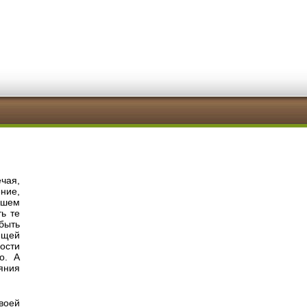
чая,
ние,
ашем
ь те
быть
ющей
ности
о. А
яния
воей