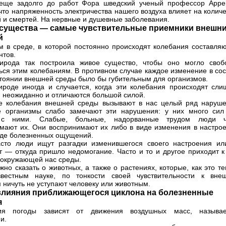
 еще задолго до работ Фора шведский ученый профессор Арре
 что напряженность электричества нашего воздуха влияет на колич
 и смертей. На нервные и душевные заболевания.
существа — самые чувствительные приемники внешн
й
 в среде, в которой постоянно происходят колебания составля
нтов.
ирода так построила живое существо, чтобы оно могло своб
ься этим колебаниям. В противном случае каждое изменение в сос
стоянии внешней среды было бы губительным для организмов.
ироде иногда и случается, когда эти колебания происходят сли
и неожиданно и отличаются большой силой.
е колебания внешней среды вызывают в нас целый ряд наруше
е организмы слабо замечают эти нарушения: у них много сил
с ними. Слабые, больные, надорванные трудом люди ч
мают их. Они воспринимают их либо в виде изменения в настрое
иде болезненных ощущений.
сто люди ищут разгадки изменившегося своего настроения ил
 — откуда пришло недомогание. Часто и то и другое приходит к
з окружающей нас среды.
жно сказать о животных, а также о растениях, которые, как это т
звестным науке, по тонкости своей чувствительности к вне
 ничуть не уступают человеку или животным.
влияния приближающегося циклона на болезненные
я
ия погоды зависят от движения воздушных масс, называ
и.