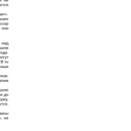
е не
ются
чит».
наших
ссор
 они
 над
ьшом
года.
огут
В то
наши
ков-
своим
ьшою
и до
уму,
утся,
заны
, не