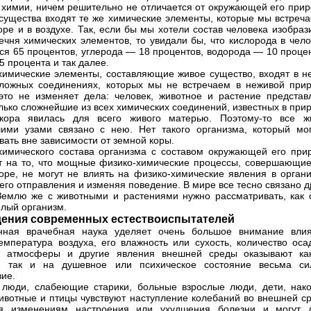
 химии, ничем решительно не отличается от окружающей его прир
существа входят те же химические элементы, которые мы встреча
оре и в воздухе. Так, если бы мы хотели состав человека изобраз
ечня химических элементов, то увидали бы, что кислорода в чело
ся 65 процентов, углерода — 18 процентов, водорода — 10 процен
5 процента и так далее.
химические элементы, составляющие живое существо, входят в не
ложных соединениях, которых мы не встречаем в неживой прир
это не изменяет дела: человек, животное и растение представ
лько сложнейшие из всех химических соединений, известных в при
кора явилась для всего живого матерью. Поэтому-то все ж
ими узами связано с нею. Нет такого организма, который мо
вать вне зависимости от земной коры.
химического состава организма с составом окружающей его при
т на то, что мощные физико-химические процессы, совершающие
оре, не могут не влиять на физико-химические явления в органи
его отправления и изменяя поведение. В мире все тесно связано д
Землю же с животными и растениями нужно рассматривать, как 
лый организм.
ения современных естествоиспытателей
нная врачебная наука уделяет очень большое внимание вли
емпература воздуха, его влажность или сухость, количество осад
е атмосферы и другие явления внешней среды оказывают ка
е, так и на душевное или психическое состояние весьма си
вие.
люди, слабеющие старики, больные взрослые люди, дети, нако
ивотные и птицы чувствуют наступление колебаний во внешней ср
ря изменениям настроения или ухудшения болезни и могут 