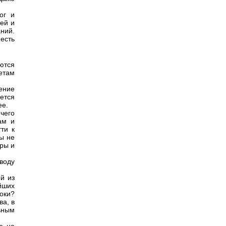
ог и
ей и
ний.
есть
ются
етам
ение
ется
ее.
чего
ам и
ти к
ры не
тры и
воду
й из
йших
оки?
ва, в
ьным