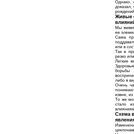
Однако,
доказал,
рождений
Живые 
влияни
Мы живем
ее элеме
Сама пр
поддават
или в со
Так в пр
резко ил
Легкие ж
Здоровы
борьбы 
восприни
либо в в
Очень ча
понимают
извне, и
То же мо
стало и
влияниям
Схема 
явлени
Изменен
циклонам