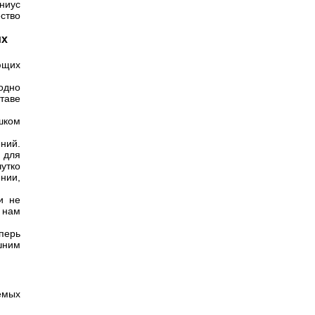
ниус
ество
их
ющих
одно
таве
шком
ний.
 для
утко
нии,
и не
 нам
еперь
шним
емых