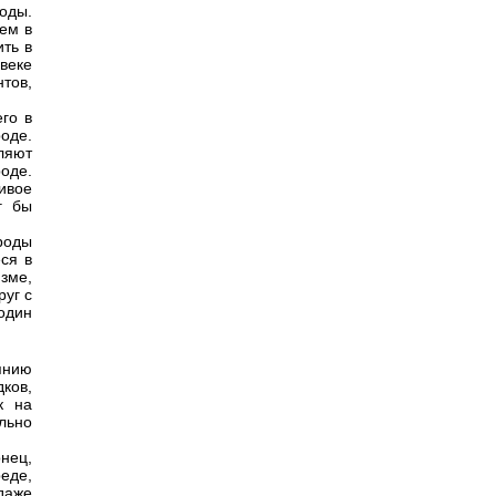
оды.
ем в
ить в
веке
тов,
го в
оде.
ляют
роде.
ивое
г бы
роды
ся в
зме,
руг с
один
янию
ков,
к на
льно
нец,
еде,
даже