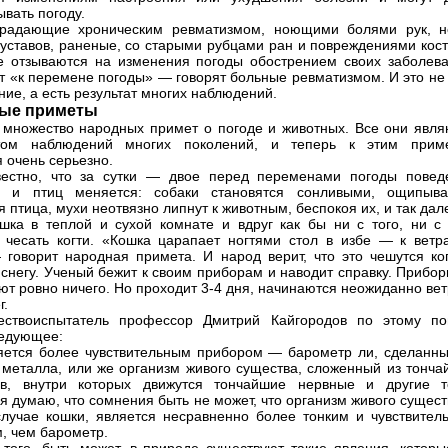
ывать погоду.
традающие хроническим ревматизмом, ноющими болями рук, н
уставов, раненые, со старыми рубцами ран и повреждениями кост
е отзываются на изменения погоды обострением своих заболева
т «к перемене погоды» — говорят больные ревматизмом. И это не 
ние, а есть результат многих наблюдений.
ые приметы
 множество народных примет о погоде и животных. Все они явля
атом наблюдений многих поколений, и теперь к этим прим
я очень серьезно.
вестно, что за сутки — двое перед переменами погоды повед
х и птиц меняется: собаки становятся сонливыми, ощипыва
 птица, мухи неотвязно липнут к животным, беспокоя их, и так дал
шка в теплой и сухой комнате и вдруг как бы ни с того, ни с 
 чесать когти. «Кошка царапает ногтями стол в избе — к ветр
 говорит народная примета. И народ верит, что это чешутся ког
 снегу. Ученый бежит к своим приборам и наводит справку. Прибо
ют ровно ничего. Но проходит 3-4 дня, начинаются неожиданно ве
г.
ествоиспытатель профессор Дмитрий Кайгородов по этому по
едующее:
яется более чувствительным прибором — барометр ли, сделанны
 металла, или же организм живого существа, сложенный из тонча
ов, внутри которых движутся тончайшие нервные и другие т
 я думаю, что сомнения быть не может, что организм живого сущест
лучае кошки, является несравненно более тонким и чувствител
, чем барометр.