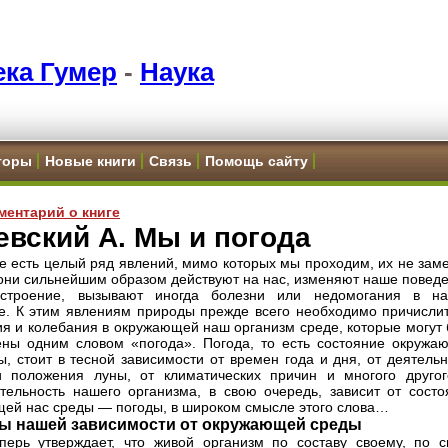
ка Гумер
-
Наука
торы
Новые книги
Связь
Помощь сайту
ментарий о книге
вский А. Мы и погода
е есть целый ряд явлений, мимо которых мы проходим, их не заме
 они сильнейшим образом действуют на нас, изменяют наше поведе
строение, вызывают иногда болезни или недомогания в н
е. К этим явлениям природы прежде всего необходимо причислит
я и колебания в окружающей наш организм среде, которые могут 
ны одним словом «погода». Погода, то есть состояние окружа
ы, стоит в тесной зависимости от времен года и дня, от деятель
 положения луны, от климатических причин и многого другог
тельность нашего организма, в свою очередь, зависит от состо
ей нас среды — погоды, в широком смысле этого слова…
ы нашей зависимости от окружающей среды
перь утверждает, что живой организм по составу своему, по с