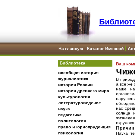
Библиоте
На главную
Каталог Именной
Ав
Библиотека
Ваш ком
Чиже
всеобщая история
журналистика
В природ
а все же
история России
наше на
история древнего мира
организм
культурология
нарушени
литературоведение
объедине
нас сред
наука
солнца и
педагогика
жизнедея
политология
окружающ
право и юриспруденция
Причин
психология
Наука те