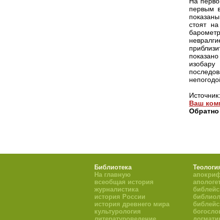
На перво
первым в
показаны
стоят на
барометр
невралги
приблизи
показано
изобару
последов
непогодо
Источник
Ваш ком
Обратно
Библиотека
Теологи
На главную
апокри
всеобщая история
апологе
журналистика
библейс
история России
библиол
история древнего мира
библейс
культурология
богосло
литературоведение
догмати