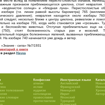
м месте вслед за появлением перисто-слоистых облаков, являющ
ажным признаком приближающегося циклона, стоит невралгия. 
 «водянистое солнце» и «бледная луна». Перистослоистые об
 изобаре (т.е. линии равной высоты барометра) 765 (миллиме
ического давления); невралгия находится около изобары 760
ей следует, несколько ближе к центру циклона, ревматизм и ломо
тельно на изобаре 755, когда небо становится уже «грозным». Ту
 и беспокойство животных. Отступая приблизительно еще на 
 (750), стоят болезненность старых ран и мозолей. Т
ательный порядок болезненных явлений, вызванных приближающ
й. На изобаре 740 начинается уже дождь и ветер.
: «Знание - сила» №7/1931
ментарий о книге
 в раздел
Наука
я
Конфессии
Иностранные языки
Катал
фы
атеизм
Английский
Новые
тика
ислам
Французский
Имен
кие толкования
иудаизм
Немецкий
Хроно
огия
католицизм
Иврит
Авто
кие словари
православие
Японский
вие
протестантизм
Турецкий
ка
Испанский