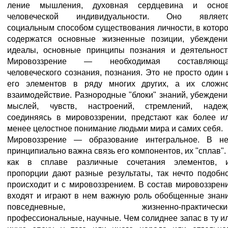
ление мышления, духовная сердцевина и осно
человеческой индивидуальности. Оно являет
социальным способом существования личности, в котор
содержатся основные жизненные позиции, убеждени
идеалы, основные принципы познания и деятельност
Мировоззрение — необходимая составляющ
человеческого сознания, познания. Это не просто один 
его элементов в ряду многих других, а их сложн
взаимодействие. Разнородные "блоки" знаний, убеждени
мыслей, чувств, настроений, стремлений, надеж
соединяясь в мировоззрении, предстают как более и
менее целостное понимание людьми мира и самих себя.
Мировоззрение — образование интегральное. В н
принципиально важна связь его компонентов, их "сплав".
как в сплаве различные сочетания элементов, 
пропорции дают разные результаты, так нечто подобн
происходит и с мировоззрением. В состав мировоззрен
входят и играют в нем важную роль обобщенные знан
повседневные, жизненно-практические
профессиональные, научные. Чем солиднее запас в ту и