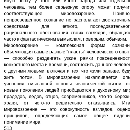
иную эпоху, у того или иного народа или отдельно
человека, тем более серьезную опору может получи
соответствующее мировоззрение. Наивно
непросвещенное сознание не располагает достаточны
средствами для четкого, последовательног
рационального обоснования своих взглядов, обращая
часто к фантастическим вымыслам, поверьям, обычаям.
Мировоззрение — комплексная форма сознани
объемлющая самые разные "пласты" человеческого опыт
— способно раздвигать узкие рамки повседневност
конкретного места и времени, соотносить данного челове
с другими людьми, включая и тех, что жили раньше, буд
жить потом. В мировоззрении накапливается оп
уяснения смысловой основы человеческой жизни, в
новые поколения людей приобщаются к духовному ми
прадедов, дедов, отцов, современников, что-то береж
храня, от чего-то решительно отказываясь. Ита
мировоззрение — это совокупность взглядов, оцено
принципов, определяющих самое общее видени
понимание мира.
513