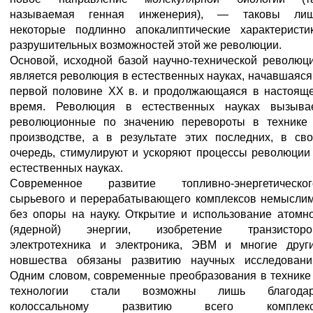
называемая генная инженерия), — таковы ли
некоторые подлинно апокалиптические характеристи
разрушительных возможностей этой же революции.
Основой, исходной базой научно-технической революц
является революция в естественных науках, начавшаяся
первой половине XX в. и продолжающаяся в настоящ
время. Революция в естественных науках вызыва
революционные по значению перевороты в технике
производстве, а в результате этих последних, в св
очередь, стимулируют и ускоряют процессы революции
естественных науках.
Современное развитие топливно-энергетическог
сырьевого и перерабатывающего комплексов немысли
без опоры на науку. Открытие и использование атомн
(ядерной) энергии, изобретение транзисторо
электротехника и электроника, ЭВМ и многие друг
новшества обязаны развитию научных исследовани
Одним словом, современные преобразования в технике
технологии стали возможны лишь благода
колоссальному развитию всего комплек