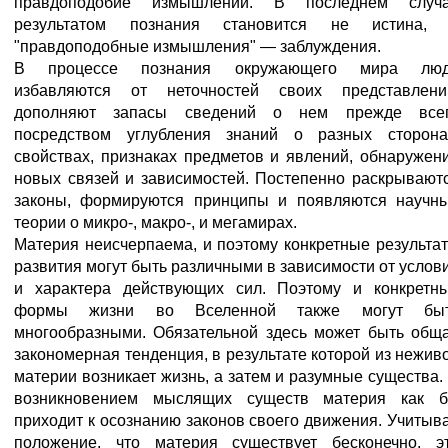
правдоподобие измышлений. В последнем случ
результатом познания становится не истина,
"правдоподобные измышления" — заблуждения.
В процессе познания окружающего мира лю
избавляются от неточностей своих представлени
дополняют запасы сведений о нем прежде все
посредством углубления знаний о разных сторона
свойствах, признаках предметов и явлений, обнаружен
новых связей и зависимостей. Постепенно раскрывают
законы, формируются принципы и появляются научн
теории о микро-, макро-, и мегамирах.
Материя неисчерпаема, и поэтому конкретные результа
развития могут быть различными в зависимости от услов
и характера действующих сил. Поэтому и конкретн
формы жизни во Вселенной также могут бы
многообразными. Обязательной здесь может быть общ
закономерная тенденция, в результате которой из нежив
материи возникает жизнь, а затем и разумные существа.
возникновением мыслящих существ материя как 
приходит к осознанию законов своего движения. Учитыв
положение, что материя существует бесконечно, э