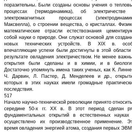
поразительны. Были созданы основы учения о теплов
процессах (термодинамика), об электричестве
электромагнитных процессах (электродинами
Максвелла), о строении вещества, о кристаллах. Физик
математические отрасли естествознания цементиру
собой науки о природе. Они служат основой для создан
новых технических устройств. В XIX в. осо
впечатляющие успехи были достигнуты в этой области
результате овладения электричеством. Не менее важн
открытия были сделаны и в химии, и в биологи
Достаточно упомянуть имена таких ученых, как К. Линне
Ч. Дарвин, Л. Пастер, Д. Менделеев и др., открыт
которых в этих науках имели громадные практическ
последствия.
517
Начало научно-технической революции принято относить
середине 50-х гг. XX в. В этот период сделан р
фундаментальных открытий в естественных науках
осуществлено их производственное применение. Э
время овладения энергией атома, создания первых ЭВМ