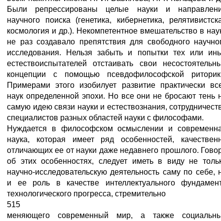
Были репрессированы целые науки и направлен
научного поиска (генетика, кибернетика, релятивистск
космология и др.). Некомпетентное вмешательство в нау
не раз создавало препятствия для свободного научно
исследования. Нельзя забыть и попытки тех или ин
естествоиспытателей отстаивать свои несостоятельн
концепции с помощью псевдофилософской риторик
Примерами этого изобилует развитие практически вс
наук определенной эпохи. Но все они не бросают тень 
самую идею связи науки и естествознания, сотрудничест
специалистов разных областей науки с философами.
Нуждается в философском осмыслении и современн
наука, которая имеет ряд особенностей, качествен
отличающих ее от науки даже недавнего прошлого. Гово
об этих особенностях, следует иметь в виду не толь
научно-исследовательскую деятельность саму по себе, 
и ее роль в качестве интеллектуального фундамен
технологического прогресса, стремительно
515
меняющего современный мир, а также социальн