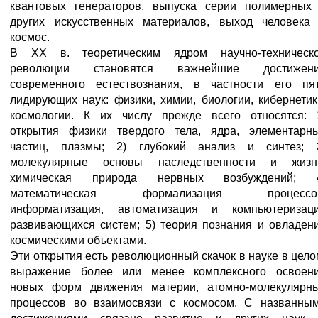
квантовых генераторов, выпуска серии полимерных
других искусственных материалов, выход человека
космос.
В XX в. теоретическим ядром научно-техническ
революции становятся важнейшие достижен
современного естествознания, в частности его пя
лидирующих наук: физики, химии, биологии, кибернетик
космологии. К их числу прежде всего относятся: 
открытия физики твердого тела, ядра, элементарн
частиц, плазмы; 2) глубокий анализ и синтез; 
молекулярные основы наследственности и жизн
химическая природа нервных возбуждений; 
математическая формализация процессо
информатизация, автоматизация и компьютеризац
развивающихся систем; 5) теория познания и овладен
космическими объектами.
Эти открытия есть революционный скачок в науке в цело
выражение более или менее комплексного освоен
новых форм движения материи, атомно-молекулярн
процессов во взаимосвязи с космосом. С названны