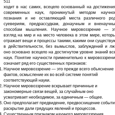
511
ходит в нас самих, всецело основанный на достижени
современных наук, проникнутый методом научно
познания и не оставляющий места различного ро
суевериям, предрассудкам, донаучным и вненаучн
способам мышления. Научное мировоззрение — э
взгляд на мир и на место человека в этом мире, котор
отражает вещи и процессы такими, какими они существу
в действительности, без вымыслов, заблуждений и лж
оно основано всецело на достигнутом уровне знаний вс
наук. Понятие научности применительно к мировоззрен
означает ряд его существенных признаков:
Научное мировоззрение — это прежде всего объяснение
фактов, осмысление их во всей системе понятий
соответствующей науки.
Научное мировоззрение вскрывает причинные и
закономерные связи вещей, за случайным оно
усматривает необходимое, за единичным — общее.
Оно предполагает предвидение, предвосхищение событи
раскрытие дали грядущих явлений и процессов.
Существенным признаком научного мировоззрения