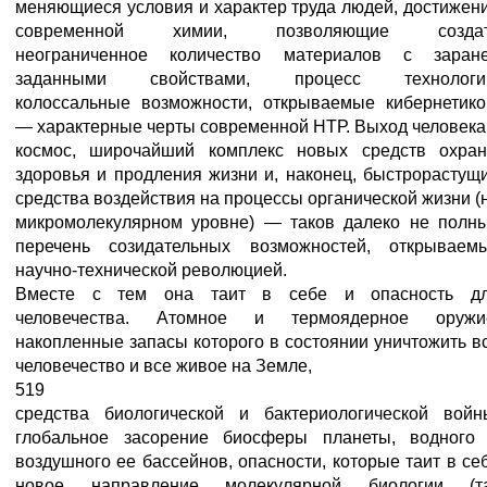
меняющиеся условия и характер труда людей, достижен
современной химии, позволяющие созда
неограниченное количество материалов с заран
заданными свойствами, процесс технологи
колоссальные возможности, открываемые кибернетико
— характерные черты современной НТР. Выход человека
космос, широчайший комплекс новых средств охра
здоровья и продления жизни и, наконец, быстрорастущ
средства воздействия на процессы органической жизни (
микромолекулярном уровне) — таков далеко не полн
перечень созидательных возможностей, открываем
научно-технической революцией.
Вместе с тем она таит в себе и опасность д
человечества. Атомное и термоядерное оружи
накопленные запасы которого в состоянии уничтожить в
человечество и все живое на Земле,
519
средства биологической и бактериологической войн
глобальное засорение биосферы планеты, водного
воздушного ее бассейнов, опасности, которые таит в се
новое направление молекулярной биологии (т