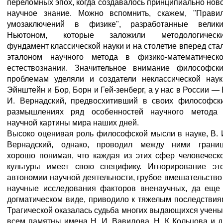
переломных эпох, когда создавалось принципиально нов
научное знание. Можно вспомнить, скажем, "Прави
умозаключений в физике", разработанные велик
Ньютоном, которые заложили методологическ
фундамент классической науки и на столетие вперед ста
эталоном научного метода в физико-математическ
естествознании. Значительное внимание философск
проблемам уделяли и создатели неклассической наук
Эйнштейн и Бор, Борн и Гей-зенберг, а у нас в России — 
И. Вернадский, предвосхитивший в своих философск
размышлениях ряд особенностей научного метода
научной картины мира наших дней.
Высоко оценивая роль философской мысли в науке, В. 
Вернадский, однако, проводил между ними границ
хорошо понимая, что каждая из этих сфер человеческ
культуры имеет свою специфику. Игнорирование эт
автономии научной деятельности, грубое вмешательство
научные исследования факторов вненаучных, да еще
догматическом виде, приводило к тяжелым последствия
Трагической оказалась судьба многих выдающихся учены
всем памятны имена Н. И. Вавилова, Н. К Кольцова и д