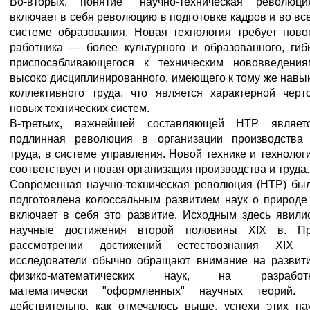
Во-вторых, понятие "научно-техническая революци
включает в себя революцию в подготовке кадров и во вс
системе образования. Новая технология требует ново
работника — более культурного и образованного, гиб
приспосабливающегося к техническим нововведения
высоко дисциплинированного, имеющего к тому же навы
коллективного труда, что является характерной черт
новых технических систем.
В-третьих, важнейшей составляющей НТР являет
подлинная революция в организации производства
труда, в системе управления. Новой технике и технолог
соответствует и новая организация производства и труда.
Современная научно-техническая революция (НТР) бы
подготовлена колоссальным развитием наук о природе
включает в себя это развитие. Исходным здесь явили
научные достижения второй половины XIX в. П
рассмотрении достижений естествознания XIX 
исследователи обычно обращают внимание на развит
физико-математических наук, на разработ
математически "оформленных" научных теорий.
действительно, как отмечалось выше, успехи этих на