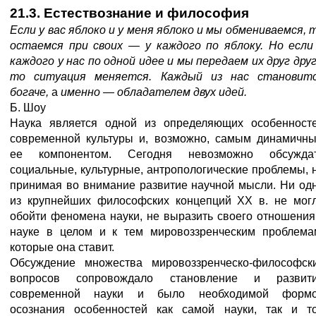
21.3. Естествознание
и
философия
Если у вас яблоко и у меня яблоко и мы обмениваемся, 
остаемся при своих
—
у каждого по яблоку. Но если
каждого у нас по одной идее
и мы передаем их друг друг
то ситуация меняется. Каждый из нас становит
богаче,
а
именно — обладателем двух идей.
Б. Шоу
Наука является одной из определяющих особенност
современной культуры и, возможно, самым динамичн
ее компонентом. Сегодня невозможно обсужда
социальные, культурные, антропологические проблемы, 
принимая во внимание развитие научной мысли. Ни од
из крупнейших философских концепций XX в. не мог
обойти феномена науки, не выразить своего отношения
науке в целом и к тем мировоззренческим проблема
которые она ставит.
Обсуждение множества мировоззренческо-философск
вопросов сопровождало становление и развит
современной науки и было необходимой форм
осознания особенностей как самой науки, так и т