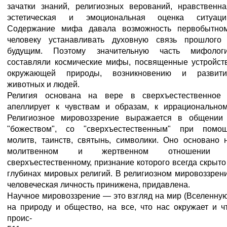
зачатки знаний, религиозных верований, нравственна
эстетическая и эмоциональная оценка ситуаци
Содержание мифа давала возможность первобытно
человеку устанавливать духовную связь прошлого
будущим. Поэтому значительную часть мифолог
составляли космические мифы, посвященные устройст
окружающей природы, возникновению и развит
животных и людей.
Религия основана на вере в сверхъестественное
апеллирует к чувствам и образам, к иррациональном
Религиозное мировоззрение выражается в общении
"божеством", со "сверхъестественным" при помо
молитв, таинств, святынь, символики. Оно основано 
молитвенном и жертвенном отношении 
сверхъестественному, признание которого всегда скрыто
глубинах мировых религий. В религиозном мировоззрен
человеческая личность принижена, придавлена.
Научное мировоззрение — это взгляд на мир (Вселенную
на природу и общество, на все, что нас окружает и ч
проис-