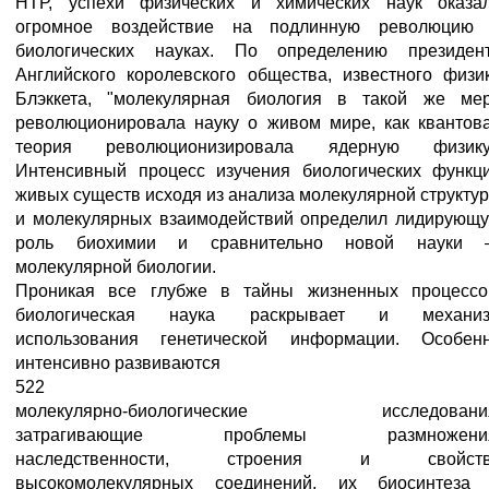
НТР, успехи физических и химических наук оказа
огромное воздействие на подлинную революцию
биологических науках. По определению президен
Английского королевского общества, известного физи
Блэккета, "молекулярная биология в такой же ме
революционировала науку о живом мире, как квантов
теория революционизировала ядерную физику
Интенсивный процесс изучения биологических функц
живых существ исходя из анализа молекулярной структу
и молекулярных взаимодействий определил лидирующ
роль биохимии и сравнительно новой науки
молекулярной биологии.
Проникая все глубже в тайны жизненных процессо
биологическая наука раскрывает и механи
использования генетической информации. Особен
интенсивно развиваются
522
молекулярно-биологические исследовани
затрагивающие проблемы размножения
наследственности, строения и свойств
высокомолекулярных соединений, их биосинтеза