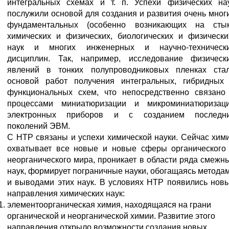
интегральных схемах и т. п. Успехи физических на
послужили основой для создания и развития очень мног
фундаментальных (особенно возникающих на сты
химических и физических, биологических и физически
наук и многих инженерных и научно-техническ
дисциплин. Так, например, исследование физическ
явлений в тонких полупроводниковых пленках ста
основой работ получения интегральных, гибридных
функциональных схем, что непосредственно связано
процессами миниатюризации и микроминиатюризац
электронных приборов и с созданием последн
поколений ЭВМ.
С НТР связаны и успехи химической науки. Сейчас хим
охватывает все новые и новые сферы органического
неорганического мира, проникает в области ряда смежн
наук, формирует пограничные науки, обогащаясь метода
и выводами этих наук. В условиях НТР появились нов
направления химических наук:
элементоорганическая химия, находящаяся на грани
органической и неорганической химии. Развитие этого
направления открыло возможности создания новых