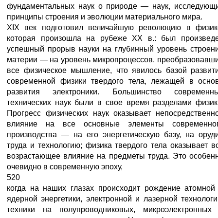
фундаментальных наук о природе — наук, исследующ
принципы строения и эволюции материального мира.
XIX век подготовил величайшую революцию в физик
которая произошла на рубеже XX в.: был произвед
успешный прорыв науки на глубинный уровень строен
материи — на уровень микропроцессов, преобразовавш
все физическое мышление, что явилось базой развит
современной физики твердого тела, лежащей в осно
развития электроники. Большинство современн
технических наук были в свое время разделами физик
Прогресс физических наук оказывает непосредственн
влияние на все основные элементы современно
производства — на его энергетическую базу, на оруд
труда и технологию; физика твердого тела оказывает в
возрастающее влияние на предметы труда. Это особен
очевидно в современную эпоху,
520
когда на наших глазах происходит рождение атомной
ядерной энергетики, электронной и лазерной технологи
техники на полупроводниковых, микроэлектронных