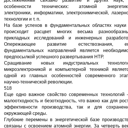
достижениями связано развитие и других наук,
особенности технических: атомной энергетик
электроники, информатики, электрохимической, лазерн
технологии и т. п.
На базе успехов в фундаментальных областях науки
происходит расцвет многих весьма разнообразн
прикладных исследований и инженерных разработо
Опережающее развитие естествознания, е
фундаментальных направлений является необходим
предпосылкой успешного развертывания НТР.
Сращивание новых индустриальных технолог
микроэлектроникой и компьютерной техникой являет
одной из главных особенностей современного эта
научно-технической революции.
518
Еще одно важное свойство современных технологий
малоотходность и безотходность, что важно как для рос
эффективности производства, так и для сохранен
окружающей среды.
Глубокие перемены в энергетической базе производст
связаны с освоением атомной энергии. За четверть ве