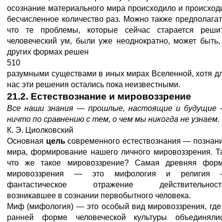
осознание материального мира происходило и происход
бесчисленное количество раз. Можно также предполагат
что те проблемы, которые сейчас старается реши
человеческий ум, были уже неоднократно, может быть,
других формах решен
510
разумными существами в иных мирах Вселенной, хотя д
нас эти решения остались пока неизвестными.
21.2.
Естествознание
и
мировоззрение
Все наши знания
—
прошлые, настоящие и будущие
ничто по
сравнению с тем, о чем мы никогда не узнаем.
К. Э. Циолковский
Основная
цель
современного естествознания — познан
мира, формирование нашего личного мировоззрения. Т
что же такое мировоззрение? Самая древняя фор
мировоззрения — это мифология и религия
фантастическое отражение действительност
возникавшее в сознании первобытного человека.
Миф (мифология) — это особый вид мировоззрения, где
ранней форме человеческой культуры объединяли