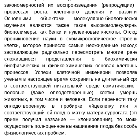
закономерностей их воспроизведения (репродукции)
процессах роста, клеточного деления и развити
Основными объектами молекулярно-биологическо
изучения являются также такие высокомолекулярн
биополимеры, как белки и нуклеиновые кислоты. Отсю
проникновение науки в субмикроскопическое строен
клетки, которое принесло самые неожиданные находк
заставляющие радикально пересмотреть многие ран
сложившиеся представления о биохимически
биофизических и физико-химических основах клеточн
процессов. Успехи клеточной инженерии позволя
ученым в настоящее время сохранить на длительный ср
в соответствующей питательной среде соматические
половые (даже оплодотворенные) клетки умерш
животных, в том числе и человека. Если перенести так
оплодотворенную в пробирке яйцеклетку или 
соответствующий ей плод в матку матери-суррогата (эт
прием получил название — клонирования), то мож
осуществить полноценное вынашивание плода без особ
физиологических проблем.