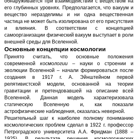
обнаруживается при взаимодействии с веществом на
его глубинных уровнях. Предполагается, что вакуум и
вещество неразделимы и ни одна вещественная
частица не может быть изолирована от его присутствия
и влияния. В соответствии с концепцией
самоорганизации физический вакуум выступает в роли
внешней среды для Вселенной.
Основные концепции космологии
Принято считать, что основные положения
современной
космологии
– науки о строении и
эволюции Вселенной – начали формироваться после
создания в 1917 г. А. Эйнштейном первой
релятивистской модели, основанной на теории
гравитации и претендовавшей на описание всей
Вселенной. Данная модель характеризовала
статическую Вселенную и, как показали
астрофизические наблюдения, оказалась неверной.
Решительный шаг к наиболее полному пониманию
космологических проблем сделал в 1922 г. профессор
Петроградского университета А.А. Фридман (1888 –
1925). В результате решения космологических