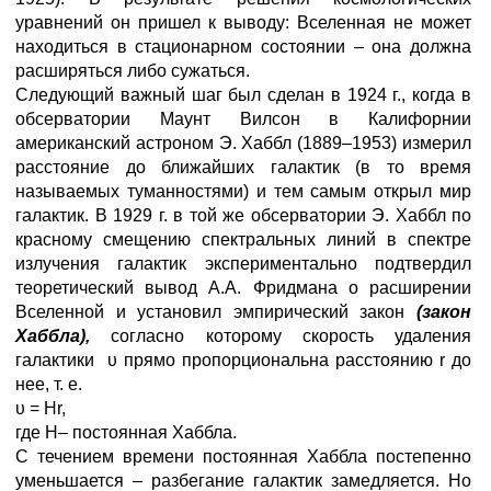
уравнений он пришел к выводу: Вселенная не может
находиться в стационарном состоянии – она должна
расширяться либо сужаться.
Следующий важный шаг был сделан в 1924 г., когда в
обсерватории Маунт Вилсон в Калифорнии
американский астроном Э. Хаббл (1889–1953) измерил
расстояние до ближайших галактик (в то время
называемых туманностями) и тем самым открыл мир
галактик. В 1929 г. в той же обсерватории Э. Хаббл по
красному смещению спектральных линий в спектре
излучения галактик экспериментально подтвердил
теоретический вывод А.А. Фридмана о расширении
Вселенной и установил эмпирический закон
(закон
Хаббла),
согласно которому скорость удаления
галактики υ прямо пропорциональна расстоянию r до
нее, т. е.
υ = Hr,
где Н– постоянная Хаббла.
С течением времени постоянная Хаббла постепенно
уменьшается – разбегание галактик замедляется. Но