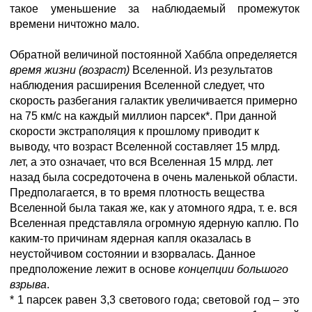
такое уменьшение за наблюдаемый промежуток
времени ничтожно мало.
Обратной величиной постоянной Хаббла определяется
время жизни (возраст)
Вселенной. Из результатов
наблюдения расширения Вселенной следует, что
скорость разбегания галактик увеличивается примерно
на 75 км/с на каждый миллион парсек*. При данной
скорости экстраполяция к прошлому приводит к
выводу, что возраст Вселенной составляет 15 млрд.
лет, а это означает, что вся Вселенная 15 млрд. лет
назад была сосредоточена в очень маленькой области.
Предполагается, в то время плотность вещества
Вселенной была такая же, как у атомного ядра, т. е. вся
Вселенная представляла огромную ядерную каплю. По
каким-то причинам ядерная капля оказалась в
неустойчивом состоянии и взорвалась. Данное
предположение лежит в основе
концепции большого
взрыва
.
* 1 парсек равен 3,3 светового года; световой год – это