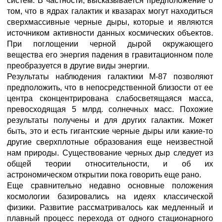
систем. В частности, высказывается предположение о
том, что в ядрах галактик и квазарах могут находиться
сверхмассивные черные дыры, которые и являются
источником активности данных космических объектов.
При поглощении черной дырой окружающего
вещества его энергия падения в гравитационном поле
преобразуется в другие виды энергии.
Результаты наблюдения галактики М-87 позволяют
предположить, что в непосредственной близости от ее
центра сконцентрирована слабосветящаяся масса,
превосходящая 5 млрд. солнечных масс. Похожие
результаты получены и для других галактик. Может
быть, это и есть гигантские черные дыры или какие-то
другие сверхплотные образования еще неизвестной
нам природы. Существование черных дыр следует из
общей теории относительности, и об их
астрономическом открытии пока говорить еще рано.
Еще сравнительно недавно основные положения
космологии базировались на идеях классической
физики. Развитие рассматривалось как медленный и
плавный процесс перехода от одного стационарного