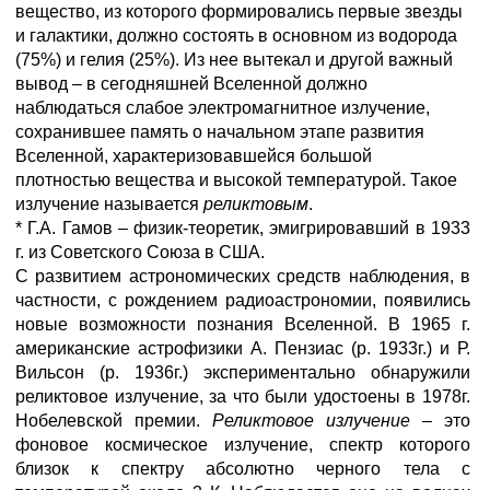
вещество, из которого формировались первые звезды
и галактики, должно состоять в основном из водорода
(75%) и гелия (25%). Из нее вытекал и другой важный
вывод – в сегодняшней Вселенной должно
наблюдаться слабое электромагнитное излучение,
сохранившее память о начальном этапе развития
Вселенной, характеризовавшейся большой
плотностью вещества и высокой температурой. Такое
излучение называется
реликтовым
.
* Г.А. Гамов – физик-теоретик, эмигрировавший в 1933
г. из Советского Союза в США.
С развитием астрономических средств наблюдения, в
частности, с рождением радиоастрономии, появились
новые возможности познания Вселенной. В 1965 г.
американские астрофизики А. Пензиас (р. 1933г.) и Р.
Вильсон (р. 1936г.) экспериментально обнаружили
реликтовое излучение, за что были удостоены в 1978г.
Нобелевской премии.
Реликтовое
излучение
– это
фоновое космическое излучение, спектр которого
близок к спектру абсолютно черного тела с