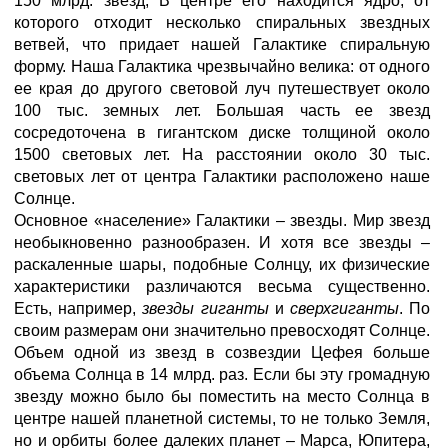
150 млрд. звезд, В центре его находится ядро, от
которого отходит несколько спиральных звездных
ветвей, что придает нашей Галактике спиральную
форму. Наша Галактика чрезвычайно велика: от одного
ее края до другого световой луч путешествует около
100 тыс. земных лет. Большая часть ее звезд
сосредоточена в гигантском диске толщиной около
1500 световых лет. На расстоянии около 30 тыс.
световых лет от центра Галактики расположено наше
Солнце.
Основное «население» Галактики – звезды. Мир звезд
необыкновенно разнообразен. И хотя все звезды –
раскаленные шары, подобные Солнцу, их физические
характеристики различаются весьма существенно.
Есть, например,
звезды гиганты
и
сверхгиганты
. По
своим размерам они значительно превосходят Солнце.
Объем одной из звезд в созвездии Цефея больше
объема Солнца в 14 млрд. раз. Если бы эту громадную
звезду можно было бы поместить на место Солнца в
центре нашей планетной системы, то не только Земля,
но и орбиты более далеких планет – Марса, Юпитера,