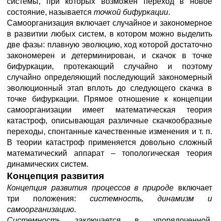
системы, при которых возможен переход в новое
состояние, называется
точкой бифуркации
.
Самоорганизация включает случайное и закономерное
в развитии любых систем, в котором можно выделить
две фазы: плавную эволюцию, ход которой достаточно
закономерен и детерминирован, и скачок в точке
бифуркации, протекающий случайно и поэтому
случайно определяющий последующий закономерный
эволюционный этап вплоть до следующего скачка в
точке бифуркации. Прямое отношение к концепции
самоорганизации имеет математическая теория
катастроф, описывающая различные скачкообразные
переходы, спонтанные качественные изменения и т. п.
В теории катастроф применяется довольно сложный
математический аппарат – топологическая теория
динамических систем.
Концепция развития
Концепция развития процессов в природе
включает
три положения:
системность, динамизм и
самоорганизацию
.
Системность
заключается в упорядоченной,