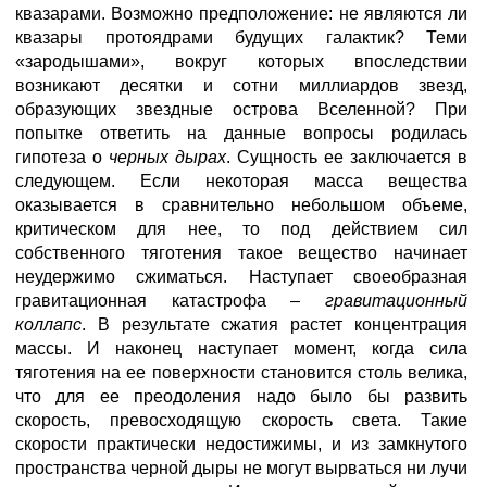
квазарами. Возможно предположение: не являются ли
квазары протоядрами будущих галактик? Теми
«зародышами», вокруг которых впоследствии
возникают десятки и сотни миллиардов звезд,
образующих звездные острова Вселенной? При
попытке ответить на данные вопросы родилась
гипотеза о
черных дырах
. Сущность ее заключается в
следующем. Если некоторая масса вещества
оказывается в сравнительно небольшом объеме,
критическом для нее, то под действием сил
собственного тяготения такое вещество начинает
неудержимо сжиматься. Наступает своеобразная
гравитационная катастрофа –
гравитационный
коллапс
. В результате сжатия растет концентрация
массы. И наконец наступает момент, когда сила
тяготения на ее поверхности становится столь велика,
что для ее преодоления надо было бы развить
скорость, превосходящую скорость света. Такие
скорости практически недостижимы, и из замкнутого
пространства черной дыры не могут вырваться ни лучи