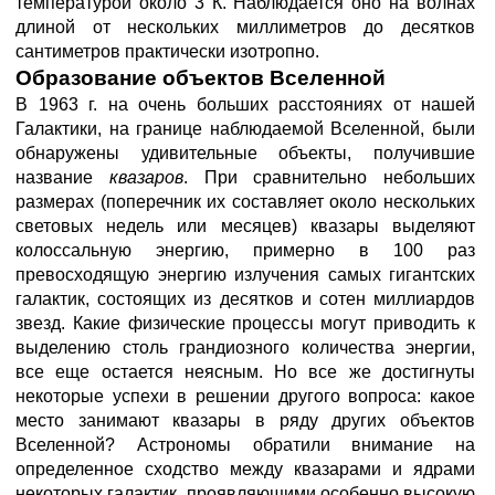
температурой около 3 К. Наблюдается оно на волнах
длиной от нескольких миллиметров до десятков
сантиметров практически изотропно.
Образование объектов Вселенной
В 1963 г. на очень больших расстояниях от нашей
Галактики, на границе наблюдаемой Вселенной, были
обнаружены удивительные объекты, получившие
название
квазаров
. При сравнительно небольших
размерах (поперечник их составляет около нескольких
световых недель или месяцев) квазары выделяют
колоссальную энергию, примерно в 100 раз
превосходящую энергию излучения самых гигантских
галактик, состоящих из десятков и сотен миллиардов
звезд. Какие физические процессы могут приводить к
выделению столь грандиозного количества энергии,
все еще остается неясным. Но все же достигнуты
некоторые успехи в решении другого вопроса: какое
место занимают квазары в ряду других объектов
Вселенной? Астрономы обратили внимание на
определенное сходство между квазарами и ядрами
некоторых галактик, проявляющими особенно высокую