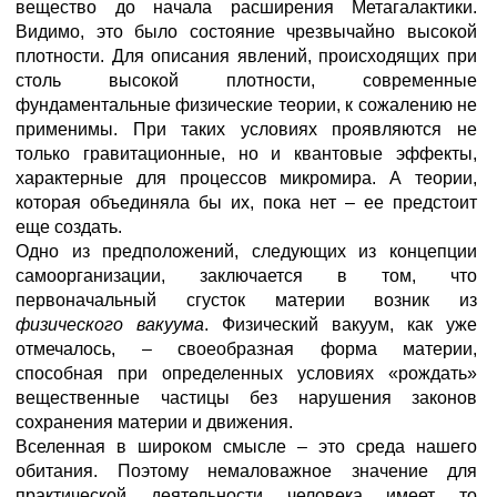
вещество до начала расширения Метагалактики.
Видимо, это было состояние чрезвычайно высокой
плотности. Для описания явлений, происходящих при
столь высокой плотности, современные
фундаментальные физические теории, к сожалению не
применимы. При таких условиях проявляются не
только гравитационные, но и квантовые эффекты,
характерные для процессов микромира. А теории,
которая объединяла бы их, пока нет – ее предстоит
еще создать.
Одно из предположений, следующих из концепции
самоорганизации, заключается в том, что
первоначальный сгусток материи возник из
физического вакуума
. Физический вакуум, как уже
отмечалось, – своеобразная форма материи,
способная при определенных условиях «рождать»
вещественные частицы без нарушения законов
сохранения материи и движения.
Вселенная в широком смысле – это среда нашего
обитания. Поэтому немаловажное значение для
практической деятельности человека имеет то