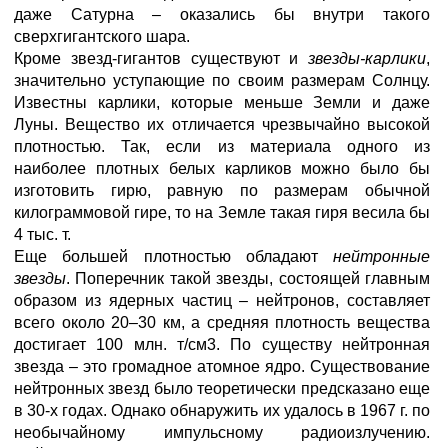
даже Сатурна – оказались бы внутри такого
сверхгигантского шара.
Кроме звезд-гигантов существуют и
звезды-карлики
,
значительно уступающие по своим размерам Солнцу.
Известны карлики, которые меньше Земли и даже
Луны. Вещество их отличается чрезвычайно высокой
плотностью. Так, если из материала одного из
наиболее плотных белых карликов можно было бы
изготовить гирю, равную по размерам обычной
килограммовой гире, то на Земле такая гиря весила бы
4 тыс. т.
Еще большей плотностью обладают
нейтронные
звезды
. Поперечник такой звезды, состоящей главным
образом из ядерных частиц – нейтронов, составляет
всего около 20–30 км, а средняя плотность вещества
достигает 100 млн. т/см3. По существу нейтронная
звезда – это громадное атомное ядро. Существование
нейтронных звезд было теоретически предсказано еще
в 30-х годах. Однако обнаружить их удалось в 1967 г. по
необычайному импульсному радиоизлучению.