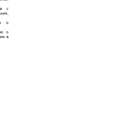
ов с
ания,
ию о
ию о
ии в