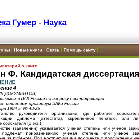
ка Гумер
-
Наука
торы
Новые книги
Связь
Помощь сайту
ментарий о книге
н Ф. Кандидатская диссертаци
ЛЕНИЕ
ение 4
Ь ДОКУМЕНТОВ,
ляемых в ВАК России по вопросу нострификации
ен решением президиум ВАКа России
бря 1994 г. № 48/25
тайство руководителя организации, где работает соискател
икации диплома (аттестата), скрепленное печатью, или ли
 соискателя (1 экз.).
йстве (заявлении) указывается ученая степень или ученое звани
 подлежат приравниванию ученая степень или ученое зва
ые за рубежом. При нострификации документа о присуждении уч