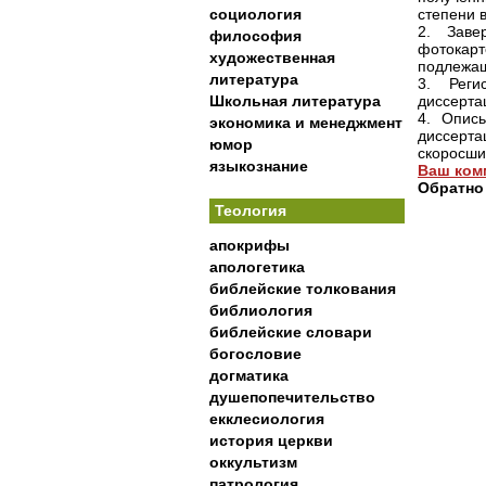
социология
степени 
2. Заве
философия
фотокарт
художественная
подлежащ
литература
3. Реги
Школьная литература
диссертац
4. Опис
экономика и менеджмент
диссерта
юмор
скоросши
языкознание
Ваш ком
Обратно
Теология
апокрифы
апологетика
библейские толкования
библиология
библейские словари
богословие
догматика
душепопечительство
екклесиология
история церкви
оккультизм
патрология