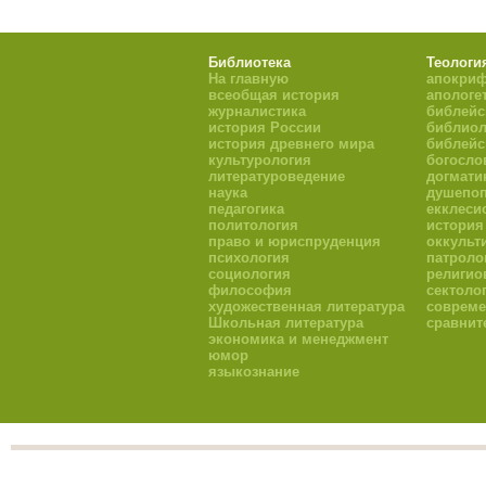
Библиотека
Теологи
На главную
апокри
всеобщая история
апологе
журналистика
библейс
история России
библиол
история древнего мира
библейс
культурология
богосло
литературоведение
догмати
наука
душепоп
педагогика
екклеси
политология
история
право и юриспруденция
оккульт
психология
патроло
социология
религио
философия
сектоло
художественная литература
совреме
Школьная литература
сравнит
экономика и менеджмент
юмор
языкознание