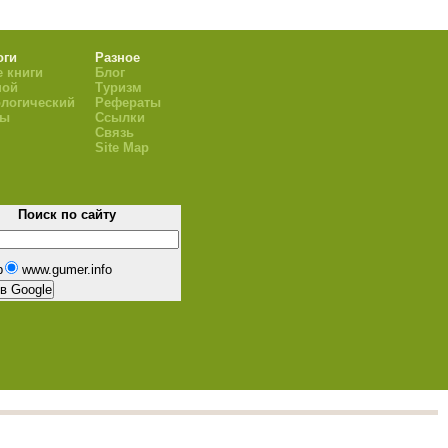
оги
Разное
 книги
Блог
ной
Туризм
логический
Рефераты
ры
Ссылки
Связь
Site Map
Поиск по сайту
b
www.gumer.info