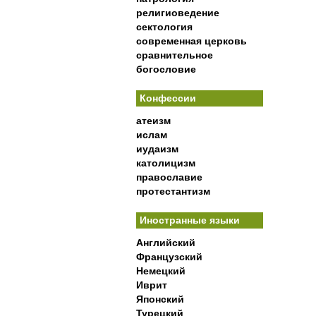
религиоведение
сектология
современная церковь
сравнительное
богословие
Конфессии
атеизм
ислам
иудаизм
католицизм
православие
протестантизм
Иностранные языки
Английский
Французский
Немецкий
Иврит
Японский
Турецкий