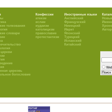
я
Конфессии
Иностранные языки
Катал
фы
атеизм
Английский
Новые
тика
ислам
Французский
Имен
кие толкования
иудаизм
Немецкий
Хроно
огия
католицизм
Иврит
Авто
кие словари
православие
Японский
вие
протестантизм
Турецкий
ка
Испанский
ечительство
Китайский
ология
 церкви
изм
гия
ведение
гия
We
нная церковь
ельное богословие