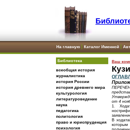
Библиоте
На главную
Каталог Именной
Ав
Библиотека
Ваш ком
Кузи
всеобщая история
журналистика
ОГЛАВ
история России
Прилож
история древнего мира
ПЕРЕЧЕН
представ
культурология
Утвержд
литературоведение
от 4 ноя
наука
1. Хода
педагогика
ностриф
заявление
политология
В ходата
право и юриспруденция
которым
психология
полученн