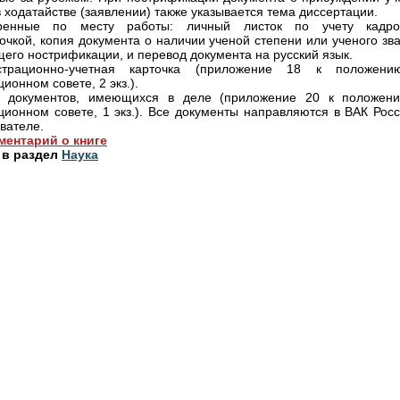
в ходатайстве (заявлении) также указывается тема диссертации.
ренные по месту работы: личный листок по учету кадр
очкой, копия документа о наличии ученой степени или ученого зв
его нострификации, и перевод документа на русский язык.
страционно-учетная карточка (приложение 18 к положен
ионном совете, 2 экз.).
ь документов, имеющихся в деле (приложение 20 к положен
ционном совете, 1 экз.). Все документы направляются в ВАК Росс
вателе.
ментарий о книге
 в раздел
Наука