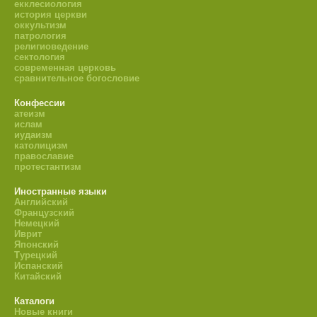
екклесиология
история церкви
оккультизм
патрология
религиоведение
сектология
современная церковь
сравнительное богословие
Конфессии
атеизм
ислам
иудаизм
католицизм
православие
протестантизм
Иностранные языки
Английский
Французский
Немецкий
Иврит
Японский
Турецкий
Испанский
Китайский
Каталоги
Новые книги