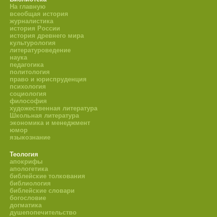
На главную
всеобщая история
журналистика
история России
история древнего мира
культурология
литературоведение
наука
педагогика
политология
право и юриспруденция
психология
социология
философия
художественная литература
Школьная литература
экономика и менеджмент
юмор
языкознание
Теология
апокрифы
апологетика
библейские толкования
библиология
библейские словари
богословие
догматика
душепопечительство