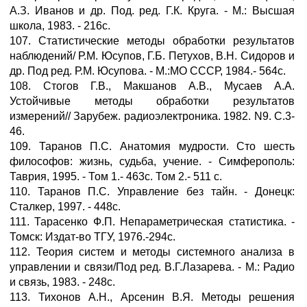
А.З. Иванов и др. Под. ред. Г.К. Круга. - М.: Высшая
школа, 1983. - 216с.
107. Статистические методы обработки результатов
наблюдений/ Р.М. Юсупов, Г.Б. Петухов, В.Н. Сидоров и
др. Под ред. Р.М. Юсупова. - М.:МО СССР, 1984.- 564с.
108. Стогов Г.В., Макшанов А.В., Мусаев А.А.
Устойчивые методы обработки результатов
измерений// Зарубеж. радиоэлектроника. 1982. N9. С.3-
46.
109. Таранов П.С. Анатомия мудрости. Сто шесть
философов: жизнь, судьба, учение. - Симферополь:
Таврия, 1995. - Том 1.- 463с. Том 2.- 511 с.
110. Таранов П.С. Управление без тайн. - Донецк:
Сталкер, 1997. - 448с.
111. Тарасенко Ф.П. Непараметрическая статистика. -
Томск: Издат-во ТГУ, 1976.-294с.
112. Теория систем и методы системного анализа в
управлении и связи/Под ред. В.Г.Лазарева. - М.: Радио
и связь, 1983. - 248с.
113. Тихонов А.Н., Арсенин В.Я. Методы решения