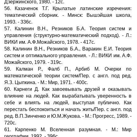
Дзержинского, 1980. - 12с.
56. Казаченок Т.Г. Крылатые латинские изречения:
тематический сборник. - Минск: Вышэйшая школа,
1993. - 336с.
57. Калинин В.Н., Резников Б.А. Теория систем и
управления (структурно-математический подход). - Л.:
ВИКИ им. А.Ф.Можайского, 1978. - 417с.
58. Калинин В.Н., Резников Б.А., Варакин Е.И. Теория
систем и оптимального управления. - Л.: ВИКИ им. А.Ф.
Можайского, 1979. - 319с.
59. Калман Р., Фалб П., Арбиб М. Очерки по
математической теории систем/Пер. с англ. под ред.
Я.З. Цыпкина. - М.: Мир, 1971. - 400с.
60. Карнеги Д. Как завоевывать друзей и оказывать
влияние на людей. Как вырабатывать уверенность в
себе и влиять на людей, выступая публично. Как
перестать беспокоиться и начать жить/Пер. с англ. под
ред. В.П.Зинченко и Ю.М.Жукова. - М.: Прогресс, 1989. -
720с.
61. Карпенко М. Вселенная разумная. - М.: Мир
географии, 1992. - 396с.