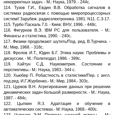
некорректных задач. - М.: Наука, 1979. - 244с.
114. Тузов Г.И., Евдин В.В. Обработка сигналов в
системах радиосвязи с помощью микропроцессорных
систем// Зарубеж. радиоэлектроника. 1981. N11. С.3-17.
115. Турбо Паскаль 7.0. - Киев: BHV, 1996. - 448с.
116. Фигурнов В.Э. IBM PC для пользователя. - М.:
Финансы и статистика, 1990. - 240с.
117. Физики продолжают шутить/Под. ред. В.Турчина. -
М.: Мир, 1968. - 318с.
118. Фролов И.Т., Юдин Б.Г. Этика науки: Проблемы и
дискуссии. - М.: Политиздат, 1986. - 399с.
119. Хайтун С.Д. Наукометрия. Состояние и
перспективы.- М.: Наука, 1983.- 344 с.
120. Хьюбер П. Робастность в статистике/Пер. с англ.
под ред. И.Г.Журбенко.- М.: Мир, 1984.- 303с.
121. Цурков В.Н. Агрегирование данных при решении
динамических задач большой размерности. - М.: Наука,
1987. - 484с.
122. Цыпкин Я.З. Адаптация и обучение в
автоматических системах.- М: Наука, 1968.- 400с.
123. Чудинов Э.М. Природа научной истины. - М.: