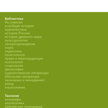
Библиотека
На главную
всеобщая история
журналистика
история России
история древнего мира
культурология
литературоведение
наука
педагогика
политология
право и юриспруденция
психология
социология
философия
художественная литература
Школьная литература
экономика и менеджмент
юмор
языкознание
Теология
апокрифы
апологетика
библейские толкования