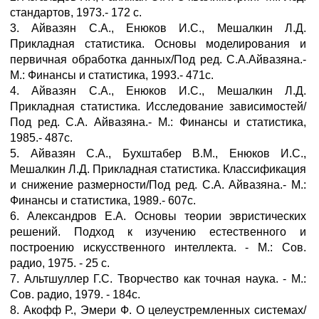
стандартов, 1973.- 172 с.
3. Айвaзян С.А., Енюков И.С., Мешалкин Л.Д.
Прикладная статистика. Основы моделирования и
первичная обработка данных/Под ред. С.А.Айвазяна.-
М.: Финансы и статистика, 1993.- 471с.
4. Айвaзян С.А., Енюков И.С., Мешалкин Л.Д.
Прикладная статистика. Исследование зависимостей/
Под ред. С.А. Айвазяна.- М.: Финансы и статистика,
1985.- 487с.
5. Айвaзян С.А., Бухштабер В.М., Енюков И.С.,
Мешалкин Л.Д. Прикладная статистика. Классификация
и снижение размерности/Под ред. С.А. Айвазяна.- М.:
Финансы и статистика, 1989.- 607с.
6. Александров Е.А. Основы теории эвристических
решений. Подход к изучению естественного и
построению искусственного интеллекта. - М.: Сов.
радио, 1975. - 25 с.
7. Альтшуллер Г.С. Творчество как точная наука. - М.:
Сов. радио, 1979. - 184с.
8. Акофф Р., Эмери Ф. О целеустремленных системах/