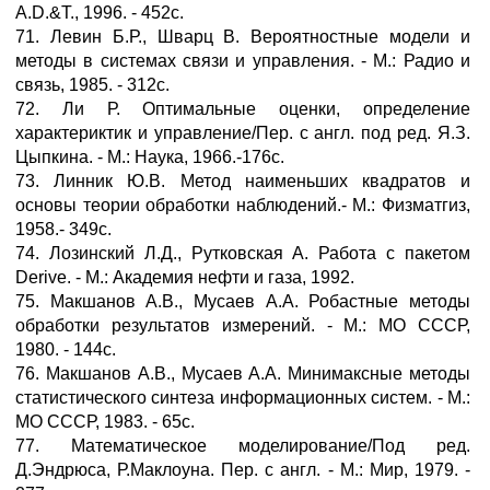
A.D.&T., 1996. - 452с.
71. Левин Б.Р., Шварц В. Вероятностные модели и
методы в системах связи и управления. - М.: Радио и
связь, 1985. - 312с.
72. Ли Р. Оптимальные оценки, определение
характериктик и управление/Пер. с англ. под ред. Я.З.
Цыпкина. - М.: Наука, 1966.-176с.
73. Линник Ю.В. Метод наименьших квадратов и
основы теории обработки наблюдений.- М.: Физматгиз,
1958.- 349с.
74. Лозинский Л.Д., Рутковская А. Работа с пакетом
Derive. - M.: Академия нефти и газа, 1992.
75. Макшанов А.В., Мусаев А.А. Робастные методы
обработки результатов измерений. - М.: МО СССР,
1980. - 144с.
76. Макшанов А.В., Мусаев А.А. Минимаксные методы
статистического синтеза информационных систем. - М.:
МО СССР, 1983. - 65с.
77. Математическое моделирование/Под ред.
Д.Эндрюса, Р.Маклоуна. Пер. с англ. - М.: Мир, 1979. -