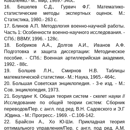
Коваленко.- М.: Мир, 1989.- 540с.
16. Бешелев С.Д., Гурвич Ф.Г. Математико-
статистические методы экспертных оценок. М.:
Статистика, 1980.- 263 с.
17. Блинов А.П. Методология военно-научной работы.
Часть 1: Особенности военно-научного исследования. -
СПб.: ВВМУ, 1996. - 128с.
18. Бобриков А.А., Долгов А.И., Иванов А.Ф.
Подготовка и защита диссертации: Методическое
пособие. - СПб.: Военная артиллерийская академия,
1992. - 88с.
19. Болшев Л.Н., Смирнов Н.В. Таблицы
математической статистики.- М.: Наука, 1965.- 464с.
20. Большая Советская энциклопедия. - 3-е изд. - М.:
Сов. энциклопедия, 1973.
21. Боулдинг К. Общая теория систем - скелет науки //
Исследование по общей теории систем: Сборник
переводов/Пер. с англ. под ред. В.Н. Садовского и Э.Г
.Юдина. - М.: Прогресс.- 1969. - С.106-142.
22. Брайсон А., Хо Ю-Ши. Прикладная теория
оптимального управления/Пер. с англ. под ред. А.М.