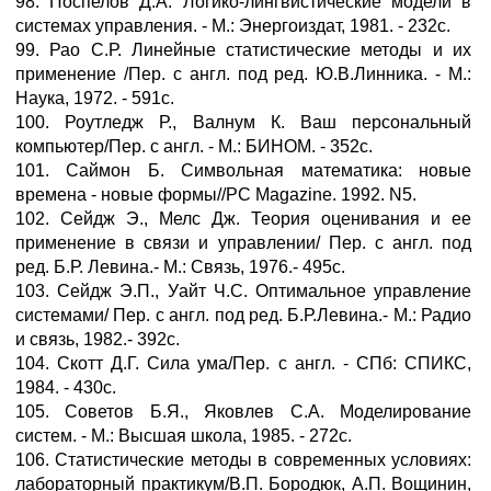
98. Поспелов Д.А. Логико-лингвистические модели в
системах управления. - М.: Энергоиздат, 1981. - 232с.
99. Рао С.Р. Линейные статистические методы и их
применение /Пер. с англ. под ред. Ю.В.Линника. - М.:
Наука, 1972. - 591с.
100. Роутледж Р., Валнум К. Ваш персональный
компьютер/Пер. с англ. - М.: БИНОМ. - 352с.
101. Саймон Б. Символьная математика: новые
времена - новые формы//PC Magazine. 1992. N5.
102. Сейдж Э., Мелс Дж. Теория оценивания и ее
применение в связи и управлении/ Пер. с англ. под
ред. Б.Р. Левина.- М.: Связь, 1976.- 495с.
103. Сейдж Э.П., Уайт Ч.С. Оптимальное управление
системами/ Пер. с англ. под ред. Б.Р.Левина.- М.: Радио
и связь, 1982.- 392с.
104. Скотт Д.Г. Сила ума/Пер. с англ. - СПб: СПИКС,
1984. - 430с.
105. Советов Б.Я., Яковлев С.А. Моделирование
систем. - М.: Высшая школа, 1985. - 272с.
106. Статистические методы в современных условиях:
лабораторный практикум/В.П. Бородюк, А.П. Вощинин,