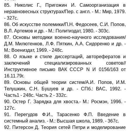
85. Николис Г., Пригожин И. Самоорганизация в
неравновесных структурах/Пер. с англ. - М.: Мир, 1979.
- 327с.
86. Об искусстве полемики/П.Н. Федосеев, С.И. Попов,
В.Л. Артемов и др. - М.: Политиздат, 1980. - 303с.
87. Основы методики военно-научного исследования/
Д.М. Милютенков, Л.Ф. Пяткин, А.А. Сидоренко и др. -
М.: Воениздат, 1969. - 248с.
88. О языке и стиле диссертаций, авторефератов и
заключений специализированных советов//
Инструктивное письмо ВАК СССР N И 0156/163 от
16.11.79г.
89. Основы общей теории систем/А.И. Попов, И.М.
Телушкин, С.Н. Бушуев и др. - СПб.: ВАС, 1992. -
Часть1 - 248с. Часть 2 - 332с.
90. Остер Г. Зарядка для хвоста.- М.: Росмэн, 1996. -
127с.
91. Перегудов Ф.И., Тарасенко Ф.П. Введение в
системный анализ. - М.: Высшая школа, 1989. - 367с.
92. Питерсон Д. Теория сетей Петри и моделирование