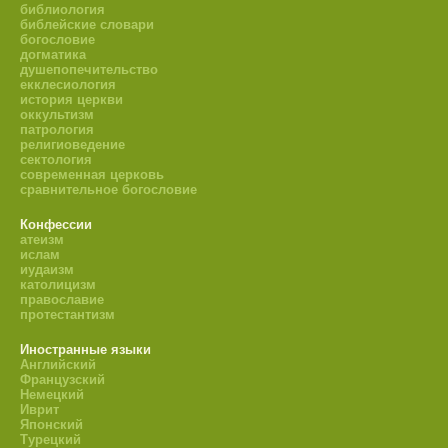
библиология
библейские словари
богословие
догматика
душепопечительство
екклесиология
история церкви
оккультизм
патрология
религиоведение
сектология
современная церковь
сравнительное богословие
Конфессии
атеизм
ислам
иудаизм
католицизм
православие
протестантизм
Иностранные языки
Английский
Французский
Немецкий
Иврит
Японский
Турецкий