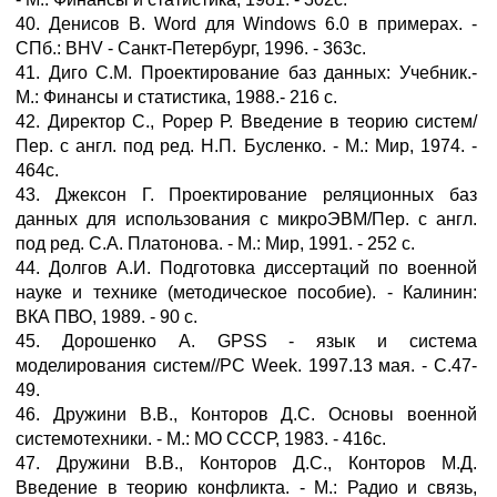
40. Денисов В. Word для Windows 6.0 в примерах. -
СПб.: BHV - Санкт-Петербург, 1996. - 363с.
41. Диго С.М. Проектирование баз данных: Учебник.-
М.: Финансы и статистика, 1988.- 216 с.
42. Директор С., Рорер Р. Введение в теорию систем/
Пер. с англ. под ред. Н.П. Бусленко. - М.: Мир, 1974. -
464с.
43. Джексон Г. Проектирование реляционных баз
данных для использования с микроЭВМ/Пер. с англ.
под ред. С.А. Платонова. - М.: Мир, 1991. - 252 с.
44. Долгов А.И. Подготовка диссертаций по военной
науке и технике (методическое пособие). - Калинин:
ВКА ПВО, 1989. - 90 с.
45. Дорошенко А. GPSS - язык и система
моделирования систем//PC Week. 1997.13 мая. - С.47-
49.
46. Дружини В.В., Конторов Д.С. Основы военной
системотехники. - М.: МО СССР, 1983. - 416с.
47. Дружини В.В., Конторов Д.С., Конторов М.Д.
Введение в теорию конфликта. - М.: Радио и связь,