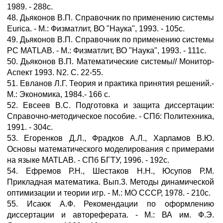
1989. - 288с.
48. Дьяконов В.П. Справочник по применению системы
Eurica. - М.: Физматлит, ВО "Наука", 1993. - 105с.
49. Дьяконов В.П. Справочник по применению системы
PC MATLAB. - М.: Физматлит, ВО "Наука", 1993. - 111c.
50. Дьяконов В.П. Математические системы// Монитор-
Аспект 1993. N2. С. 22-55.
51. Евланов Л.Г. Теория и практика принятия решений.-
М.: Экономика, 1984.- 166 с.
52. Евсеев В.С. Подготовка и защита диссертации:
Справочно-методическое пособие. - СПб: Политехника,
1991. - 304с.
53. Егоренков Д.Л., Фрадков А.Л., Харламов В.Ю.
Основы математического моделирования с примерами
на языке MATLAB. - СПб БГТУ, 1996. - 192с.
54. Ефремов Р.Н., Шестаков Н.Н., Юсупов Р.М.
Прикладная математика. Вып.3. Методы динамической
оптимизации и теории игр. - М.: МО СССР, 1978. - 210с.
55. Исаюк А.Ф. Рекомендации по оформлению
диссертации и автореферата. - М.: ВА им. Ф.Э.