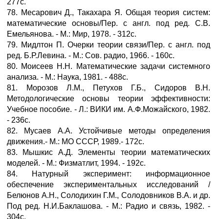
277с.
78. Месарович Д., Такахара Я. Общая теория систем:
математические основы/Пер. с англ. под ред. С.В.
Емельянова. - М.: Мир, 1978. - 312с.
79. Мидлтон П. Очерки теории связи/Пер. с англ. под
ред. Б.Р.Левина. - М.: Сов. радио, 1966. - 160с.
80. Моисеев Н.Н. Математические задачи системного
анализа. - М.: Наука, 1981. - 488с.
81. Морозов Л.М., Петухов Г.Б., Сидоров В.Н.
Методологические основы теории эффективности:
Учебное пособие. - Л.: ВИКИ им. А.Ф.Можайского, 1982.
- 236с.
82. Мусаев А.А. Устойчивые методы определения
движения.- М.: МО СССР, 1989.- 172с.
83. Мышкис А.Д. Элементы теории математических
моделей. - М.: Физматлит, 1994. - 192с.
84. Натурный эксперимент: информационное
обеспечение экспериментальных исследований /
Белюнов А.Н., Солодихин Г.М., Солодовников В.А. и др.
Под ред. Н.И.Баклашова. - М.: Радио и связь, 1982. -
304с.