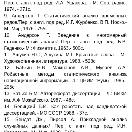
Пер. с англ. под ред. И.А. Ушакова. - М: Сов. радио,
1974. - 271с.
9. Андерсен Т. Статистический анализ временных
рядов/Пер. с англ. под ред. И.Г. Журбенко, В.П. Носко.-
М.: Мир, 1976.- 755с.
10. Андерсон Т. Введение в многомерный
статистический анализ/ Пер. с англ. под ред. Б.В.
Геденко.- М.: Физматгиз, 1963.- 500с.
11. Ашукин Н.С., Ашукина М.Г. Крылатые слова. - М.:
Художественная литература, 1988. - 528с.
12. Бабкин Н.В., Макшанов А.В., Мусаев А.А.
Робастные методы статистического анализа
навигационной информации.- Л.: ЦНИИ "Румб", 1985.-
205с.
13. Батько Б.М. Автореферат диссертации. - Л.: ВИКИ
им. А.Ф.Можайского, 1987. - 48с.
14. Белицкий В.И. Как работать над кандидатской
диссертацией. - МО СССР, 1988. - 37с.
15. Бендат Дж., Пирсол А. Прикладной анализ
случайных данных/ Пер. с англ. под ред. И.Н.