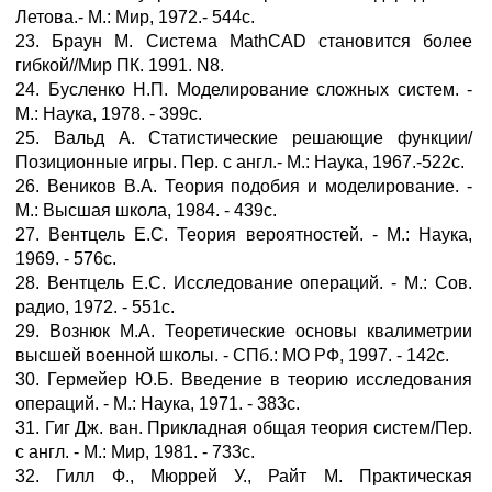
Летова.- М.: Мир, 1972.- 544с.
23. Браун М. Система MathCAD становится более
гибкой//Мир ПК. 1991. N8.
24. Бусленко Н.П. Моделирование сложных систем. -
М.: Наука, 1978. - 399с.
25. Вальд А. Статистические решающие функции/
Позиционные игры. Пер. с англ.- М.: Наука, 1967.-522с.
26. Веников В.А. Теория подобия и моделирование. -
М.: Высшая школа, 1984. - 439с.
27. Вентцель Е.С. Теория вероятностей. - М.: Наука,
1969. - 576с.
28. Вентцель Е.С. Исследование операций. - М.: Сов.
радио, 1972. - 551с.
29. Вознюк М.А. Теоретические основы квалиметрии
высшей военной школы. - СПб.: МО РФ, 1997. - 142с.
30. Гермейер Ю.Б. Введение в теорию исследования
операций. - М.: Наука, 1971. - 383с.
31. Гиг Дж. ван. Прикладная общая теория систем/Пер.
с англ. - М.: Мир, 1981. - 733с.
32. Гилл Ф., Мюррей У., Райт М. Практическая