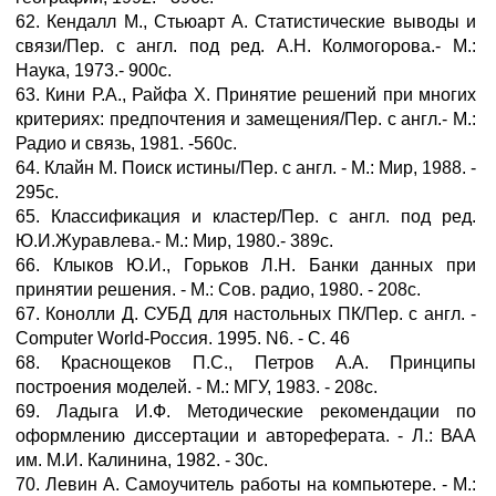
62. Кендалл М., Стьюарт А. Статистические выводы и
связи/Пер. с англ. под ред. А.Н. Колмогорова.- М.:
Наука, 1973.- 900с.
63. Кини Р.А., Райфа Х. Принятие решений при многих
критериях: предпочтения и замещения/Пер. с англ.- М.:
Радио и связь, 1981. -560с.
64. Клайн М. Поиск истины/Пер. с англ. - М.: Мир, 1988. -
295с.
65. Классификация и кластер/Пер. с англ. под ред.
Ю.И.Журавлева.- М.: Мир, 1980.- 389с.
66. Клыков Ю.И., Горьков Л.Н. Банки данных при
принятии решения. - М.: Сов. радио, 1980. - 208с.
67. Конолли Д. СУБД для настольных ПК/Пер. с англ. -
Computer World-Россия. 1995. N6. - C. 46
68. Краснощеков П.С., Петров А.А. Принципы
построения моделей. - М.: МГУ, 1983. - 208с.
69. Ладыга И.Ф. Методические рекомендации по
оформлению диссертации и автореферата. - Л.: ВАА
им. М.И. Калинина, 1982. - 30с.
70. Левин А. Самоучитель работы на компьютере. - М.: