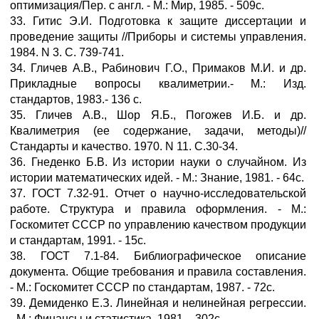
оптимизация/Пер. с англ. - М.: Мир, 1985. - 509с.
33. Гитис Э.И. Подготовка к защите диссертации и
проведение защиты //Приборы и системы управления.
1984. N 3. С. 739-741.
34. Гличев А.В., Рабинович Г.О., Примаков М.И. и др.
Прикладные вопросы квалиметрии.- М.: Изд.
стандартов, 1983.- 136 с.
35. Гличев А.В., Шор Я.Б., Погожев И.Б. и др.
Квалиметрия (ее содержание, задачи, методы)//
Стандарты и качество. 1970. N 11. С.30-34.
36. Гнеденко Б.В. Из истории науки о случайном. Из
истории математических идей. - М.: Знание, 1981. - 64с.
37. ГОСТ 7.32-91. Отчет о научно-исследовательской
работе. Структура и правила оформления. - М.:
Госкомитет СССР по управлению качеством продукции
и стандартам, 1991. - 15с.
38. ГОСТ 7.1-84. Библиографическое описание
документа. Общие требования и правила составления.
- М.: Госкомитет СССР по стандартам, 1987. - 72с.
39. Демиденко Е.З. Линейная и нелинейная регрессии.
- М.: Финансы и статистика, 1981. - 302с.