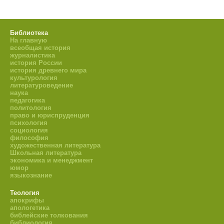
Библиотека
На главную
всеобщая история
журналистика
история России
история древнего мира
культурология
литературоведение
наука
педагогика
политология
право и юриспруденция
психология
социология
философия
художественная литература
Школьная литература
экономика и менеджмент
юмор
языкознание
Теология
апокрифы
апологетика
библейские толкования
библиология