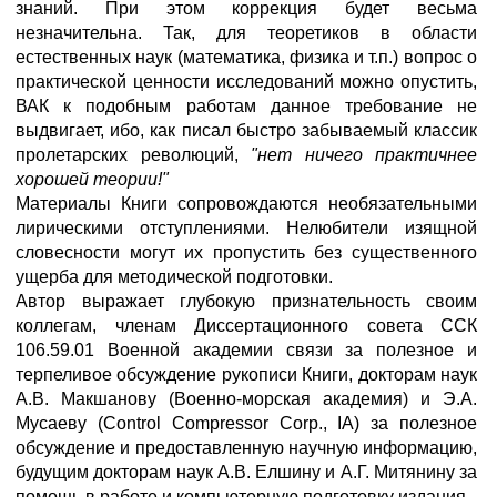
знаний. При этом коррекция будет весьма
незначительна. Так, для теоретиков в области
естественных наук (математика, физика и т.п.) вопрос о
практической ценности исследований можно опустить,
ВАК к подобным работам данное требование не
выдвигает, ибо, как писал быстро забываемый классик
пролетарских революций,
"нет ничего практичнее
хорошей теории!"
Материалы Книги сопровождаются необязательными
лирическими отступлениями. Нелюбители изящной
словесности могут их пропустить без существенного
ущерба для методической подготовки.
Автор выражает глубокую признательность своим
коллегам, членам Диссертационного совета ССК
106.59.01 Военной академии связи за полезное и
терпеливое обсуждение рукописи Книги, докторам наук
А.В. Макшанову (Военно-морская академия) и Э.А.
Мусаеву (Control Compressor Corp., IA) за полезное
обсуждение и предоставленную научную информацию,
будущим докторам наук А.В. Елшину и А.Г. Митянину за
помощь в работе и компьютерную подготовку издания.