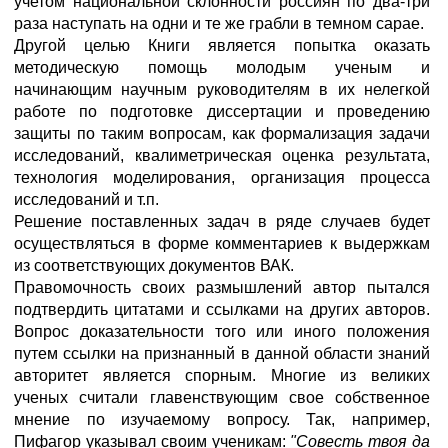
учетом национальной склонности россиян по два-три
раза наступать на одни и те же грабли в темном сарае.
Другой целью Книги является попытка оказать
методическую помощь молодым ученым и
начинающим научным руководителям в их нелегкой
работе по подготовке диссертации и проведению
защиты по таким вопросам, как формализация задачи
исследований, квалиметрическая оценка результата,
технология моделирования, организация процесса
исследований и т.п.
Решение поставленных задач в ряде случаев будет
осуществляться в форме комментариев к выдержкам
из соответствующих документов ВАК.
Правомочность своих размышлений автор пытался
подтвердить цитатами и ссылками на других авторов.
Вопрос доказательности того или иного положения
путем ссылки на признанный в данной области знаний
авторитет является спорным. Многие из великих
ученых считали главенствующим свое собственное
мнение по изучаемому вопросу. Так, например,
Пифагор указывал своим ученикам:
"Совесть твоя да