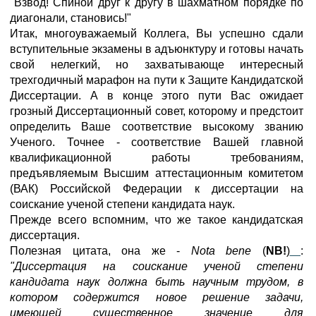
"Взвод! Спиной друг к другу в шахматном порядке по
диагонали, становись!"
Итак, многоуважаемый Коллега, Вы успешно сдали
вступительные экзамены в адъюнктуру и готовы начать
свой нелегкий, но захватывающе интересный
трехгодичный марафон на пути к Защите Кандидатской
Диссертации. А в конце этого пути Вас ожидает
грозный Диссертационный совет, которому и предстоит
определить Ваше соответствие высокому званию
Ученого. Точнее - соответствие Вашей главной
квалификационной работы требованиям,
предъявляемым Высшим аттестационным комитетом
(ВАК) Российской Федерации к диссертации на
соискание ученой степени кандидата наук.
Прежде всего вспомним, что же такое кандидатская
диссертация.
Полезная цитата, она же -
Nota bene
(
NB!
)
:
"Диссертация на соискание ученой степени
кандидата наук должна быть научным трудом, в
котором содержится новое решение задачи,
имеющей существенное значение для