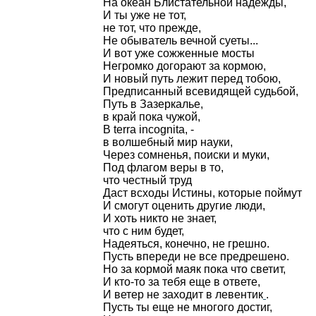
На океан Блистательной надежды,
И ты уже не тот,
не тот, что прежде,
Не обыватель вечной суеты...
И вот уже сожженные мосты
Негромко догорают за кормою,
И новый путь лежит перед тобою,
Предписанный всевидящей судьбой,
Путь в Зазеркалье,
в край пока чужой,
В terra incognita, -
в волшебный мир науки,
Через сомненья, поиски и муки,
Под флагом веры в то,
что честный труд
Даст всходы Истины, которые поймут
И смогут оценить другие люди,
И хоть никто не знает,
что с ним будет,
Надеяться, конечно, не грешно.
Пусть впереди не все предрешено.
Но за кормой маяк пока что светит,
И кто-то за тебя еще в ответе,
И ветер не заходит в левентик
.
Пусть ты еще не многого достиг,