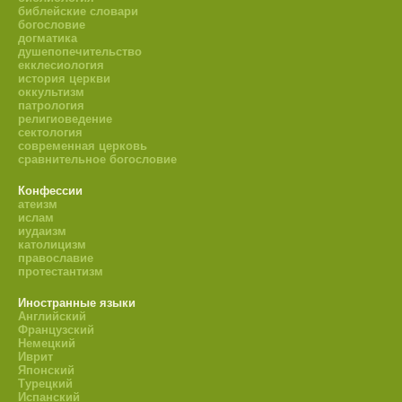
библейские словари
богословие
догматика
душепопечительство
екклесиология
история церкви
оккультизм
патрология
религиоведение
сектология
современная церковь
сравнительное богословие
Конфессии
атеизм
ислам
иудаизм
католицизм
православие
протестантизм
Иностранные языки
Английский
Французский
Немецкий
Иврит
Японский
Турецкий
Испанский