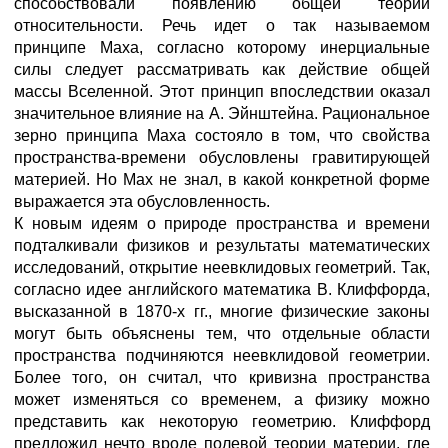
способствовали появлению общей теории
относительности. Речь идет о так называемом
принципе Маха, согласно которому инерциальные
силы следует рассматривать как действие общей
массы Вселенной. Этот принцип впоследствии оказал
значительное влияние на А. Эйнштейна. Рациональное
зерно принципа Маха состояло в том, что свойства
пространства-времени обусловлены гравитирующей
материей. Но Мах не знал, в какой конкретной форме
выражается эта обусловленность.
К новым идеям о природе пространства и времени
подталкивали физиков и результаты математических
исследований, открытие неевклидовых геометрий. Так,
согласно идее английского математика В. Клиффорда,
высказанной в 1870-х гг., многие физические законы
могут быть объяснены тем, что отдельные области
пространства подчиняются неевклидовой геометрии.
Более того, он считал, что кривизна пространства
может изменяться со временем, а физику можно
представить как некоторую геометрию. Клиффорд
предложил нечто вроде полевой теории материи, где