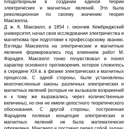
плодотворным в создании единой теории
электрических и магнитных явлений. Это была
революционная по своему значению теория
Максвелла.
Д ж. К. Максвелл, в 1854 г. окончив Кембриджский
университет, начал свои исследования электричества и
магнетизма при подготовке к профессорскому званию.
Взгляды Максвелла на электрические и магнитные
явления формировались под влиянием работ М.
Фарадея. Максвелл тонко почувствовал и понял
характер основного противоречия, которое сложилось
в середине XIX в. в физике электрических и магнитных
процессов. С одной стороны, были установлены
многочисленные законы различных электрических и
магнитных явлений (которые не вызывали возражений
и к тому же выражались через количественные
величины), но они не имели целостного теоретического
обоснования. С другой стороны, построенная
Фарадеем полевая концепция электрических и
магнитных явлений не была математически
оформлена. Максвелл и поставил перед собой задачу,