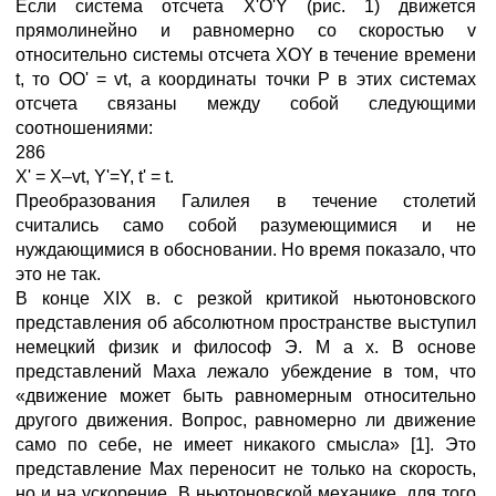
Если система отсчета Х'О'Y (рис. 1) движется
прямолинейно и равномерно со скоростью v
относительно системы отсчета XOY в течение времени
t, то OO' = vt, а координаты точки Р в этих системах
отсчета связаны между собой следующими
соотношениями:
286
X' = X–vt, Y'=Y, t' = t.
Преобразования Галилея в течение столетий
считались само собой разумеющимися и не
нуждающимися в обосновании. Но время показало, что
это не так.
В конце XIX в. с резкой критикой ньютоновского
представления об абсолютном пространстве выступил
немецкий физик и философ Э. М а х. В основе
представлений Маха лежало убеждение в том, что
«движение может быть равномерным относительно
другого движения. Вопрос, равномерно ли движение
само по себе, не имеет никакого смысла» [1]. Это
представление Мах переносит не только на скорость,
но и на ускорение. В ньютоновской механике, для того