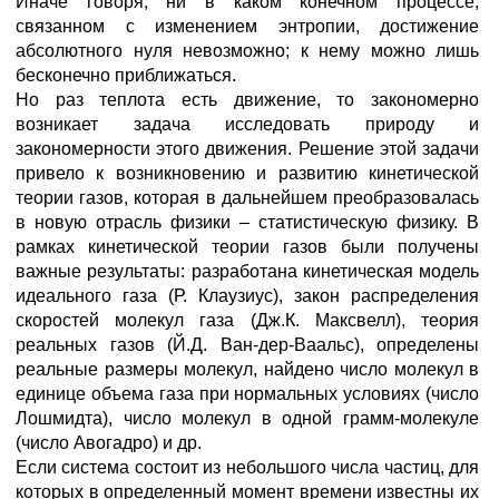
Иначе говоря, ни в каком конечном процессе,
связанном с изменением энтропии, достижение
абсолютного нуля невозможно; к нему можно лишь
бесконечно приближаться.
Но раз теплота есть движение, то закономерно
возникает задача исследовать природу и
закономерности этого движения. Решение этой задачи
привело к возникновению и развитию кинетической
теории газов, которая в дальнейшем преобразовалась
в новую отрасль физики – статистическую физику. В
рамках кинетической теории газов были получены
важные результаты: разработана кинетическая модель
идеального газа (Р. Клаузиус), закон распределения
скоростей молекул газа (Дж.К. Максвелл), теория
реальных газов (Й.Д. Ван-дер-Ваальс), определены
реальные размеры молекул, найдено число молекул в
единице объема газа при нормальных условиях (число
Лошмидта), число молекул в одной грамм-молекуле
(число Авогадро) и др.
Если система состоит из небольшого числа частиц, для
которых в определенный момент времени известны их