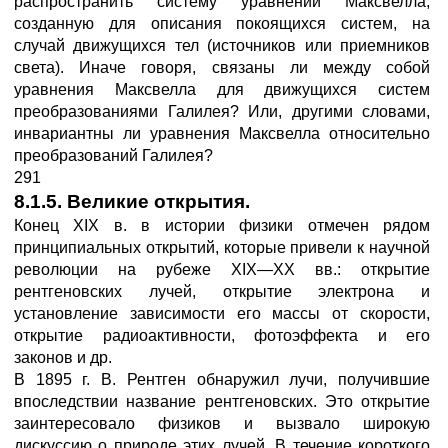
распространить систему уравнений Максвелла,
созданную для описания покоящихся систем, на
случай движущихся тел (источников или приемников
света). Иначе говоря, связаны ли между собой
уравнения Максвелла для движущихся систем
преобразованиями Галилея? Или, другими словами,
инвариантны ли уравнения Максвелла относительно
преобразований Галилея?
291
8.1.5. Великие открытия.
Конец XIX в. в истории физики отмечен рядом
принципиальных открытий, которые привели к научной
революции на рубеже XIX—XX вв.: открытие
рентгеновских лучей, открытие электрона и
установление зависимости его массы от скорости,
открытие радиоактивности, фотоэффекта и его
законов и др.
В 1895 г. В. Рентген обнаружил лучи, получившие
впоследствии название рентгеновских. Это открытие
заинтересовало физиков и вызвало широкую
дискуссию о природе этих лучей. В течение короткого