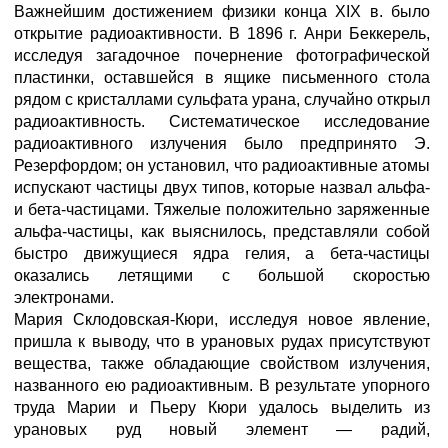
Важнейшим достижением физики конца XIX в. было
открытие радиоактивности. В 1896 г. Анри Беккерель,
исследуя загадочное почернение фотографической
пластинки, оставшейся в ящике письменного стола
рядом с кристаллами сульфата урана, случайно открыл
радиоактивность. Систематическое исследование
радиоактивного излучения было предпринято Э.
Резерфордом; он установил, что радиоактивные атомы
испускают частицы двух типов, которые назвал альфа-
и бета-частицами. Тяжелые положительно заряженные
альфа-частицы, как выяснилось, представляли собой
быстро движущиеся ядра гелия, а бета-частицы
оказались летящими с большой скоростью
электронами.
Мария Склодовская-Кюри, исследуя новое явление,
пришла к выводу, что в урановых рудах присутствуют
вещества, также обладающие свойством излучения,
названного ею радиоактивным. В результате упорного
труда Марии и Пьеру Кюри удалось выделить из
урановых руд новый элемент — радий,