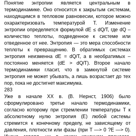
Понятие энтропии является центральным в
термодинамике. Оно относится к закрытым системам,
находящимся в тепловом равновесии, которое можно
охарактеризовать температурой Т. Изменение
энтропии определяется формулой dE ≤ dQ/T, где dQ –
количество теплоты, подведенное к системе или
отведенное от нее. Энтропия — это мера способности
теплоты к превращению. В обратимых системах
энтропия неизменна dE = dQ/T, а в необратимых –
постоянно меняется (dE > dQ/T). Второе начало
термодинамики гласит, что в замкнутой системе
энтропия не может убывать, а лишь возрастает до тех
пор, пока не достигнет максимума.
283
Уже в начале XX в. (В. Нернст, 1906) было
сформулировано третье начало термодинамики,
согласно которому при стремлении температуры Т к
абсолютному нулю энтропия (Е) любой системы
стремится к конечному пределу, не зависящему от
давления, плотности или фазы (при Т —> 0 ?Е —> 0).