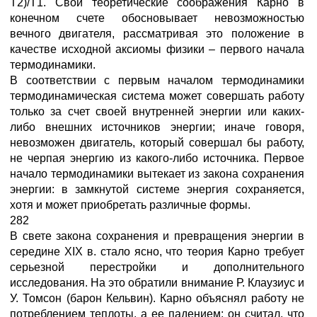
Т2)/Т1. Свои теоретические соображения Карно в
конечном счете обосновывает невозможностью
вечного двигателя, рассматривая это положение в
качестве исходной аксиомы физики – первого начала
термодинамики.
В соответствии с первым началом термодинамики
термодинамическая система может совершать работу
только за счет своей внутренней энергии или каких-
либо внешних источников энергии; иначе говоря,
невозможен двигатель, который совершал бы работу,
не черпая энергию из какого-либо источника. Первое
начало термодинамики вытекает из закона сохранения
энергии: в замкнутой системе энергия сохраняется,
хотя и может приобретать различные формы.
282
В свете закона сохранения и превращения энергии в
середине XIX в. стало ясно, что теория Карно требует
серьезной перестройки и дополнительного
исследования. На это обратили внимание Р. Клаузиус и
У. Томсон (барон Кельвин). Карно объяснял работу не
потреблением теплоты, а ее падением; он считал, что