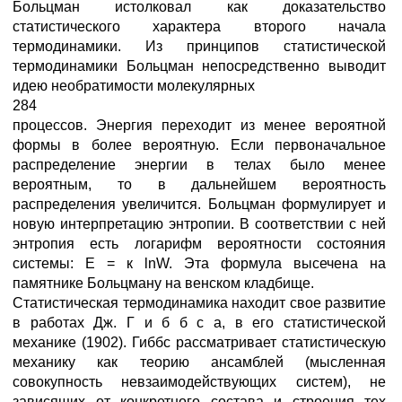
Больцман истолковал как доказательство
статистического характера второго начала
термодинамики. Из принципов статистической
термодинамики Больцман непосредственно выводит
идею необратимости молекулярных
284
процессов. Энергия переходит из менее вероятной
формы в более вероятную. Если первоначальное
распределение энергии в телах было менее
вероятным, то в дальнейшем вероятность
распределения увеличится. Больцман формулирует и
новую интерпретацию энтропии. В соответствии с ней
энтропия есть логарифм вероятности состояния
системы: Е = к lnW. Эта формула высечена на
памятнике Больцману на венском кладбище.
Статистическая термодинамика находит свое развитие
в работах Дж. Г и б б с а, в его статистической
механике (1902). Гиббс рассматривает статистическую
механику как теорию ансамблей (мысленная
совокупность невзаимодействующих систем), не
зависящих от конкретного состава и строения тех