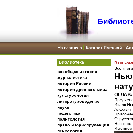
Библиоте
На главную
Каталог Именной
Ав
Библиотека
Ваш ком
Все книг
всеобщая история
Нью
журналистика
история России
нат
история древнего мира
ОГЛАВ
культурология
Предисло
литературоведение
Исаак Нь
наука
Алфавитн
педагогика
Приложе
О русско
политология
Ньютона 
право и юриспруденция
Именной 
психология