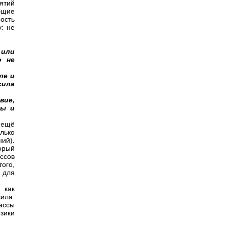
ятий
бщие
рость
: не
 или
о не
ле и
сила
вие,
ны и
 ещё
лько
ий).
орый
ессов
ого,
 для
 как
ила.
ассы
зики