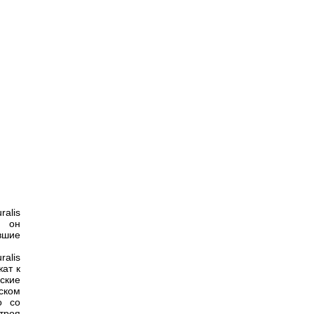
alis
м он
вшие
alis
жат к
ские
ском
о со
троя