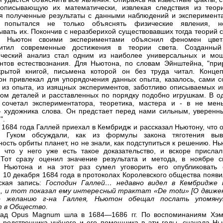
 описывающую их математически, извлекая следствия из теор
я полученные результаты с данными наблюдений и эксперимента
 попытался не только объяснять физические явления, 
ывать их. Покончив с неразберихой существовавших тогда теорий 
, Ньютон своими экспериментами объяснил феномен цве
хитил современные достижения в теории света. Созданны
ический анализ стал одним из наиболее универсальных и мо
нтов естествознания. Для Ньютона, по словам Эйнштейна, "при
рытой книгой, письмена которой он без труда читал. Концеп
он привлекал для упорядочения данных опыта, казалось, сами с
 из опыта, из изящных экспериментов, заботливо описываемых и
ом деталей и расставленных по порядку подобно игрушкам. В о
сочетал экспериментатора, теоретика, мастера и - в не мен
- художника слова. Он предстает перед нами сильным, уверенн
".
е 1684 года Галлей приехал в Кембридж и рассказал Ньютону, что 
 Гуком обсуждали, как из формулы закона тяготения выв
ность орбиты планет, но не знали, как подступиться к решению. Н
 что у него уже есть такое доказательство, и вскоре прислал
Тот сразу оценил значение результата и метода, в ноябре с
л Ньютона и на этот раз сумел уговорить его опубликовать 
. 10 декабря 1684 года в протоколах Королевского общества появ
ская запись:
Господин Галлей… недавно видел в Кембридже 
 и тот показал ему интересный трактат «De motu» [О движен
о желанию г-на Галлея, Ньютон обещал послать упомян
 в Общество.
над Opus Magnum шла в 1684—1686 гг. По воспоминаниям Хэ
 родственника учёного и его помощника в эти годы, сначала Нь