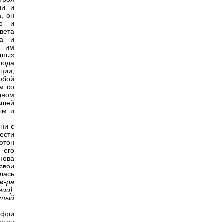
ии и
, он
но и
света
та и
й им
щных
рода
ции,
обой
м со
дном
ьшей
ым и
они с
ести
ьютон
 его
нова
свои
илась
м-ра
ии].
утый
мфри
ютон