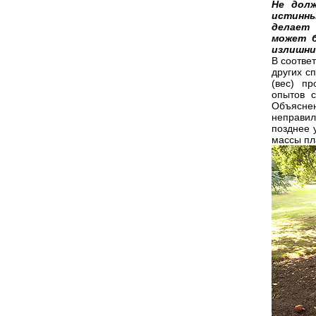
Не долж
истинны
делает 
может б
излишни
В соотве
других с
(вес) п
опытов 
Объясне
неправил
позднее 
массы пл