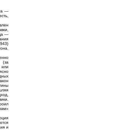
та —
сть,
влен
вки,
да —
ания
943)
она.
енно
 (за
 или
ясно
дных
акон
тины
шляя
дход,
ики.
роил
лам»
рция
ются
ния и