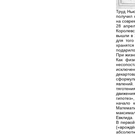
Труд Нью
получил 
на совре
28 апрел
Королевс
вышли в 
для того
хранятся
подарило
При жизн
Как физи
несопос
исключе
декарт
сформул
явлений.
тяготени
движения
гипотез»,
начало 
Математи
максимал
Евклида.
В первой
(«врожд
абсолютн