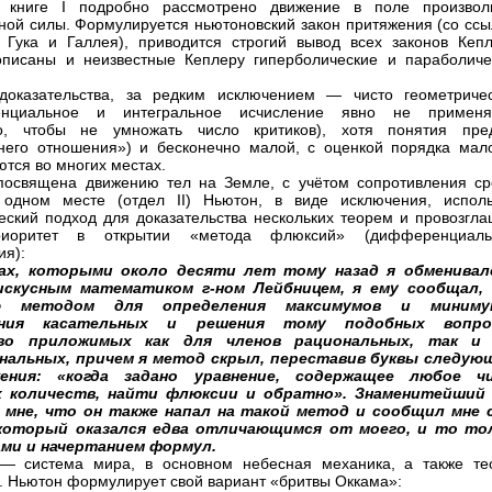
 книге I подробно рассмотрено движение в поле произвол
ной силы. Формулируется ньютоновский закон притяжения (со ссы
 Гука и Галлея), приводится строгий вывод всех законов Кепл
писаны и неизвестные Кеплеру гиперболические и параболиче
доказательства, за редким исключением — чисто геометричес
нциальное и интегральное исчисление явно не применя
но, чтобы не умножать число критиков), хотя понятия пре
него отношения») и бесконечно малой, с оценкой порядка мало
ются во многих местах.
посвящена движению тел на Земле, с учётом сопротивления ср
 одном месте (отдел II) Ньютон, в виде исключения, исполь
еский подход для доказательства нескольких теорем и провозгла
иоритет в открытии «метода флюксий» (дифференциаль
ия):
ах, которыми около десяти лет тому назад я обменивал
искусным математиком г-ном Лейбницем, я ему сообщал,
ю методом для определения максимумов и минимум
ения касательных и решения тому подобных вопро
ово приложимых как для членов рациональных, так и
нальных, причем я метод скрыл, переставив буквы следую
ения: «когда задано уравнение, содержащее любое ч
 количеств, найти флюксии и обратно». Знаменитейший
 мне, что он также напал на такой метод и сообщил мне 
который оказался едва отличающимся от моего, и то то
ми и начертанием формул.
 — система мира, в основном небесная механика, а также те
. Ньютон формулирует свой вариант «бритвы Оккама»: