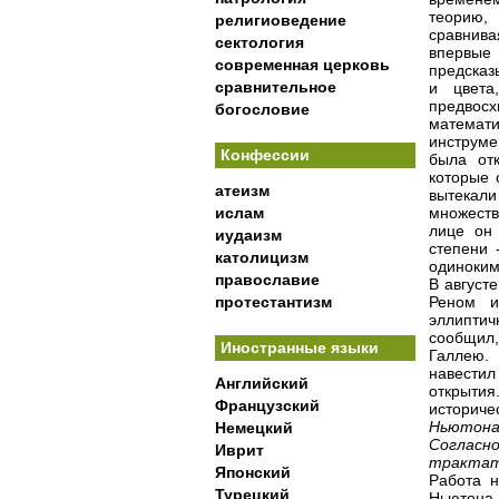
теорию,
религиоведение
сравнива
сектология
впервые
современная церковь
предсказ
сравнительное
и цвета
предвос
богословие
математ
инструме
Конфессии
была отк
которые 
атеизм
вытекали
ислам
множеств
лице он 
иудаизм
степени 
католицизм
одиноким
православие
В август
протестантизм
Реном и
эллиптич
сообщил,
Иностранные языки
Галлею. 
навести
Английский
открытия
Французский
историче
Ньютона,
Немецкий
Согласн
Иврит
трактат
Японский
Работа 
Турецкий
Ньютона,