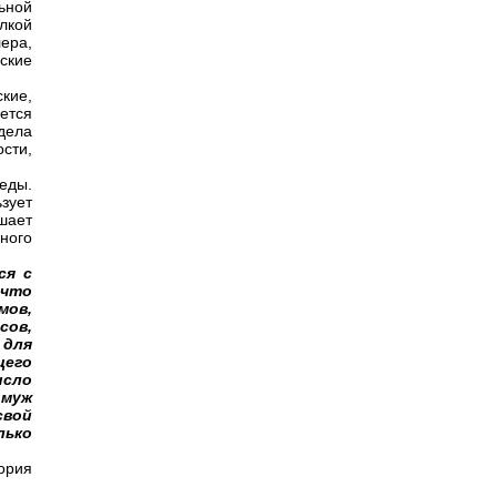
ьной
лкой
ера,
ские
кие,
ется
дела
сти,
еды.
зует
шает
ного
ся с
 что
ов,
сов,
 для
щего
исло
 муж
свой
лько
ория