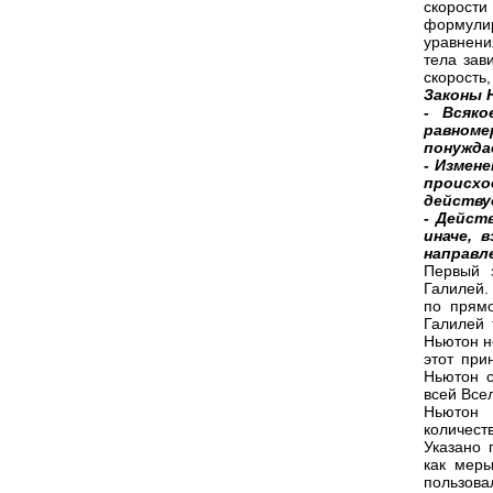
скорост
формули
уравнени
тела зав
скорость,
Законы 
- Всяк
равноме
понужда
- Измен
происх
действу
- Дейст
иначе, 
направл
Первый 
Галилей.
по прямо
Галилей 
Ньютон н
этот при
Ньютон с
всей Всел
Ньютон 
количест
Указано 
как меры
пользова