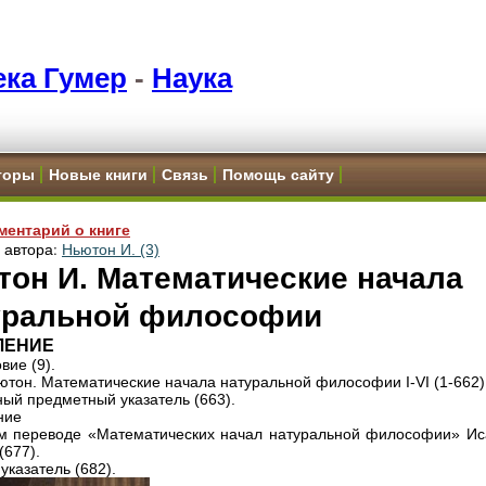
ка Гумер
-
Наука
торы
Новые книги
Связь
Помощь сайту
ментарий о книге
и автора:
Ньютон И. (3)
тон И. Математические начала
уральной философии
ЛЕНИЕ
вие (9).
ютон. Математические начала натуральной философии I-VI (1-662)
ый предметный указатель (663).
ние
м переводе «Математических начал натуральной философии» Ис
(677).
указатель (682).