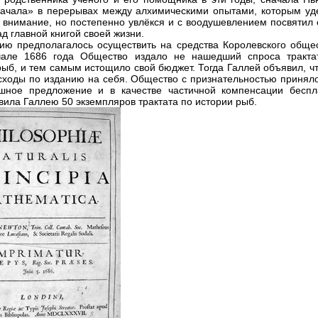
ачала» в перерывах между алхимическими опытами, которым уд
 внимание, но постепенно увлёкся и с воодушевлением посвятил 
д главной книгой своей жизни.
ию предполагалось осуществить на средства Королевского общес
чале 1686 года Общество издало не нашедший спроса тракта
рыб, и тем самым истощило свой бюджет. Тогда Галлей объявил, ч
сходы по изданию на себя. Общество с признательностью приняло
шное предложение и в качестве частичной компенсации беспл
вила Галлею 50 экземпляров трактата по истории рыб.