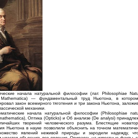
ческие начала натуральной философии (лат. Philosophiae Natur
ia Mathematica) — фундаментальный труд Ньютона, в которо
ровал закон всемирного тяготения и три закона Ньютона, заложи
лассической механики.
матические начала натуральной философии (Philosophiae natur
 mathematica), Оптика (Opticks) и Об анализе (De analysi) принадле
личайших творений человеческого разума. Блестящие новатор
ия Ньютона в науке позволили объяснить на точном математиче
ножество явлений неживой природы и зародили надежду, чт
 удастся объяснить все явления. Опираясь на известные факты, с