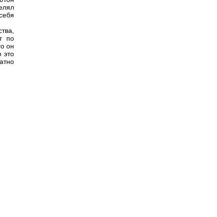
елял
себя
тва,
т по
то он
 это
атно