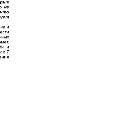
орые
о не
 что
вует
уне и
жести
чных
мет.
ий и
к и 7
ения