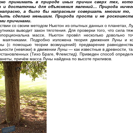
но принимать в природе иных причин сверх тех, кот
 и достаточны для объяснения явлений… Природа ничег
напрасно, а было бы напрасным совершать многим то,
ыть сделано меньшим. Природа проста и не роскошест
ми причинами.
тствии со своим методом Ньютон из опытных данных о планетах, Л
путниках выводит закон тяготения. Для проверки того, что сила тя
ропорциональна массе, Ньютон провёл несколько довольно то
с маятниками. Подробно изложена теория движения Луны и ко
ны (с помощью теории возмущений) предварение равноденств
ьности (невязки) в движении Луны — как известные в древности, та
установленных (Тихо Браге, Флемстид). Приведен способ определ
анеты, причём масса Луны найдена по высоте приливов.