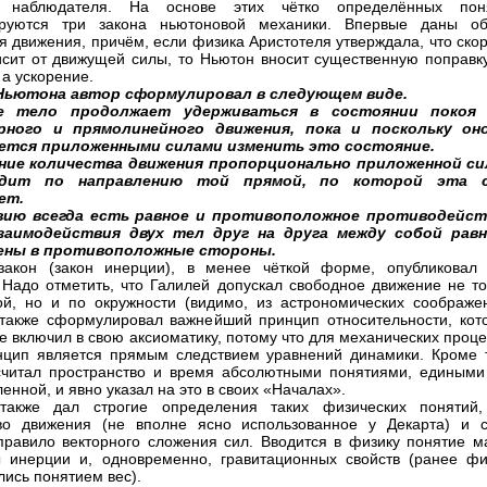
и наблюдателя. На основе этих чётко определённых пон
руются три закона ньютоновой механики. Впервые даны о
я движения, причём, если физика Аристотеля утверждала, что ско
исит от движущей силы, то Ньютон вносит существенную поправку
 а ускорение.
Ньютона автор сформулировал в следующем виде.
ое тело продолжает удерживаться в состоянии покоя
рного и прямолинейного движения, пока и поскольку он
ется приложенными силами изменить это состояние.
ение количества движения пропорционально приложенной си
одит по направлению той прямой, по которой эта 
ет.
вию всегда есть равное и противоположное противодейст
взаимодействия двух тел друг на друга между собой рав
ены в противоположные стороны.
закон (закон инерции), в менее чёткой форме, опубликовал
 Надо отметить, что Галилей допускал свободное движение не то
й, но и по окружности (видимо, из астрономических соображен
также сформулировал важнейший принцип относительности, кот
е включил в свою аксиоматику, потому что для механических проц
нцип является прямым следствием уравнений динамики. Кроме т
читал пространство и время абсолютными понятиями, едиными
енной, и явно указал на это в своих «Началах».
также дал строгие определения таких физических понятий,
во движения (не вполне ясно использованное у Декарта) и с
правило векторного сложения сил. Вводится в физику понятие м
 инерции и, одновременно, гравитационных свойств (ранее фи
лись понятием вес).