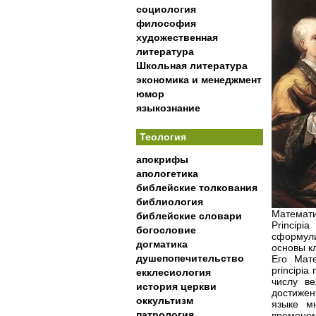
социология
философия
художественная
литература
Школьная литература
экономика и менеджмент
юмор
языкознание
Теология
апокрифы
апологетика
библейские толкования
библиология
Математи
библейские словари
Princip
богословие
сформули
догматика
основы к
душепопечительство
Его Мате
principia
екклесиология
числу ве
история церкви
достижен
оккультизм
языке м
патрология
временем