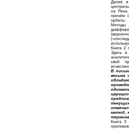
Далее в
централь
на Рена,
причём о
орбиты.
Методы 
диффере
(вероят
(«послед
использу
Книга 2 
Здесь в
аналитич
свой пр
исчислен
В письм
весьма 
облада
провед
одинак
иррацио
предлож
текущих
отвечал
метод, 
термина
Книга 3
приливов