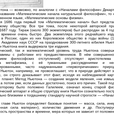
тона — возможно, по аналогии с «Началами философии» Декар
название «Математические начала натуральной философии», то е
менном языке, «Математические основы физики».
я 1686 года первый том «Математических начал» был предста
кому обществу. Все три тома, после некоторой авторской пра
1687 году. Тираж (около 300 экземпляров) был распродан за 4 го
 времени очень быстро. Два экземпляра этого редчайшего изд
 в России; один из них Королевское общество в годы войны (1
 Академии наук СССР на празднование 300-летнего юбилея Ньют
и Ньютона книга выдержала три издания.
ческий, так и математический уровень труда Ньютона соверш
тавимы с работами его предшественников. В нём совершенно
нием философских отступлений) отсутствует аристотелева
ова метафизика, с её туманными рассуждениями и не
ированными, часто надуманными «первопричинами» приро
 Ньютон, например, не провозглашает, что в природе действует з
я, он строго доказывает этот факт, исходя из наблюдаемой кар
 планет. Метод Ньютона — создание модели явления, «не измы
 а потом уже, если данных достаточно, поиск его причин. Такой по
которому было положено Галилеем, означал конец старой физ
ческий аппарат и общую структуру книги Ньютон сознательно пост
ьно близкими к тогдашнему стандарту научной строгости — «Нача
 главе Ньютон определяет базовые понятия — масса, сила, ине
ённая сила материи»), количество движения и др. Постулиру
ость пространства и времени, мера которых не зависит от положе