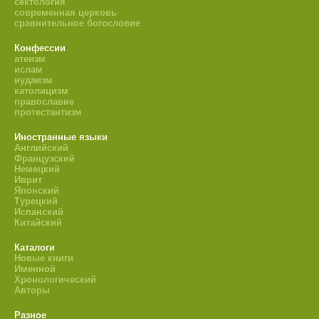
сектология
современная церковь
сравнительное богословие
Конфессии
атеизм
ислам
иудаизм
католицизм
православие
протестантизм
Иностранные языки
Английский
Французский
Немецкий
Иврит
Японский
Турецкий
Испанский
Китайский
Каталоги
Новые книги
Именной
Хронологический
Авторы
Разное