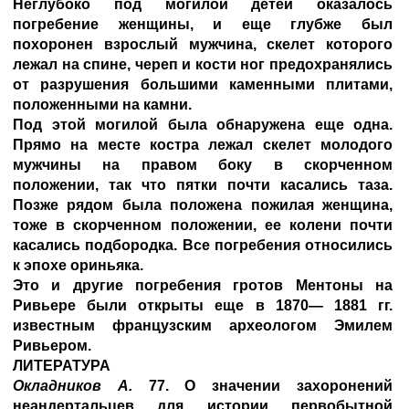
Неглубоко под могилой детей оказалось
погребение женщины, и еще глубже был
похоронен взрослый мужчина, скелет которого
лежал на спине, череп и кости ног предохранялись
от разрушения большими каменными плитами,
положенными на камни.
Под этой могилой была обнаружена еще одна.
Прямо на месте костра лежал скелет молодого
мужчины на правом боку в скорченном
положении, так что пятки почти касались таза.
Позже рядом была положена пожилая женщина,
тоже в скорченном положении, ее колени почти
касались подбородка. Все погребения относились
к эпохе ориньяка.
Это и другие погребения гротов Ментоны на
Ривьере были открыты еще в 1870— 1881 гг.
известным французским археологом Эмилем
Ривьером.
ЛИТЕРАТУРА
Окладников А.
77. О значении захоронений
неандертальцев для истории первобытной