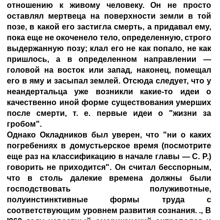
отношению к живому человеку. Он не просто
оставлял мертвеца на поверхности земли в той
позе, в какой его застигла смерть, а придавал ему,
пока еще не окоченело тело, определенную, строго
выдержанную позу; клал его не как попало, не как
пришлось, а в определенном направлении —
головой на восток или запад, наконец, помещал
его в яму и засыпал землей. Отсюда следует, что у
неандертальца уже возникли какие-то идеи о
качественно иной форме существования умерших
после смерти, т. е. первые идеи о "жизни за
гробом".
Однако Окладников был уверен, что "ни о каких
погребениях в домустьерское время (посмотрите
еще раз на классификацию в начале главы — С. Р.)
говорить не приходится". Он считал бесспорным,
что в столь далекие времена должны были
господствовать полуживотные,
полуинстинктивные формы труда с
соответствующим уровнем развития сознания. ., В