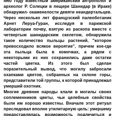
I960 году известный американский антрополог и
археолог Р. Солецки в пещере Шанидар (в Ираке)
обнаружил- окаменелости девяти неандертальцев.
Через несколько лет французский палеоботаник
Арнет Леруа-Гуран, исследуя в парижской
лаборатории почву, взятую из раскопа вместе с
четвертым шанидарским скелетом, обнаружила
такое количество пыльцы растений, "которое
превосходило всякое вероятие", причем кое-где
эта пыльца была в комочках, а рядом с
некоторыми из них сохранились даже остатки
частей цветка. Из этого был сделан
поразительный вывод, что могилу забросали
охапками цветов, собранных на склоне горы,
представители той группы, к которой принадлежал
умерший охотник.
Многие древние народы клали в могилы своих
соплеменников цветы, чьи целебные свойства
были им хорошо известны. Вначале этот ритуал
преследовал вполне утилитарную цель: умершему
предоставлялась возможность подлечиться и