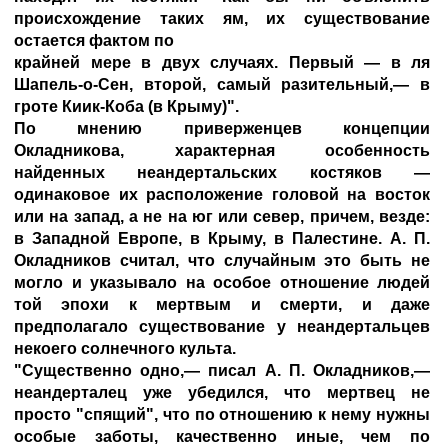
происхождение таких ям, их существование
остается фактом по
крайней мере в двух случаях. Первый — в ля
Шапель-о-Сен, второй, самый разительный,— в
гроте Киик-Коба (в Крыму)".
По мнению приверженцев концепции
Окладникова, характерная особенность
найденных неандертальских костяков —
одинаковое их расположение головой на восток
или на запад, а не на юг или север, причем, везде:
в Западной Европе, в Крыму, в Палестине. А. П.
Окладников считал, что случайным это быть не
могло и указывало на особое отношение людей
той эпохи к мертвым и смерти, и даже
предполагало существование у неандертальцев
некоего солнечного культа.
"Существенно одно,— писал А. П. Окладников,—
неандерталец уже убедился, что мертвец не
просто "спящий", что по отношению к нему нужны
особые заботы, качественно иные, чем по