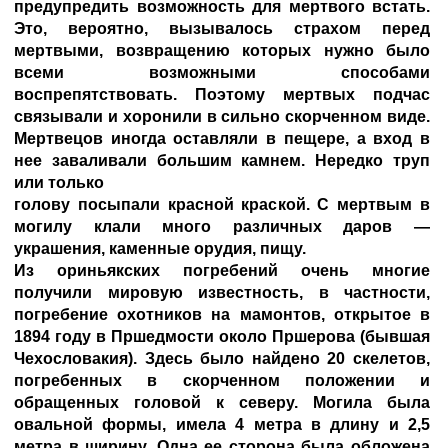
предупредить возможность для мертвого встать.
Это, вероятно, вызывалось страхом перед
мертвыми, возвращению которых нужно было
всеми возможными способами
воспрепятствовать. Поэтому мертвых подчас
связывали и хоронили в сильно скорченном виде.
Мертвецов иногда оставляли в пещере, а вход в
нее заваливали большим камнем. Нередко труп
или только
голову посыпали красной краской. С мертвым в
могилу клали много различных даров —
украшения, каменные орудия, пищу.
Из ориньякских погребений очень многие
получили мировую известность, в частности,
погребение охотников на мамонтов, открытое в
1894 году в Пршедмости около Пршерова (бывшая
Чехословакия). Здесь было найдено 20 скелетов,
погребенных в скорченном положении и
обращенных головой к северу. Могила была
овальной формы, имела 4 метра в длину и 2,5
метра в ширину. Одна ее сторона была обложена