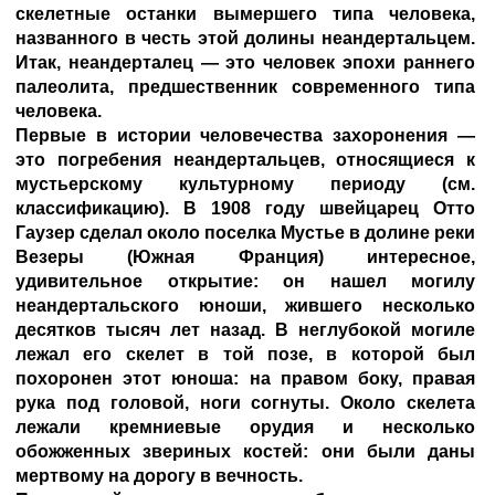
скелетные останки вымершего типа человека,
названного в честь этой долины неандертальцем.
Итак, неандерталец — это человек эпохи раннего
палеолита, предшественник современного типа
человека.
Первые в истории человечества захоронения —
это погребения неандертальцев, относящиеся к
мустьерскому культурному периоду (см.
классификацию). В 1908 году швейцарец Отто
Гаузер сделал около поселка Мустье в долине реки
Везеры (Южная Франция) интересное,
удивительное открытие: он нашел могилу
неандертальского юноши, жившего несколько
десятков тысяч лет назад. В неглубокой могиле
лежал его скелет в той позе, в которой был
похоронен этот юноша: на правом боку, правая
рука под головой, ноги согнуты. Около скелета
лежали кремниевые орудия и несколько
обожженных звериных костей: они были даны
мертвому на дорогу в вечность.