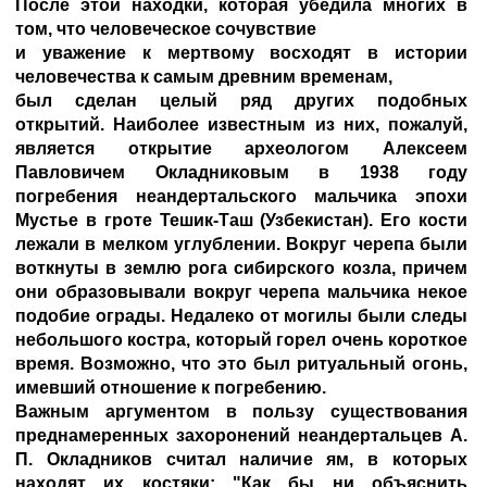
После этой находки, которая убедила многих в
том, что человеческое сочувствие
и уважение к мертвому восходят в истории
человечества к самым древним временам,
был сделан целый ряд других подобных
открытий. Наиболее известным из них, пожалуй,
является открытие археологом Алексеем
Павловичем Окладниковым в 1938 году
погребения неандертальского мальчика эпохи
Мустье в гроте Тешик-Таш (Узбекистан). Его кости
лежали в мелком углублении. Вокруг черепа были
воткнуты в землю рога сибирского козла, причем
они образовывали вокруг черепа мальчика некое
подобие ограды. Недалеко от могилы были следы
небольшого костра, который горел очень короткое
время. Возможно, что это был ритуальный огонь,
имевший отношение к погребению.
Важным аргументом в пользу существования
преднамеренных захоронений неандертальцев А.
П. Окладников считал наличие ям, в которых
находят их костяки: "Как бы ни объяснить