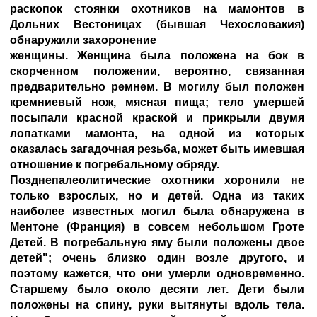
раскопок стоянки охотников на мамонтов в
Дольних Вестоницах (бывшая Чехословакия)
обнаружили захоронение
женщины. Женщина была положена на бок в
скорченном положении, вероятно, связанная
предварительно ремнем. В могилу был положен
кремниевый нож, мясная пища; тело умершей
посыпали красной краской и прикрыли двумя
лопатками мамонта, на одной из которых
оказалась загадочная резьба, может быть имевшая
отношение к погребальному обряду.
Позднепалеолитические охотники хоронили не
только взрослых, но и детей. Одна из таких
наиболее известных могил была обнаружена в
Ментоне (Франция) в совсем небольшом Гроте
Детей. В погребальную яму были положены двое
детей"; очень близко один возле другого, и
поэтому кажется, что они умерли одновременно.
Старшему было около десяти лет. Дети были
положены на спину, руки вытянуты вдоль тела.