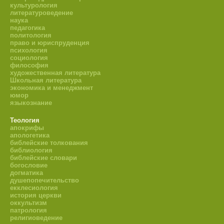
культурология
литературоведение
наука
педагогика
политология
право и юриспруденция
психология
социология
философия
художественная литература
Школьная литература
экономика и менеджмент
юмор
языкознание
Теология
апокрифы
апологетика
библейские толкования
библиология
библейские словари
богословие
догматика
душепопечительство
екклесиология
история церкви
оккультизм
патрология
религиоведение