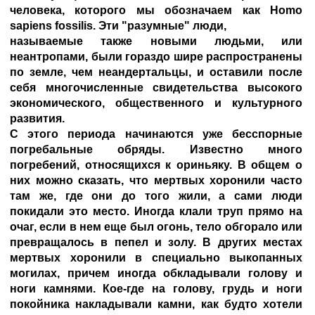
человека, которого мы обозначаем как Homo
sapiens fossilis. Эти "разумные" люди,
называемые также новыми людьми, или
неантропами, были гораздо шире распространены
по земле, чем неандертальцы, и оставили после
себя многочисленные свидетельства высокого
экономического, общественного и культурного
развития.
С этого периода начинаются уже бесспорные
погребальные обряды. Известно много
погребений, относящихся к ориньяку. В общем о
них можно сказать, что мертвых хоронили часто
там же, где они до того жили, а сами люди
покидали это место. Иногда клали труп прямо на
очаг, если в нем еще был огонь, тело обгорало или
превращалось в пепел и золу. В других местах
мертвых хоронили в специально выкопанных
могилах, причем иногда обкладывали голову и
ноги камнями. Кое-где на голову, грудь и ноги
покойника накладывали камни, как будто хотели