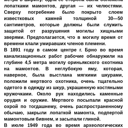
лопатками мамонтов, другая — их челюстями.
Сверху погребение было покрыто слоем
известковых камней толщиной 30—50
сантиметров, которые должны были служить
защитой от разрушения могилы хищными
зверями. Предполагается, что в могилу время от
времени клали умиравших членов племени.
В 1891 году в самом центре г. Брно во время
канализационных работ рабочие обнаружили на
глубине 4,5 метра могилу ориньякского охотника
на мамонтов. В неглубокую яму, которая,
наверное, была выстлана мягкими шкурами,
положили мертвого охотника, очень тщательно
одетого в одежду из шкур, украшенную костяными
кружочками. Около рук находились каменные
орудия и оружие. Мертвого посыпали красной
охрой по тогдашнему, очень распространенному
обычаю, закрыли лопаткой мамонта, подпертой
мамонтовым бивнем, и засыпали глиной.
В июле 1949 года во время археологических