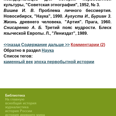
культуры, "Советская этнография", 1952, № 3.
Вишев И. В.
Проблема личного бессмертия.
Новосибирск, "Наука", 1990.
Аугуста И., Буриан 3.
Жизнь древнего человека. "Артия". Прага,
1960.
Снисаренко А. Б.
Третий пояс мудрости. Блеск
языческой Европы. Л., "Лениздат", 1989.
<<назад
Содержание
дальше >>
Комментарии (2)
Обратно в раздел
Наука
Список тегов:
каменный век
эпоха первобытной истории
Библиотека
На главную
всеобщая история
журналистика
история России
история древнего мира