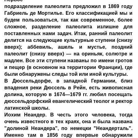
подразделение палеолита предложил в 1869 году
Габриель де Мортилье. Его классификацией мы и
будем пользоваться, так как современное, более
сложное, разделение палеолита излишне для
поставленных нами задач. Итак, ранний палеолит
делится на следующие культурные ступени (снизу
вверх); аббевиль, ашель и мустье, поздний
палеолит (снизу вверх) — на ориньяк, солютре и
мадлен. Все эти ступени названы по имени гротов
и пещер (в основном на территории Франции), где
были обнаружены следы той или иной культуры.
В Дюссельдорфе, в западной Германии, близ
впадения реки Дюссель в Рейн, есть живописная
долина, которую в 1674—1679 гг. любил посещать
дюссельдорфский евангелический теолог и ректор
латинской школы.
Иохим Неандер. В честь этого человека, тогда
очень известного в тех краях, она и была названа
"долиной Неандера", по немецки "Неандерталь".
Именно там в 1856 году впервые обнаружили