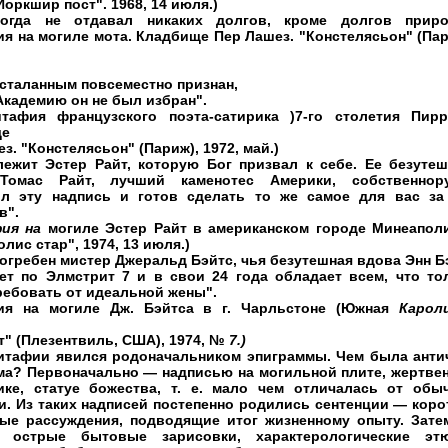
Йоркшир пост". 1968, 14 июля.)
огда не отдавал никаких долгов, кроме долгов приро
я на могиле мота. Кладбище Пер Лашез. "Констелясьон" (Пар
есталанным повсеместно признан,
Академию он не был избран".
итафия французского поэта-сатирика )7-го столетия Пирр
ще
з. "Констелясьон" (Париж), 1972, май.)
лежит Эстер Райт, которую Бог призвал к себе. Ее безуте
Томас Райт, лучший каменотес Америки, собственнор
л эту надпись и готов сделать то же самое для вас за
в".
фия на
могиле Эстер Райт в американском городе Минеаполи
лис стар", 1974, 13 июля.)
огребен мистер Джеральд Бэйтс, чья безутешная вдова Энн Б
ет по Элмстрит 7 и в свои 24 года обладает
всем,
что то
ребовать от идеальной жены".
ия на могиле Дж. Бэйтса в г. Чарльстоне (Южная
Кароли
т" (Плезентвиль, США), 1974, №
7.)
итафии явился родоначальником эпиграммы. Чем была анти
ма? Первоначально — надписью на могильной плите, жертве
ике, статуе божества, т. е. мало чем отличалась от обы
и. Из таких надписей постепенно родились сентенции — коро
ые рассуждения, подводящие итог жизненному опыту. Зате
 острые бытовые зарисовки, характерологические эт