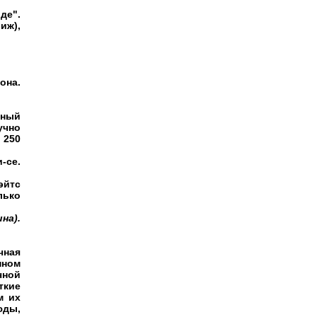
де".
иж),
она.
шный
учно
 250
-се.
эйтс
лько
на).
чная
нном
чной
ткие
м их
юды,