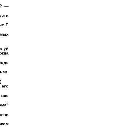
я? —
ести
е Г.
амых
илуй
огда
роде
ься,
)
 его
 все
ама"
сячи
ском