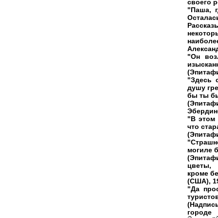
своего р
"Паша, 
Осталась
Рассказ
некотор
наиболе
Алексан
"Он воз
изыскан
(Эпитафи
"Здесь 
душу гре
бы ты бы
(Эпита
Эбердин
"В этом
что стар
(Эпитафи
"Страшне
могиле б
(Эпитаф
цветы,
кроме бе
(США), 19
"Да про
туристов
(Надпис
городе