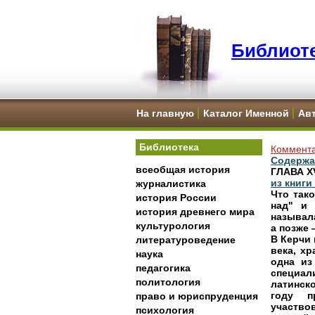
Библиоте
На главную
Каталог Именной
Ав
Библиотека
Коммента
Содержа
всеобщая история
ГЛАВА X
из книг
журналистика
Что тако
история России
над" и 
история древнего мира
называл
культурология
а позже 
В Керчи
литературоведение
века, х
наука
одна из
педагогика
специал
политология
латинск
году пр
право и юриспруденция
участво
психология