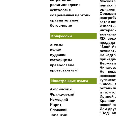
Московс
религиоведение
плитах 
орнамен
сектология
Орнаме
современная церковь
надгроб
сравнительное
затем ш
богословие
Извест
интере
военача
Конфессии
XIX век
прадеда 
атеизм
"Зной А
ислам
вечности
иудаизм
На надг
принадл
католицизм
Держави
православие
Чичагова
протестантизм
Но нем
невежес
купечест
Иностранные языки
"Здесь 
оставил
Английский
и то, что
Французский
Ириной 
Немецкий
Крапивин
Иврит
вашей пе
Или друг
Японский
"Под си
Турецкий