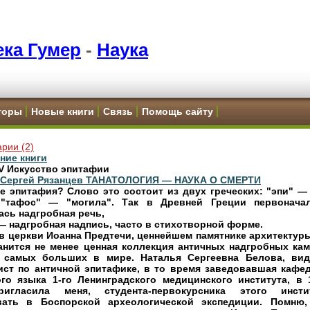
ка Гумер
-
Наука
торы
Новые книги
Связь
Помощь сайту
рии (2)
ние книги
V Искусство эпитафии
и Сергей Рязанцев ТАНАТОЛОГИЯ — НАУКА О СМЕРТИ
е эпитафия? Слово это состоит из двух греческих: "эпи" — 
"тафос" — "могила". Так в Древней Греции первонача
ась надгробная речь,
— надгробная надпись, часто в стихотворной форме.
 в церкви Иоанна Предтечи, ценнейшем памятнике архитекту
ранится не менее ценная коллекция античных надгробных кам
 самых больших в мире. Наталья Сергеевна Белова, ви
ист по античной эпитафике, в то время заведовавшая кафе
ого языка 1-го Ленинградского медицинского института, в 
игласила меня, студента-первокурсника этого инсти
вать в Боспорской археологической экспедиции. Помню,