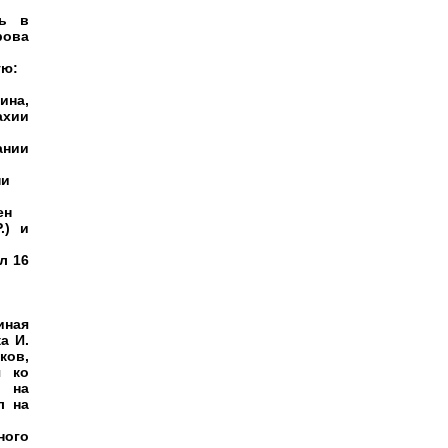
нь в
рова
ую:
ина,
ахии
ании
ни
ен
.) и
л 16
иная
а И.
ов,
я ко
л на
л на
ного