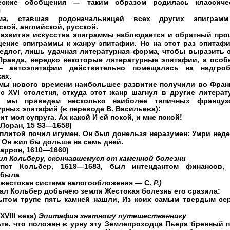
еские обобщения — таким образом родилась классиче
я
мма, ставшая родоначальницей всех других эпигра
кой, английской, русской.
развития искусства эпиграммы наблюдается и обратный про
ение эпиграммы к жанру эпитафии. Но на этот раз эпитаф
едлог, лишь удачная литературная форма, чтобы выразить 
Правда, нередко некоторые литературные эпитафии, а особ
— автоэпитафии действительно помещались на надгро
ах.
мы нового времени наибольшее развитие получили во Фран
 с XVI столетня, откуда этот жанр шагнул в другие литерат
у мы приведем несколько наиболее типичных француз
рных эпитафий (в переводе В. Васильева):
ит моя супруга. Ах какой И ей покой, и мне покой!
Лоран, 15 S3—1658)
 плитой почил игумен. Он был донельзя неразумен: Умри нед
 Он жил бы дольше на семь дней.
каррон, 1610—1660)
я Кольберу, скончавшемуся от каменной болезни
тпст Кольбер, 1619—1683, был интендантом финансов,
 была
 жестокая система налогообложения — С.
Р.)
тал Кольбер добычею земли Жестокая болезнь его сразила:
ытом трупе пять камней нашли, Из коих самым твердым се
XVIII века)
Эпитафия знатному путешественнику
ьте, что положен в урну эту Землепроходца Пьера бренный п