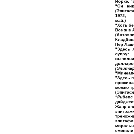
Йорке. "
"Он ник
(Эпитафи
1972,
май.)
"Хоть б
Все ж в 
(Автоэп
Кладби
Пер Лаше
"Здесь 
супруг 
выполни
долларо
(Эпита
"Минеапо
"Здесь п
прожива
можно т
(Эпитаф
"Ридерс
дайджес
Жанр эп
эпиграм
треножн
эпитафи
моральн
сменили