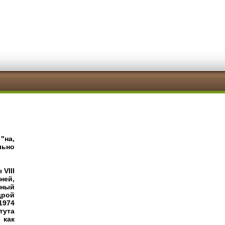
"на,
льно
ры
VIII
ней,
дный
дрой
1974
тута
 как