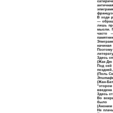
сатирич
антична
эпигра
французс
В ходе 
— обращ
лишь пр
мысли. 
часто 
памятник
Эпиграм
начиная
Поэтом
литерату
Здесь сп
(Жак Дю 
Под сей
поздней,
(Поль С
Эпитафи
(Жан-Ба
"этором
введена
Здесь с
Во вскр
было
(Аноним 
Не плач