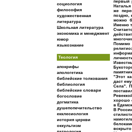
первый 
социология
Наталья 
философия
же пере
поздно,
художественная
можно б
литература
Именно т
Школьная литература
Считаетс
экономика и менеджмент
действи
многочи
юмор
Помимо
языкознание
религио
информа
Теология
личности
Известн
апокрифы
Букотор
памятник
апологетика
"Этот к
библейские толкования
даст ему
библиология
Села". 
библейские словари
постави
Ревекко
богословие
хорошо о
догматика
в Едемск
душепопечительство
В Росси
екклесиология
стилист
намогил
история церкви
белокам
оккультизм
вскрыто
патрология