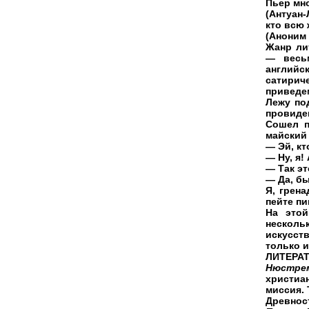
Пьер мно
(Антуан
кто всю 
(Аноним 
Жанр ли
— весьм
английс
сатирич
приведем
Лежу по
провиде
Сошел п
майский
— Эй, кт
— Ну, я!
— Так эт
— Да, бы
Я, грена
пейте пи
На этой
несколь
искусст
только 
ЛИТЕРА
Нюстр
христиа
миссия. 
Древност