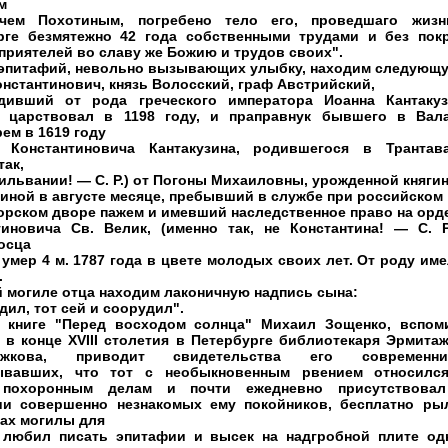
м
чем Похотиным, погребено тело его, проведшаго жиз
рге безмятежно 42 года собственными трудами
и без
пок
приятелей во славу же Божию и трудов своих".
 эпитафий, невольно вызывающих улыбку, находим следующ
нстантинович, князь Волосский, граф Австрийский,
дивший от рода греческого императора Иоанна Кантакуз
 царствовал в 1198 году, и праправнук бывшего в Вал
ем в 1619 году
 Константиновича Кантакузина, родившегося в Трантав
так,
ильвании! — С. Р.) от Погоны Михаиловны, урожденной княги
зиной в августе месяце, пребывший в службе при российском
орском дворе пажем и имевший наследственное право на орд
тиновича Св. Велик, (именно так, не Константина! — С. Р
осца
 умер 4 м. 1787 года в цвете молодых своих лет. От роду име
.
й могиле отца находим лаконичную надпись сына:
дил, тот сей и соорудил".
 книге "Перед восходом солнца" Михаил Зощенко, вспом
 в конце XVIII столетия в Петербурге библиотекаря Эрмитаж
кова, приводит свидетельства его современник
ывавших, что тот с необыкновенным рвением относилс
 похоронным делам и почти ежедневно присутствова
ии совершенно незнакомых ему покойников, бесплатно ры
ах могилы для
 любил писать эпитафии и высек на надгробной плите од