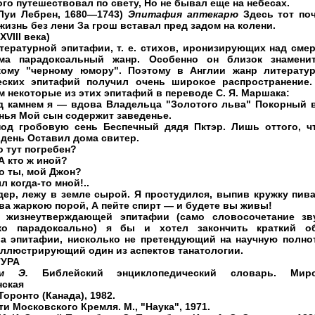
го путешествовал по свету, Но не бывал еще на небесах.
-Луи Лебрен, 1680—1743)
Эпитафия аптекарю
Здесь тот поч
жизнь без лени За грош вставал пред задом на колени.
XVIII века)
тературной эпитафии, т. е. стихов, иронизирующих над сме
а парадоксальный жанр. Особенно он близок знамени
кому "черному юмору". Поэтому в Англии жанр литерату
еских эпитафий получил очень широкое распространение
 некоторые из этих эпитафий в переводе С. Я. Маршака:
д камнем я — вдова Владельца "Золотого льва" Покорный 
нья Мой сын содержит заведенье.
од гробовую сень Беспечный дядя Пктэр. Лишь оттого, ч
 день Оставил дома свитер.
о тут погребен?
 А кто ж иной?
о ты, мой Джон?
л когда-то мной!..
дер, лежу в земле сырой. Я простудился, выпив кружку пива
ва жаркою порой, А пейте спирт — и будете вы живы!
 жизнеутверждающей эпитафии (само словосочетание зв
ко парадоксально) я бы и хотел закончить краткий о
ва эпитафии, нисколько не претендующий на научную полнот
иллюстрирующий один из аспектов танатологии.
ТУРА
ем Э.
Библейский энциклопедический словарь. Мир
нская
Торонто (Канада), 1982.
и Московского Кремля. М., "Наука",
1971.