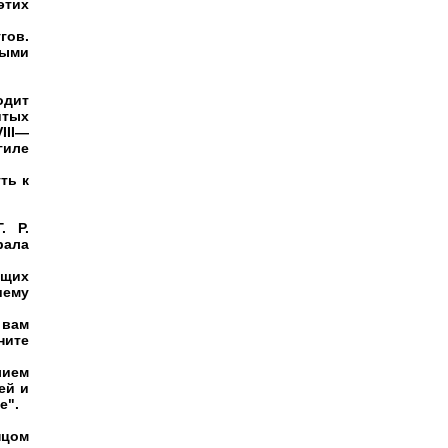
этих
гов.
ными
одит
итых
III—
гиле
ть к
. Р.
рала
ющих
шему
 вам
ните
лием
ей и
е".
пцом