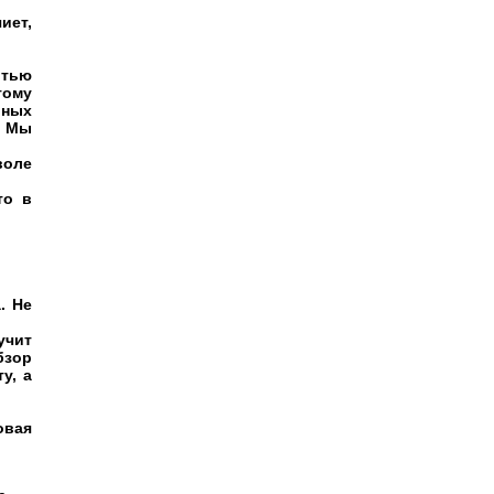
иет,
ртью
тому
рных
. Мы
воле
то в
. Не
учит
бзор
у, а
овая