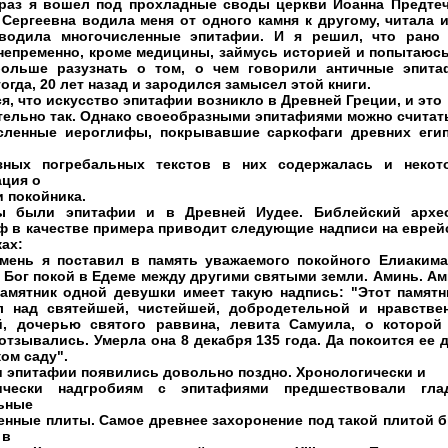
раз я вошел под прохладные своды церкви Иоанна Предтеч
Сергеевна водила меня от одного камня к другому, читала и
водила многочисленные эпитафии. И я решил, что рано
 непременно, кроме медицины, займусь историей и попытаюсь
ольше разузнать о том, о чем говорили античные эпита
огда, 20 лет назад и зародился замысел этой книги.
я, что искусство эпитафии возникло в Древней Греции, и это
тельно так. Однако своеобразными эпитафиями можно считат
сленные иероглифы, покрывавшие саркофаги древних егип
зных погребальных текстов в них содержалась и некот
ция о
 покойника.
ы были эпитафии и в Древней Иудее. Библейский архе
ф в качестве примера приводит следующие надписи на еврей
ах:
амень я поставил в память уважаемого покойного Елиакима
 Бог покой в Едеме между другими святыми земли. Аминь. Ам
Памятник одной девушки имеет такую надпись: "Этот памятн
л над святейшей, чистейшей, добродетельной и нравстве
й, дочерью святого раввина, левита Самуила, о которой
тзывались. Умерла она 8 декабря 135 года. Да покоится ее 
ом саду".
и эпитафии появились довольно поздно. Хронологически и
ически надгробиям с эпитафиями предшествовали гла
ьные
енные плиты. Самое древнее захоронение под такой плитой 
 в