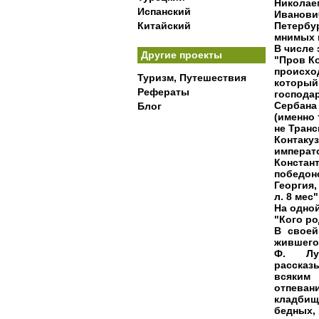
Николае
Испанский
Иванови
Китайский
Петербу
мнимых 
В числе
Другие проекты
"Пров Ко
происхо
Туризм, Путешествия
который
Рефераты
господар
Сербана
Блог
(именно 
не Транс
Контаку
императ
Констан
победон
Георгия,
л.
8 мес"
На одно
"Кого ро
В своей
жившего
Ф. Луж
рассказ
всяким
отпеван
кладбищ
бедных,