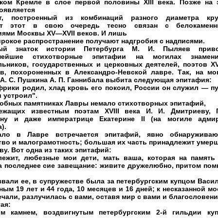
ком Кремле в слое первой половины XIII века. Позже на 
появляется
т, построенный из комбинаций разного диаметра кру
нт этот в свою очередь тесно связан с белокамен
иями Москвы XV—XVII веков. И лишь
ирокое распространение получают надгробия с надписями.
ный знаток истории Петербурга М. И. Пыляев прив
снейшие стихотворные эпитафии на могилах знамен
льников, государственных и церковных деятелей, поэтов XV
ов, похороненных в Александро-Невской лавре. Так, на мо
А. С. Пушкина А. П. Ганнибала выбита следующая эпитафия:
фрики родил, хлад кровь его покоил, России он служил — пу
 устроил".
робных памятниках Лавры немало стихотворных эпитафий,
ежащих известным поэтам XVIII века И. И. Дмитриеву, Г
ну и даже императрице Екатерине II (на могиле адми
).
ало в Лавре встречается эпитафий, явно обнаружива
тво и малограмотность; большая их часть принадлежит умер
ву. Вот одна из таких эпитафий:
лежит, любезные мои дети, мать ваша, которая на память
а последнее сие завещание: живите дружелюбно, притом пом
звали ее, в супружестве была за петербургским купцом Васи
ым 19 лет и 44 года, 10 месяцев и 16 дней; к несказанной мо
чали, разлучилась с вами, оставя мир с вами и благословени
ая:
м камнем, воздвигнутым петербургским 2-й гильдии ку