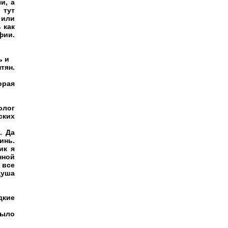
и, а
 тут
 или
 как
фии.
ь и
тян.
орая
олог
ских
. Да
инь.
ик я
нной
 все
душа
дкие
было