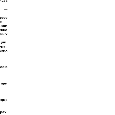
ская
мм —
цесс
ия —
свои
енно
бных
ции,
уры.
ских
елею
 при
рдце
рах,