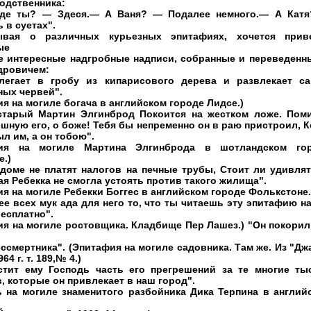
одственника:
где ты? — Здеся.— А Ваня? — Подалее немного.— А Кат
 в суетах".
ывая о различных курьезных эпитафиях, хочется прив
ые
е интересные надгробные надписи, собранные и переведенны
дровичем:
легает в гробу из кипарисового дерева и развлекает с
ных червей".
я на могиле богача в английском городе Лидсе.)
старый Мартин Элгинброд Покоится на жестком ложе. Пом
шную его, о боже! Тебя бы непременно он в раю пристроил, К
л им, а он тобою".
фия на могиле Мартина Элгинброда в шотландском го
е.)
 доме не платят налогов на печные трубы, Стоит ли удивлят
ая Ребекка не смогла устоять против такого жилища".
я на могиле Ребекки Боггес в английском городе Фолькстоне.
е всех мук ада для него то, что ты читаешь эту эпитафию на
есплатно".
ия на могиле ростовщика. Кладбище Пер Лашез.) "Он покорил
ссмертника". (Эпитафия на могиле садовника. Там же. Из "Дж
64 г. т. 189,№ 4.)
стит ему Господь часть его прегрешений за те многие ты
, которые он привлекает в наш город".
ь на могиле знаменитого разбойника Дика Терпина в англий