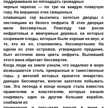
поддерживали их пятнадцать громадных
черных черепах — по три на каждую плавучую
гору. На вершинах этих священных
плавающих гор высились золотые дворцы с
лестницами из белого нефрита. В этих дворцах
жили бессмертные. Повсюду там росли
нефритовые и жемчужные деревья, на которых
созревали плоды, которые были хороши на вкус, и
те, кто их ел, становились бессмертными. На
одном из этих островов, утверждало предание,
бьет источник вина цвета нефрита. Выпивший
этого вина обретает бессмертие.
Когда люди на земле узнали, что недалеко в море
возвышаются столь прекрасные и таинственные
горы, у жителей которых хранится лекарство,
дающее бессмертие, многие захотели побывать
там. Эта легенда в конце концов стала известна
правителям и властителям, которые начали
снаряжать один за другим большие корабли,
снабжали их
провиантом и посылали даосов в море к