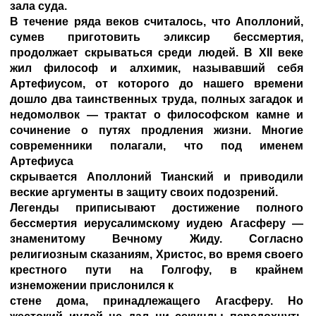
зала суда.
В течение ряда веков считалось, что Аполлоний,
сумев приготовить эликсир бессмертия,
продолжает скрываться среди людей. В XII веке
жил философ и алхимик, называвший себя
Артефиусом, от которого до нашего времени
дошло два таинственных труда, полных загадок и
недомолвок — трактат о философском камне и
сочинение о путях продления жизни. Многие
современники полагали, что под именем
Артефиуса
скрывается Аполлоний Тианский и приводили
веские аргументы в защиту своих подозрений.
Легенды приписывают достижение полного
бессмертия иерусалимскому иудею Агасферу —
знаменитому Вечному Жиду. Согласно
религиозным сказаниям, Христос, во время своего
крестного пути на Голгофу, в крайнем
изнеможении прислонился к
стене дома, принадлежащего Агасферу. Но