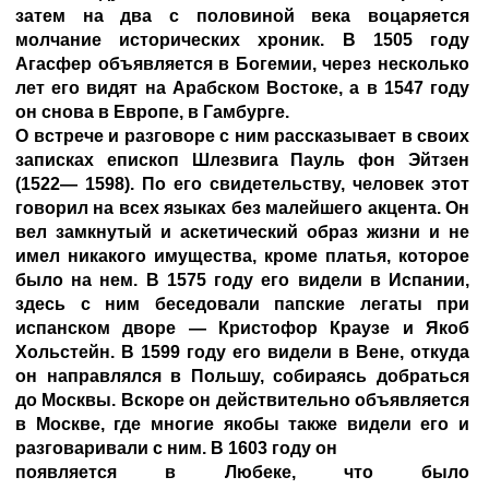
затем на два с половиной века воцаряется
молчание исторических хроник. В 1505 году
Агасфер объявляется в Богемии, через несколько
лет его видят на Арабском Востоке, а в 1547 году
он снова в Европе, в Гамбурге.
О встрече и разговоре с ним рассказывает в своих
записках епископ Шлезвига Пауль фон Эйтзен
(1522— 1598). По его свидетельству, человек этот
говорил на всех языках без малейшего акцента. Он
вел замкнутый и аскетический образ жизни и не
имел никакого имущества, кроме платья, которое
было на нем. В 1575 году его видели в Испании,
здесь с ним беседовали папские легаты при
испанском дворе — Кристофор Краузе и Якоб
Хольстейн. В 1599 году его видели в Вене, откуда
он направлялся в Польшу, собираясь добраться
до Москвы. Вскоре он действительно объявляется
в Москве, где многие якобы также видели его и
разговаривали с ним. В 1603 году он
появляется в Любеке, что было