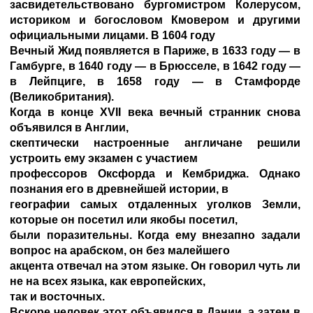
засвидетельствовано бургомистром Колерусом,
историком и богословом Кмовером и другими
официальными лицами. В 1604 году
Вечный Жид появляется в Париже, в 1633 году — в
Гамбурге, в 1640 году — в Брюсселе, в 1642 году —
в Лейпциге, в 1658 году — в Стамфорде
(Великобритания).
Когда в конце XVII века вечный странник снова
объявился в Англии,
скептически настроенные англичане решили
устроить ему экзамен с участием
профессоров Оксфорда и Кембриджа. Однако
познания его в древнейшей истории, в
географии самых отдаленных уголков Земли,
которые он посетил или якобы посетил,
были поразительны. Когда ему внезапно задали
вопрос на арабском, он без малейшего
акцента отвечал на этом языке. Он говорил чуть ли
не на всех языка, как европейских,
так и восточных.
Вскоре человек этот объявился в Дании, а затем в