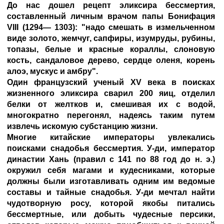
До нас дошел рецепт эликсира бессмертия,
составленный личным врачом папы Бонифация
VIII (1294— 1303): "надо смешать в измельченном
виде золото, жемчуг, сапфиры, изумруды, рубины,
топазы, белые и красные кораллы, слоновую
кость, сандаловое дерево, сердце оленя, корень
алоэ, мускус и амбру".
Один французский ученый XV века в поисках
жизненного эликсира сварил 200 яиц, отделил
белки от желтков и, смешивая их с водой,
многократно перегонял, надеясь таким путем
извлечь искомую субстанцию жизни.
Многие китайские императоры увлекались
поисками снадобья бессмертия. У-ди, император
династии Хань (правил с 141 по 88 год до н. э.)
окружил себя магами и кудесниками, которые
должны были изготавливать одним им ведомые
составы и тайные снадобья. У-ди мечтал найти
чудотворную росу, которой якобы питались
бессмертные, или добыть чудесные персики,