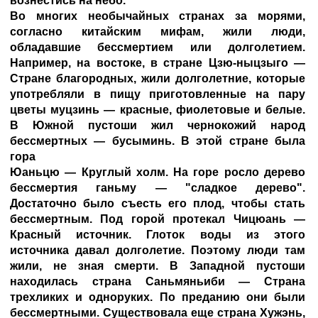
вознестись на небо.
Во многих необычайных странах за морями,
согласно китайским мифам, жили люди,
обладавшие бессмертием или долголетием.
Например, на востоке, в стране Цзю-ныцзыго —
Стране благородных, жили долголетние, которые
употребляли в пищу приготовленные на пару
цветы муцзинь — красные, фиолетовые и белые.
В Южной пустоши жил чернокожий народ
бессмертных — бусыминь. В этой стране была
гора
Юаньцю — Круглый холм. На горе росло дерево
бессмертия ганьму — "сладкое дерево".
Достаточно было съесть его плод, чтобы стать
бессмертным. Под горой протекал Чицюань —
Красный источник. Глоток воды из этого
источника давал долголетие. Поэтому люди там
жили, не зная смерти. В Западной пустоши
находилась страна Саньмяньиби — Страна
трехликих и одноруких. По преданию они были
бессмертными. Существовала еще страна Хужэнь,