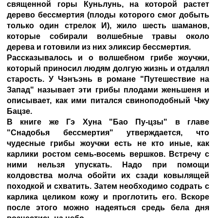
священной горы Куньлунь, на которой растет
дерево бессмертия (плоды которого смог добыть
только один стрелок И), жило шесть шаманов,
которые собирали волшебные травы около
дерева и готовили из них эликсир бессмертия.
Рассказывалось и о волшебном грибе жоучжи,
который приносил людям долгую жизнь и отдалял
старость. У Чэнъэнь в романе "Путешествие на
Запад" называет эти грибы плодами женьшеня и
описывает, как ими питался свиноподобный Чжу
Бацзе.
В книге же Гэ Хуна "Бао Пу-цзы" в главе
"Снадобья бессмертия" утверждается, что
чудесные грибы жоучжи есть не кто иные, как
карлики ростом семь-восемь вершков. Встречу с
ними нельзя упускать. Надо при помощи
колдовства молча обойти их сзади ковылящей
походкой и схватить. Затем необходимо содрать с
карлика целиком кожу и проглотить его. Вскоре
после этого можно надеяться средь бела дня