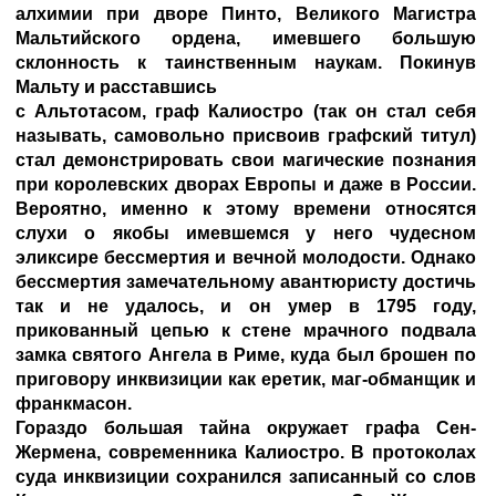
алхимии при дворе Пинто, Великого Магистра
Мальтийского ордена, имевшего большую
склонность к таинственным наукам. Покинув
Мальту и расставшись
с Альтотасом, граф Калиостро (так он стал себя
называть, самовольно присвоив графский титул)
стал демонстрировать свои магические познания
при королевских дворах Европы и даже в России.
Вероятно, именно к этому времени относятся
слухи о якобы имевшемся у него чудесном
эликсире бессмертия и вечной молодости. Однако
бессмертия замечательному авантюристу достичь
так и не удалось, и он умер в 1795 году,
прикованный цепью к стене мрачного подвала
замка святого Ангела в Риме, куда был брошен по
приговору инквизиции как еретик, маг-обманщик и
франкмасон.
Гораздо большая тайна окружает графа Сен-
Жермена, современника Калиостро. В протоколах
суда инквизиции сохранился записанный со слов