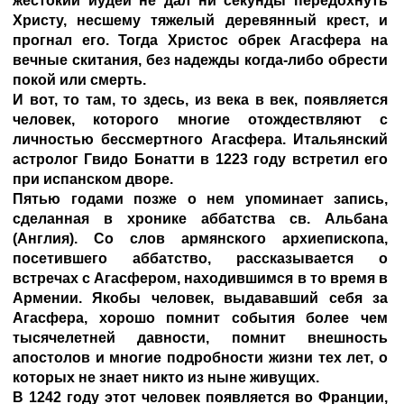
жестокий иудей не дал ни секунды передохнуть
Христу, несшему тяжелый деревянный крест, и
прогнал его. Тогда Христос обрек Агасфера на
вечные скитания, без надежды когда-либо обрести
покой или смерть.
И вот, то там, то здесь, из века в век, появляется
человек, которого многие отождествляют с
личностью бессмертного Агасфера. Итальянский
астролог Гвидо Бонатти в 1223 году встретил его
при испанском дворе.
Пятью годами позже о нем упоминает запись,
сделанная в хронике аббатства св. Альбана
(Англия). Со слов армянского архиепископа,
посетившего аббатство, рассказывается о
встречах с Агасфером, находившимся в то время в
Армении. Якобы человек, выдававший себя за
Агасфера, хорошо помнит события более чем
тысячелетней давности, помнит внешность
апостолов и многие подробности жизни тех лет, о
которых не знает никто из ныне живущих.
В 1242 году этот человек появляется во Франции,