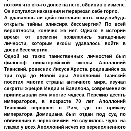
потому что кто-то донес на него, обвинив в измене.
Он испугался наказания и перерезал себе горло.
А удавалось ли действительно хоть кому-нибудь
открыть тайны эликсира бессмертия? По всей
вероятности, конечно же нет. Однако в истории
время от времени появлялись загадочные
личности, которым якобы удавалось войти в
двери бессмертия.
Одной из таких таинственных личностей был
философ пифагорейской школы Аполлоний
Тианский, ровесник Иисуса Христа, родившийся за
три года до Новой эры. Аполлоний Тианский
посетил многие страны античного мира, изучал
секреты жрецов Индии и Вавилона, современники
приписывали ему многие чудеса. Пережив десять
императоров, в возрасте 70 лет Аполлоний
Тианский вернулся в Рим, где по приказу
императора Домициана был отдан под суд по
обвинению в чернокнижии. Но случилось чудо: на
глазах у всех Аполлоний исчез из переполненного