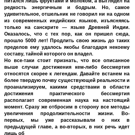
питался лишь фруктами и молоком, а выглядел на
редкость энергичным и бодрым. Но, самое
удивительное, отшельник не говорил ни на одном
из современных индийских языков, изъясняясь
только на санскрите — языке Древней Индии.
Оказалось, что с тех пор, как он пришел сюда,
прошло 5000 лет! Продлить свою жизнь до таких
пределов ему удалось якобы благодаря некоему
составу, тайной которого он владел.
Но все-таки стоит признать, что все описанное
выше случаи достижения кем-либо бессмертия
относятся скорее к легендам. Давайте встанем на
более твердую почву существующей реальности и
проанализируем, какими средствами в области
достижения практического бессмертия
располагает современная наука на настоящий
момент. Сразу же отбросим в сторону все методы
увеличения продолжительности жизни. Во-
первых, мы уже рассказывали о них в
предыдущей главе, а во-вторых, в них речь идет
лишь об