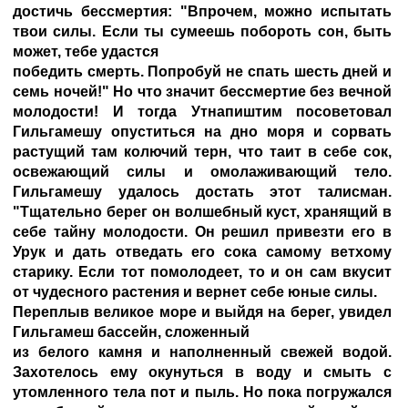
достичь бессмертия: "Впрочем, можно испытать
твои силы. Если ты сумеешь побороть сон, быть
может, тебе удастся
победить смерть. Попробуй не спать шесть дней и
семь ночей!" Но что значит бессмертие без вечной
молодости! И тогда Утнапиштим посоветовал
Гильгамешу опуститься на дно моря и сорвать
растущий там колючий терн, что таит в себе сок,
освежающий силы и омолаживающий тело.
Гильгамешу удалось достать этот талисман.
"Тщательно берег он волшебный куст, хранящий в
себе тайну молодости. Он решил привезти его в
Урук и дать отведать его сока самому ветхому
старику. Если тот помолодеет, то и он сам вкусит
от чудесного растения и вернет себе юные силы.
Переплыв великое море и выйдя на берег, увидел
Гильгамеш бассейн, сложенный
из белого камня и наполненный свежей водой.
Захотелось ему окунуться в воду и смыть с
утомленного тела пот и пыль. Но пока погружался