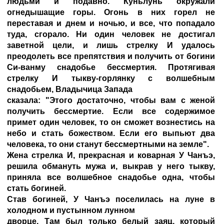
людьми и подавно. Куньлунь окружали
огнедышащие горы. Огонь в них горел не
переставая и днем и ночью, и все, что попадало
туда, сгорало. Ни один человек не достигал
заветной цели, и лишь стрелку И удалось
преодолеть все препятствия и получить от богини
Си-ванму снадобье бессмертия. Протягивая
стрелку И тыкву-горлянку с волшебным
снадобьем, Владычица Запада
сказала: "Этого достаточно, чтобы вам с женой
получить бессмертие. Если все содержимое
примет один человек, то он сможет вознестись на
небо и стать божеством. Если его выпьют два
человека, то они станут бессмертными на земле".
Жена стрелка И, прекрасная и коварная У Чанъэ,
решила обмануть мужа и, выкрав у него тыкву,
приняла все волшебное снадобье одна, чтобы
стать богиней.
Став богиней, У Чанъэ поселилась на луне в
холодном и пустынном лунном
дворце. Там был только белый заяц, который