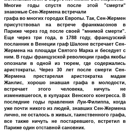
Многие годы спустя после этой "смерти"
знакомые Сен-Жермена встречали
графа во многих городах Европы. Так, Сен-Жермен
присутствовал на встрече франкмасонов в
Париже через год после своей "мнимой смерти".
Еще через три года, в 1788 году, французский
посланник в Венеции граф Шалоне встречает Сен-
Жермена на площади Святого Марка и беседует с
ним. В годы французской революции графа якобы
опознали в одной из тюрем, где содержались
аристократы. Через 30 лет после смерти Сен-
Жермена престарелая аристократка мадам
Жанлис, хорошо знавшая графа в молодости,
встречает этого человека, ничуть не
изменившегося, в кулуарах Венского конгресса. В
последние годы правления Луи-Филиппа, когда
уже почти никого из людей, знавших Сен-Жермена
лично, не осталось в живых, таинственного графа,
все также ничуть не постаревшего, встретил в
Париже один отставной сановник.