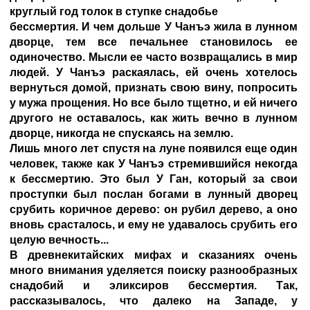
круглый год толок в ступке снадобье
бессмертия. И чем дольше У Чанъэ жила в лунном
дворце, тем все печальнее становилось ее
одиночество. Мысли ее часто возвращались в мир
людей. У Чанъэ раскаялась, ей очень хотелось
вернуться домой, признать свою вину, попросить
у мужа прощения. Но все было тщетно, и ей ничего
другого не оставалось, как жить вечно в лунном
дворце, никогда не спускаясь на землю.
Лишь много лет спустя на луне появился еще один
человек, также как У Чанъэ стремившийся некогда
к бессмертию. Это был У Ган, который за свои
проступки был послан богами в лунный дворец
срубить коричное дерево: он рубил дерево, а оно
вновь срасталось, и ему не удавалось срубить его
целую вечность...
В древнекитайских мифах и сказаниях очень
много внимания уделяется поиску разнообразных
снадобий и эликсиров бессмертия. Так,
рассказывалось, что далеко на Западе, у