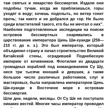
там святых и лекарство бессмертия. Издали они
подобны тучам, когда же приблизишься, горы
уходят в воду; хочешь подплыть, но ветер гонит
прочь; так никто и не добрался до гор. Не было
среди властителей такого, кто бы не мечтал о них".
Наиболее подготовленные экспедиции на поиски
островов бессмертных снаряжались в
царствование императора Цинь Ши-хуанди (259—
210 гг. до н. э.). Это был император, который
объединил страну и начал строительство Великой
Китайской стены, оградившей Поднебесную
империю от кочевников. Флотилия из двадцати
громадных кораблей под командованием Су Шу,
неся три тысячи юношей и девушек, а также
большое число различных работников, слуг и
мастеровых, была направлена императором Цинь
Ши-хуанди в Восточное море к островам
бессмертия.
Шли дни, недели, месяцы. От Су Ше не поступало
никаких вестей. Многие часы император проводил