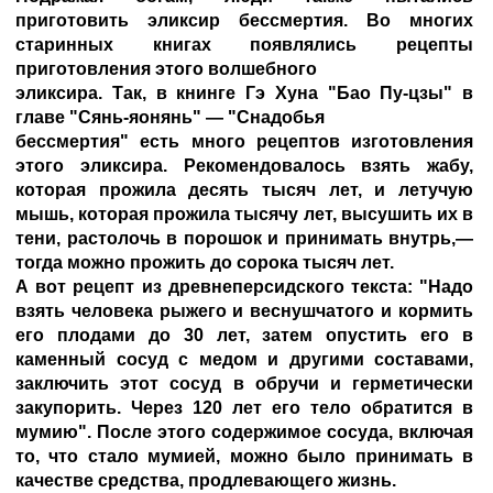
приготовить эликсир бессмертия. Во многих
старинных книгах появлялись рецепты
приготовления этого волшебного
эликсира. Так, в книнге Гэ Хуна "Бао Пу-цзы" в
главе "Сянь-яонянь" — "Снадобья
бессмертия" есть много рецептов изготовления
этого эликсира. Рекомендовалось взять жабу,
которая прожила десять тысяч лет, и летучую
мышь, которая прожила тысячу лет, высушить их в
тени, растолочь в порошок и принимать внутрь,—
тогда можно прожить до сорока тысяч лет.
А вот рецепт из древнеперсидского текста: "Надо
взять человека рыжего и веснушчатого и кормить
его плодами до 30 лет, затем опустить его в
каменный сосуд с медом и другими составами,
заключить этот сосуд в обручи и герметически
закупорить. Через 120 лет его тело обратится в
мумию". После этого содержимое сосуда, включая
то, что стало мумией, можно было принимать в
качестве средства, продлевающего жизнь.