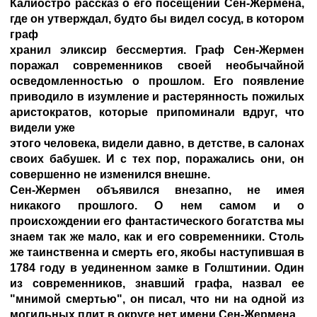
Калиостро рассказ о его посещении Сен-Жермена,
где он утверждал, будто бы видел сосуд, в котором
граф
хранил эликсир бессмертия. Граф Сен-Жермен
поражал современников своей необычайной
осведомленностью о прошлом. Его появление
приводило в изумление и растерянность пожилых
аристократов, которые припоминали вдруг, что
видели уже
этого человека, видели давно, в детстве, в салонах
своих бабушек. И с тех пор, поражались они, он
совершенно не изменился внешне.
Сен-Жермен объявился внезапно, не имея
никакого прошлого. О нем самом и о
происхождении его фантастического богатства мы
знаем так же мало, как и его современники. Столь
же таинственна и смерть его, якобы наступившая в
1784 году в уединенном замке в Голштинии. Один
из современников, знавший графа, назвал ее
"мнимой смертью", он писал, что ни на одной из
могильных плит в округе нет имени Сен-Жермена.