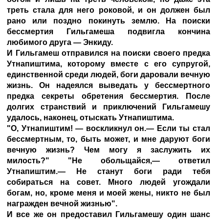
треть стала для него роковой, и он должен был
рано или поздно покинуть землю. На поиски
бессмертия Гильгамеша подвигла кончина
любимого друга — Энкиду.
И Гильгамеш отправился на поиски своего предка
Утнапиштима, которому вместе с его супругой,
единственной среди людей, боги даровали вечную
жизнь. Он надеялся выведать у бессмертного
предка секреты обретения бессмертия. После
долгих странствий и приключений Гильгамешу
удалось, наконец, отыскать Утнапиштима.
"О, Утнапиштим! — воскликнул он.— Если ты стал
бессмертным, то, быть может, и мне даруют боги
вечную жизнь? Чем могу я заслужить их
милость?" "Не обольщайся,— ответил
Утнапиштим.— Не станут боги ради тебя
собираться на совет. Много людей угождали
богам, но, кроме меня и моей жены, никто не был
награжден вечной жизнью".
И все же он предоставил Гильгамешу один шанс