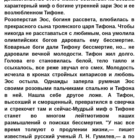
характерный миф о богине утренней зари Эос и ее
возлюбленном Тифоне.
Розоперстая Эос, богиня рассвета, влюбилась в
прекрасного сына троянского царя Тифона. Чтобы
никогда не расставаться с любимым, она умолила
олимпийских богов даровать ему бессмертие.
Коварные боги дали Тифону бессмертие, но... не
даровали вечной молодости. Тифон жил долго.
Голова его становилась белой, тело таяло и
ссыхалось, все реже звучал его смех. Молодость
исчезла в кронах стройных кипарисов и любовь
Эос остыла. Однажды заперла румяная Эос
своими розовыми пальчиками спальню и Тифона
в ней. Нашла себе другое ложе. А Тифон,
высохший и сморщенный, превратился в сверчка
и стрекочет там и сейчас-Мудрый миф о Тифоне
станет во многом лейтмотивом наших
размышлений о поисках бессмертия. "У нас все
время толкуют о продлении жизни,— пишет
известный русский ученый Л. Н. Гумилев,— а по