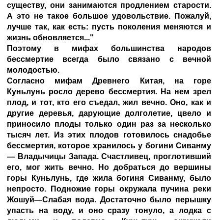
существу, они занимаются продлением старости.
А это не такое большое удовольствие. Пожалуй,
лучше так, как есть: пусть поколения меняются и
жизнь обновляется..."
Поэтому в мифах большинства народов
бессмертие всегда было связано с вечной
молодостью.
Согласно мифам Древнего Китая, на горе
Куньлунь росло дерево бессмертия. На нем зрел
плод, и тот, кто его съедал, жил вечно. Оно, как и
другие деревья, дарующие долголетие, цвело и
приносило плоды только один раз за несколько
тысяч лет. Из этих плодов готовилось снадобье
бессмертия, которое хранилось у богини Сиванму
— Владычицы Запада. Счастливец, проглотивший
его, мог жить вечно. Но добраться до вершины
горы Куньлунь, где жила богиня Сиванму, было
непросто. Подножие горы окружала пучина реки
Жошуй—Слабая вода. Достаточно было перышку
упасть на воду, и оно сразу тонуло, а лодка с