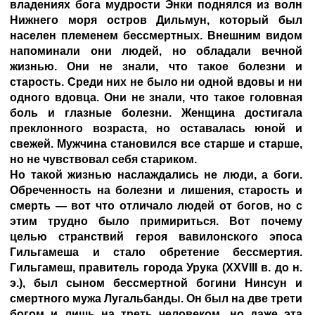
владениях бога мудрости Энки поднялся из волн
Нижнего моря остров Дильмун, который был
населен племенем бессмертных. Внешним видом
напоминали они людей, но обладали вечной
жизнью. Они не знали, что такое болезни и
старость. Среди них не было ни одной вдовы и ни
одного вдовца. Они не знали, что такое головная
боль и глазные болезни. Женщина достигала
преклонного возраста, но оставалась юной и
свежей. Мужчина становился все старше и старше,
но не чувствовал себя стариком.
Но такой жизнью наслаждались не люди, а боги.
Обреченность на болезни и лишения, старость и
смерть — вот что отличало людей от богов, но с
этим трудно было примириться. Вот почему
целью странствий героя вавилонского эпоса
Гильгамеша и стало обретение бессмертия.
Гильгамеш, правитель города Урука
(XXVIII
в. до н.
э.), был сыном бессмертной богини Нинсун и
смертного мужа Лугальбанды. Он был на две трети
богом и лишь на треть человеком, но даже эта