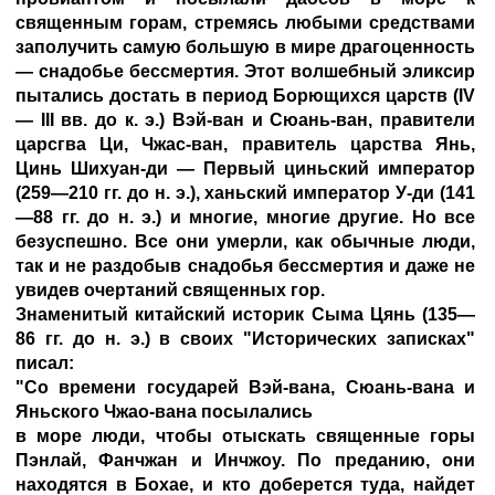
священным горам, стремясь любыми средствами
заполучить самую большую в мире драгоценность
— снадобье бессмертия. Этот волшебный эликсир
пытались достать в период Борющихся царств (IV
— III вв. до к. э.) Вэй-ван и Сюань-ван, правители
царсгва Ци, Чжас-ван, правитель царства Янь,
Цинь Шихуан-ди — Первый циньский император
(259—210 гг. до н. э.), ханьский император У-ди (141
—88 гг. до н. э.) и многие, многие другие. Но все
безуспешно. Все они умерли, как обычные люди,
так и не раздобыв снадобья бессмертия и даже не
увидев очертаний священных гор.
Знаменитый китайский историк Сыма Цянь (135—
86 гг. до н. э.) в своих "Исторических записках"
писал:
"Со времени государей Вэй-вана, Сюань-вана и
Яньского Чжао-вана посылались
в море люди, чтобы отыскать священные горы
Пэнлай, Фанчжан и Инчжоу. По преданию, они
находятся в Бохае, и кто доберется туда, найдет