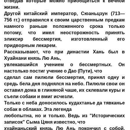
отведав которые можно приобщиться к вечной
жизни.
Другой китайский император, Сюаньцзун (713—
756 гг.) отправился к своим царственным предкам
намного раньше положенного срока только
потому, что имел неосторожность принять
эликсир бессмертия, изготовленный его
придворным лекарем.
Рассказывают, что при династии Хань был в
Хуайнани князь Лю Ань,
увлекавшийся учением о бессмертных. Он
настолько постиг учение о Дао (Пути), что
сделал сам пилюли бессмертия, принял одну и
средь бела дня поднялся на небо. Пилюли свои он
оставил дома в глиняной чаше, их склевали куры и
съели собаки и вмиг исчезли.
Только с неба доносилось кудахтанье да тявканье
собак в облаках. Эта легенда
любопытна, но и только. Ведь из "Исторических
записок" Сыма Цяня известно, что
хуайнаньский князь Лю Ань покончил с собой,