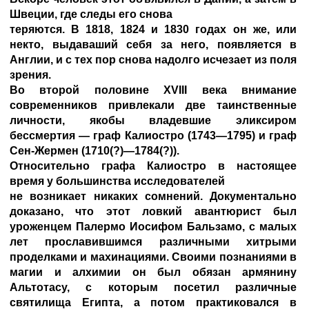
Швеции, где следы его снова
теряются. В 1818, 1824 и 1830 годах он же, или
некто, выдаваший себя за него, появляется в
Англии, и с тех пор снова надолго исчезает из поля
зрения.
Во второй половине XVIII века внимание
современников привлекали две таинственные
личности, якобы владевшие эликсиром
бессмертия — граф Калиостро (1743—1795) и граф
Сен-Жермен (1710(?)—1784(?)).
Относительно графа Калиостро в настоящее
время у большинства исследователей
не возникает никаких сомнений. Документально
доказано, что этот ловкий авантюрист был
уроженцем Палермо Иосифом Бальзамо, с малых
лет прославившимся различными хитрыми
проделками и махинациями. Своими познаниями в
магии и алхимии он был обязан армянину
Альтотасу, с которым посетил различные
святилища Египта, а потом практиковался в