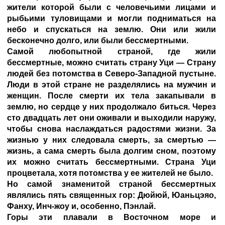
жители которой были с человечьими лицами и
рыбьими туловищами и могли подниматься на
небо и спускаться на землю. Они или жили
бесконечно долго, или были бессмертными.
Самой любопытной страной, где жили
бессмертные, можно считать страну Уци — Страну
людей без потомства в Северо-Западной пустыне.
Люди в этой стране не разделялись на мужчин и
женщин. После смерти их тела закапывали в
землю, но сердце у них продолжало биться. Через
сто двадцать лет они оживали и выходили наружу,
чтобы снова наслаждаться радостями жизни. За
жизнью у них следовала смерть, за смертью —
жизнь, а сама смерть была долгим сном, поэтому
их можно считать бессмертными. Страна Уци
процветала, хотя потомства у ее жителей не было.
Но самой знаменитой страной бессмертных
являлись пять священных гор: Дюйюй, Юаньцэяо,
Фанху, Инч-жоу и, особенно, Пэнлай.
Горы эти плавали в Восточном море и