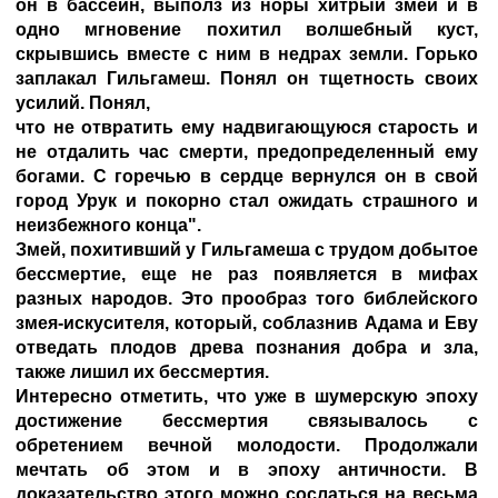
он в бассейн, выполз из норы хитрый змей и в
одно мгновение похитил волшебный куст,
скрывшись вместе с ним в недрах земли. Горько
заплакал Гильгамеш. Понял он тщетность своих
усилий. Понял,
что не отвратить ему надвигающуюся старость и
не отдалить час смерти, предопределенный ему
богами. С горечью в сердце вернулся он в свой
город Урук и покорно стал ожидать страшного и
неизбежного конца".
Змей, похитивший у Гильгамеша с трудом добытое
бессмертие, еще не раз появляется в мифах
разных народов. Это прообраз того библейского
змея-искусителя, который, соблазнив Адама и Еву
отведать плодов древа познания добра и зла,
также лишил их бессмертия.
Интересно отметить, что уже в шумерскую эпоху
достижение бессмертия связывалось с
обретением вечной молодости. Продолжали
мечтать об этом и в эпоху античности. В
доказательство этого можно сослаться на весьма