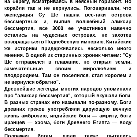
на берегу, всматриваясь в неясный горизонт. Но
корабли так и не вернулись. Поговаривали, что
экспедиция Су Ше нашла все-таки острова
бессмертных и, выпив волшебный эликсир
бессмертия, все 3000 ее участников навечно
остались на чудесных островах, не захотев
возвращаться в Поднебесную империю. Китайские
же историки придерживались несколько иного
мнения. В одной из старинных хроник читаем: "Су
Шс отправился в плавание, но открыл земли,
замечательные своим миролюбием и
плодородием.
Там
он поселился, стал королем и
не вернулся обратно".
Древнейшие легенды многих народов упоминали
про "эликсир бессмертия", который вкушали боги.
В разных странах его называли по-разному. Боги
древних греков употребляли дарующую вечную
жизнь амброзию, индийские боги — амриту, боги
иранцев — хаома, боги Древнего Египта — воду
бессмертия.
Подражая богам, люди также пытались