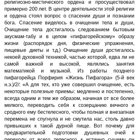
религиозно-мистического ордена и просуществовал
примерно 200 лет. В центре деятельности этой религии
и ордена стоял вопрос о спасении души и познании
бога. Спасение виделось в очищении тела и души,
Очищение тела достигалось следованием бытовым
акусмам-табу и в целом «пифагорейскому» образу
жизни (распорядок дня, физические упражнения,
пищевые диеты и т.д.) Очищение души достигалось
некоей духовной техникой, частью которой, едва ли не
самой важной и высокой, являлись занятия
математикой и музыкой. Из работы позднего
пифагорейца Порфирия «Жизнь Пифагора» (5-й век
н.э.)/2/: «А для тех, кто уже совершил очищение, есть
некоторые полезные приемы: медленно и постепенно,
всегда одним и тем же образом, начиная от все более
мелкого, переводить себя к созерцанию вечного и
сродного ему бестелесного, чтобы полная и внезапная
перемена не спугнула и не смутила нас, столь давно
привыкших к такой дурной пище. Вот почему для
предварительной подготовки душевных очей к
переходу от всего телесного...к истинно сущему он