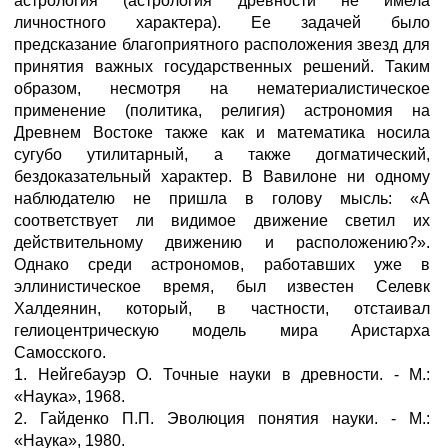
астрология (астрология древности не имела
личностного характера). Ее задачей было
предсказание благоприятного расположения звезд для
принятия важных государственных решений. Таким
образом, несмотря на нематериалистическое
применение (политика, религия) астрономия на
Древнем Востоке также как и математика носила
сугубо утилитарный, а также догматический,
бездоказательный характер. В Вавилоне ни одному
наблюдателю не пришла в голову мысль: «А
соответствует ли видимое движение светил их
действительному движению и расположению?».
Однако среди астрономов, работавших уже в
эллинистическое время, был известен Селевк
Халдеянин, который, в частности, отстаивал
гелиоцентрическую модель мира Аристарха
Самосского.
1. Нейгебауэр О. Точные науки в древности. - М.:
«Наука», 1968.
2. Гайденко П.П. Эволюция понятия науки. - М.:
«Наука», 1980.