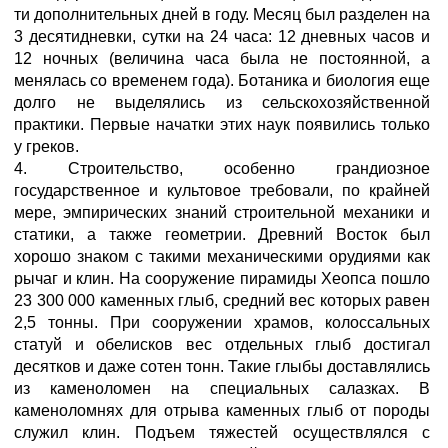
ти дополнительных дней в году. Месяц был разделен на
3 десятидневки, сутки на 24 часа: 12 дневных часов и
12 ночных (величина часа была не постоянной, а
менялась со временем года). Ботаника и биология еще
долго не выделялись из сельскохозяйственной
практики. Первые начатки этих наук появились только
у греков.
4. Строительство, особенно грандиозное
государственное и культовое требовали, по крайней
мере, эмпирических знаний строительной механики и
статики, а также геометрии. Древний Восток был
хорошо знаком с такими механическими орудиями как
рычаг и клин. На сооружение пирамиды Хеопса пошло
23 300 000 каменных глыб, средний вес которых равен
2,5 тонны. При сооружении храмов, колоссальных
статуй и обелисков вес отдельных глыб достигал
десятков и даже сотен тонн. Такие глыбы доставлялись
из каменоломен на специальных салазках. В
каменоломнях для отрыва каменных глыб от породы
служил клин. Подъем тяжестей осуществлялся с