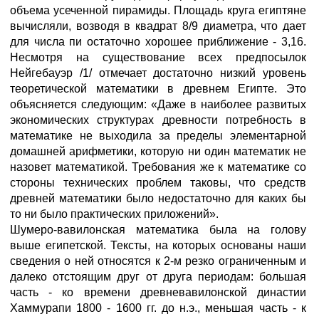
объема усеченной пирамиды. Площадь круга египтяне
вычисляли, возводя в квадрат 8/9 диаметра, что дает
для числа пи остаточно хорошее приближение - 3,16.
Несмотря на существование всех предпосылок
Нейгебауэр /1/ отмечает достаточно низкий уровень
теоретической математики в древнем Египте. Это
объясняется следующим: «Даже в наиболее развитых
экономических структурах древности потребность в
математике не выходила за пределы элементарной
домашней арифметики, которую ни один математик не
назовет математикой. Требования же к математике со
стороны технических проблем таковы, что средств
древней математики было недостаточно для каких бы
то ни было практических приложений».
Шумеро-вавилонская математика была на голову
выше египетской. Тексты, на которых основаны наши
сведения о ней относятся к 2-м резко ограниченным и
далеко отстоящим друг от друга периодам: большая
часть - ко времени древневавилонской династии
Хаммурапи 1800 - 1600 гг. до н.э., меньшая часть - к