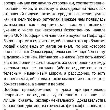
воспринимали как начало устроения и, соответственно,
познания мира, и поэтому в исследовании числовых
отношений видели такое же средство спасения души,
как и в религиозных ритуалах. Прежде чем появилась
математика как теоретическая система возникло
учение о числе как некотором божественном начале
мира /3/. У Порфирия: «главное же поучение Пифагора
было - стремиться к истине, ибо только это приближает
людей к богу, ведь от магов он знал, что бог, которого
они называют Оромаздом, телом своим подобен свету,
а душою - истине». Истина же - в числе (все есть число)
и в отношении чисел. Находить же соотношение между
числами надо не наглядно (ибо наглядное связано с
телесным, изменчивым миром, а рассудочно, то есть
теоретически, ибо только такое мышление есть чистое,
божественное, а значит и верное.
Вообще пренебрежение и даже принципиальное
неприятие наглядного, чувственного познания, а
лучше сказать, экспериментального доказательства
характерно для многих греческих философов: элеатов,