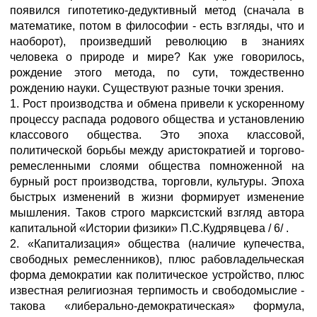
появился гипотетико-дедуктивный метод (сначала в
математике, потом в философии - есть взгляды, что и
наоборот), произведший революцию в знаниях
человека о природе и мире? Как уже говорилось,
рождение этого метода, по сути, тождественно
рождению науки. Существуют разные точки зрения.
1. Рост производства и обмена привели к ускоренному
процессу распада родового общества и установлению
классового общества. Это эпоха классовой,
политической борьбы между аристократией и торгово-
ремесленными слоями общества помноженной на
бурный рост производства, торговли, культуры. Эпоха
быстрых изменений в жизни формирует изменение
мышления. Таков строго марксистский взгляд автора
капитальной «Истории физики» П.С.Кудрявцева / 6/ .
2. «Капитализация» общества (наличие купечества,
свободных ремесленников), плюс рабовладельческая
форма демократии как политическое устройство, плюс
известная религиозная терпимость и свободомыслие -
такова «либерально-демократическая» формула,