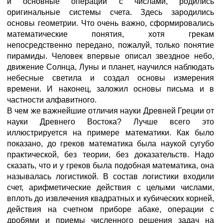
и основные операции с числами, родились
оригинальные системы счета. Здесь зародились
основы геометрии. Что очень важно, сформировались
математические понятия, хотя грекам
непосредственно передано, пожалуй, только понятие
пирамиды. Человек впервые описал звездное небо,
движение Солнца, Луны и планет, научился наблюдать
небесные светила и создал основы измерения
времени. И наконец, заложил основы письма и в
частности алфавитного.
В чем же важнейшие отличия науки Древней Греции от
науки Древнего Востока? Лучше всего это
иллюстрируется на примере математики. Как было
показано, до греков математика была наукой сугубо
практической, без теории, без доказательств. Надо
сказать, что и у греков была подобная математика, она
называлась логистикой. В состав логистики входили
счет, арифметические действия с целыми числами,
вплоть до извлечения квадратных и кубических корней,
действия на счетном приборе абаке, операции с
дробями и приемы численного решения задач на