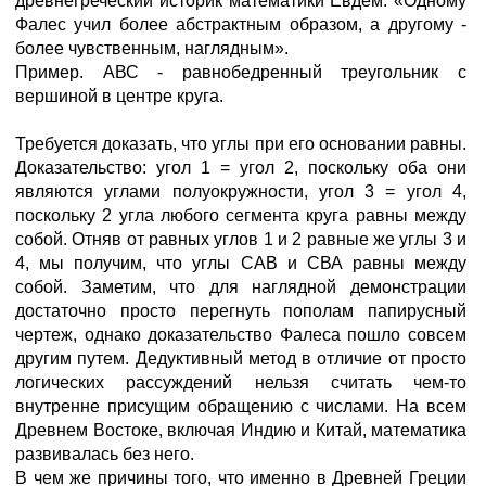
древнегреческий историк математики Евдем: «Одному
Фалес учил более абстрактным образом, а другому -
более чувственным, наглядным».
Пример. АВС - равнобедренный треугольник с
вершиной в центре круга.
Требуется доказать, что углы при его основании равны.
Доказательство: угол 1 = угол 2, поскольку оба они
являются углами полуокружности, угол 3 = угол 4,
поскольку 2 угла любого сегмента круга равны между
собой. Отняв от равных углов 1 и 2 равные же углы 3 и
4, мы получим, что углы САВ и СВА равны между
собой. Заметим, что для наглядной демонстрации
достаточно просто перегнуть пополам папирусный
чертеж, однако доказательство Фалеса пошло совсем
другим путем. Дедуктивный метод в отличие от просто
логических рассуждений нельзя считать чем-то
внутренне присущим обращению с числами. На всем
Древнем Востоке, включая Индию и Китай, математика
развивалась без него.
В чем же причины того, что именно в Древней Греции