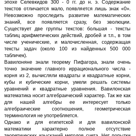
эпохе Селевкидов 300 - 0 гг. до н. э. Содержание
текстов отличается мало, появляется лишь знак «0».
Невозможно проследить развитие математических
знаний, все появляется сразу, без эволюции.
Существует две группы текстов: большая - тексты
таблиц арифметических действий, дробей и т.п., в том
числе ученические, и малочисленная, содержащая
тексты задач (около 100 из найденных 500 000
табличек).
Вавилоняне знали теорему Пифагора, знали очень
точно значение главного иррационального числа -
корня из 2, вычисляли квадраты и квадратные корни,
кубы и кубические корни, умели решать системы
уравнений и квадратные уравнения. Вавилонская
математика носит алгебраический характер. Так же как
для нашей алгебры ее интересует только
алгебраические соотношения, геометрическая
терминология не употребляется.
Однако и для египетской и для вавилонской
математики характерно полное отсутствие
теоретических изысканий методов счета. Нет попытки