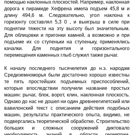
помощью наклонных плоскостей. Например, наклонная
дорога к пирамиде Хефрена имела подъем 45,8 м и
длину 494,6 м. Следовательно, угол наклона к
горизонту составлял 5,3 0 , и выигрыш в силе при
поднятии тяжести на эту высоту был значительным.
Для облицовки и пригонки камней, а возможно и при
подъеме их со ступеньки на ступеньку, применялись
качалки. Для поднятия и горизонтального
перемещения каменных глыб служил также рычаг.
К началу последнего тысячелетия до н.э. народам
Средиземноморья были достаточно хорошо известны
те пять простейших подъемных приспособлений,
которые впоследствии получили название простых
машин: рычаг, блок, ворот, клин, наклонная плоскость.
Однако до нас не дошел ни один древнеегипетский или
вавилонский текст с описанием действия подобных
машин, результаты практического опыта, видимо, не
подвергались теоретической обработке. Строительство
больших и сложных сооружений диктовало
необходимость знаний в области геометрии,