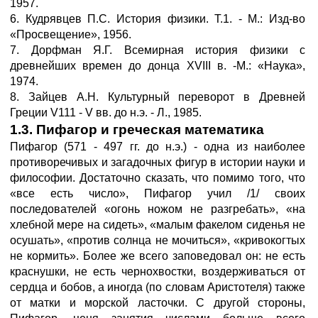
1957.
6. Кудрявцев П.С. История физики. Т.1. - М.: Изд-во
«Просвещение», 1956.
7. Дорфман Я.Г. Всемирная история физики с
древнейших времен до донца ХVIII в. -М.: «Наука»,
1974.
8. Зайцев А.Н. Культурный переворот в Древней
Греции V111 - V вв. до н.э. - Л., 1985.
1.3. Пифагор и греческая математика
Пифагор (571 - 497 гг. до н.э.) - одна из наиболее
противоречивых и загадочных фигур в истории науки и
философии. Достаточно сказать, что помимо того, что
«все есть число», Пифагор учил /1/ своих
последователей «огонь ножом не разгребать», «на
хлебной мере на сидеть», «малым факелом сиденья не
осушать», «против солнца не мочиться», «кривокогтых
не кормить». Более же всего заповедовал он: не есть
краснушки, не есть чернохвостки, воздерживаться от
сердца и бобов, а иногда (по словам Аристотеля) также
от матки и морской ласточки. С другой стороны,