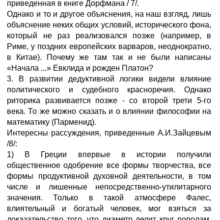
приведенная в книге Дорфмана / 7/.
Однако и то и другое объяснения, на наш взгляд, лишь
объяснение неких общих условий, исторического фона,
который не раз реализовался позже (например, в
Риме, у поздних европейских варваров, неоднократно,
в Китае). Почему же там так и не были написаны
«Начала ...» Евклида и рожден Платон?
3. В развитии дедуктивной логики видели влияние
политического и судебного красноречия. Однако
риторика развивается позже - со второй трети 5-го
века. То же можно сказать и о влиянии философии на
математику (Парменид).
Интересны рассуждения, приведенные А.И.Зайцевым
/8/:
1) В Греции впервые в истории получили
общественное одобрение все формы творчества, все
формы продуктивной духовной деятельности, в том
числе и лишенные непосредственно-утилитарного
значения. Только в такой атмосфере Фалес,
влиятельный и богатый человек, мог взяться за
доказательство того, что диаметр делит круг пополам.