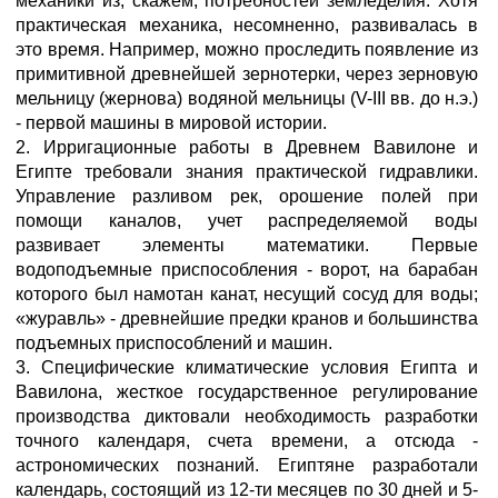
механики из, скажем, потребностей земледелия. Хотя
практическая механика, несомненно, развивалась в
это время. Например, можно проследить появление из
примитивной древнейшей зернотерки, через зерновую
мельницу (жернова) водяной мельницы (V-III вв. до н.э.)
- первой машины в мировой истории.
2. Ирригационные работы в Древнем Вавилоне и
Египте требовали знания практической гидравлики.
Управление разливом рек, орошение полей при
помощи каналов, учет распределяемой воды
развивает элементы математики. Первые
водоподъемные приспособления - ворот, на барабан
которого был намотан канат, несущий сосуд для воды;
«журавль» - древнейшие предки кранов и большинства
подъемных приспособлений и машин.
3. Специфические климатические условия Египта и
Вавилона, жесткое государственное регулирование
производства диктовали необходимость разработки
точного календаря, счета времени, а отсюда -
астрономических познаний. Египтяне разработали
календарь, состоящий из 12-ти месяцев по 30 дней и 5-