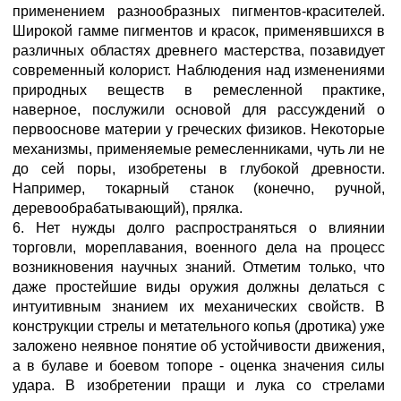
применением разнообразных пигментов-красителей.
Широкой гамме пигментов и красок, применявшихся в
различных областях древнего мастерства, позавидует
современный колорист. Наблюдения над изменениями
природных веществ в ремесленной практике,
наверное, послужили основой для рассуждений о
первооснове материи у греческих физиков. Некоторые
механизмы, применяемые ремесленниками, чуть ли не
до сей поры, изобретены в глубокой древности.
Например, токарный станок (конечно, ручной,
деревообрабатывающий), прялка.
6. Нет нужды долго распространяться о влиянии
торговли, мореплавания, военного дела на процесс
возникновения научных знаний. Отметим только, что
даже простейшие виды оружия должны делаться с
интуитивным знанием их механических свойств. В
конструкции стрелы и метательного копья (дротика) уже
заложено неявное понятие об устойчивости движения,
а в булаве и боевом топоре - оценка значения силы
удара. В изобретении пращи и лука со стрелами