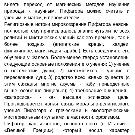
видеть переход от магических методов изучения
природы к научным. Пифагора можно считать и
ученым, и магом, и вероучителем.
Религиозные истоки мировоззрения Пифагора неясны
полностью: ему приписывалось знание чуть ли не всех
религий и мистических учений как его времени, так и
более поздних (египетские жрецы, халдеи,
финикиняне, маги, иудеи, арабы). Есть сведения о его
обучении у Фалеса. Более-менее твердо установлены
следующие основные положения его учения: 1) учение
о бессмертии души; 2) метампсихоз - учение о
переселение душ; 3) родство всех живых существ (с
этим связаны многие акусмы - табу, приведенные
выше, особенно пищевые); 4) требование очищения -
«катарсиса» - как высшая этическая цель.
Проглядывается явная связь морально-религиозного
учения Пифагора с греческими и окологреческими
мистериальными культами, в частности, орфизмом.
Пифагор, как известно, основал союз (в Италии -
«Великой Греции»), который носил характер