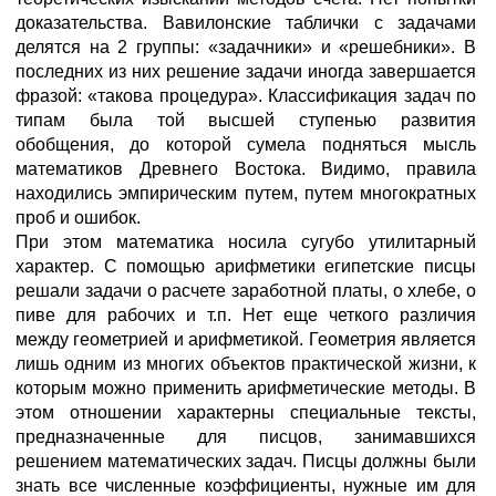
доказательства. Вавилонские таблички с задачами
делятся на 2 группы: «задачники» и «решебники». В
последних из них решение задачи иногда завершается
фразой: «такова процедура». Классификация задач по
типам была той высшей ступенью развития
обобщения, до которой сумела подняться мысль
математиков Древнего Востока. Видимо, правила
находились эмпирическим путем, путем многократных
проб и ошибок.
При этом математика носила сугубо утилитарный
характер. С помощью арифметики египетские писцы
решали задачи о расчете заработной платы, о хлебе, о
пиве для рабочих и т.п. Нет еще четкого различия
между геометрией и арифметикой. Геометрия является
лишь одним из многих объектов практической жизни, к
которым можно применить арифметические методы. В
этом отношении характерны специальные тексты,
предназначенные для писцов, занимавшихся
решением математических задач. Писцы должны были
знать все численные коэффициенты, нужные им для