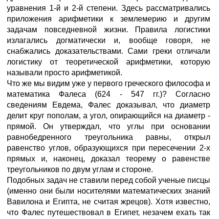
уравнения 1-й и 2-й степени. Здесь рассматривались
приложения арифметики к землемерию и другим
задачам повседневной жизни. Правила логистики
излагались догматически и, вообще говоря, не
снабжались доказательствами. Сами греки отличали
логистику от теоретической арифметики, которую
называли просто арифметикой.
Что же мы видим уже у первого греческого философа и
математика Фалеса (624 - 547 гг.)? Согласно
сведениям Евдема, Фалес доказывал, что диаметр
делит круг пополам, а угол, опирающийся на диаметр -
прямой. Он утверждал, что углы при основании
равнобедренного треугольника равны, открыл
равенство углов, образующихся при пересечении 2-х
прямых и, наконец, доказал теорему о равенстве
треугольников по двум углам и стороне.
Подобных задач не ставили перед собой ученые писцы
(именно они были носителями математических знаний
Вавилона и Египта, не считая жрецов). Хотя известно,
что Фалес путешествовал в Египет, незачем ехать так