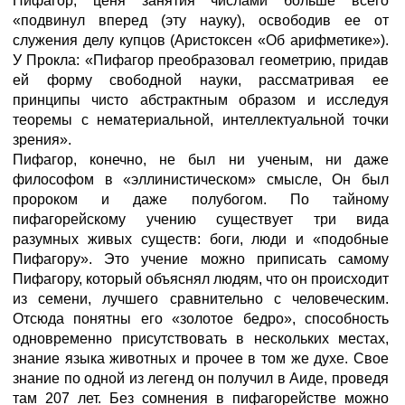
Пифагор, ценя занятия числами больше всего
«подвинул вперед (эту науку), освободив ее от
служения делу купцов (Аристоксен «Об арифметике»).
У Прокла: «Пифагор преобразовал геометрию, придав
ей форму свободной науки, рассматривая ее
принципы чисто абстрактным образом и исследуя
теоремы с нематериальной, интеллектуальной точки
зрения».
Пифагор, конечно, не был ни ученым, ни даже
философом в «эллинистическом» смысле, Он был
пророком и даже полубогом. По тайному
пифагорейскому учению существует три вида
разумных живых существ: боги, люди и «подобные
Пифагору». Это учение можно приписать самому
Пифагору, который объяснял людям, что он происходит
из семени, лучшего сравнительно с человеческим.
Отсюда понятны его «золотое бедро», способность
одновременно присутствовать в нескольких местах,
знание языка животных и прочее в том же духе. Свое
знание по одной из легенд он получил в Аиде, проведя
там 207 лет. Без сомнения в пифагорействе можно