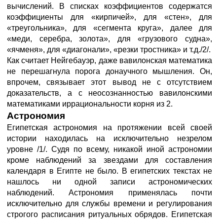
вычислений. В списках коэффициентов содержатся
коэффициенты для «кирпичей», для «стен», для
«треугольника», для «сегмента круга», далее для
«меди, серебра, золота», для «грузового судна»,
«ячменя», для «диагонали», «резки тростника» и т.д./2/.
Как считает Нейгебауэр, даже вавилонская математика
не перешагнула порога донаучного мышления. Он,
впрочем, связывает этот вывод не с отсутствием
доказательств, а с неосознанностью вавилонскими
математиками иррациональности корня из 2.
Астрономия
Египетская астрономия на протяжении всей своей
истории находилась на исключительно незрелом
уровне /1/. Судя по всему, никакой иной астрономии
кроме наблюдений за звездами для составления
календаря в Египте не было. В египетских текстах не
нашлось ни одной записи астрономических
наблюдений. Астрономия применялась почти
исключительно для службы времени и регулирования
строгого расписания ритуальных обрядов. Египетская