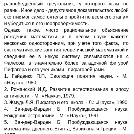
равнобедренный треугольник, у которого углы не
равны. Иное дело - дедуктивное доказательство: любой
скептик мог самостоятельно пройти по всем его этапам
и убедиться в его неопровержимости.
Однако такое, чисто рациональное объяснение
рождения математики и в целом науки кажется
несколько односторонним, при учете того факта, что
систематические занятия теоретической математикой и
сведение ее в некую систему связываются не с
Фалесом, а значительно более загадочной фигурой
Пифагора и его учениками - пифагорейцами.
1. Гайденко П.П. Эволюция понятия науки. - М.:
«Наука», 1980.
2. Рожанский И.Д. Развитие естествознания в эпоху
античности. - М.: «Наука», 1979.
3. Жмудь Л.Я. Пифагор и его школа. - Л.: «Наука», 1990.
4. Ван-дер-Варден Б. Пробуждающаяся наука:
Рождение астрономии. - М.: «Наука», 1991.
5. Ван-дер-Варден Б. Пробуждающаяся наука:
математика древнего Египта, Вавилона и Греции. - М.: